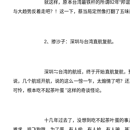
就这样，原本台湾最铁杆的所谓82年“邦
与大趋势反着走吧？！这一下，蔡当局定然像打翻了五味
2、掺沙子：深圳与台湾直航复航。
深圳⇋台湾的航班，终于开始直航复航，
说，几个航班开航，说的这么一惊一乍，太煽情了吧？还真
可怜，根本吃不起茶叶蛋 "这样的奇谈怪论。
十几年过去了，没想到吃不起茶叶蛋的事
难求，鸡飞狗跳。为了蛋，有人偷，有人抢，有人骗，甚