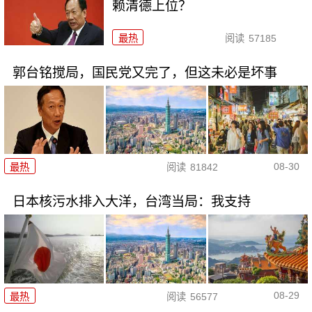
赖清德上位？
最热
阅读
57185
郭台铭搅局，国民党又完了，但这未必是坏事
08-30
最热
阅读
81842
日本核污水排入大洋，台湾当局：我支持
08-29
最热
阅读
56577