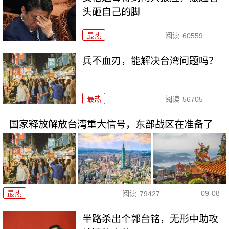
头砸自己的脚
最热
阅读
60559
兵不血刃，能解决台湾问题吗？
最热
阅读
56705
国家释放解放台湾重大信号，东部战区在准备了
09-08
最热
阅读
79427
半路杀出个郭台铭，无形中助攻