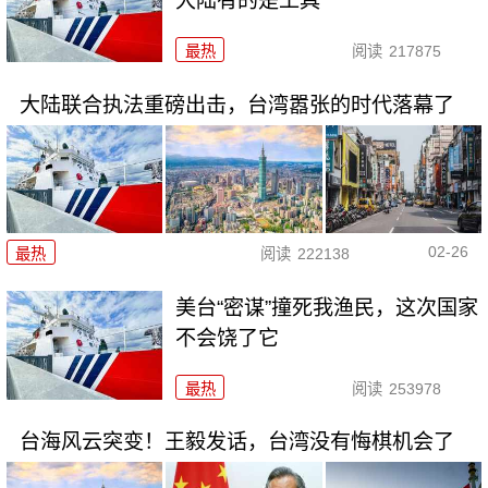
大陆有的是工具
最热
阅读
217875
大陆联合执法重磅出击，台湾嚣张的时代落幕了
02-26
最热
阅读
222138
美台“密谋”撞死我渔民，这次国家
不会饶了它
最热
阅读
253978
台海风云突变！王毅发话，台湾没有悔棋机会了