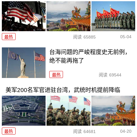
05-04
最热
阅读
65885
台海问题的严峻程度史无前例，
绝不能再拖了
最热
阅读
69544
美军200名军官进驻台湾，武统时机提前降临
04-20
最热
阅读
64681