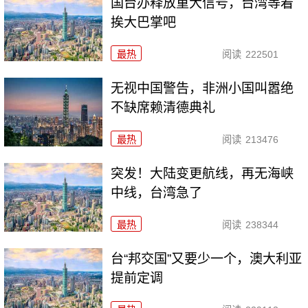
国台办释放重大信号，台湾等着
挨大巴掌吧
最热
阅读
222501
无视中国警告，非洲小国叫嚣绝
不缺席赖清德典礼
最热
阅读
213476
突发！大陆变更航线，再无海峡
中线，台湾急了
最热
阅读
238344
台“邦交国”又要少一个，澳大利亚
提前定调