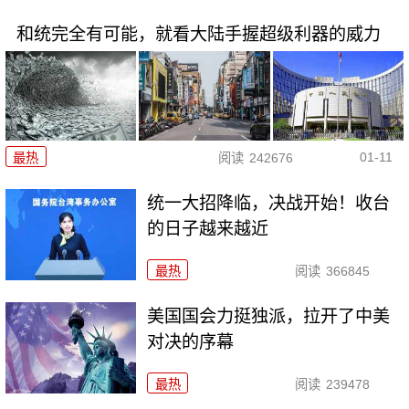
和统完全有可能，就看大陆手握超级利器的威力
01-11
最热
阅读
242676
统一大招降临，决战开始！收台
的日子越来越近
最热
阅读
366845
美国国会力挺独派，拉开了中美
对决的序幕
最热
阅读
239478