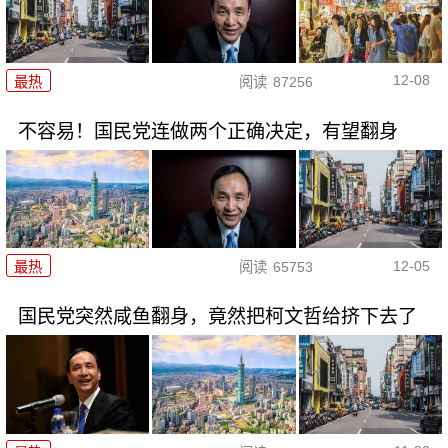
12-08
最热
阅读
87256
不容易！国民党连做两个正确决定，有望翻身
12-05
最热
阅读
65753
国民党突然咸鱼翻身，竟然把柯文哲给挤下去了