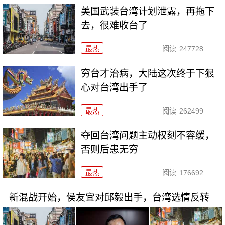
美国武装台湾计划泄露，再拖下
去，很难收台了
最热
阅读
247728
穷台才治病，大陆这次终于下狠
心对台湾出手了
最热
阅读
262499
夺回台湾问题主动权刻不容缓，
否则后患无穷
最热
阅读
176692
新混战开始，侯友宜对邱毅出手，台湾选情反转