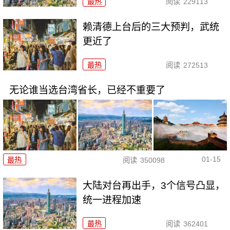
最热
阅读
229113
赖清德上台后的三大预判，武统
更近了
最热
阅读
272513
无论谁当选台湾省长，已经不重要了
01-15
最热
阅读
350098
大陆对台再出手，3个信号凸显，
统一进程加速
最热
阅读
362401