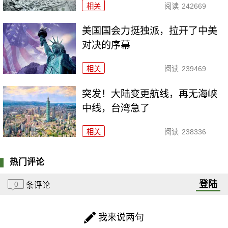
相关
阅读
242669
美国国会力挺独派，拉开了中美
对决的序幕
相关
阅读
239469
突发！大陆变更航线，再无海峡
中线，台湾急了
相关
阅读
238336
热门评论
登陆
0
条评论
我来说两句