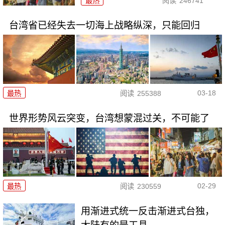
最热
阅读
246741
台湾省已经失去一切海上战略纵深，只能回归
03-18
最热
阅读
255388
世界形势风云突变，台湾想蒙混过关，不可能了
02-29
最热
阅读
230559
用渐进式统一反击渐进式台独，