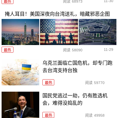
11-30
最热
阅读
68973
掩人耳目！美国深夜向台湾送礼，暗藏邪恶企图
11-29
最热
阅读
58090
乌克兰面临亡国危机，却专门跑
去台湾支持台独
最热
阅读
59770
国民党逃过一劫，仍有胜选机
会，难得没捣乱的
最热
阅读
49958