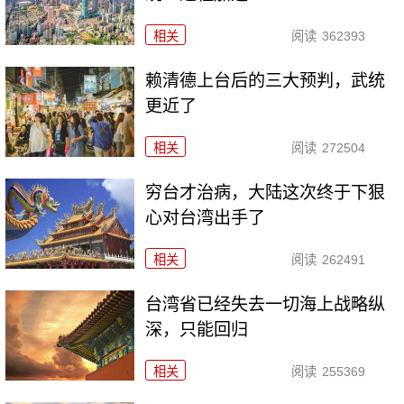
相关
阅读
362393
赖清德上台后的三大预判，武统
更近了
相关
阅读
272504
穷台才治病，大陆这次终于下狠
心对台湾出手了
相关
阅读
262491
台湾省已经失去一切海上战略纵
深，只能回归
相关
阅读
255369