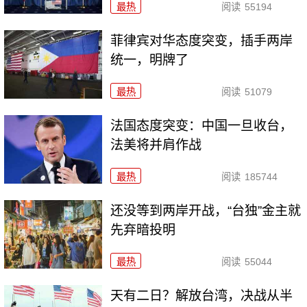
最热
阅读
55194
菲律宾对华态度突变，插手两岸
统一，明牌了
最热
阅读
51079
法国态度突变：中国一旦收台，
法美将并肩作战
最热
阅读
185744
还没等到两岸开战，“台独”金主就
先弃暗投明
最热
阅读
55044
天有二日？解放台湾，决战从半