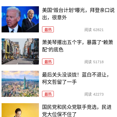
美国“毁台计划”曝光，拜登亲口说
出，很意外
最热
阅读
62821
萧美琴撂出五个字，暴露了“赖萧
配”的底色
最热
阅读
51718
最后关头没谈拢！蓝白不退让，
柯文哲留了一手
最热
阅读
42273
国民党和民众党联手竞选，民进
党大位保不住了