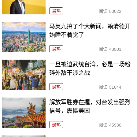
最热
阅读
50022
马英九搞了个大新闻，赖清德开
始睡不着觉了
最热
阅读
43501
一旦被迫武统台湾，必是一场粉
碎外敌干涉之战
最热
阅读
51044
解放军胜券在握，对台发出强烈
信号，震慑美国
最热
阅读
45930