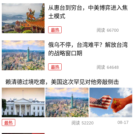
从惠台到穷台，中美博弈进入焦
土模式
最热
阅读
66700
俄乌不停，台湾难平？解放台湾
的战略窗口期
最热
阅读
64648
赖清德过境吃瘪，美国这次罕见对他旁敲侧击
08-17
最热
阅读
52220