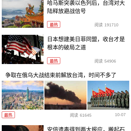
哈马斯突袭以色列后，台湾对大
陆释放避战信号
最热
阅读
191710
日本想建美日菲同盟，收台才是
根本的破局之道
最热
阅读
54906
争取在俄乌大战结束前解放台湾，时间不多了
10-07
最热
阅读
61645
安倍遗毒得到两大报应，搬起石