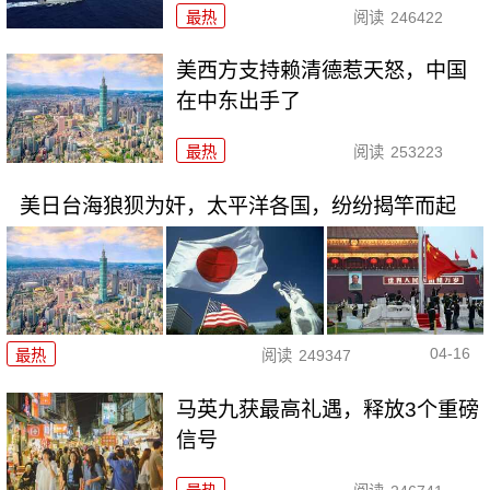
最热
阅读
246422
美西方支持赖清德惹天怒，中国
在中东出手了
最热
阅读
253223
美日台海狼狈为奸，太平洋各国，纷纷揭竿而起
04-16
最热
阅读
249347
马英九获最高礼遇，释放3个重磅
信号