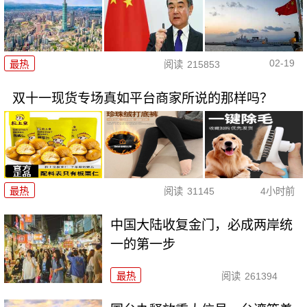
02-19
最热
阅读
215853
双十一现货专场真如平台商家所说的那样吗？
最热
阅读
31145
4小时前
中国大陆收复金门，必成两岸统
一的第一步
最热
阅读
261394