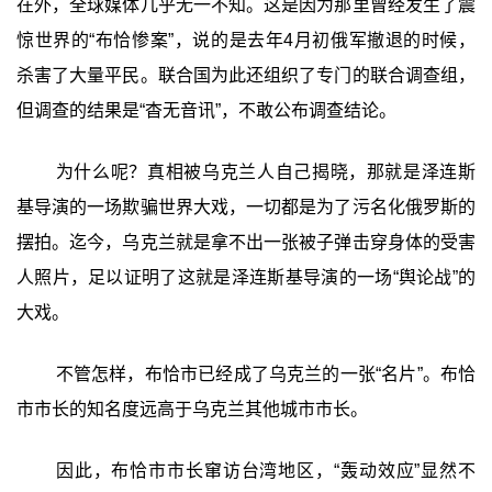
在外，全球媒体几乎无一不知。这是因为那里曾经发生了震
惊世界的“布恰惨案”，说的是去年4月初俄军撤退的时候，
杀害了大量平民。联合国为此还组织了专门的联合调查组，
但调查的结果是“杳无音讯”，不敢公布调查结论。
为什么呢？真相被乌克兰人自己揭晓，那就是泽连斯
基导演的一场欺骗世界大戏，一切都是为了污名化俄罗斯的
摆拍。迄今，乌克兰就是拿不出一张被子弹击穿身体的受害
人照片，足以证明了这就是泽连斯基导演的一场“舆论战”的
大戏。
不管怎样，布恰市已经成了乌克兰的一张“名片”。布恰
市市长的知名度远高于乌克兰其他城市市长。
因此，布恰市市长窜访台湾地区，“轰动效应”显然不