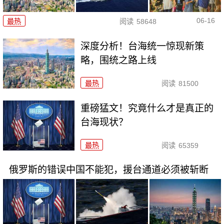
06-16
最热
阅读
58648
深度分析！台海统一惊现新策
略，围统之路上线
最热
阅读
81500
重磅猛文！究竟什么才是真正的
台海现状？
最热
阅读
65359
俄罗斯的错误中国不能犯，援台通道必须被斩断