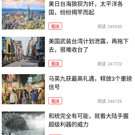
美日台海狼狈为奸，太平洋各
国，纷纷揭竿而起
相关
阅读
249330
美国武装台湾计划泄露，再拖下
去，很难收台了
相关
阅读
247722
马英九获最高礼遇，释放3个重磅
信号
相关
阅读
246726
和统完全有可能，就看大陆手握
超级利器的威力