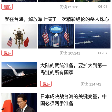
06-08
最热
阅读
85138
就在台海，解放军上演了一次精彩绝伦的杀人诛心
06-07
最热
阅读
105241
大陆的武统准备，要扩大到第一
岛链的所有国家
最热
阅读
114742
日本成决战台海的关键变量，中
国必须两手准备