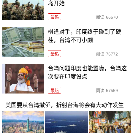
岛开始
最热
阅读
66570
棋逢对手，印度终于碰到了硬
茬，台湾不可小觑
最热
阅读
76772
台湾问题印度也能置喙，台湾这
次要在印度设点
最热
阅读
57559
美国要从台湾撤侨，折射台海将会有大动作发生