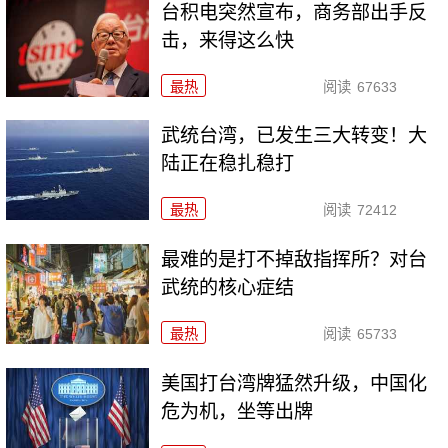
台积电突然宣布，商务部出手反
击，来得这么快
最热
阅读
67633
武统台湾，已发生三大转变！大
陆正在稳扎稳打
最热
阅读
72412
最难的是打不掉敌指挥所？对台
武统的核心症结
最热
阅读
65733
美国打台湾牌猛然升级，中国化
危为机，坐等出牌