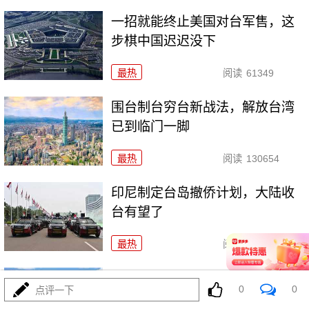
一招就能终止美国对台军售，这
步棋中国迟迟没下
最热
阅读
61349
围台制台穷台新战法，解放台湾
已到临门一脚
最热
阅读
130654
印尼制定台岛撤侨计划，​大陆收
台有望了
最热
阅读
58873
刚刚对台釜底抽薪，大陆终于动
0
0
点评一下
手了，敲山震虎