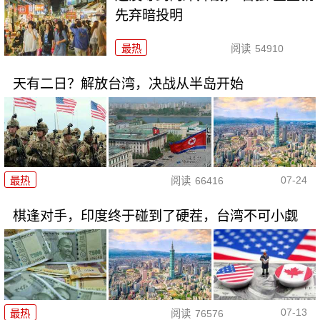
先弃暗投明
最热
阅读
54910
天有二日？解放台湾，决战从半岛开始
07-24
最热
阅读
66416
棋逢对手，印度终于碰到了硬茬，台湾不可小觑
07-13
最热
阅读
76576