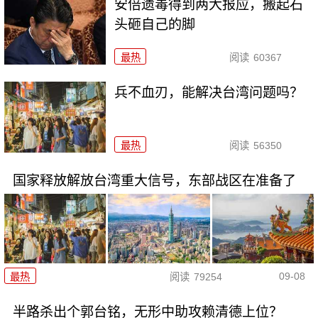
安倍遗毒得到两大报应，搬起石
头砸自己的脚
最热
阅读
60367
兵不血刃，能解决台湾问题吗？
最热
阅读
56350
国家释放解放台湾重大信号，东部战区在准备了
09-08
最热
阅读
79254
半路杀出个郭台铭，无形中助攻赖清德上位？