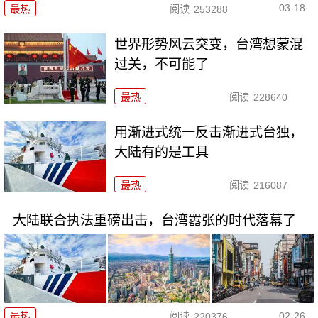
03-18
最热
阅读
253288
世界形势风云突变，台湾想蒙混
过关，不可能了
最热
阅读
228640
用渐进式统一反击渐进式台独，
大陆有的是工具
最热
阅读
216087
大陆联合执法重磅出击，台湾嚣张的时代落幕了
02-26
最热
阅读
220376