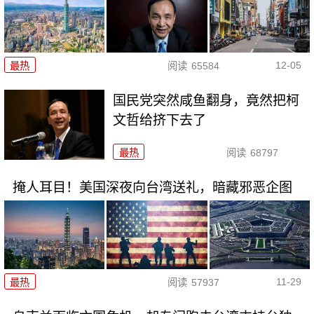
12-05
最热
阅读
65584
国民党突然咸鱼翻身，竟然把柯
文哲给挤下去了
最热
阅读
68797
掩人耳目！美国深夜向台湾送礼，暗藏邪恶企图
11-29
最热
阅读
57937