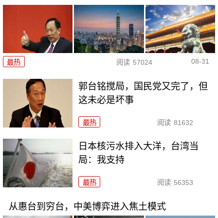
08-31
最热
阅读
57024
郭台铭搅局，国民党又完了，但
这未必是坏事
最热
阅读
81632
日本核污水排入大洋，台湾当
局：我支持
最热
阅读
56353
从惠台到穷台，中美博弈进入焦土模式