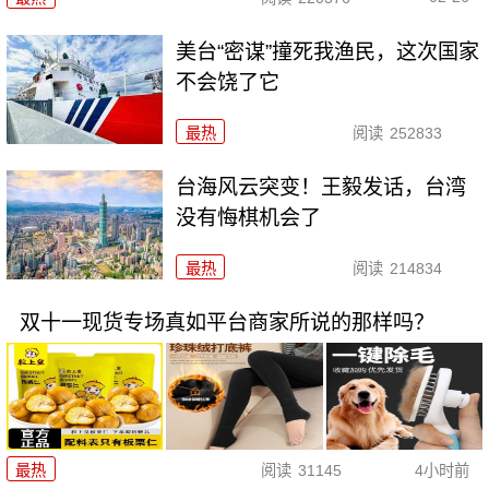
美台“密谋”撞死我渔民，这次国家
不会饶了它
最热
阅读
252833
台海风云突变！王毅发话，台湾
没有悔棋机会了
最热
阅读
214834
双十一现货专场真如平台商家所说的那样吗？
最热
阅读
31145
4小时前