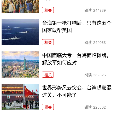
相关
阅读
244789
台海第一枪打响后，只有这五个
国家敢帮美国
相关
阅读
244063
中国面临大考：台海面临摊牌，
解放军如何应对
相关
阅读
232526
世界形势风云突变，台湾想蒙混
过关，不可能了
相关
阅读
228602