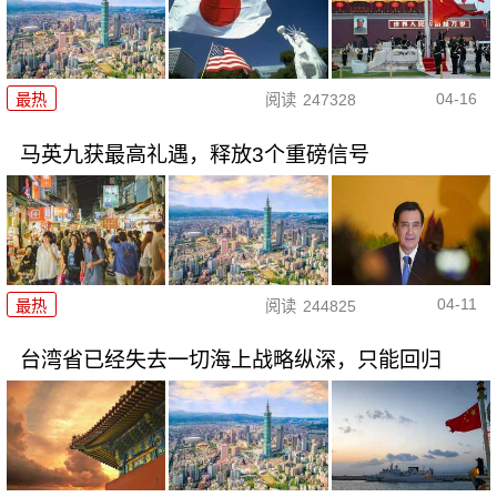
04-16
最热
阅读
247328
马英九获最高礼遇，释放3个重磅信号
04-11
最热
阅读
244825
台湾省已经失去一切海上战略纵深，只能回归