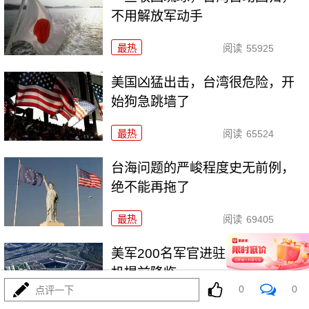
不用解放军动手
最热
阅读
55925
美国凶猛出击，台湾很危险，开
始狗急跳墙了
最热
阅读
65524
台海问题的严峻程度史无前例，
绝不能再拖了
最热
阅读
69405
美军200名军官进驻台湾，武统时
机提前降临
0
0
点评一下
最热
阅读
64532