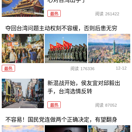
心对台湾出手了
最热
阅读
261422
夺回台湾问题主动权刻不容缓，否则后患无穷
12-12
最热
阅读
176336
新混战开始，侯友宜对邱毅出
手，台湾选情反转
最热
阅读
87052
不容易！国民党连做两个正确决定，有望翻身