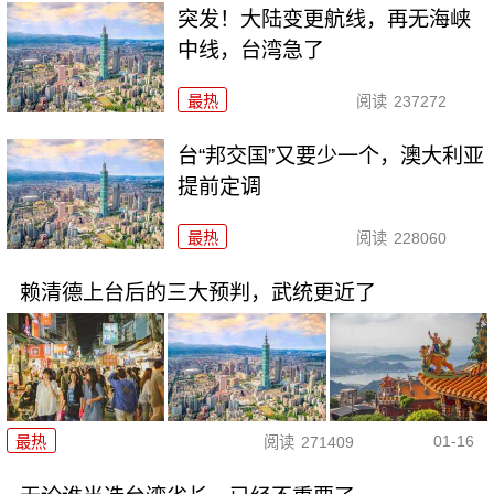
突发！大陆变更航线，再无海峡
中线，台湾急了
最热
阅读
237272
台“邦交国”又要少一个，澳大利亚
提前定调
最热
阅读
228060
赖清德上台后的三大预判，武统更近了
01-16
最热
阅读
271409