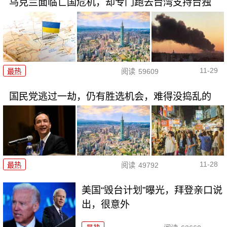
乌克兰面临亡国危机，却专门跑去台湾支持台独
11-29
最热
阅读
59609
国民党逃过一劫，仍有胜选机会，难得没捣乱的
11-28
最热
阅读
49792
美国“毁台计划”曝光，拜登亲口说
出，很意外