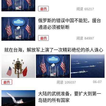
最热
阅读
65217
俄罗斯的错误中国不能犯，援台
通道必须被斩断
最热
阅读
84997
就在台海，解放军上演了一次精彩绝伦的杀人诛心
06-07
最热
阅读
105037
大陆的武统准备，要扩大到第一
岛链的所有国家