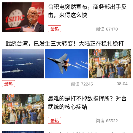
台积电突然宣布，商务部出手反
击，来得这么快
最热
阅读
67470
武统台湾，已发生三大转变！大陆正在稳扎稳打
08-04
最热
阅读
72245
最难的是打不掉敌指挥所？对台
武统的核心症结
最热
阅读
65522