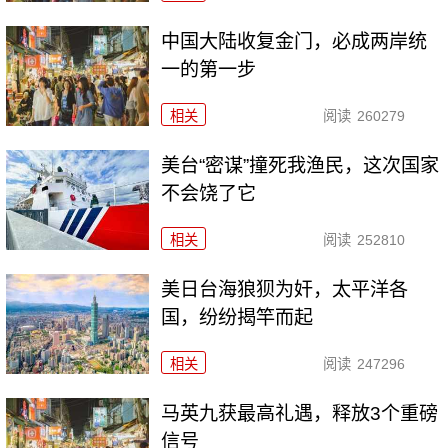
中国大陆收复金门，必成两岸统
一的第一步
相关
阅读
260279
美台“密谋”撞死我渔民，这次国家
不会饶了它
相关
阅读
252810
美日台海狼狈为奸，太平洋各
国，纷纷揭竿而起
相关
阅读
247296
马英九获最高礼遇，释放3个重磅
信号