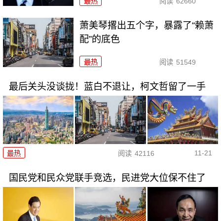
最热
阅读
62660
萧美琴撂出五个字，暴露了“赖萧
配”的底色
最热
阅读
51549
最后关头没谈拢！蓝白不退让，柯文哲留了一手
11-21
最热
阅读
42116
国民党和民众党联手竞选，民进党大位保不住了