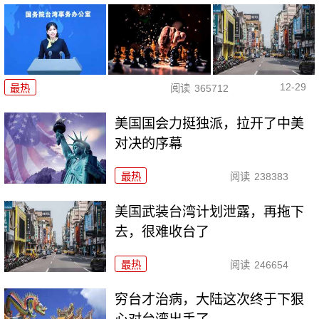
12-29
最热
阅读
365712
美国国会力挺独派，拉开了中美
对决的序幕
最热
阅读
238383
美国武装台湾计划泄露，再拖下
去，很难收台了
最热
阅读
246654
穷台才治病，大陆这次终于下狠