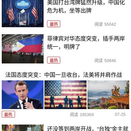
美国打台湾牌猛然升级，中国化
危为机，坐等出牌
最热
阅读
55042
菲律宾对华态度突变，插手两岸
统一，明牌了
最热
阅读
50846
法国态度突变：中国一旦收台，法美将并肩作战
07-25
最热
阅读
185369
还没等到两岸开战，“台独”金主就