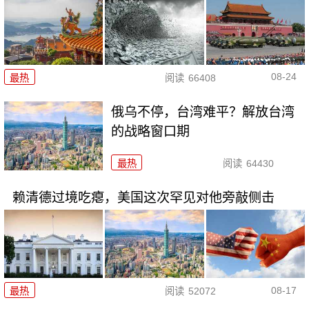
08-24
最热
阅读
66408
俄乌不停，台湾难平？解放台湾
的战略窗口期
最热
阅读
64430
赖清德过境吃瘪，美国这次罕见对他旁敲侧击
08-17
最热
阅读
52072