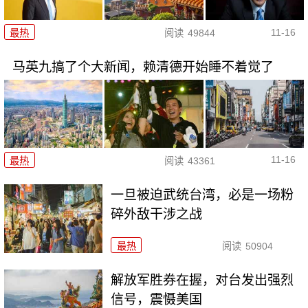
11-16
最热
阅读
49844
马英九搞了个大新闻，赖清德开始睡不着觉了
11-16
最热
阅读
43361
一旦被迫武统台湾，必是一场粉
碎外敌干涉之战
最热
阅读
50904
解放军胜券在握，对台发出强烈
信号，震慑美国