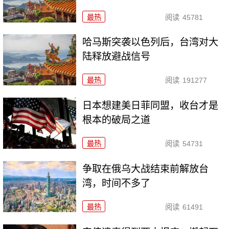
最热
阅读
45781
哈马斯突袭以色列后，台湾对大
陆释放避战信号
最热
阅读
191277
日本想建美日菲同盟，收台才是
根本的破局之道
最热
阅读
54731
争取在俄乌大战结束前解放台
湾，时间不多了
最热
阅读
61491