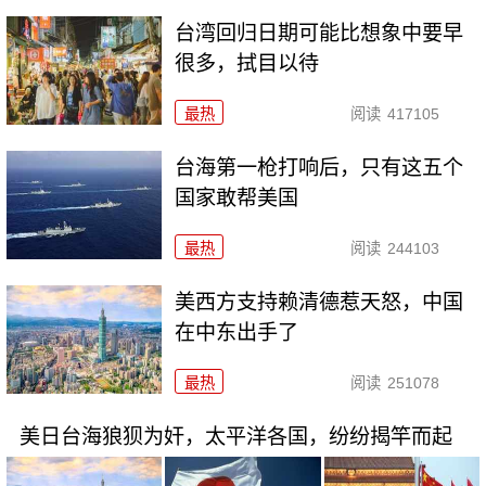
台湾回归日期可能比想象中要早
很多，拭目以待
最热
阅读
417105
台海第一枪打响后，只有这五个
国家敢帮美国
最热
阅读
244103
美西方支持赖清德惹天怒，中国
在中东出手了
最热
阅读
251078
美日台海狼狈为奸，太平洋各国，纷纷揭竿而起