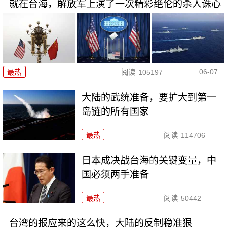
就在台海，解放军上演了一次精彩绝伦的杀人诛心
06-07
最热
阅读
105197
大陆的武统准备，要扩大到第一
岛链的所有国家
最热
阅读
114706
日本成决战台海的关键变量，中
国必须两手准备
最热
阅读
50442
台湾的报应来的这么快，大陆的反制稳准狠