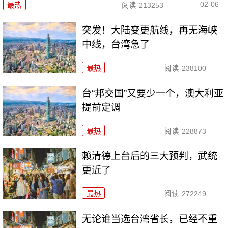
02-06
最热
阅读
213253
突发！大陆变更航线，再无海峡
中线，台湾急了
最热
阅读
238100
台“邦交国”又要少一个，澳大利亚
提前定调
最热
阅读
228873
赖清德上台后的三大预判，武统
更近了
最热
阅读
272249
无论谁当选台湾省长，已经不重