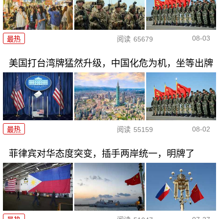
08-03
最热
阅读
65679
美国打台湾牌猛然升级，中国化危为机，坐等出牌
08-02
最热
阅读
55159
菲律宾对华态度突变，插手两岸统一，明牌了