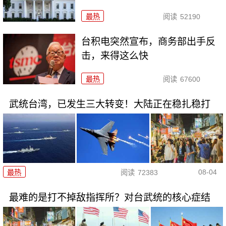
最热
阅读
52190
台积电突然宣布，商务部出手反
击，来得这么快
最热
阅读
67600
武统台湾，已发生三大转变！大陆正在稳扎稳打
08-04
最热
阅读
72383
最难的是打不掉敌指挥所？对台武统的核心症结