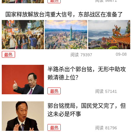
最热
阅读
56671
国家释放解放台湾重大信号，东部战区在准备了
09-08
最热
阅读
79397
半路杀出个郭台铭，无形中助攻
赖清德上位？
最热
阅读
57141
郭台铭搅局，国民党又完了，但
这未必是坏事
最热
阅读
81796