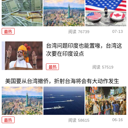
07-13
最热
阅读
76739
台湾问题印度也能置喙，台湾这
次要在印度设点
最热
阅读
57519
美国要从台湾撤侨，折射台海将会有大动作发生
06-16
最热
阅读
58615