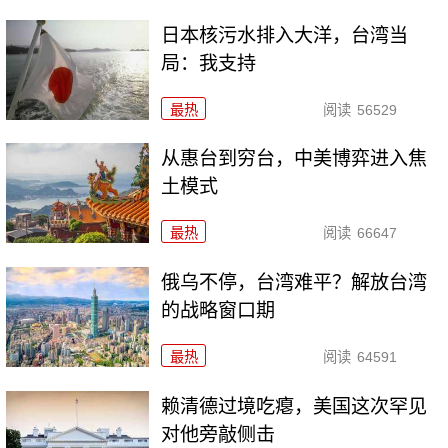
日本核污水排入大洋，台湾当
局：我支持
最热
阅读
56529
从惠台到穷台，中美博弈进入焦
土模式
最热
阅读
66647
俄乌不停，台湾难平？解放台湾
的战略窗口期
最热
阅读
64591
赖清德过境吃瘪，美国这次罕见
对他旁敲侧击