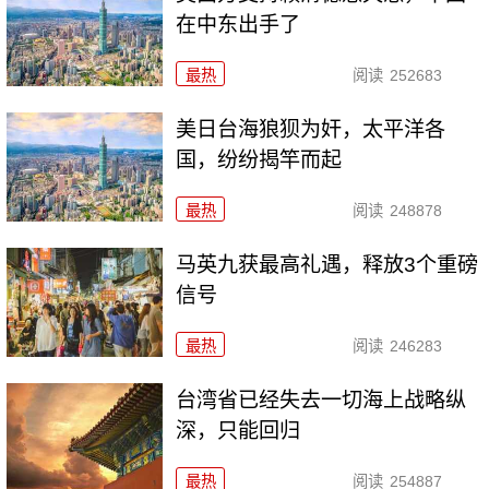
在中东出手了
最热
阅读
252683
美日台海狼狈为奸，太平洋各
国，纷纷揭竿而起
最热
阅读
248878
马英九获最高礼遇，释放3个重磅
信号
最热
阅读
246283
台湾省已经失去一切海上战略纵
深，只能回归
最热
阅读
254887