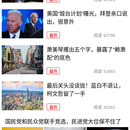
美国“毁台计划”曝光，拜登亲口说
出，很意外
最热
阅读
62790
萧美琴撂出五个字，暴露了“赖萧
配”的底色
最热
阅读
51683
最后关头没谈拢！蓝白不退让，
柯文哲留了一手
最热
阅读
42242
国民党和民众党联手竞选，民进党大位保不住了