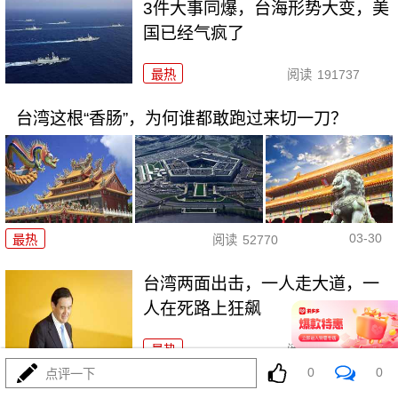
3件大事同爆，台海形势大变，美
国已经气疯了
最热
阅读
191737
台湾这根“香肠”，为何谁都敢跑过来切一刀？
03-30
最热
阅读
52770
台湾两面出击，一人走大道，一
人在死路上狂飙
最热
阅读
60490
0
0
点评一下
台湾传来大消息，大陆对台主动