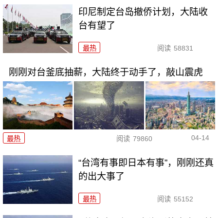
印尼制定台岛撤侨计划，​大陆收
台有望了
最热
阅读
58831
刚刚对台釜底抽薪，大陆终于动手了，敲山震虎
04-14
最热
阅读
79860
“台湾有事即日本有事”，刚刚还真
的出大事了
最热
阅读
55152