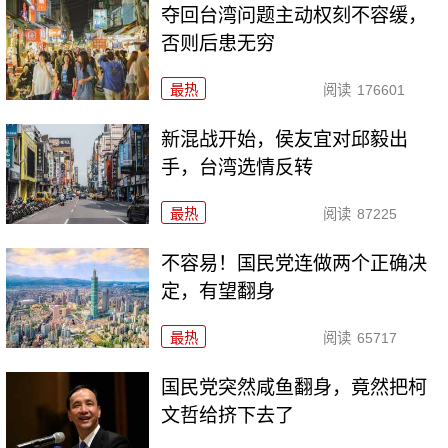
夺回台湾问题主动权刻不容缓，
否则后患无穷
最热
阅读
176601
新混战开始，侯友宜对邱毅出
手，台湾选情反转
最热
阅读
87225
不容易！国民党连做两个正确决
定，有望翻身
最热
阅读
65717
国民党突然咸鱼翻身，竟然把柯
文哲给挤下去了