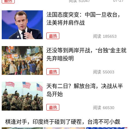
07-27
最热
阅读
51047
法国态度突变：中国一旦收台，
法美将并肩作战
最热
阅读
185653
还没等到两岸开战，“台独”金主就
先弃暗投明
最热
阅读
55003
天有二日？解放台湾，决战从半
岛开始
最热
阅读
66530
棋逢对手，印度终于碰到了硬茬，台湾不可小觑