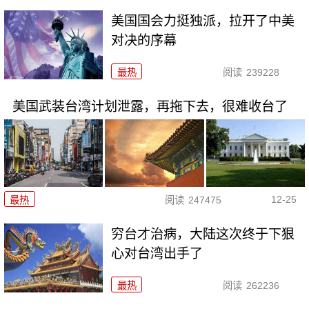
美国国会力挺独派，拉开了中美
对决的序幕
最热
阅读
239228
美国武装台湾计划泄露，再拖下去，很难收台了
12-25
最热
阅读
247475
穷台才治病，大陆这次终于下狠
心对台湾出手了
最热
阅读
262236