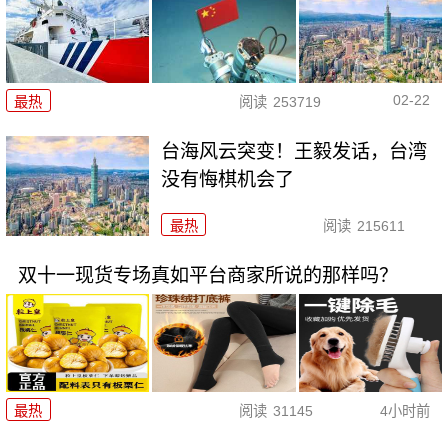
02-22
最热
阅读
253719
台海风云突变！王毅发话，台湾
没有悔棋机会了
最热
阅读
215611
双十一现货专场真如平台商家所说的那样吗？
最热
阅读
31145
4小时前