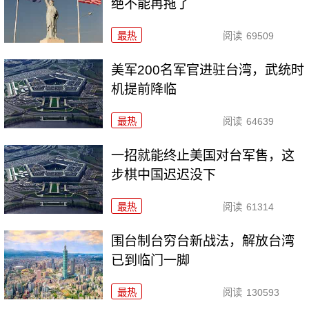
绝不能再拖了
最热
阅读
69509
美军200名军官进驻台湾，武统时
机提前降临
最热
阅读
64639
一招就能终止美国对台军售，这
步棋中国迟迟没下
最热
阅读
61314
围台制台穷台新战法，解放台湾
已到临门一脚
最热
阅读
130593