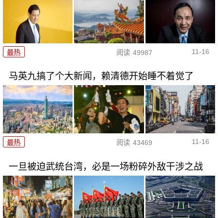
11-16
最热
阅读
49987
马英九搞了个大新闻，赖清德开始睡不着觉了
11-16
最热
阅读
43469
一旦被迫武统台湾，必是一场粉碎外敌干涉之战