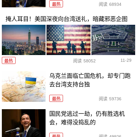
最热
阅读
68934
掩人耳目！美国深夜向台湾送礼，暗藏邪恶企图
11-29
最热
阅读
58052
乌克兰面临亡国危机，却专门跑
去台湾支持台独
最热
阅读
59736
国民党逃过一劫，仍有胜选机
会，难得没捣乱的
最热
阅读
49926