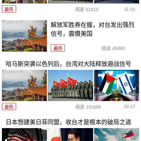
11-01
最热
阅读
51012
解放军胜券在握，对台发出强烈
信号，震慑美国
最热
阅读
45892
哈马斯突袭以色列后，台湾对大陆释放避战信号
10-17
最热
阅读
191596
日本想建美日菲同盟，收台才是根本的破局之道