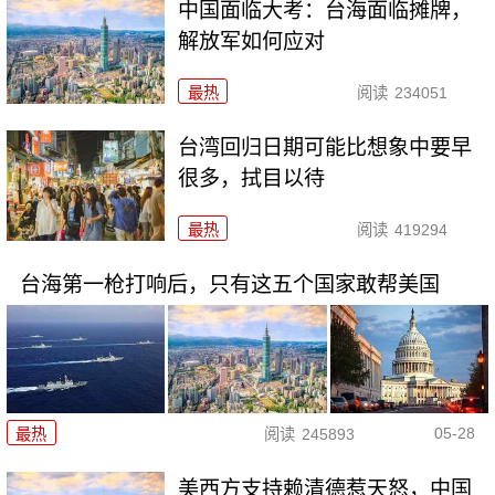
中国面临大考：台海面临摊牌，
解放军如何应对
最热
阅读
234051
台湾回归日期可能比想象中要早
很多，拭目以待
最热
阅读
419294
台海第一枪打响后，只有这五个国家敢帮美国
05-28
最热
阅读
245893
美西方支持赖清德惹天怒，中国