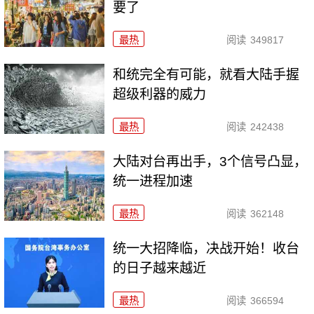
要了
最热
阅读
349817
和统完全有可能，就看大陆手握
超级利器的威力
最热
阅读
242438
大陆对台再出手，3个信号凸显，
统一进程加速
最热
阅读
362148
统一大招降临，决战开始！收台
的日子越来越近
最热
阅读
366594