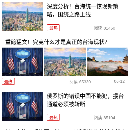
深度分析！台海统一惊现新策
略，围统之路上线
最热
阅读
81450
重磅猛文！究竟什么才是真正的台海现状？
06-12
最热
阅读
65330
俄罗斯的错误中国不能犯，援台
通道必须被斩断
最热
阅读
85104