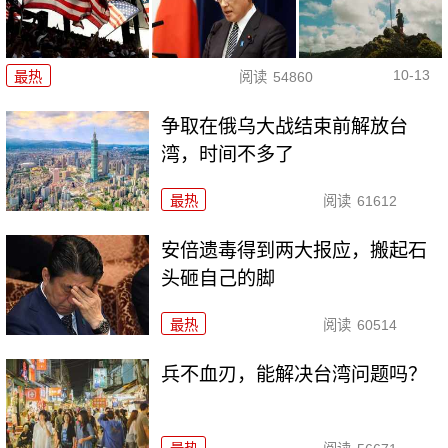
10-13
最热
阅读
54860
争取在俄乌大战结束前解放台
湾，时间不多了
最热
阅读
61612
安倍遗毒得到两大报应，搬起石
头砸自己的脚
最热
阅读
60514
兵不血刃，能解决台湾问题吗？