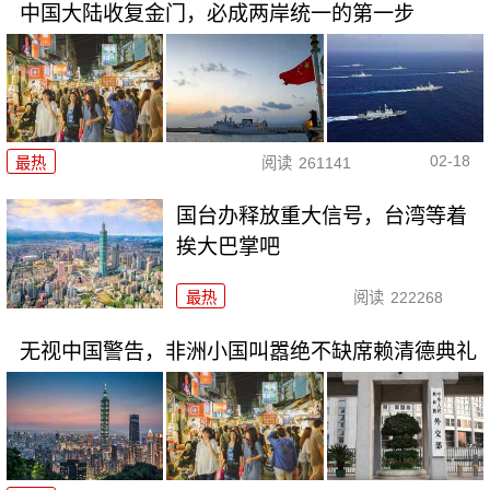
中国大陆收复金门，必成两岸统一的第一步
02-18
最热
阅读
261141
国台办释放重大信号，台湾等着
挨大巴掌吧
最热
阅读
222268
无视中国警告，非洲小国叫嚣绝不缺席赖清德典礼