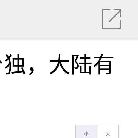
台独，大陆有
小
大