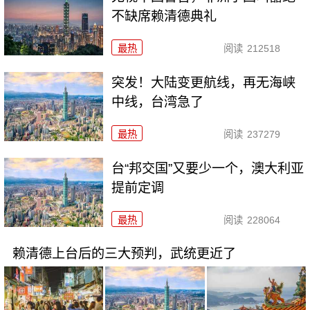
不缺席赖清德典礼
最热
阅读
212518
突发！大陆变更航线，再无海峡
中线，台湾急了
最热
阅读
237279
台“邦交国”又要少一个，澳大利亚
提前定调
最热
阅读
228064
赖清德上台后的三大预判，武统更近了