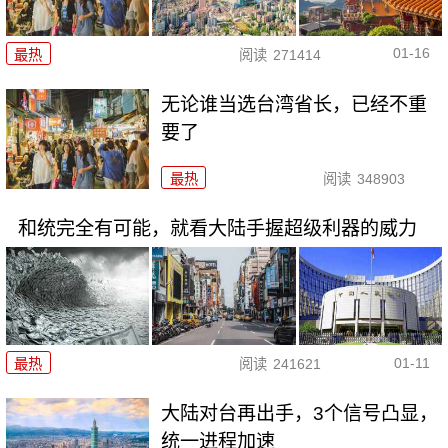
01-16
最热
阅读
271414
无论谁当选台湾省长，已经不重
要了
最热
阅读
348903
和统完全有可能，就看大陆手握超级利器的威力
01-11
最热
阅读
241621
大陆对台再出手，3个信号凸显，
统一进程加速