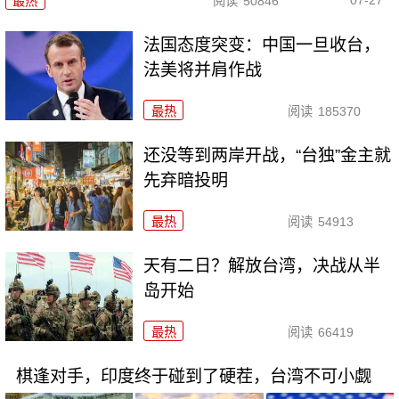
最热
阅读
50846
法国态度突变：中国一旦收台，
法美将并肩作战
最热
阅读
185370
还没等到两岸开战，“台独”金主就
先弃暗投明
最热
阅读
54913
天有二日？解放台湾，决战从半
岛开始
最热
阅读
66419
棋逢对手，印度终于碰到了硬茬，台湾不可小觑