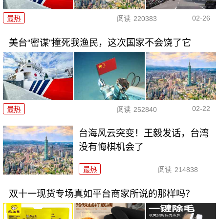
02-26
最热
阅读
220383
美台“密谋”撞死我渔民，这次国家不会饶了它
02-22
最热
阅读
252840
台海风云突变！王毅发话，台湾
没有悔棋机会了
最热
阅读
214838
双十一现货专场真如平台商家所说的那样吗？