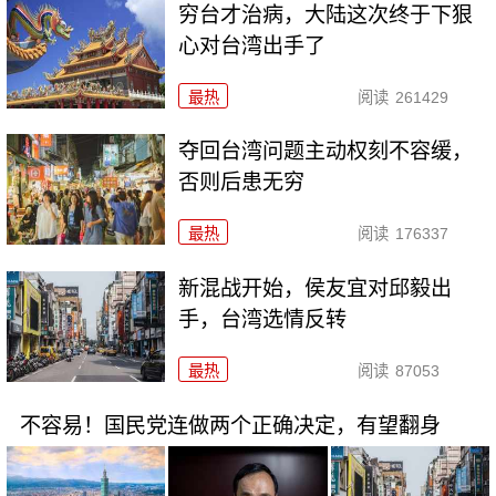
穷台才治病，大陆这次终于下狠
心对台湾出手了
最热
阅读
261429
夺回台湾问题主动权刻不容缓，
否则后患无穷
最热
阅读
176337
新混战开始，侯友宜对邱毅出
手，台湾选情反转
最热
阅读
87053
不容易！国民党连做两个正确决定，有望翻身