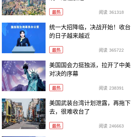
最热
阅读
361318
统一大招降临，决战开始！收台
的日子越来越近
最热
阅读
365722
美国国会力挺独派，拉开了中美
对决的序幕
最热
阅读
238391
美国武装台湾计划泄露，再拖下
去，很难收台了
最热
阅读
246663