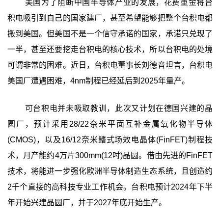
美国为了阻断中国半导体产业的发展，花费重金将台
积电吸引到自己的国家建厂，甚至希望能够把整个台积电都
搬到美国。但美国不是一个信守承诺的国家，承诺只兑现了
一半，甚至还要挖走台积电的核心技术，所以台积电的处境
可谓非常的困难。近日，台积电董事长刘德音坦言，台积电
美国厂遭遇困难，4nm制程已经延后到2025年量产。
可台积电并未吸取教训，此次又计划在德国兴建的晶
圆厂，预计采用28/22奈米平面互补金属氧化物半导体
(CMOS)，以及16/12奈米鳍式场效电晶体(FinFET)制程技
术，月产能约4万片300mm(12吋)晶圆。借由先进的FinFET
技术，将能进一步强化欧洲半导体制造生态系统，且创造约
2千个直接的高科技专业工作机会。台积电预计2024年下半
年开始兴建晶圆厂，并于2027年底开始生产。