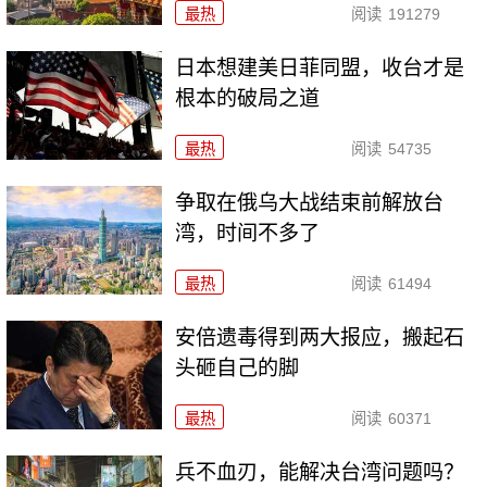
最热
阅读
191279
日本想建美日菲同盟，收台才是
根本的破局之道
最热
阅读
54735
争取在俄乌大战结束前解放台
湾，时间不多了
最热
阅读
61494
安倍遗毒得到两大报应，搬起石
头砸自己的脚
最热
阅读
60371
兵不血刃，能解决台湾问题吗？