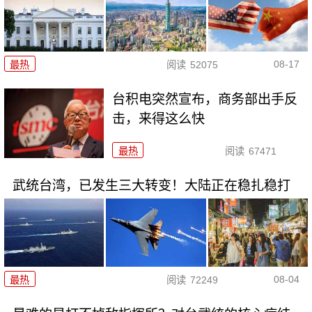
08-17
最热
阅读
52075
台积电突然宣布，商务部出手反
击，来得这么快
最热
阅读
67471
武统台湾，已发生三大转变！大陆正在稳扎稳打
08-04
最热
阅读
72249