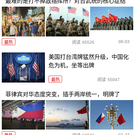
最难的是打不掉敌指挥所？对台武统的核心症结
08-03
最热
阅读
65526
美国打台湾牌猛然升级，中国化
危为机，坐等出牌
最热
阅读
55047
菲律宾对华态度突变，插手两岸统一，明牌了
07-27