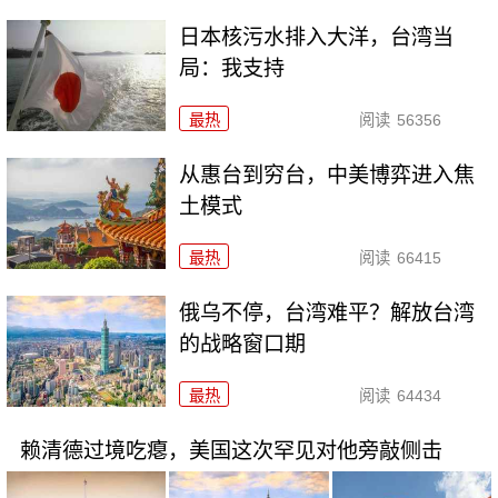
日本核污水排入大洋，台湾当
局：我支持
最热
阅读
56356
从惠台到穷台，中美博弈进入焦
土模式
最热
阅读
66415
俄乌不停，台湾难平？解放台湾
的战略窗口期
最热
阅读
64434
赖清德过境吃瘪，美国这次罕见对他旁敲侧击