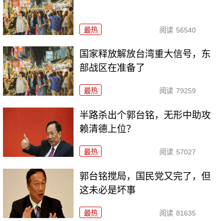
最热
阅读
56540
国家释放解放台湾重大信号，东
部战区在准备了
最热
阅读
79259
半路杀出个郭台铭，无形中助攻
赖清德上位？
最热
阅读
57027
郭台铭搅局，国民党又完了，但
这未必是坏事
最热
阅读
81635