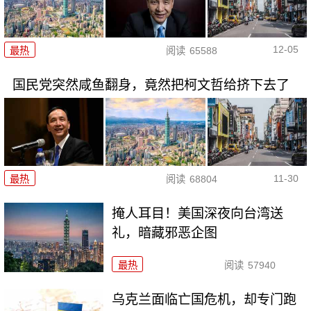
12-05
最热
阅读
65588
国民党突然咸鱼翻身，竟然把柯文哲给挤下去了
11-30
最热
阅读
68804
掩人耳目！美国深夜向台湾送
礼，暗藏邪恶企图
最热
阅读
57940
乌克兰面临亡国危机，却专门跑