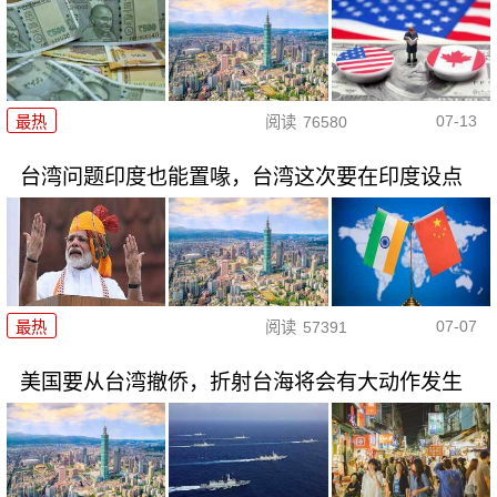
07-13
最热
阅读
76580
台湾问题印度也能置喙，台湾这次要在印度设点
07-07
最热
阅读
57391
美国要从台湾撤侨，折射台海将会有大动作发生