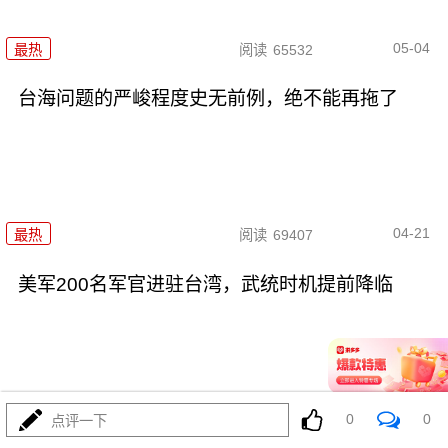
05-04
最热
阅读
65532
台海问题的严峻程度史无前例，绝不能再拖了
04-21
最热
阅读
69407
美军200名军官进驻台湾，武统时机提前降临
04-20
0
0
最热
阅读
64534
点评一下