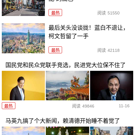
最热
阅读
51550
最后关头没谈拢！蓝白不退让，
柯文哲留了一手
最热
阅读
42118
国民党和民众党联手竞选，民进党大位保不住了
11-16
最热
阅读
49846
马英九搞了个大新闻，赖清德开始睡不着觉了