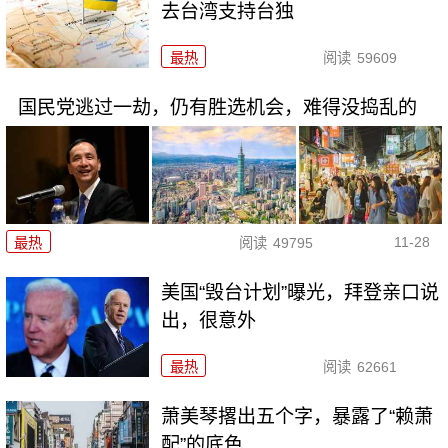
去台湾支持台独
最热
阅读
59609
国民党逃过一劫，仍有胜选机会，难得没捣乱的
11-28
最热
阅读
49795
美国“毁台计划”曝光，拜登亲口说
出，很意外
最热
阅读
62661
萧美琴撂出五个字，暴露了“赖萧
配”的底色