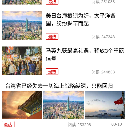
最热
阅读
251088
美日台海狼狈为奸，太平洋各
国，纷纷揭竿而起
最热
阅读
247343
马英九获最高礼遇，释放3个重磅
信号
最热
阅读
244833
台湾省已经失去一切海上战略纵深，只能回归
03-18
最热
阅读
253298