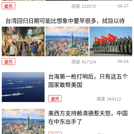
06-27
最热
阅读
232572
台湾回归日期可能比想象中要早很多，拭目以待
06-04
最热
阅读
417124
台海第一枪打响后，只有这五个
国家敢帮美国
最热
阅读
244112
美西方支持赖清德惹天怒，中国
在中东出手了