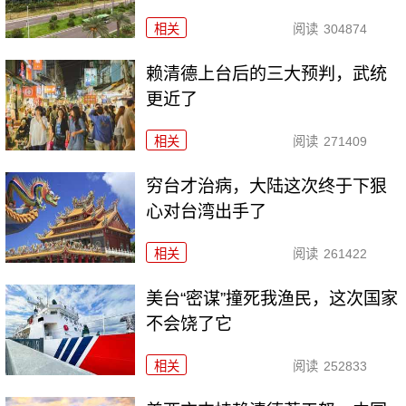
相关
阅读
304874
赖清德上台后的三大预判，武统
更近了
相关
阅读
271409
穷台才治病，大陆这次终于下狠
心对台湾出手了
相关
阅读
261422
美台“密谋”撞死我渔民，这次国家
不会饶了它
相关
阅读
252833