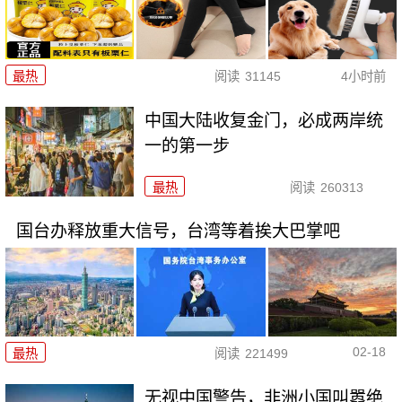
最热
阅读
31145
4小时前
中国大陆收复金门，必成两岸统
一的第一步
最热
阅读
260313
国台办释放重大信号，台湾等着挨大巴掌吧
02-18
最热
阅读
221499
无视中国警告，非洲小国叫嚣绝