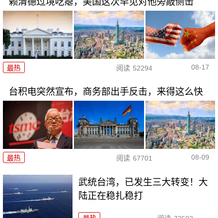
赖清德过境吃瘪，美国这次罕见对他旁敲侧击
08-17
最热
阅读
52294
台积电突然宣布，商务部出手反击，来得这么快
08-09
最热
阅读
67701
武统台湾，已发生三大转变！大
陆正在稳扎稳打