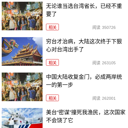
无论谁当选台湾省长，已经不重
要了
相关
阅读
350726
穷台才治病，大陆这次终于下狠
心对台湾出手了
相关
阅读
263105
中国大陆收复金门，必成两岸统
一的第一步
相关
阅读
262001
美台“密谋”撞死我渔民，这次国家
不会饶了它