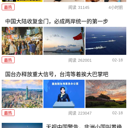
最热
阅读
31145
4小时前
中国大陆收复金门，必成两岸统一的第一步
02-18
最热
阅读
262001
国台办释放重大信号，台湾等着挨大巴掌吧
02-18
最热
阅读
223047
无视中国警告，非洲小国叫嚣绝