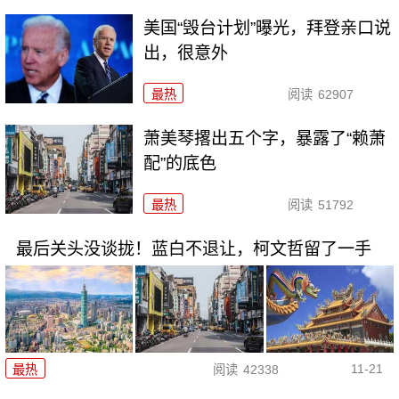
美国“毁台计划”曝光，拜登亲口说
出，很意外
最热
阅读
62907
萧美琴撂出五个字，暴露了“赖萧
配”的底色
最热
阅读
51792
最后关头没谈拢！蓝白不退让，柯文哲留了一手
11-21
最热
阅读
42338