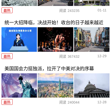
01-11
最热
阅读
243235
统一大招降临，决战开始！收台的日子越来越近
12-29
最热
阅读
367432
美国国会力挺独派，拉开了中美对决的序幕
12-28
最热
阅读
240044