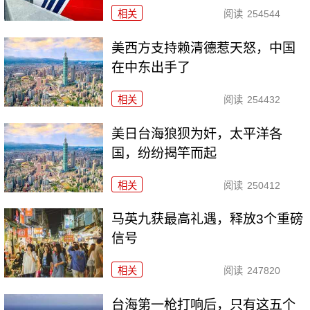
相关
阅读
254544
美西方支持赖清德惹天怒，中国
在中东出手了
相关
阅读
254432
美日台海狼狈为奸，太平洋各
国，纷纷揭竿而起
相关
阅读
250412
马英九获最高礼遇，释放3个重磅
信号
相关
阅读
247820
台海第一枪打响后，只有这五个