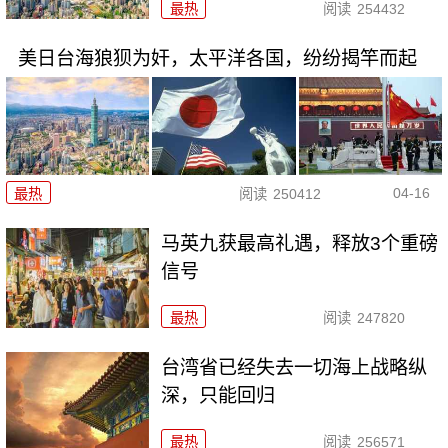
最热
阅读
254432
美日台海狼狈为奸，太平洋各国，纷纷揭竿而起
04-16
最热
阅读
250412
马英九获最高礼遇，释放3个重磅
信号
最热
阅读
247820
台湾省已经失去一切海上战略纵
深，只能回归
最热
阅读
256571