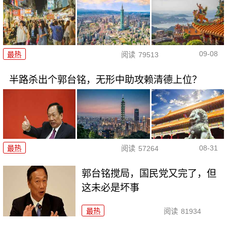
09-08
最热
阅读
79513
半路杀出个郭台铭，无形中助攻赖清德上位？
08-31
最热
阅读
57264
郭台铭搅局，国民党又完了，但
这未必是坏事
最热
阅读
81934