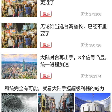
更近了
最热
阅读
273106
无论谁当选台湾省长，已经不重
要了
最热
阅读
350726
大陆对台再出手，3个信号凸显，
统一进程加速
最热
阅读
362974
和统完全有可能，就看大陆手握超级利器的威力