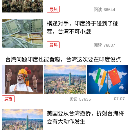
最热
阅读
66644
棋逢对手，印度终于碰到了硬
茬，台湾不可小觑
最热
阅读
76837
台湾问题印度也能置喙，台湾这次要在印度设点
07-07
最热
阅读
57635
美国要从台湾撤侨，折射台海将
会有大动作发生