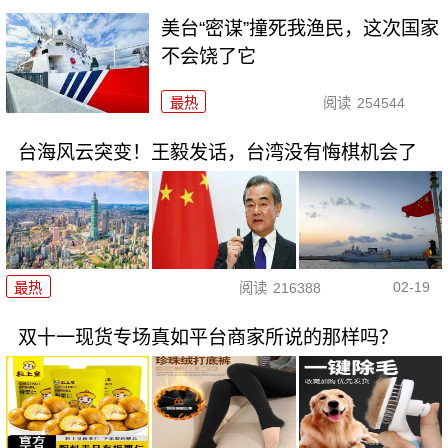
美台“密谋”撞死我渔民，这次国家
不会饶了它
最热
阅读
254544
台海风云突变！王毅发话，台湾没有悔棋机会了
02-19
最热
阅读
216388
双十一现货专场真如平台商家所说的那样吗？