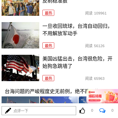
反制稳准狠
最热
阅读
109961
一旦收回琉球，台湾自动回归，
不用解放军动手
最热
阅读
56126
美国凶猛出击，台湾很危险，开
始狗急跳墙了
最热
阅读
65963
台海问题的严峻程度史无前例，绝不能再拖了
0
0
点评一下