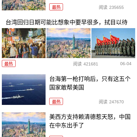
最热
阅读
235655
台湾回归日期可能比想象中要早很多，拭目以待
06-04
最热
阅读
421681
台海第一枪打响后，只有这五个
国家敢帮美国
最热
阅读
247670
美西方支持赖清德惹天怒，中国
在中东出手了