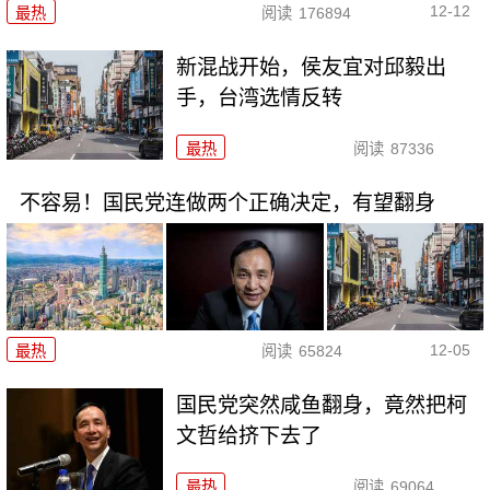
12-12
最热
阅读
176894
新混战开始，侯友宜对邱毅出
手，台湾选情反转
最热
阅读
87336
不容易！国民党连做两个正确决定，有望翻身
12-05
最热
阅读
65824
国民党突然咸鱼翻身，竟然把柯
文哲给挤下去了
最热
阅读
69064