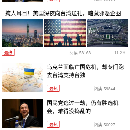
掩人耳目！美国深夜向台湾送礼，暗藏邪恶企图
11-29
最热
阅读
58163
乌克兰面临亡国危机，却专门跑
去台湾支持台独
最热
阅读
59844
国民党逃过一劫，仍有胜选机
会，难得没捣乱的
最热
阅读
50027