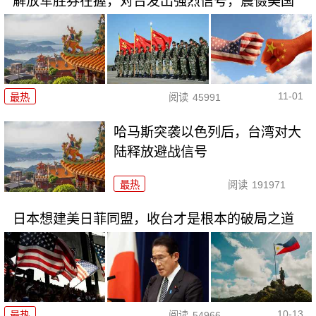
解放军胜券在握，对台发出强烈信号，震慑美国
11-01
最热
阅读
45991
哈马斯突袭以色列后，台湾对大
陆释放避战信号
最热
阅读
191971
日本想建美日菲同盟，收台才是根本的破局之道
10-13
最热
阅读
54966