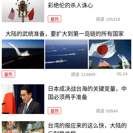
彩绝伦的杀人诛心
最热
阅读
105318
大陆的武统准备，要扩大到第一岛链的所有国家
05-24
最热
阅读
114809
日本成决战台海的关键变量，中
国必须两手准备
最热
阅读
50544
台湾的报应来的这么快，大陆的