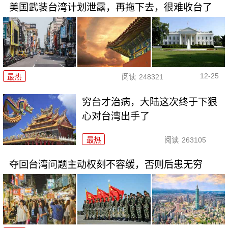
美国武装台湾计划泄露，再拖下去，很难收台了
12-25
最热
阅读
248321
穷台才治病，大陆这次终于下狠
心对台湾出手了
最热
阅读
263105
夺回台湾问题主动权刻不容缓，否则后患无穷