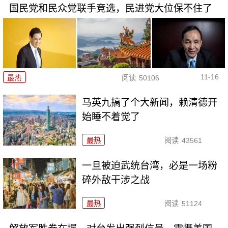
国民党和民众党联手竞选，民进党大位保不住了
11-16
最热
阅读
50106
马英九搞了个大新闻，赖清德开
始睡不着觉了
最热
阅读
43561
一旦被迫武统台湾，必是一场粉
碎外敌干涉之战
最热
阅读
51124