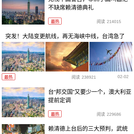
不缺席赖清德典礼
最热
阅读
214015
突发！大陆变更航线，再无海峡中线，台湾急了
02-02
最热
阅读
238921
台“邦交国”又要少一个，澳大利亚
提前定调
最热
阅读
229686
赖清德上台后的三大预判，武统