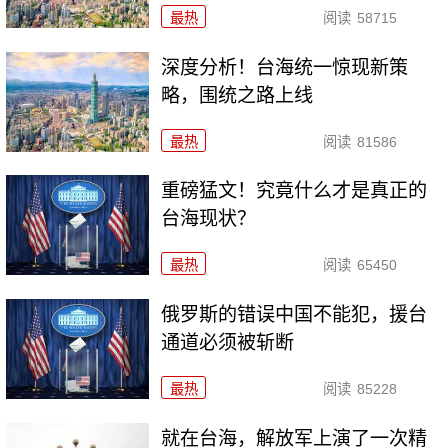
最热
阅读
58715
深度分析！台海统一惊现新策
略，围统之路上线
最热
阅读
81586
重磅猛文！究竟什么才是真正的
台海现状？
最热
阅读
65450
俄罗斯的错误中国不能犯，援台
通道必须被斩断
最热
阅读
85228
就在台海，解放军上演了一次精