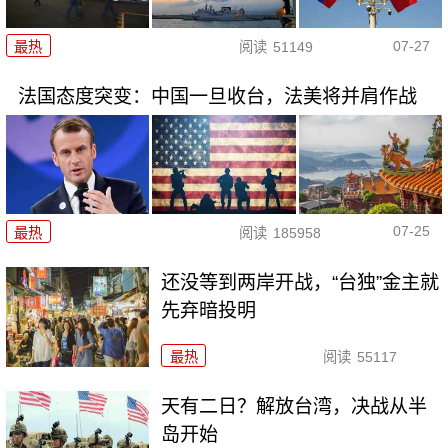
07-27
最热
阅读
51149
法国态度突变：中国一旦收台，法美将并肩作战
07-25
最热
阅读
185958
还没等到两岸开战，“台独”金主就
先弃暗投明
最热
阅读
55117
天有二日？解放台湾，决战从半
岛开始