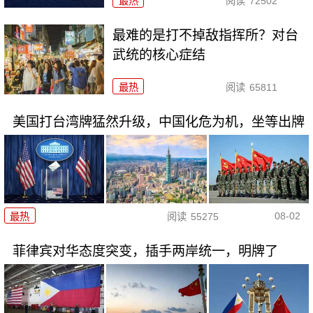
最热
阅读
72502
最难的是打不掉敌指挥所？对台
武统的核心症结
最热
阅读
65811
美国打台湾牌猛然升级，中国化危为机，坐等出牌
08-02
最热
阅读
55275
菲律宾对华态度突变，插手两岸统一，明牌了