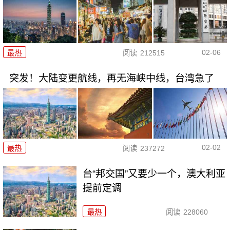
02-06
最热
阅读
212515
突发！大陆变更航线，再无海峡中线，台湾急了
02-02
最热
阅读
237272
台“邦交国”又要少一个，澳大利亚
提前定调
最热
阅读
228060