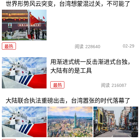
世界形势风云突变，台湾想蒙混过关，不可能了
02-29
最热
阅读
228640
用渐进式统一反击渐进式台独，
大陆有的是工具
最热
阅读
216087
大陆联合执法重磅出击，台湾嚣张的时代落幕了