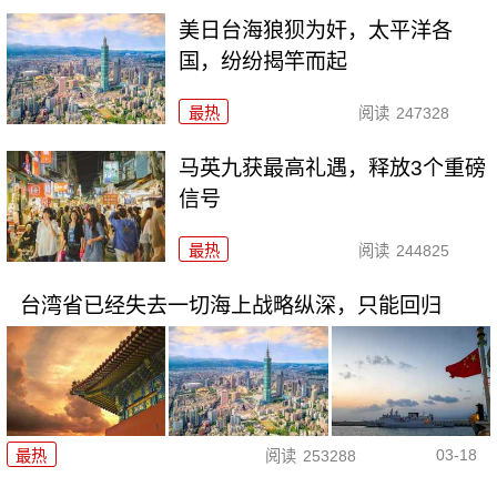
美日台海狼狈为奸，太平洋各
国，纷纷揭竿而起
最热
阅读
247328
马英九获最高礼遇，释放3个重磅
信号
最热
阅读
244825
台湾省已经失去一切海上战略纵深，只能回归
03-18
最热
阅读
253288