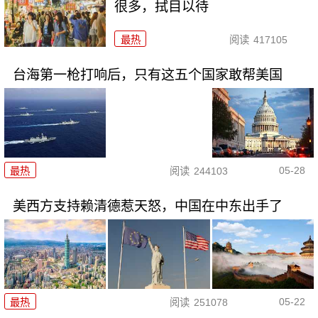
很多，拭目以待
最热
阅读
417105
台海第一枪打响后，只有这五个国家敢帮美国
05-28
最热
阅读
244103
美西方支持赖清德惹天怒，中国在中东出手了
05-22
最热
阅读
251078