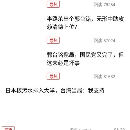
最热
阅读
79254
半路杀出个郭台铭，无形中助攻
赖清德上位？
最热
阅读
57024
郭台铭搅局，国民党又完了，但
这未必是坏事
最热
阅读
81632
日本核污水排入大洋，台湾当局：我支持
08-29