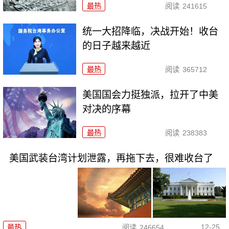
最热
阅读
241615
统一大招降临，决战开始！收台
的日子越来越近
最热
阅读
365712
美国国会力挺独派，拉开了中美
对决的序幕
最热
阅读
238383
美国武装台湾计划泄露，再拖下去，很难收台了
12-25
最热
阅读
246654