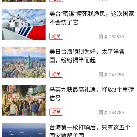
美台“密谋”撞死我渔民，这次国家
不会饶了它
相关
阅读
252810
美日台海狼狈为奸，太平洋各
国，纷纷揭竿而起
相关
阅读
247296
马英九获最高礼遇，释放3个重磅
信号
相关
阅读
244789
台海第一枪打响后，只有这五个
国家敢帮美国