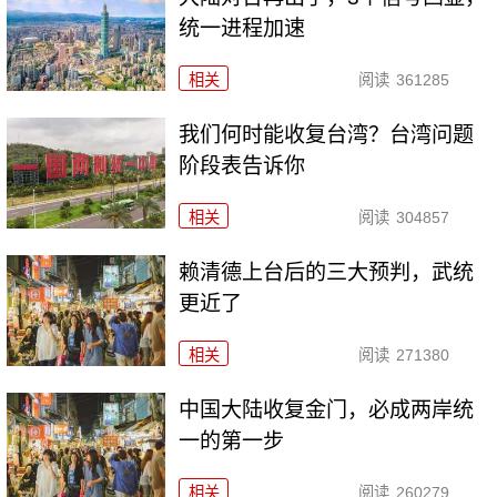
统一进程加速
相关
阅读
361285
我们何时能收复台湾？台湾问题
阶段表告诉你
相关
阅读
304857
赖清德上台后的三大预判，武统
更近了
相关
阅读
271380
中国大陆收复金门，必成两岸统
一的第一步
相关
阅读
260279