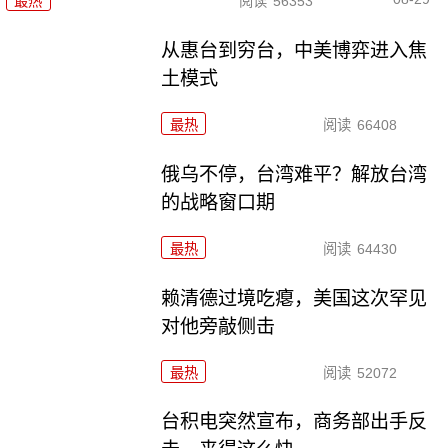
最热
阅读
56353
从惠台到穷台，中美博弈进入焦
土模式
最热
阅读
66408
俄乌不停，台湾难平？解放台湾
的战略窗口期
最热
阅读
64430
赖清德过境吃瘪，美国这次罕见
对他旁敲侧击
最热
阅读
52072
台积电突然宣布，商务部出手反