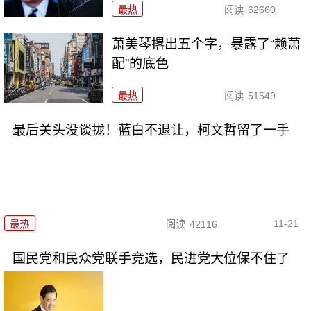
最热
阅读
62660
萧美琴撂出五个字，暴露了“赖萧
配”的底色
最热
阅读
51549
最后关头没谈拢！蓝白不退让，柯文哲留了一手
11-21
最热
阅读
42116
国民党和民众党联手竞选，民进党大位保不住了