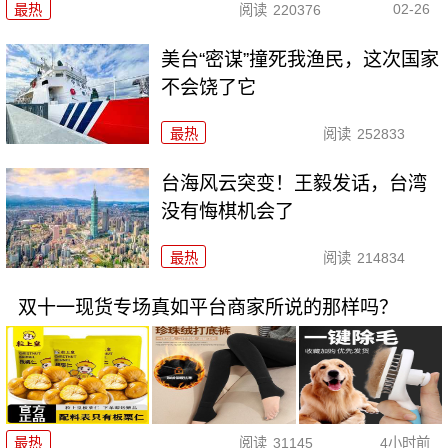
02-26
最热
阅读
220376
美台“密谋”撞死我渔民，这次国家
不会饶了它
最热
阅读
252833
台海风云突变！王毅发话，台湾
没有悔棋机会了
最热
阅读
214834
双十一现货专场真如平台商家所说的那样吗？
最热
阅读
31145
4小时前