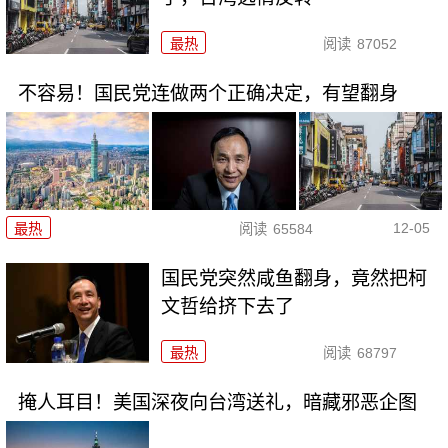
最热
阅读
87052
不容易！国民党连做两个正确决定，有望翻身
12-05
最热
阅读
65584
国民党突然咸鱼翻身，竟然把柯
文哲给挤下去了
最热
阅读
68797
掩人耳目！美国深夜向台湾送礼，暗藏邪恶企图