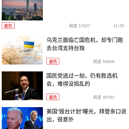
11-29
最热
阅读
57937
乌克兰面临亡国危机，却专门跑
去台湾支持台独
最热
阅读
59609
国民党逃过一劫，仍有胜选机
会，难得没捣乱的
最热
阅读
49792
美国“毁台计划”曝光，拜登亲口说
出，很意外