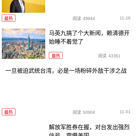
11-16
最热
阅读
49844
马英九搞了个大新闻，赖清德开
始睡不着觉了
最热
阅读
43361
一旦被迫武统台湾，必是一场粉碎外敌干涉之战
11-01
最热
阅读
50904
解放军胜券在握，对台发出强烈
信号，震慑美国