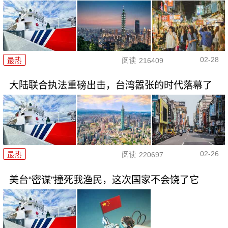
02-28
最热
阅读
216409
大陆联合执法重磅出击，台湾嚣张的时代落幕了
02-26
最热
阅读
220697
美台“密谋”撞死我渔民，这次国家不会饶了它