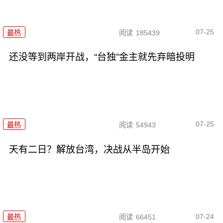
07-25
最热
阅读
185439
还没等到两岸开战，“台独”金主就先弃暗投明
07-25
最热
阅读
54943
天有二日？解放台湾，决战从半岛开始
07-24
最热
阅读
66451