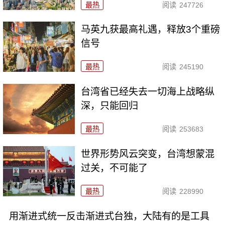
最热
阅读
247726
马英九获最高礼遇，释放3个重磅
信号
最热
阅读
245190
台湾省已经失去一切海上战略纵
深，只能回归
最热
阅读
253683
世界形势风云突变，台湾想蒙混
过关，不可能了
最热
阅读
228990
用渐进式统一反击渐进式台独，大陆有的是工具