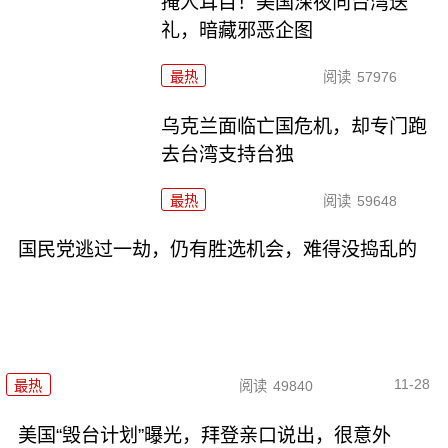
掩人耳目！美国深夜向台湾送
礼，暗藏邪恶企图
最热
阅读
57976
乌克兰面临亡国危机，却专门跑
去台湾支持台独
最热
阅读
59648
国民党逃过一劫，仍有胜选机会，难得没捣乱的
11-28
最热
阅读
49840
美国“毁台计划”曝光，拜登亲口说出，很意外