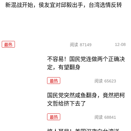
新混战开始，侯友宜对邱毅出手，台湾选情反转
12-08
最热
阅读
87149
不容易！国民党连做两个正确决
定，有望翻身
最热
阅读
65623
国民党突然咸鱼翻身，竟然把柯
文哲给挤下去了
最热
阅读
68841