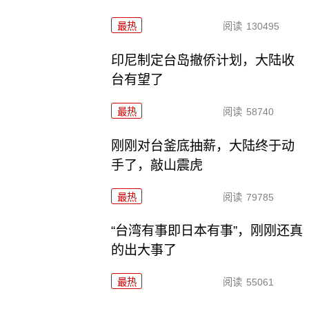
最热
阅读
130495
印尼制定台岛撤侨计划，​大陆收
台有望了
最热
阅读
58740
刚刚对台釜底抽薪，大陆终于动
手了，敲山震虎
最热
阅读
79785
“台湾有事即日本有事”，刚刚还真
的出大事了
最热
阅读
55061