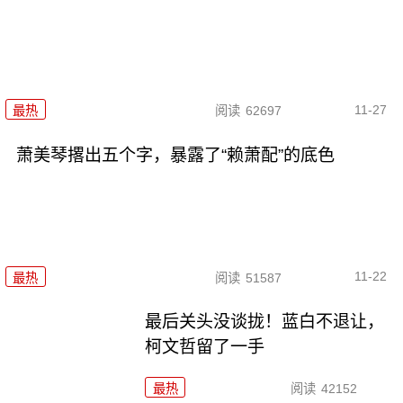
11-27
最热
阅读
62697
萧美琴撂出五个字，暴露了“赖萧配”的底色
11-22
最热
阅读
51587
最后关头没谈拢！蓝白不退让，
柯文哲留了一手
最热
阅读
42152