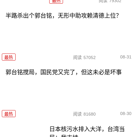
最热
阅读
79302
半路杀出个郭台铭，无形中助攻赖清德上位？
08-31
最热
阅读
57052
郭台铭搅局，国民党又完了，但这未必是坏事
08-30
最热
阅读
81680
日本核污水排入大洋，台湾当