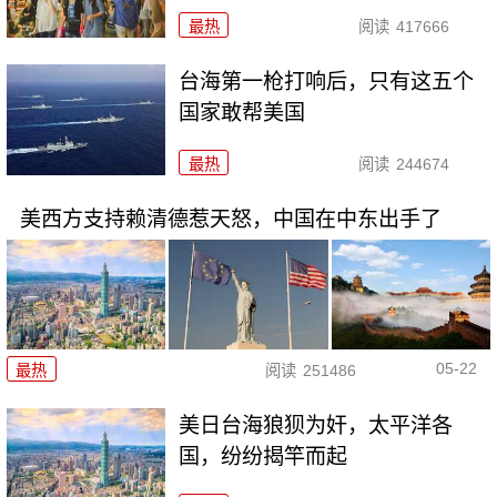
最热
阅读
417666
台海第一枪打响后，只有这五个
国家敢帮美国
最热
阅读
244674
美西方支持赖清德惹天怒，中国在中东出手了
05-22
最热
阅读
251486
美日台海狼狈为奸，太平洋各
国，纷纷揭竿而起