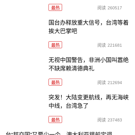
最热
阅读
260517
国台办释放重大信号，台湾等着
挨大巴掌吧
最热
阅读
221681
无视中国警告，非洲小国叫嚣绝
不缺席赖清德典礼
最热
阅读
212694
突发！大陆变更航线，再无海峡
中线，台湾急了
最热
阅读
237483
台“邦交国”又要少一个，澳大利亚提前定调