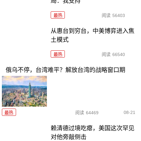
局：我支持
最热
阅读
56403
从惠台到穷台，中美博弈进入焦
土模式
最热
阅读
66540
俄乌不停，台湾难平？解放台湾的战略窗口期
08-21
最热
阅读
64469
赖清德过境吃瘪，美国这次罕见
对他旁敲侧击