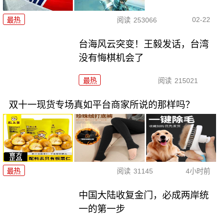
02-22
最热
阅读
253066
台海风云突变！王毅发话，台湾
没有悔棋机会了
最热
阅读
215021
双十一现货专场真如平台商家所说的那样吗？
最热
阅读
31145
4小时前
中国大陆收复金门，必成两岸统
一的第一步