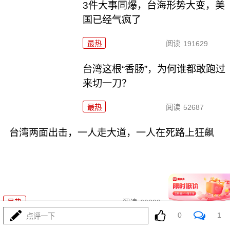
3件大事同爆，台海形势大变，美
国已经气疯了
最热
阅读
191629
台湾这根“香肠”，为何谁都敢跑过
来切一刀？
最热
阅读
52687
台湾两面出击，一人走大道，一人在死路上狂飙
03-28
最热
阅读
60393
0
1
点评一下
台湾传来大消息，大陆对台主动