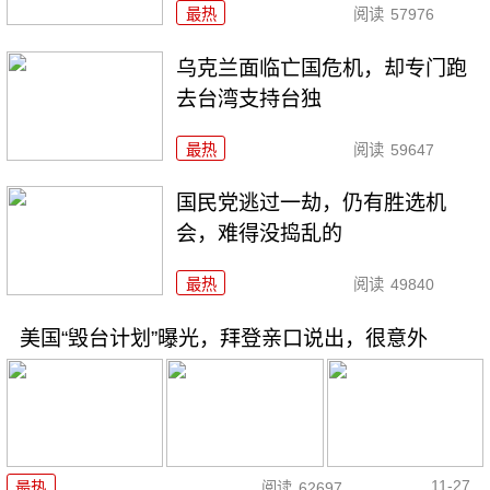
最热
阅读
57976
乌克兰面临亡国危机，却专门跑
去台湾支持台独
最热
阅读
59647
国民党逃过一劫，仍有胜选机
会，难得没捣乱的
最热
阅读
49840
美国“毁台计划”曝光，拜登亲口说出，很意外
11-27
最热
阅读
62697