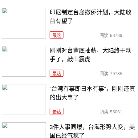
印尼制定台岛撤侨计划，​大陆收
台有望了
最热
阅读
58739
刚刚对台釜底抽薪，大陆终于动
手了，敲山震虎
最热
阅读
79785
“台湾有事即日本有事”，刚刚还真
的出大事了
最热
阅读
55061
3件大事同爆，台海形势大变，美
国已经气疯了