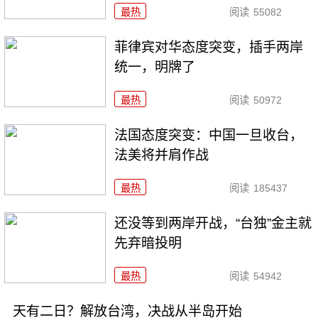
最热
阅读
55082
菲律宾对华态度突变，插手两岸
统一，明牌了
最热
阅读
50972
法国态度突变：中国一旦收台，
法美将并肩作战
最热
阅读
185437
还没等到两岸开战，“台独”金主就
先弃暗投明
最热
阅读
54942
天有二日？解放台湾，决战从半岛开始