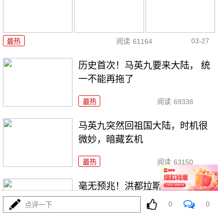
03-27
最热
阅读
61164
历史首次！马英九要来大陆， 统
一不能再拖了
最热
阅读
69338
马英九突然回祖国大陆，时机很
微妙，暗藏玄机
最热
阅读
63150
毫无预兆！洪都拉斯要断交，台
湾这次真的慌了
0
0
点评一下