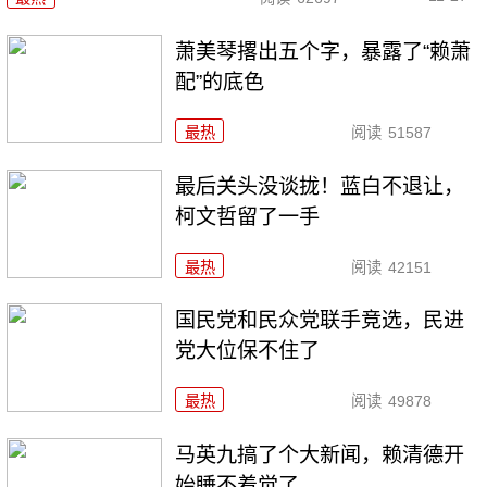
萧美琴撂出五个字，暴露了“赖萧
配”的底色
最热
阅读
51587
最后关头没谈拢！蓝白不退让，
柯文哲留了一手
最热
阅读
42151
国民党和民众党联手竞选，民进
党大位保不住了
最热
阅读
49878
马英九搞了个大新闻，赖清德开
始睡不着觉了