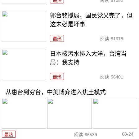
最热
阅读
57052
郭台铭搅局，国民党又完了，但
这未必是坏事
最热
阅读
81678
日本核污水排入大洋，台湾当
局：我支持
最热
阅读
56401
从惠台到穷台，中美博弈进入焦土模式
08-24
最热
阅读
66539