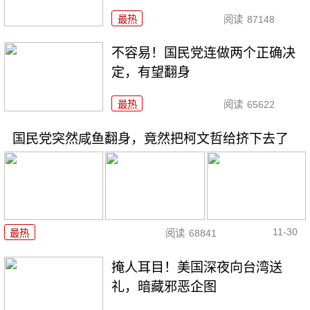
最热
阅读
87148
不容易！国民党连做两个正确决
定，有望翻身
最热
阅读
65622
国民党突然咸鱼翻身，竟然把柯文哲给挤下去了
11-30
最热
阅读
68841
掩人耳目！美国深夜向台湾送
礼，暗藏邪恶企图