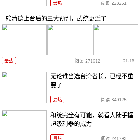
最热
阅读
228261
赖清德上台后的三大预判，武统更近了
01-16
最热
阅读
271612
无论谁当选台湾省长，已经不重
要了
最热
阅读
349125
和统完全有可能，就看大陆手握
超级利器的威力
最热
阅读
241793