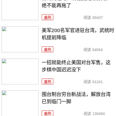
绝不能再拖了
最热
阅读
69437
美军200名军官进驻台湾，武统时
机提前降临
最热
阅读
64564
一招就能终止美国对台军售，这
步棋中国迟迟没下
最热
阅读
61241
围台制台穷台新战法，解放台湾
已到临门一脚
最热
阅读
130494