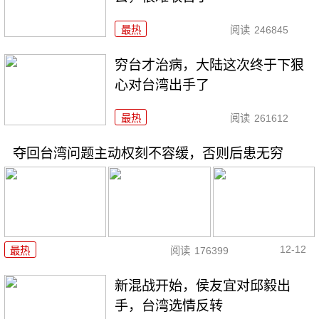
最热
阅读
246845
穷台才治病，大陆这次终于下狠
心对台湾出手了
最热
阅读
261612
夺回台湾问题主动权刻不容缓，否则后患无穷
12-12
最热
阅读
176399
新混战开始，侯友宜对邱毅出
手，台湾选情反转