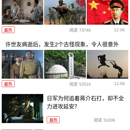
12-06
最热
阅读
73746
许世友病逝后，发生2个古怪现象，令人很意外
12-06
最热
阅读
52516
日军为何追着蒋介石打，却不全
力进攻延安？
最热
阅读
51006