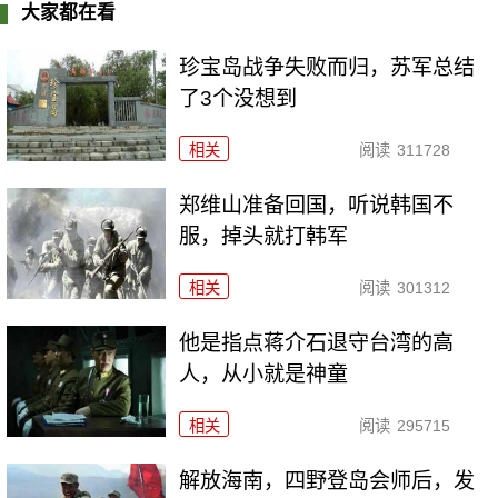
大家都在看
珍宝岛战争失败而归，苏军总结
了3个没想到
相关
阅读
311728
郑维山准备回国，听说韩国不
服，掉头就打韩军
相关
阅读
301312
他是指点蒋介石退守台湾的高
人，从小就是神童
相关
阅读
295715
解放海南，四野登岛会师后，发