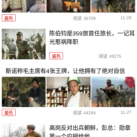
11-29
最热
阅读
36709
陈伯钧是359旅首任旅长，一记耳
光惹祸降职
最热
阅读
49275
斯诺称毛主席有4张王牌，让他拥有了绝对自信
11-27
最热
阅读
44294
高岗反对出兵朝鲜，彭总：勋章
第一个应授给他