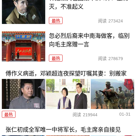
灭，不准起义
最热
阅读
273424
忽必烈后裔来中南海做客，临别
向毛主席赠一言
最热
阅读
278679
傅作义病逝，邓颖超连夜探望叮嘱其妻：别搬家
01-31
最热
阅读
219944
张仁初成全军唯一中将军长，毛主席亲自接见