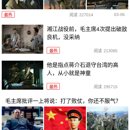
03-06
最热
阅读
227014
湘江战役前，毛主席4次提出破敌
良机，没采纳
最热
阅读
213085
他是指点蒋介石退守台湾的高
人，从小就是神童
最热
阅读
295715
毛主席批评一上将说：打了败仗，你还不服气？