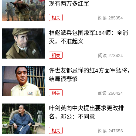
现有两万多红军
相关
阅读
285054
林彪派兵包围叛军184师：全消
灭，不准起义
相关
阅读
273424
许世友都忌惮的红4方面军猛将，
结局很悲惨
相关
阅读
250424
叶剑英向中央提出要求更改排
名，邓公：不同意
相关
阅读
247656