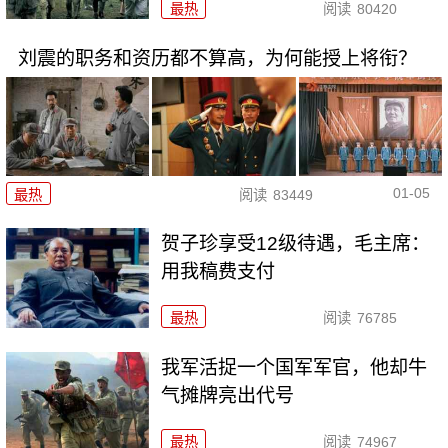
最热
阅读
80420
刘震的职务和资历都不算高，为何能授上将衔？
01-05
最热
阅读
83449
贺子珍享受12级待遇，毛主席：
用我稿费支付
最热
阅读
76785
我军活捉一个国军军官，他却牛
气摊牌亮出代号
最热
阅读
74967