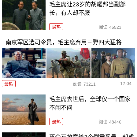
毛主席让23岁的胡耀邦当副部
长，有人却不服
最热
阅读
45523
南京军区选司令员，毛主席弃用三野四大猛将
12-04
最热
阅读
73211
毛主席去世后，全球仅一个国家
不闻不问
最热
阅读
48446