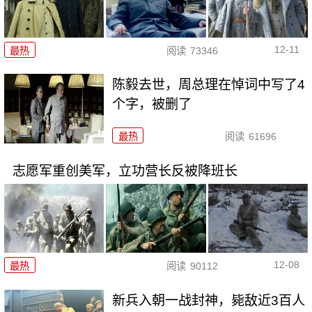
12-11
最热
阅读
73346
陈毅去世，周总理在悼词中写了4
个字，被删了
最热
阅读
61696
志愿军重创美军，立功营长反被降班长
12-08
最热
阅读
90112
新兵入朝一战封神，毙敌近3百人