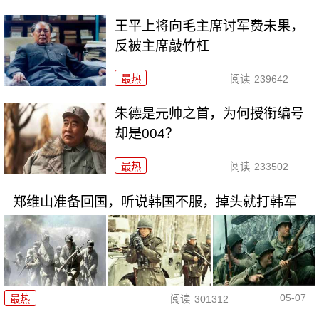
王平上将向毛主席讨军费未果，
反被主席敲竹杠
最热
阅读
239642
朱德是元帅之首，为何授衔编号
却是004？
最热
阅读
233502
郑维山准备回国，听说韩国不服，掉头就打韩军
05-07
最热
阅读
301312