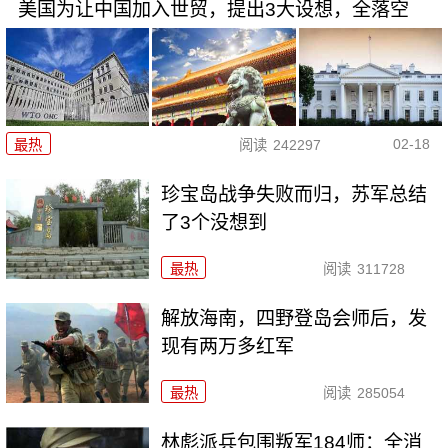
美国为让中国加入世贸，提出3大设想，全落空
02-18
最热
阅读
242297
珍宝岛战争失败而归，苏军总结
了3个没想到
最热
阅读
311728
解放海南，四野登岛会师后，发
现有两万多红军
最热
阅读
285054
林彪派兵包围叛军184师：全消