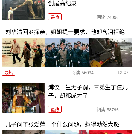
创最高纪录
最热
阅读
74096
刘华清回乡探亲，姐姐提一要求，他却含泪拒绝
12-07
最热
阅读
56034
溥仪一生无子嗣，三弟生了仨儿
子，却都成才了
最热
阅读
58796
儿子问了张爱萍一个什么问题，惹得勃然大怒