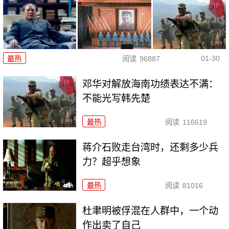
01-30
最热
阅读
96887
邓华对解放海南功绩表达不满：
不能光写韩先楚
最热
阅读
116619
蒋介石败走台湾时，还剩多少兵
力？超乎想象
最热
阅读
81016
杜聿明被俘混在人群中，一个动
作出卖了自己