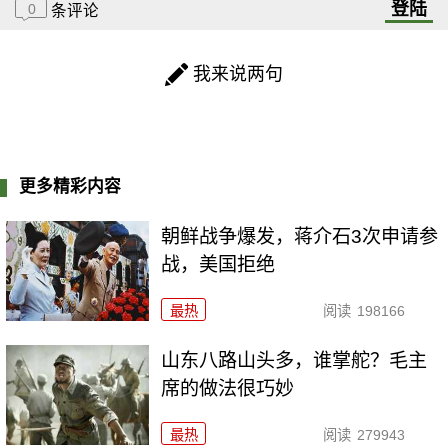
登陆
0
条评论
我来说两句
更多精彩内容
朝鲜战争爆发，蒋介石3次申请参
战，美国拒绝
最热
阅读
198166
山东八路山头多，谁掌舵？毛主
席的做法很巧妙
最热
阅读
279943