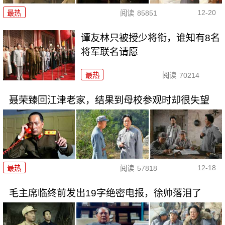
12-20
最热
阅读
85851
谭友林只被授少将衔，谁知有8名
将军联名请愿
最热
阅读
70214
聂荣臻回江津老家，结果到母校参观时却很失望
12-18
最热
阅读
57818
毛主席临终前发出19字绝密电报，徐帅落泪了