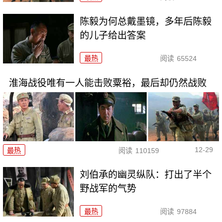
陈毅为何总戴墨镜，多年后陈毅
的儿子给出答案
最热
阅读
65524
淮海战役唯有一人能击败粟裕，最后却仍然战败
12-29
最热
阅读
110159
刘伯承的幽灵纵队：打出了半个
野战军的气势
最热
阅读
97884