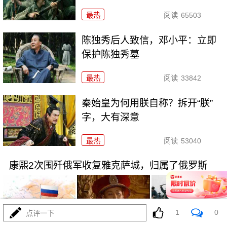
最热
阅读
65503
陈独秀后人致信，邓小平：立即
保护陈独秀墓
最热
阅读
33842
秦始皇为何用朕自称？拆开“朕”
字，大有深意
最热
阅读
53040
康熙2次围歼俄军收复雅克萨城，归属了俄罗斯
1
0
点评一下