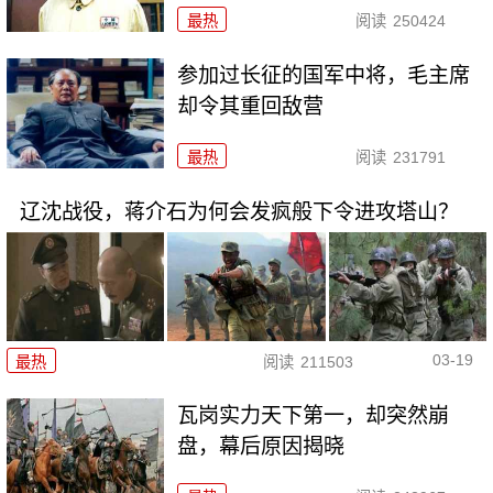
最热
阅读
250424
参加过长征的国军中将，毛主席
却令其重回敌营
最热
阅读
231791
辽沈战役，蒋介石为何会发疯般下令进攻塔山？
03-19
最热
阅读
211503
瓦岗实力天下第一，却突然崩
盘，幕后原因揭晓