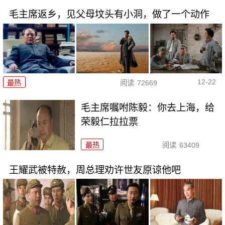
毛主席返乡，见父母坟头有小洞，做了一个动作
12-22
最热
阅读
72669
毛主席嘱咐陈毅：你去上海，给
荣毅仁拉拉票
最热
阅读
63409
王耀武被特赦，周总理劝许世友原谅他吧