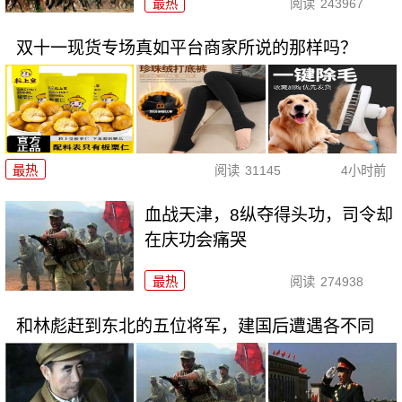
最热
阅读
243967
双十一现货专场真如平台商家所说的那样吗？
最热
阅读
31145
4小时前
血战天津，8纵夺得头功，司令却
在庆功会痛哭
最热
阅读
274938
和林彪赶到东北的五位将军，建国后遭遇各不同