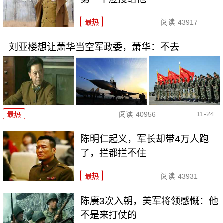
最热
阅读
43917
刘亚楼想让萧华当空军政委，萧华：不去
11-24
最热
阅读
40956
陈明仁起义，军长却带4万人跑
了，拦都拦不住
最热
阅读
43931
陈赓3次入朝，美军将领感慨：他
不是来打仗的