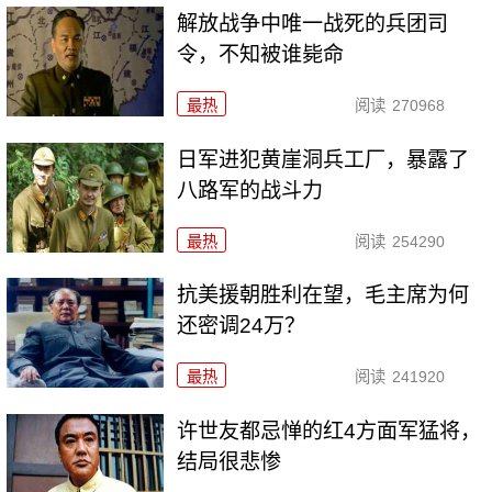
解放战争中唯一战死的兵团司
令，不知被谁毙命
最热
阅读
270968
日军进犯黄崖洞兵工厂，暴露了
八路军的战斗力
最热
阅读
254290
抗美援朝胜利在望，毛主席为何
还密调24万？
最热
阅读
241920
许世友都忌惮的红4方面军猛将，
结局很悲惨