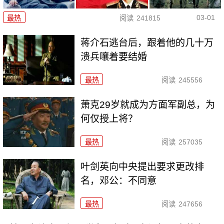
03-01
最热
阅读
241815
蒋介石逃台后，跟着他的几十万
溃兵嚷着要结婚
最热
阅读
245556
萧克29岁就成为方面军副总，为
何仅授上将？
最热
阅读
257035
叶剑英向中央提出要求更改排
名，邓公：不同意
最热
阅读
247656