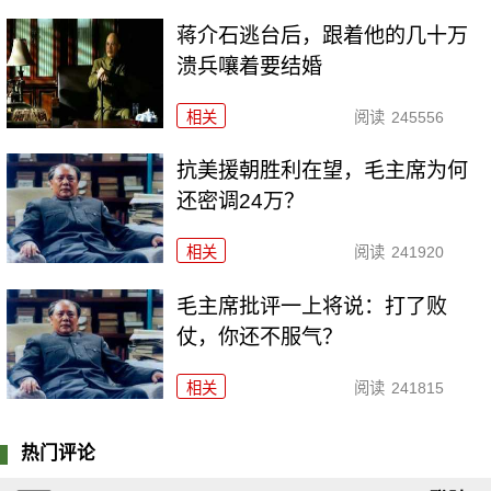
蒋介石逃台后，跟着他的几十万
溃兵嚷着要结婚
相关
阅读
245556
抗美援朝胜利在望，毛主席为何
还密调24万？
相关
阅读
241920
毛主席批评一上将说：打了败
仗，你还不服气？
相关
阅读
241815
热门评论