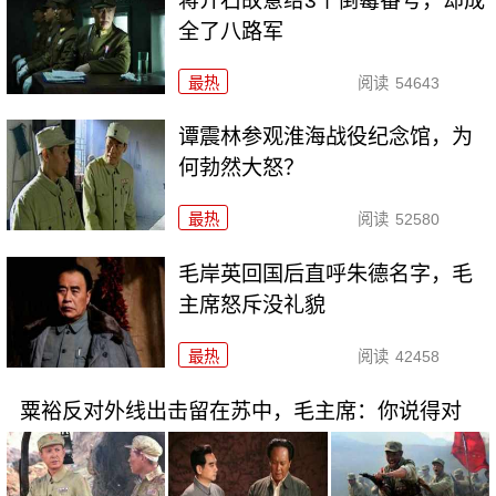
蒋介石故意给3个倒霉番号，却成
全了八路军
最热
阅读
54643
谭震林参观淮海战役纪念馆，为
何勃然大怒？
最热
阅读
52580
毛岸英回国后直呼朱德名字，毛
主席怒斥没礼貌
最热
阅读
42458
粟裕反对外线出击留在苏中，毛主席：你说得对