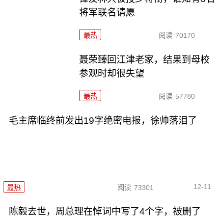
将军联名请愿
最热
阅读
70170
聂荣臻回江津老家，结果到母校
参观时却很失望
最热
阅读
57780
毛主席临终前发出19字绝密电报，徐帅落泪了
12-11
最热
阅读
73301
陈毅去世，周总理在悼词中写了4个字，被删了