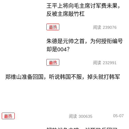
王平上将向毛主席讨军费未果，
反被主席敲竹杠
最热
阅读
239076
朱德是元帅之首，为何授衔编号
却是004？
最热
阅读
232991
郑维山准备回国，听说韩国不服，掉头就打韩军
05-07
最热
阅读
300635