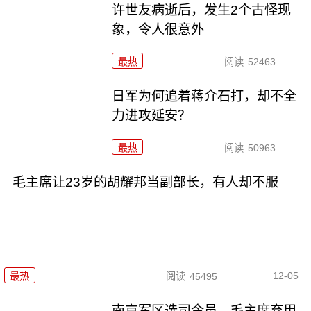
许世友病逝后，发生2个古怪现
象，令人很意外
最热
阅读
52463
日军为何追着蒋介石打，却不全
力进攻延安？
最热
阅读
50963
毛主席让23岁的胡耀邦当副部长，有人却不服
12-05
最热
阅读
45495
南京军区选司令员，毛主席弃用