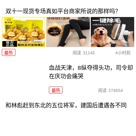
双十一现货专场真如平台商家所说的那样吗？
最热
阅读
31145
4小时前
血战天津，8纵夺得头功，司令却
在庆功会痛哭
最热
阅读
274654
和林彪赶到东北的五位将军，建国后遭遇各不同