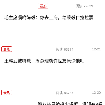
最热
阅读
72629
毛主席嘱咐陈毅：你去上海，给荣毅仁拉拉票
12-21
最热
阅读
63374
王耀武被特赦，周总理劝许世友原谅他吧
12-20
最热
阅读
85787
谭友林只被授少将衔，谁知有8名