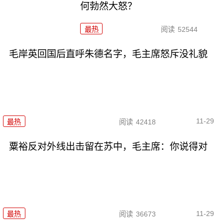
何勃然大怒？
最热
阅读
52544
毛岸英回国后直呼朱德名字，毛主席怒斥没礼貌
11-29
最热
阅读
42418
粟裕反对外线出击留在苏中，毛主席：你说得对
11-29
最热
阅读
36673