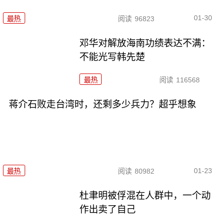
01-30
最热
阅读
96823
邓华对解放海南功绩表达不满：
不能光写韩先楚
最热
阅读
116568
蒋介石败走台湾时，还剩多少兵力？超乎想象
01-23
最热
阅读
80982
杜聿明被俘混在人群中，一个动
作出卖了自己