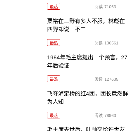
最热
阅读
71063
粟裕在三野有多人不服，林彪在
四野却说一不二
最热
阅读
130561
1964年毛主席提出一个预言，27
年后验证
最热
阅读
127635
飞夺泸定桥的红4团，团长竟然鲜
为人知
最热
阅读
78963
毛主席去世后，叶帅交给许世友