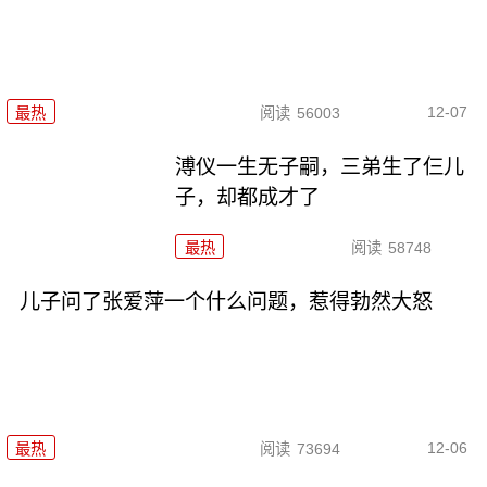
12-07
最热
阅读
56003
溥仪一生无子嗣，三弟生了仨儿
子，却都成才了
最热
阅读
58748
儿子问了张爱萍一个什么问题，惹得勃然大怒
12-06
最热
阅读
73694