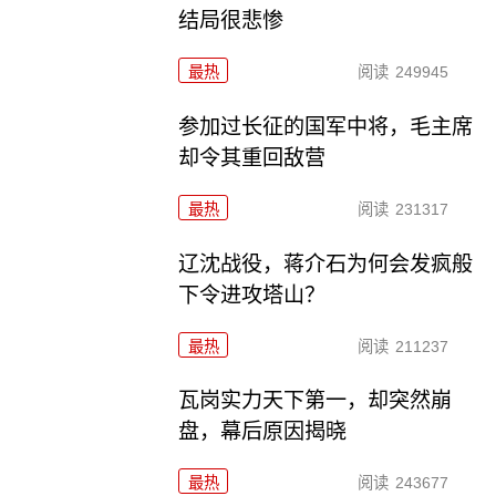
结局很悲惨
最热
阅读
249945
参加过长征的国军中将，毛主席
却令其重回敌营
最热
阅读
231317
辽沈战役，蒋介石为何会发疯般
下令进攻塔山？
最热
阅读
211237
瓦岗实力天下第一，却突然崩
盘，幕后原因揭晓
最热
阅读
243677