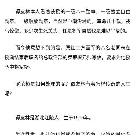
谭友林本人看着获授的一级八一勋章、一级独立自由
勋章、一级解放勋章，自然是心潮澎湃的。革命几十载，戎
马倥偬，多少次生死关头，任是将军自然也是难以平复的。
而令他意想不到的是，原红二方面军的八名老同志在
授勋结束后联名给总政治部的罗荣桓元帅写信，要求为他授
予中将军衔。
罗荣桓是如何处理的呢？谭友林有着怎样传奇的人生
呢？
谭友林是湖北江陵人，生于1916年。
生逢乱世，也让他13岁就参加了革命，14岁的时他参