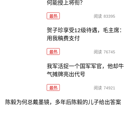
何能授上将衔？
最热
阅读
83395
贺子珍享受12级待遇，毛主席：
用我稿费支付
最热
阅读
76745
我军活捉一个国军军官，他却牛
气摊牌亮出代号
最热
阅读
74921
陈毅为何总戴墨镜，多年后陈毅的儿子给出答案