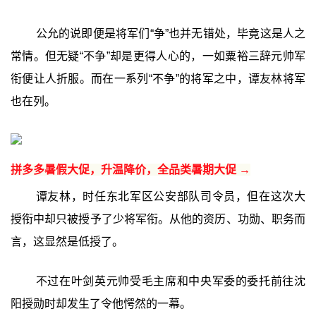
公允的说即便是将军们“争”也并无错处，毕竟这是人之
常情。但无疑“不争”却是更得人心的，一如粟裕三辞元帅军
衔便让人折服。而在一系列“不争”的将军之中，谭友林将军
也在列。
拼多多暑假大促，升温降价，全品类暑期大促 →
谭友林，时任东北军区公安部队司令员，但在这次大
授衔中却只被授予了少将军衔。从他的资历、功勋、职务而
言，这显然是低授了。
不过在叶剑英元帅受毛主席和中央军委的委托前往沈
阳授勋时却发生了令他愕然的一幕。