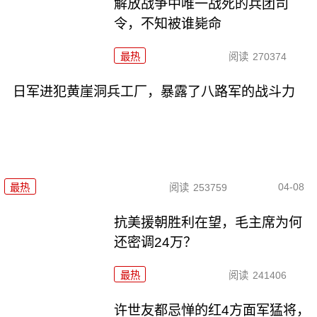
解放战争中唯一战死的兵团司
令，不知被谁毙命
最热
阅读
270374
日军进犯黄崖洞兵工厂，暴露了八路军的战斗力
04-08
最热
阅读
253759
抗美援朝胜利在望，毛主席为何
还密调24万？
最热
阅读
241406
许世友都忌惮的红4方面军猛将，