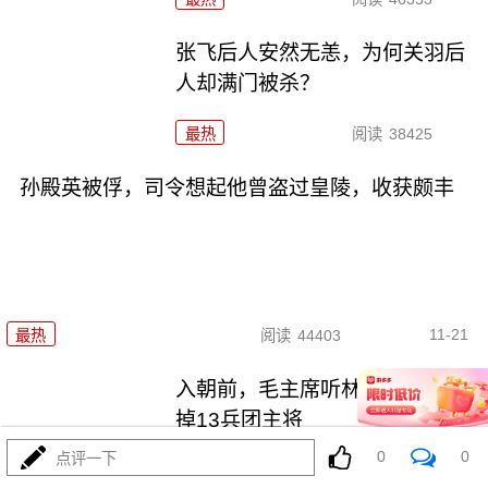
张飞后人安然无恙，为何关羽后
人却满门被杀？
最热
阅读
38425
孙殿英被俘，司令想起他曾盗过皇陵，收获颇丰
11-21
最热
阅读
44403
入朝前，毛主席听林帅建议：换
掉13兵团主将
0
0
点评一下
最热
阅读
45655