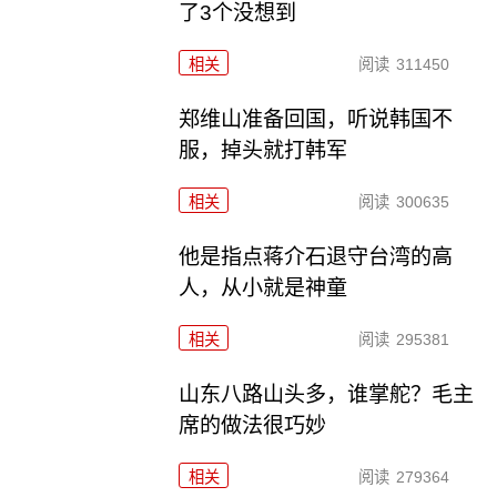
了3个没想到
相关
阅读
311450
郑维山准备回国，听说韩国不
服，掉头就打韩军
相关
阅读
300635
他是指点蒋介石退守台湾的高
人，从小就是神童
相关
阅读
295381
山东八路山头多，谁掌舵？毛主
席的做法很巧妙
相关
阅读
279364