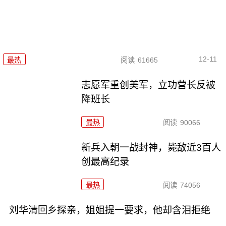
12-11
最热
阅读
61665
志愿军重创美军，立功营长反被
降班长
最热
阅读
90066
新兵入朝一战封神，毙敌近3百人
创最高纪录
最热
阅读
74056
刘华清回乡探亲，姐姐提一要求，他却含泪拒绝