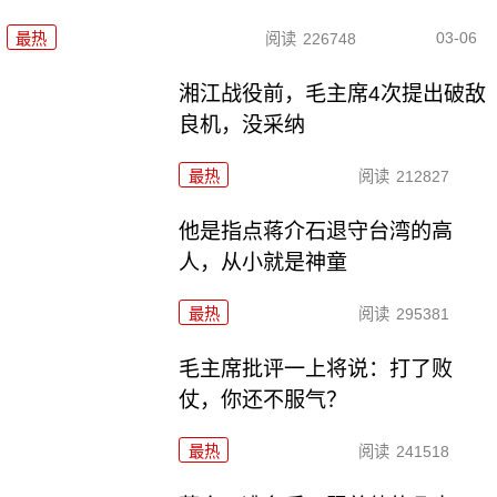
03-06
最热
阅读
226748
湘江战役前，毛主席4次提出破敌
良机，没采纳
最热
阅读
212827
他是指点蒋介石退守台湾的高
人，从小就是神童
最热
阅读
295381
毛主席批评一上将说：打了败
仗，你还不服气？
最热
阅读
241518