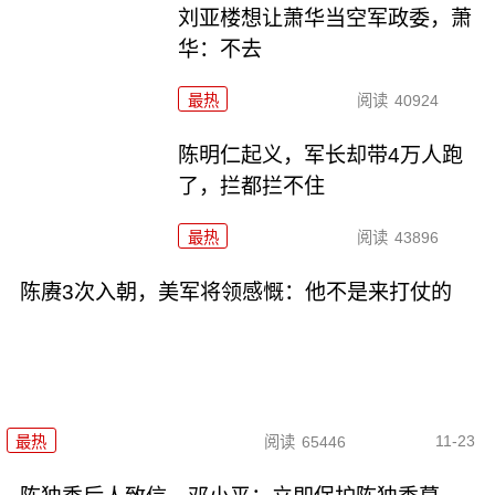
刘亚楼想让萧华当空军政委，萧
华：不去
最热
阅读
40924
陈明仁起义，军长却带4万人跑
了，拦都拦不住
最热
阅读
43896
陈赓3次入朝，美军将领感慨：他不是来打仗的
11-23
最热
阅读
65446