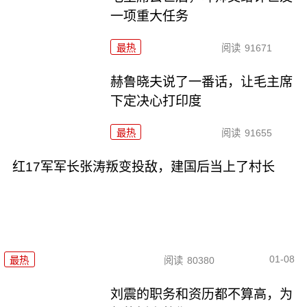
一项重大任务
最热
阅读
91671
赫鲁晓夫说了一番话，让毛主席
下定决心打印度
最热
阅读
91655
红17军军长张涛叛变投敌，建国后当上了村长
01-08
最热
阅读
80380
刘震的职务和资历都不算高，为