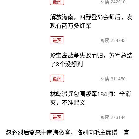
最热
阅读
242010
解放海南，四野登岛会师后，发
现有两万多红军
最热
阅读
284743
珍宝岛战争失败而归，苏军总结
了3个没想到
最热
阅读
311450
林彪派兵包围叛军184师：全消
灭，不准起义
最热
阅读
273144
忽必烈后裔来中南海做客，临别向毛主席赠一言