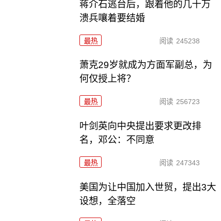
蒋介石逃台后，跟着他的几十万
溃兵嚷着要结婚
最热
阅读
245238
萧克29岁就成为方面军副总，为
何仅授上将？
最热
阅读
256723
叶剑英向中央提出要求更改排
名，邓公：不同意
最热
阅读
247343
美国为让中国加入世贸，提出3大
设想，全落空