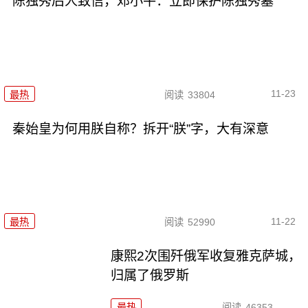
陈独秀后人致信，邓小平：立即保护陈独秀墓
11-23
最热
阅读
33804
秦始皇为何用朕自称？拆开“朕”字，大有深意
11-22
最热
阅读
52990
康熙2次围歼俄军收复雅克萨城，
归属了俄罗斯
最热
阅读
46353