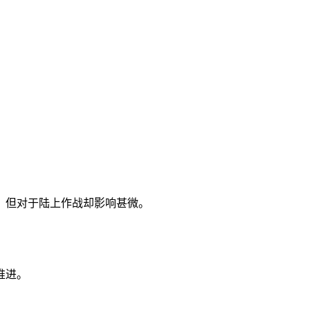
，但对于陆上作战却影响甚微。
推进。