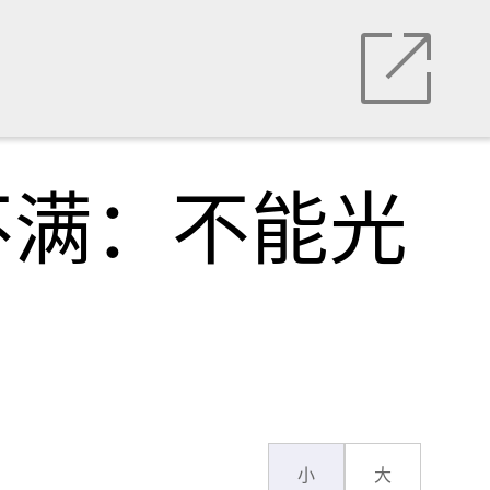
不满：不能光
小
大