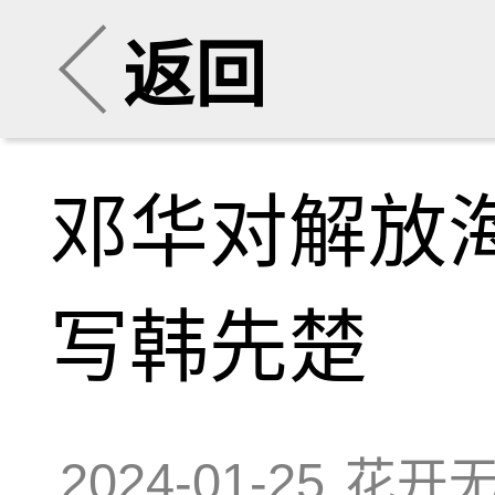
返回
邓华对解放
写韩先楚
2024-01-25
花开