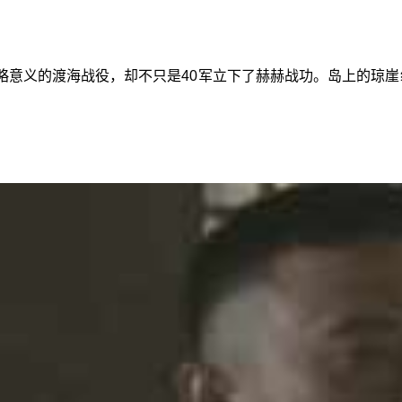
意义的渡海战役，却不只是40军立下了赫赫战功。岛上的琼崖