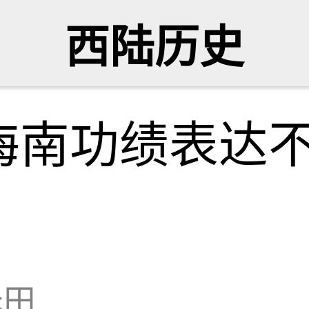
西陆历史
海南功绩表达
无田