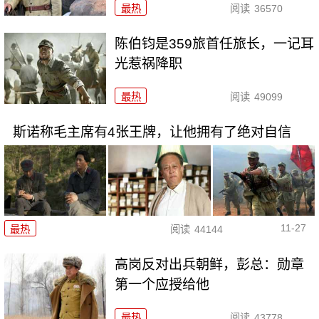
最热
阅读
36570
陈伯钧是359旅首任旅长，一记耳
光惹祸降职
最热
阅读
49099
斯诺称毛主席有4张王牌，让他拥有了绝对自信
11-27
最热
阅读
44144
高岗反对出兵朝鲜，彭总：勋章
第一个应授给他
最热
阅读
43778