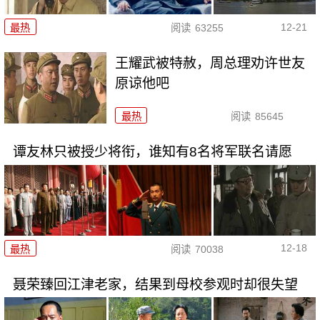
12-21
最热
阅读
63255
王耀武被特赦，周总理劝许世友
原谅他吧
最热
阅读
85645
谭友林只被授少将衔，谁知有8名将军联名请愿
12-18
最热
阅读
70038
聂荣臻回江津老家，结果到母校参观时却很失望