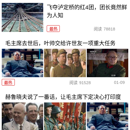
飞夺泸定桥的红4团，团长竟然鲜
为人知
最热
阅读
78818
毛主席去世后，叶帅交给许世友一项重大任务
01-09
最热
阅读
91528
赫鲁晓夫说了一番话，让毛主席下定决心打印度