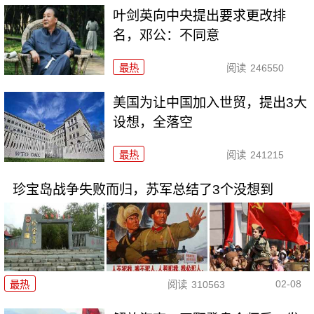
叶剑英向中央提出要求更改排
名，邓公：不同意
最热
阅读
246550
美国为让中国加入世贸，提出3大
设想，全落空
最热
阅读
241215
珍宝岛战争失败而归，苏军总结了3个没想到
02-08
最热
阅读
310563