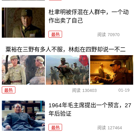
杜聿明被俘混在人群中，一个动
作出卖了自己
最热
阅读
70970
粟裕在三野有多人不服，林彪在四野却说一不二
01-19
最热
阅读
130403
1964年毛主席提出一个预言，27
年后验证
最热
阅读
127464