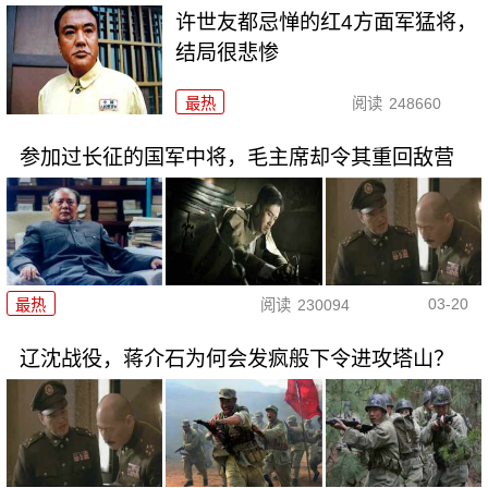
许世友都忌惮的红4方面军猛将，
结局很悲惨
最热
阅读
248660
参加过长征的国军中将，毛主席却令其重回敌营
03-20
最热
阅读
230094
辽沈战役，蒋介石为何会发疯般下令进攻塔山？