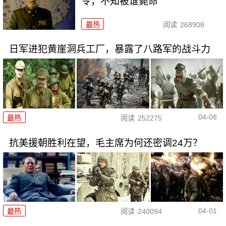
令，不知被谁毙命
最热
阅读
268908
日军进犯黄崖洞兵工厂，暴露了八路军的战斗力
04-08
最热
阅读
252275
抗美援朝胜利在望，毛主席为何还密调24万？
04-01
最热
阅读
240094