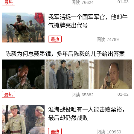
01-03
最热
阅读
76624
我军活捉一个国军军官，他却牛
气摊牌亮出代号
最热
阅读
74789
陈毅为何总戴墨镜，多年后陈毅的儿子给出答案
01-02
最热
阅读
65382
淮海战役唯有一人能击败粟裕，
最后却仍然战败
最热
阅读
109950