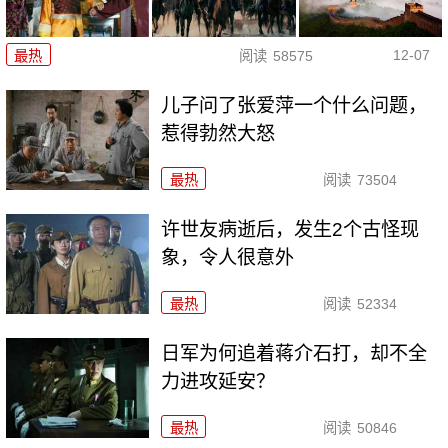
12-07
最热
阅读
58575
儿子问了张爱萍一个什么问题，
惹得勃然大怒
最热
阅读
73504
许世友病逝后，发生2个古怪现
象，令人很意外
最热
阅读
52334
日军为何追着蒋介石打，却不全
力进攻延安？
最热
阅读
50846