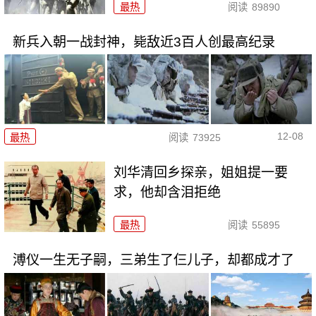
最热
阅读
89890
新兵入朝一战封神，毙敌近3百人创最高纪录
12-08
最热
阅读
73925
刘华清回乡探亲，姐姐提一要
求，他却含泪拒绝
最热
阅读
55895
溥仪一生无子嗣，三弟生了仨儿子，却都成才了