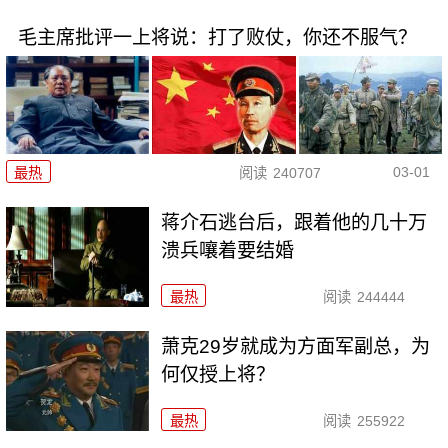
毛主席批评一上将说：打了败仗，你还不服气？
03-01
最热
阅读
240707
蒋介石逃台后，跟着他的几十万
溃兵嚷着要结婚
最热
阅读
244444
萧克29岁就成为方面军副总，为
何仅授上将？
最热
阅读
255922