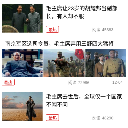
毛主席让23岁的胡耀邦当副部
长，有人却不服
最热
阅读
45383
南京军区选司令员，毛主席弃用三野四大猛将
12-04
最热
阅读
72986
毛主席去世后，全球仅一个国家
不闻不问
最热
阅读
48290