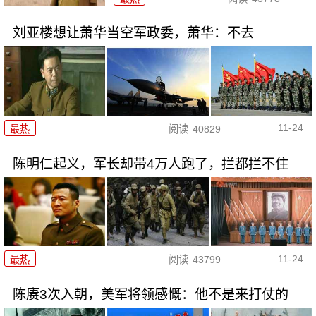
刘亚楼想让萧华当空军政委，萧华：不去
11-24
最热
阅读
40829
陈明仁起义，军长却带4万人跑了，拦都拦不住
11-24
最热
阅读
43799
陈赓3次入朝，美军将领感慨：他不是来打仗的