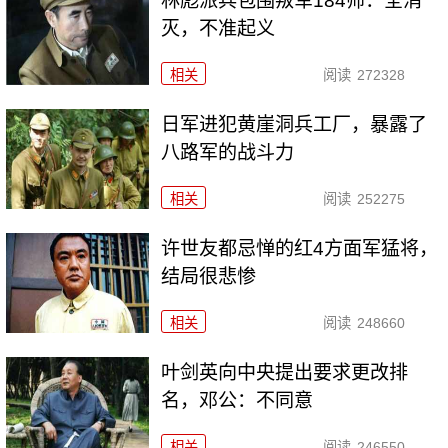
林彪派兵包围叛军184师：全消
灭，不准起义
相关
阅读
272328
日军进犯黄崖洞兵工厂，暴露了
八路军的战斗力
相关
阅读
252275
许世友都忌惮的红4方面军猛将，
结局很悲惨
相关
阅读
248660
叶剑英向中央提出要求更改排
名，邓公：不同意
相关
阅读
246550