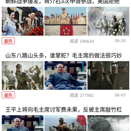
朝鲜战争爆发，蒋介石3次申请参战，美国拒绝
06-24
最热
阅读
196644
山东八路山头多，谁掌舵？毛主席的做法很巧妙
06-07
最热
阅读
277881
王平上将向毛主席讨军费未果，反被主席敲竹杠