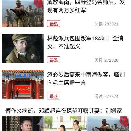
解放海南，四野登岛会师后，发
现有两万多红军
最热
阅读
283921
林彪派兵包围叛军184师：全消
灭，不准起义
最热
阅读
272328
忽必烈后裔来中南海做客，临别
向毛主席赠一言
最热
阅读
277574
傅作义病逝，邓颖超连夜探望叮嘱其妻：别搬家