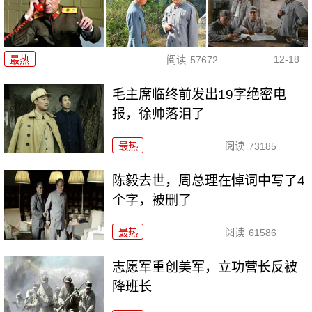
12-18
最热
阅读
57672
毛主席临终前发出19字绝密电
报，徐帅落泪了
最热
阅读
73185
陈毅去世，周总理在悼词中写了4
个字，被删了
最热
阅读
61586
志愿军重创美军，立功营长反被
降班长