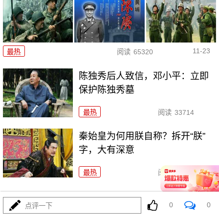
11-23
最热
阅读
65320
陈独秀后人致信，邓小平：立即
保护陈独秀墓
最热
阅读
33714
秦始皇为何用朕自称？拆开“朕”
字，大有深意
最热
阅读
52867
康熙2次围歼俄军收复雅克萨城，归属了俄罗斯
0
0
点评一下