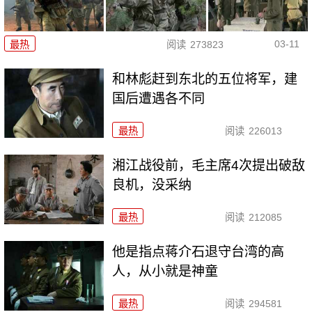
03-11
最热
阅读
273823
和林彪赶到东北的五位将军，建
国后遭遇各不同
最热
阅读
226013
湘江战役前，毛主席4次提出破敌
良机，没采纳
最热
阅读
212085
他是指点蒋介石退守台湾的高
人，从小就是神童
最热
阅读
294581