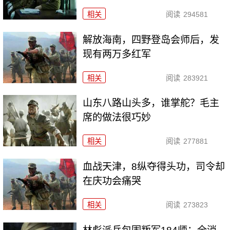
相关
阅读
294581
解放海南，四野登岛会师后，发
现有两万多红军
相关
阅读
283921
山东八路山头多，谁掌舵？毛主
席的做法很巧妙
相关
阅读
277881
血战天津，8纵夺得头功，司令却
在庆功会痛哭
相关
阅读
273823