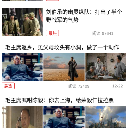
刘伯承的幽灵纵队：打出了半个
野战军的气势
最热
阅读
97641
毛主席返乡，见父母坟头有小洞，做了一个动作
12-22
最热
阅读
72409
毛主席嘱咐陈毅：你去上海，给荣毅仁拉拉票