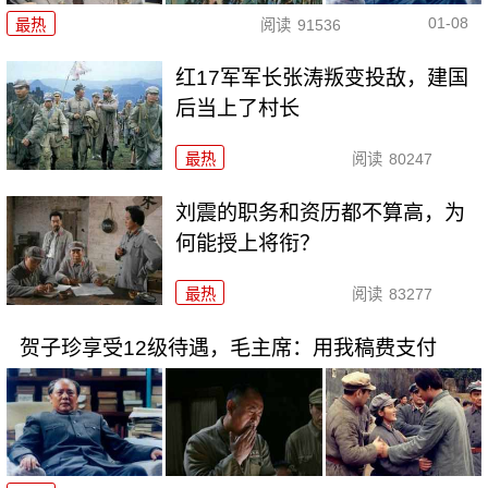
01-08
最热
阅读
91536
红17军军长张涛叛变投敌，建国
后当上了村长
最热
阅读
80247
刘震的职务和资历都不算高，为
何能授上将衔？
最热
阅读
83277
贺子珍享受12级待遇，毛主席：用我稿费支付