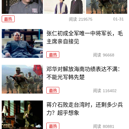
01-31
最热
阅读
219575
张仁初成全军唯一中将军长，毛
主席亲自接见
最热
阅读
96668
邓华对解放海南功绩表达不满：
不能光写韩先楚
最热
阅读
116402
蒋介石败走台湾时，还剩多少兵
力？超乎想象
最热
阅读
80881