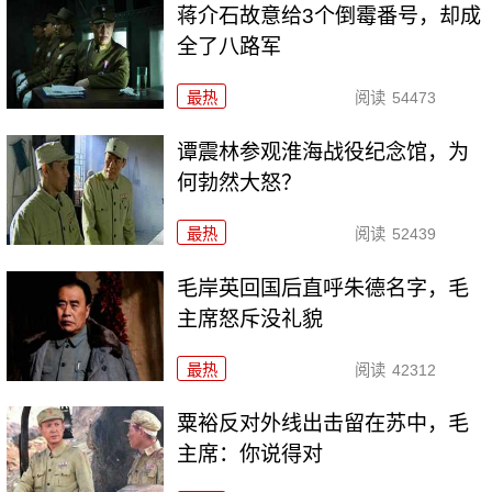
蒋介石故意给3个倒霉番号，却成
全了八路军
最热
阅读
54473
谭震林参观淮海战役纪念馆，为
何勃然大怒？
最热
阅读
52439
毛岸英回国后直呼朱德名字，毛
主席怒斥没礼貌
最热
阅读
42312
粟裕反对外线出击留在苏中，毛
主席：你说得对