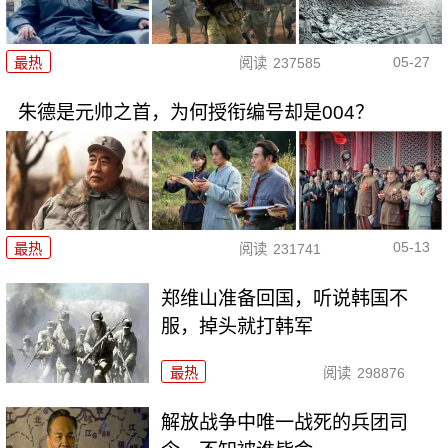
05-27
最热
阅读
237585
朱德是元帅之首，为何授衔编号却是004？
05-13
最热
阅读
231741
郑维山准备回国，听说韩国不
服，掉头就打韩军
最热
阅读
298876
解放战争中唯一战死的兵团司