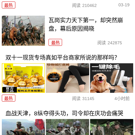
03-19
最热
阅读
210462
瓦岗实力天下第一，却突然崩
盘，幕后原因揭晓
最热
阅读
242875
双十一现货专场真如平台商家所说的那样吗？
最热
阅读
31145
4小时前
血战天津，8纵夺得头功，司令却在庆功会痛哭