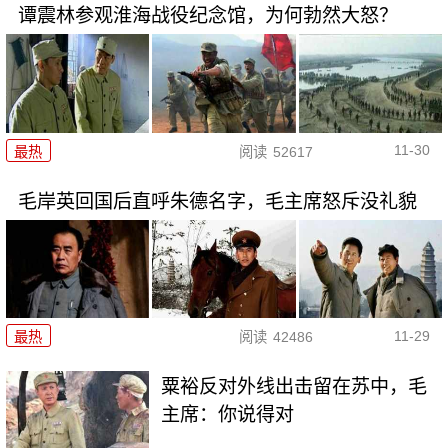
谭震林参观淮海战役纪念馆，为何勃然大怒？
11-30
最热
阅读
52617
毛岸英回国后直呼朱德名字，毛主席怒斥没礼貌
11-29
最热
阅读
42486
粟裕反对外线出击留在苏中，毛
主席：你说得对