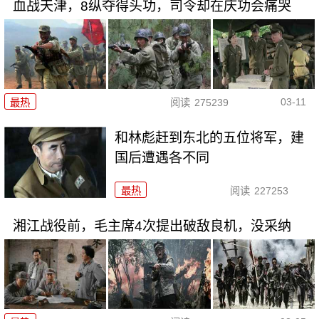
血战天津，8纵夺得头功，司令却在庆功会痛哭
03-11
最热
阅读
275239
和林彪赶到东北的五位将军，建
国后遭遇各不同
最热
阅读
227253
湘江战役前，毛主席4次提出破敌良机，没采纳