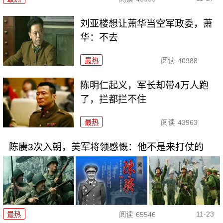
刘亚楼想让萧华当空军政委，萧
华：不去
最热
阅读
40988
陈明仁起义，军长却带4万人跑
了，拦都拦不住
最热
阅读
43963
陈赓3次入朝，美军将领感慨：他不是来打仗的
11-23
最热
阅读
65546