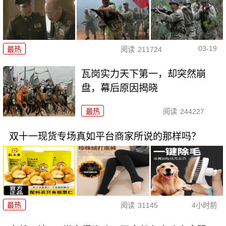
03-19
最热
阅读
211724
瓦岗实力天下第一，却突然崩
盘，幕后原因揭晓
最热
阅读
244227
双十一现货专场真如平台商家所说的那样吗？
最热
阅读
31145
4小时前