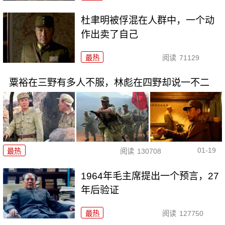
杜聿明被俘混在人群中，一个动
作出卖了自己
最热
阅读
71129
粟裕在三野有多人不服，林彪在四野却说一不二
01-19
最热
阅读
130708
1964年毛主席提出一个预言，27
年后验证
最热
阅读
127750