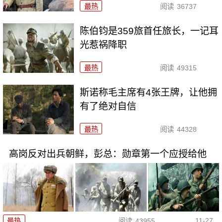
最热
阅读
36737
陈伯钧是359旅首任旅长，一记耳
光惹祸降职
最热
阅读
49315
斯诺称毛主席有4张王牌，让他拥
有了绝对自信
最热
阅读
44328
高岗反对出兵朝鲜，彭总：勋章第一个应授给他
11-27
最热
阅读
43955