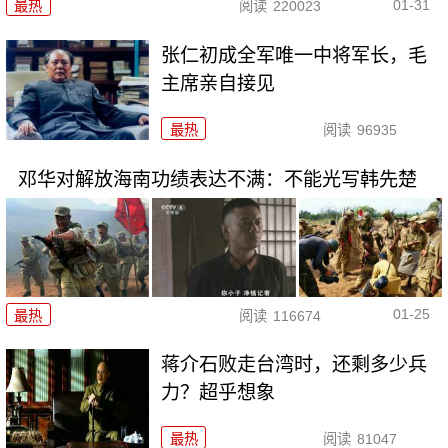
01-31
最热
阅读
220023
张仁初成全军唯一中将军长，毛
主席亲自接见
最热
阅读
96935
邓华对解放海南功绩表达不满：不能光写韩先楚
01-25
最热
阅读
116674
蒋介石败走台湾时，还剩多少兵
力？超乎想象
最热
阅读
81047