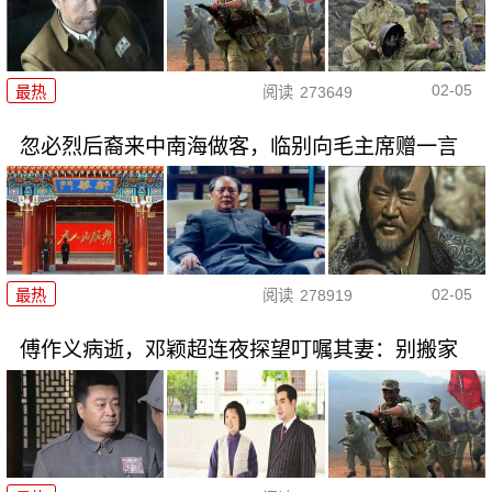
02-05
最热
阅读
273649
忽必烈后裔来中南海做客，临别向毛主席赠一言
02-05
最热
阅读
278919
傅作义病逝，邓颖超连夜探望叮嘱其妻：别搬家