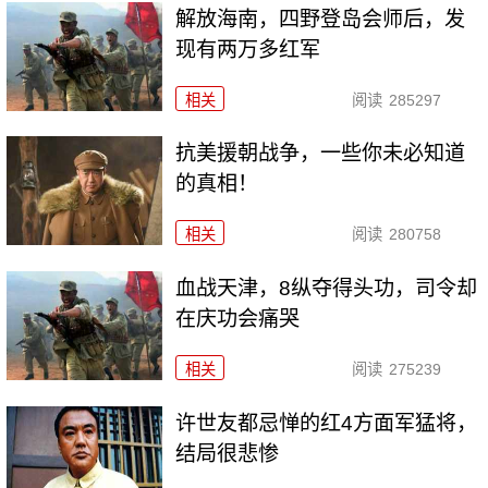
解放海南，四野登岛会师后，发
现有两万多红军
相关
阅读
285297
抗美援朝战争，一些你未必知道
的真相！
相关
阅读
280758
血战天津，8纵夺得头功，司令却
在庆功会痛哭
相关
阅读
275239
许世友都忌惮的红4方面军猛将，
结局很悲惨