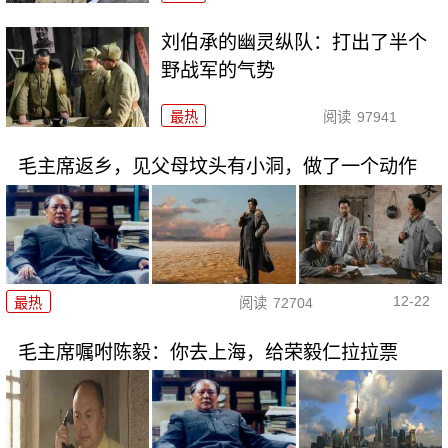
刘伯承的幽灵纵队：打出了半个
野战军的气势
最热
阅读
97941
毛主席返乡，见父母坟头有小洞，做了一个动作
12-22
最热
阅读
72704
毛主席嘱咐陈毅：你去上海，给荣毅仁拉拉票