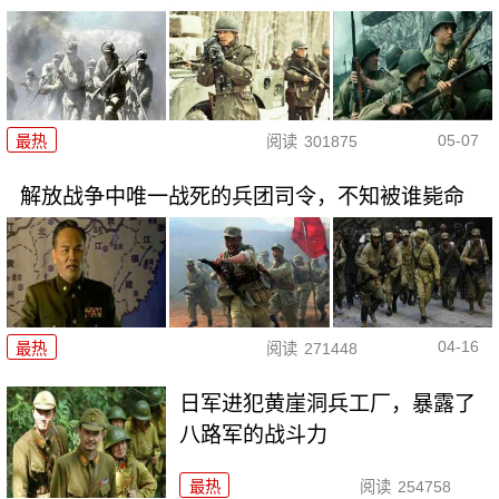
05-07
最热
阅读
301875
解放战争中唯一战死的兵团司令，不知被谁毙命
04-16
最热
阅读
271448
日军进犯黄崖洞兵工厂，暴露了
八路军的战斗力
最热
阅读
254758