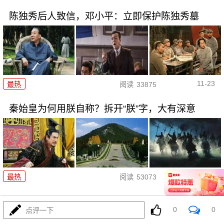
陈独秀后人致信，邓小平：立即保护陈独秀墓
11-23
最热
阅读
33875
秦始皇为何用朕自称？拆开“朕”字，大有深意
11-22
最热
阅读
53073
康熙2次围歼俄军收复雅克萨城，归属了俄罗斯
0
0
点评一下