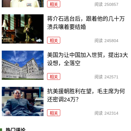
相关
阅读
250857
蒋介石逃台后，跟着他的几十万
溃兵嚷着要结婚
相关
阅读
245804
美国为让中国加入世贸，提出3大
设想，全落空
相关
阅读
242571
抗美援朝胜利在望，毛主席为何
还密调24万？
相关
阅读
242314
热门评论