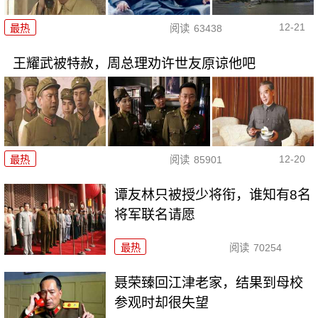
12-21
最热
阅读
63438
王耀武被特赦，周总理劝许世友原谅他吧
12-20
最热
阅读
85901
谭友林只被授少将衔，谁知有8名
将军联名请愿
最热
阅读
70254
聂荣臻回江津老家，结果到母校
参观时却很失望