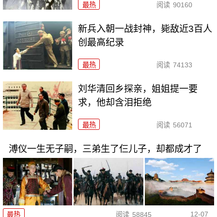
最热
阅读
90160
新兵入朝一战封神，毙敌近3百人
创最高纪录
最热
阅读
74133
刘华清回乡探亲，姐姐提一要
求，他却含泪拒绝
最热
阅读
56071
溥仪一生无子嗣，三弟生了仨儿子，却都成才了
12-07
最热
阅读
58845