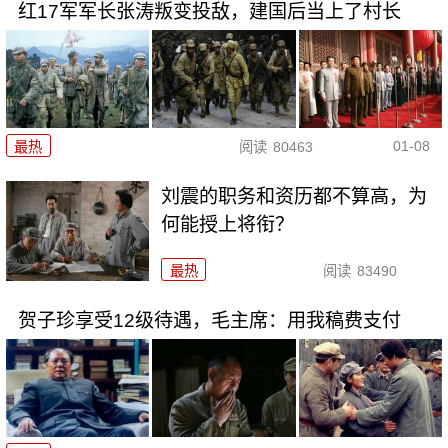
红17军军长张涛叛变投敌，建国后当上了村长
01-08
最热
阅读
80463
刘震的职务和资历都不算高，为
何能授上将衔？
最热
阅读
83490
贺子珍享受12级待遇，毛主席：用我稿费支付