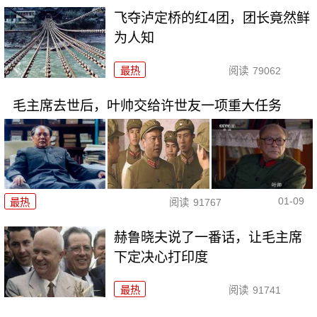
飞夺泸定桥的红4团，团长竟然鲜
为人知
最热
阅读
79062
毛主席去世后，叶帅交给许世友一项重大任务
01-09
最热
阅读
91767
赫鲁晓夫说了一番话，让毛主席
下定决心打印度
最热
阅读
91741