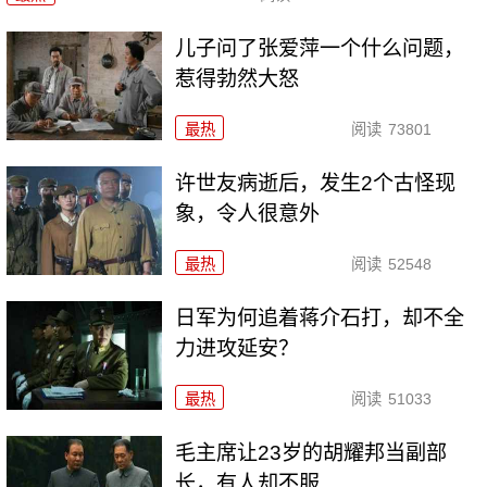
儿子问了张爱萍一个什么问题，
惹得勃然大怒
最热
阅读
73801
许世友病逝后，发生2个古怪现
象，令人很意外
最热
阅读
52548
日军为何追着蒋介石打，却不全
力进攻延安？
最热
阅读
51033
毛主席让23岁的胡耀邦当副部
长，有人却不服