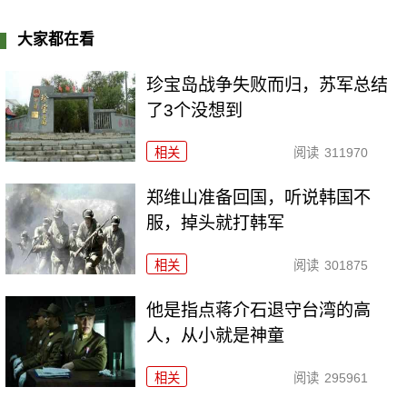
大家都在看
珍宝岛战争失败而归，苏军总结
了3个没想到
相关
阅读
311970
郑维山准备回国，听说韩国不
服，掉头就打韩军
相关
阅读
301875
他是指点蒋介石退守台湾的高
人，从小就是神童
相关
阅读
295961