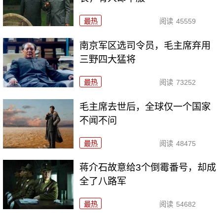
最热
阅读
45559
南京军区选司令员，毛主席弃用
三野四大猛将
最热
阅读
73252
毛主席去世后，全球仅一个国家
不闻不问
最热
阅读
48475
蒋介石故意给3个倒霉番号，却成
全了八路军
最热
阅读
54682