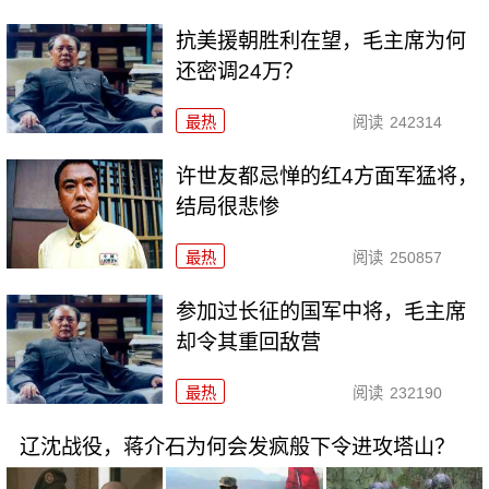
抗美援朝胜利在望，毛主席为何
还密调24万？
最热
阅读
242314
许世友都忌惮的红4方面军猛将，
结局很悲惨
最热
阅读
250857
参加过长征的国军中将，毛主席
却令其重回敌营
最热
阅读
232190
辽沈战役，蒋介石为何会发疯般下令进攻塔山？