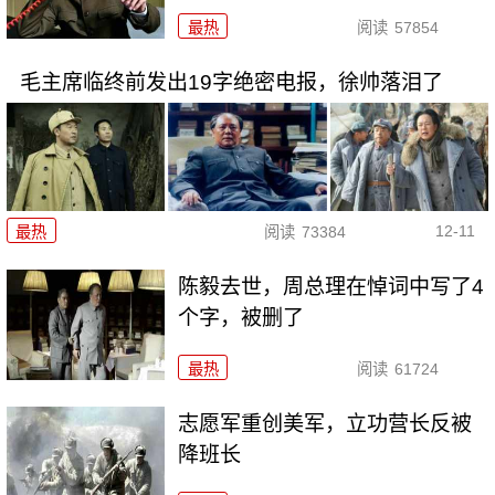
最热
阅读
57854
毛主席临终前发出19字绝密电报，徐帅落泪了
12-11
最热
阅读
73384
陈毅去世，周总理在悼词中写了4
个字，被删了
最热
阅读
61724
志愿军重创美军，立功营长反被
降班长