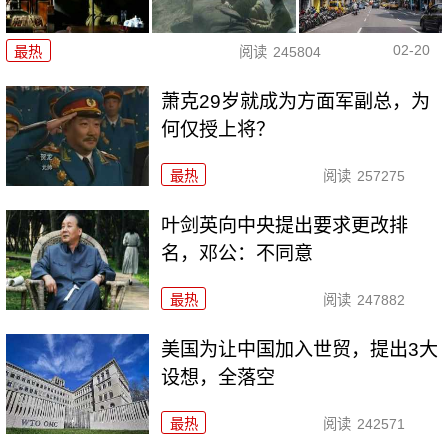
02-20
最热
阅读
245804
萧克29岁就成为方面军副总，为
何仅授上将？
最热
阅读
257275
叶剑英向中央提出要求更改排
名，邓公：不同意
最热
阅读
247882
美国为让中国加入世贸，提出3大
设想，全落空
最热
阅读
242571