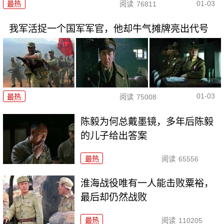
01-03
最热
阅读
76811
我军活捉一个国军军官，他却牛气摊牌亮出代号
01-03
最热
阅读
75008
陈毅为何总戴墨镜，多年后陈毅
的儿子给出答案
最热
阅读
65556
淮海战役唯有一人能击败粟裕，
最后却仍然战败
最热
阅读
110205