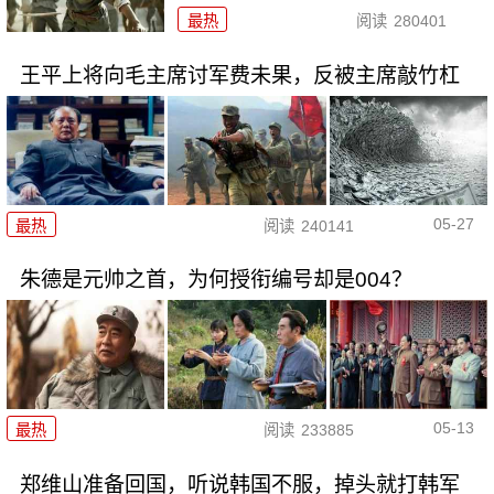
最热
阅读
280401
王平上将向毛主席讨军费未果，反被主席敲竹杠
05-27
最热
阅读
240141
朱德是元帅之首，为何授衔编号却是004？
05-13
最热
阅读
233885
郑维山准备回国，听说韩国不服，掉头就打韩军