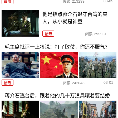
03-05
最热
阅读
213299
他是指点蒋介石退守台湾的高
人，从小就是神童
最热
阅读
295961
毛主席批评一上将说：打了败仗，你还不服气？
03-01
最热
阅读
242048
蒋介石逃台后，跟着他的几十万溃兵嚷着要结婚