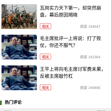
瓦岗实力天下第一，却突然崩
盘，幕后原因揭晓
相关
阅读
244547
毛主席批评一上将说：打了败
仗，你还不服气？
相关
阅读
242364
王平上将向毛主席讨军费未果，
反被主席敲竹杠
相关
阅读
240806
热门评论