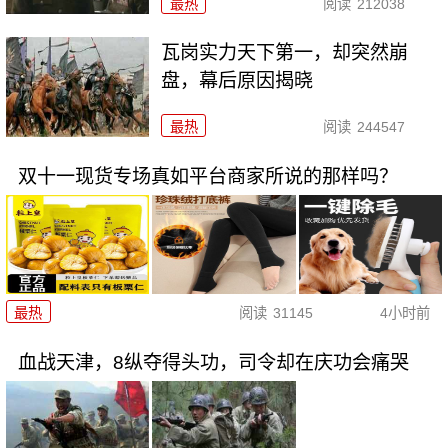
最热
阅读
212038
瓦岗实力天下第一，却突然崩
盘，幕后原因揭晓
最热
阅读
244547
双十一现货专场真如平台商家所说的那样吗？
最热
阅读
31145
4小时前
血战天津，8纵夺得头功，司令却在庆功会痛哭