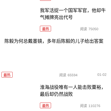
我军活捉一个国军军官，他却牛
气摊牌亮出代号
最热
阅读
75050
陈毅为何总戴墨镜，多年后陈毅的儿子给出答案
01-02
最热
阅读
65594
淮海战役唯有一人能击败粟裕，
最后却仍然战败
最热
阅读
110276