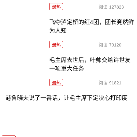
最热
阅读
127823
飞夺泸定桥的红4团，团长竟然鲜
为人知
最热
阅读
79120
毛主席去世后，叶帅交给许世友
一项重大任务
最热
阅读
91821
赫鲁晓夫说了一番话，让毛主席下定决心打印度