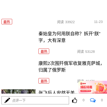
11-23
最热
阅读
33922
秦始皇为何用朕自称？拆开“朕”
字，大有深意
最热
阅读
53128
康熙2次围歼俄军收复雅克萨城，
归属了俄罗斯
最热
阅读
46476
张飞后人安然无恙，为何关羽后
人却满门被杀？
0
0
点评一下