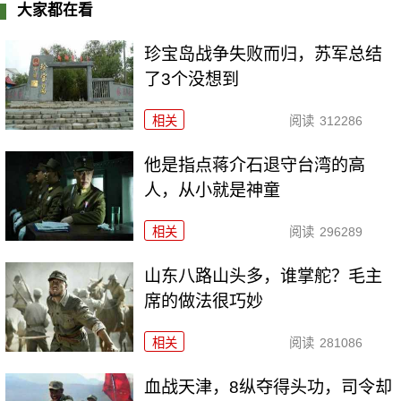
大家都在看
珍宝岛战争失败而归，苏军总结
了3个没想到
相关
阅读
312286
他是指点蒋介石退守台湾的高
人，从小就是神童
相关
阅读
296289
山东八路山头多，谁掌舵？毛主
席的做法很巧妙
相关
阅读
281086
血战天津，8纵夺得头功，司令却