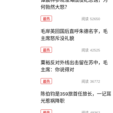
谭震林参观淮海战役纪念馆，为
何勃然大怒？
最热
阅读
52650
毛岸英回国后直呼朱德名字，毛
主席怒斥没礼貌
最热
阅读
42525
粟裕反对外线出击留在苏中，毛
主席：你说得对
最热
阅读
36772
陈伯钧是359旅首任旅长，一记耳
光惹祸降职
最热
阅读
49362