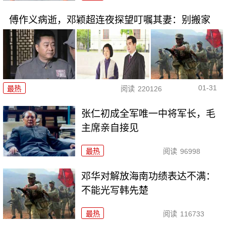
傅作义病逝，邓颖超连夜探望叮嘱其妻：别搬家
01-31
最热
阅读
220126
张仁初成全军唯一中将军长，毛
主席亲自接见
最热
阅读
96998
邓华对解放海南功绩表达不满：
不能光写韩先楚
最热
阅读
116733