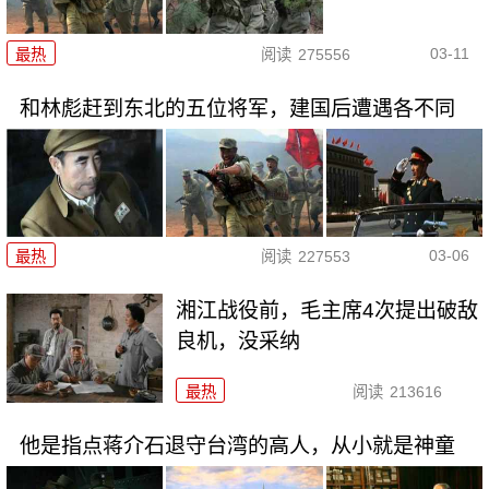
03-11
最热
阅读
275556
和林彪赶到东北的五位将军，建国后遭遇各不同
03-06
最热
阅读
227553
湘江战役前，毛主席4次提出破敌
良机，没采纳
最热
阅读
213616
他是指点蒋介石退守台湾的高人，从小就是神童