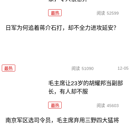
最热
阅读
52599
日军为何追着蒋介石打，却不全力进攻延安？
12-05
最热
阅读
51090
毛主席让23岁的胡耀邦当副部
长，有人却不服
最热
阅读
45603
南京军区选司令员，毛主席弃用三野四大猛将