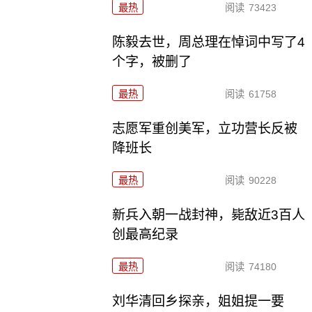
最热
阅读
73423
陈毅去世，周总理在悼词中写了4
个字，被删了
最热
阅读
61758
志愿军重创美军，立功营长反被
降班长
最热
阅读
90228
新兵入朝一战封神，毙敌近3百人
创最高纪录
最热
阅读
74180
刘华清回乡探亲，姐姐提一要