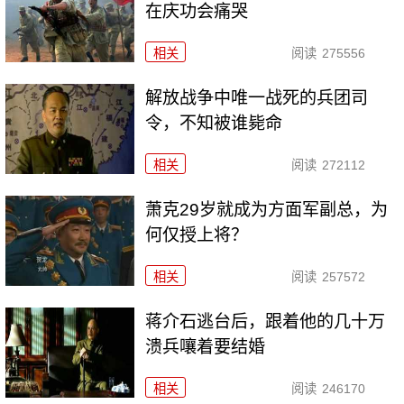
在庆功会痛哭
相关
阅读
275556
解放战争中唯一战死的兵团司
令，不知被谁毙命
相关
阅读
272112
萧克29岁就成为方面军副总，为
何仅授上将？
相关
阅读
257572
蒋介石逃台后，跟着他的几十万
溃兵嚷着要结婚
相关
阅读
246170