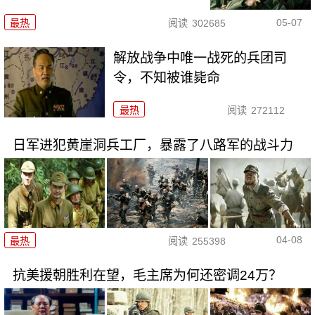
05-07
最热
阅读
302685
解放战争中唯一战死的兵团司
令，不知被谁毙命
最热
阅读
272112
日军进犯黄崖洞兵工厂，暴露了八路军的战斗力
04-08
最热
阅读
255398
抗美援朝胜利在望，毛主席为何还密调24万？