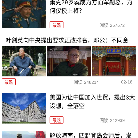
萧克29岁就成为方面军副总，为
何仅授上将？
最热
阅读
257572
叶剑英向中央提出要求更改排名，邓公：不同意
02-18
最热
阅读
248214
美国为让中国加入世贸，提出3大
设想，全落空
最热
阅读
242939
解放海南，四野登岛会师后，发