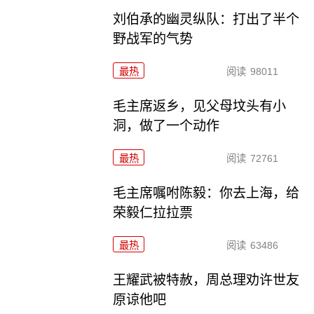
刘伯承的幽灵纵队：打出了半个
野战军的气势
最热
阅读
98011
毛主席返乡，见父母坟头有小
洞，做了一个动作
最热
阅读
72761
毛主席嘱咐陈毅：你去上海，给
荣毅仁拉拉票
最热
阅读
63486
王耀武被特赦，周总理劝许世友
原谅他吧