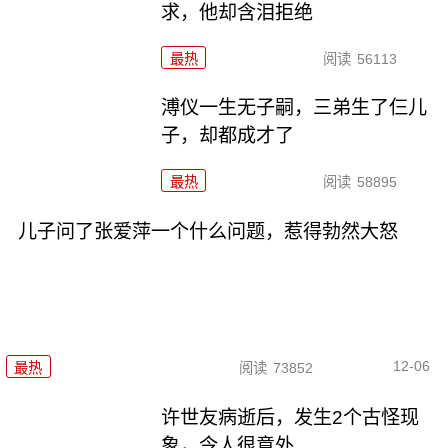
求，他却含泪拒绝
最热
阅读
56113
溥仪一生无子嗣，三弟生了仨儿
子，却都成才了
最热
阅读
58895
儿子问了张爱萍一个什么问题，惹得勃然大怒
12-06
最热
阅读
73852
许世友病逝后，发生2个古怪现
象，令人很意外