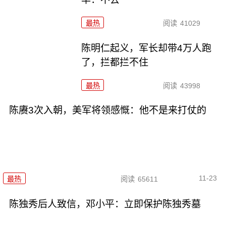
最热
阅读
41029
陈明仁起义，军长却带4万人跑
了，拦都拦不住
最热
阅读
43998
陈赓3次入朝，美军将领感慨：他不是来打仗的
11-23
最热
阅读
65611
陈独秀后人致信，邓小平：立即保护陈独秀墓