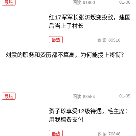
01-08
最热
阅读
91800
红17军军长张涛叛变投敌，建国
后当上了村长
最热
阅读
80516
刘震的职务和资历都不算高，为何能授上将衔？
01-05
最热
阅读
83554
贺子珍享受12级待遇，毛主席：
用我稿费支付
最热
阅读
76848