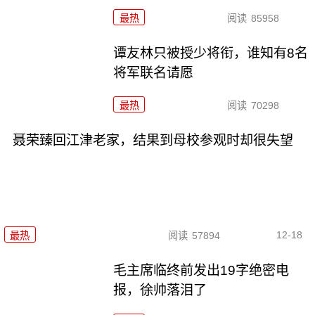
最热
阅读
85958
谭友林只被授少将衔，谁知有8名
将军联名请愿
最热
阅读
70298
聂荣臻回江津老家，结果到母校参观时却很失望
12-18
最热
阅读
57894
毛主席临终前发出19字绝密电
报，徐帅落泪了