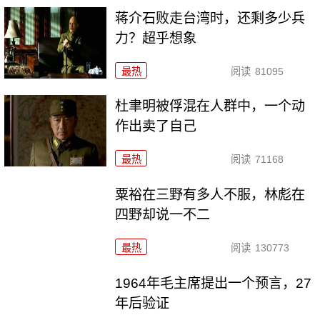
蒋介石败走台湾时，还剩多少兵
力？超乎想象
最热
阅读
81095
杜聿明被俘混在人群中，一个动
作出卖了自己
最热
阅读
71168
粟裕在三野有多人不服，林彪在
四野却说一不二
最热
阅读
130773
1964年毛主席提出一个预言，27
年后验证