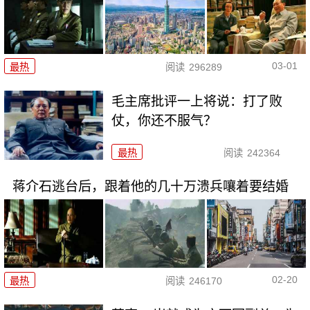
03-01
最热
阅读
296289
毛主席批评一上将说：打了败
仗，你还不服气？
最热
阅读
242364
蒋介石逃台后，跟着他的几十万溃兵嚷着要结婚
02-20
最热
阅读
246170