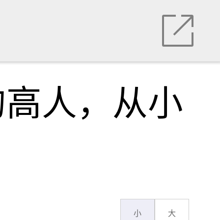
的高人，从小
小
大