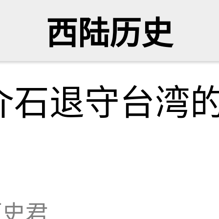
西陆历史
介石退守台湾
历史君