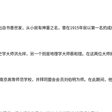
自书香世家，从小就有神童之名，曾在1915年就以第一名的
史学大师洪允祥，另一个则是地理学大师蔡和铿。在这两位大师
考入南京高等师范学校，并拜同盟会会员刘伯明为师。在此期间，