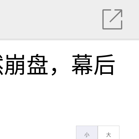
然崩盘，幕后
小
大