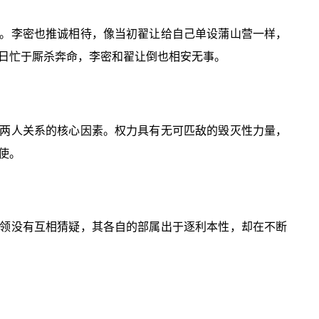
。李密也推诚相待，像当初翟让给自己单设蒲山营一样，
日忙于厮杀奔命，李密和翟让倒也相安无事。
两人关系的核心因素。权力具有无可匹敌的毁灭性力量，
使。
领没有互相猜疑，其各自的部属出于逐利本性，却在不断