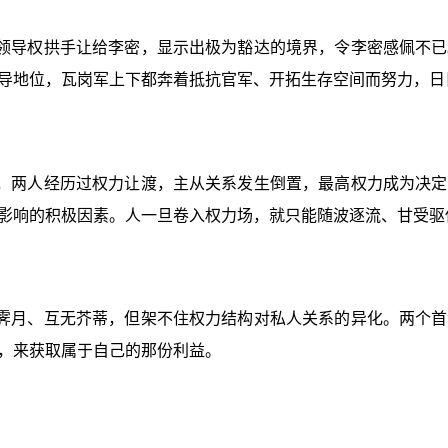
领导权拱手让给李密，显示出极为豁达的境界，令李密感佩不已
导地位，瓦岗军上下都奔着抵抗官军、开拓生存空间而努力，日
，两人经历过权力让渡，主从关系发生倒置，最高权力成为决定
影响的积极因素。人一旦卷入权力场，就只能随波逐流、甘受驱
霁月、互无芥蒂，但架不住权力结构对私人关系的异化。两个首
，来获取属于自己的那份利益。