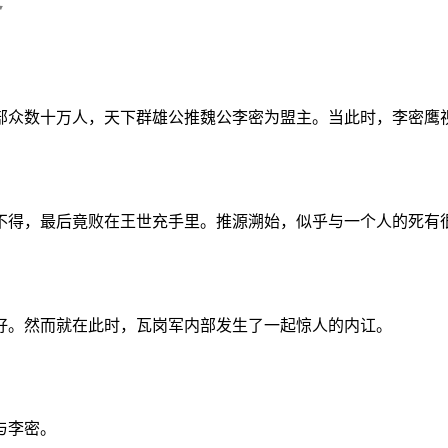
部众数十万人，天下群雄公推魏公李密为盟主。当此时，李密鹰
不得，最后竟败在王世充手里。推源溯始，似乎与一个人的死有
好。然而就在此时，瓦岗军内部发生了一起惊人的内讧。
与李密。