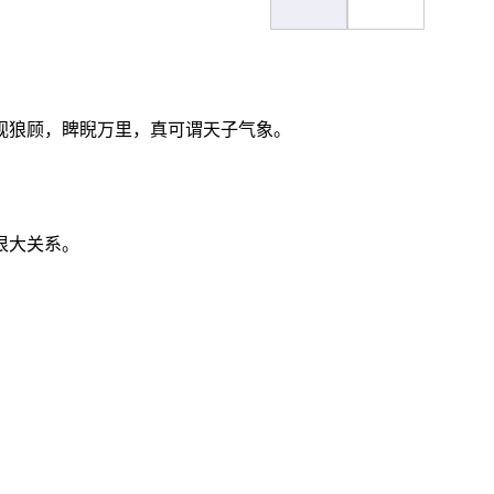
视狼顾，睥睨万里，真可谓天子气象。
很大关系。