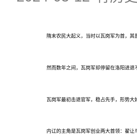
隋末农民大起义，当时以瓦岗军为首，其
然而数年之间，瓦岗军却停留在洛阳进退
瓦岗军最初击退官军，稳占先手，形势大
内讧的主角是瓦岗军创业两大首领：翟让