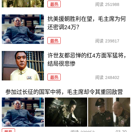
最热
阅读
251988
抗美援朝胜利在望，毛主席为何
还密调24万？
最热
阅读
239817
许世友都忌惮的红4方面军猛将，
结局很悲惨
最热
阅读
248402
参加过长征的国军中将，毛主席却令其重回敌营
03-20