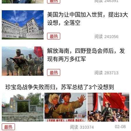
最热
阅读
246391
美国为让中国加入世贸，提出3大
设想，全落空
最热
阅读
241056
解放海南，四野登岛会师后，发
现有两万多红军
最热
阅读
283713
珍宝岛战争失败而归，苏军总结了3个没想到
02-08
最热
阅读
310374