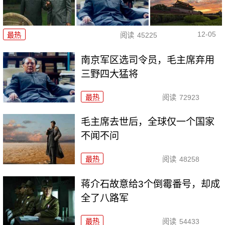
12-05
最热
阅读
45225
南京军区选司令员，毛主席弃用
三野四大猛将
最热
阅读
72923
毛主席去世后，全球仅一个国家
不闻不问
最热
阅读
48258
蒋介石故意给3个倒霉番号，却成
全了八路军
最热
阅读
54433