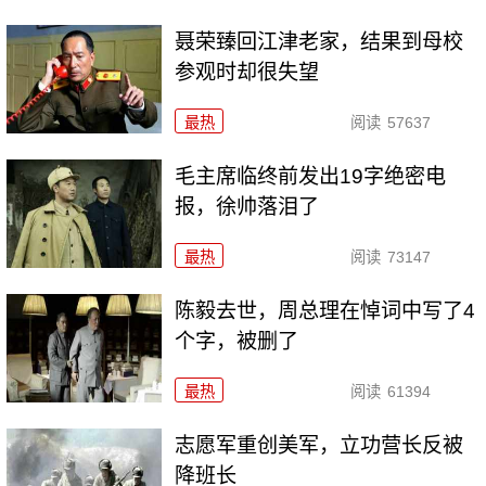
聂荣臻回江津老家，结果到母校
参观时却很失望
最热
阅读
57637
毛主席临终前发出19字绝密电
报，徐帅落泪了
最热
阅读
73147
陈毅去世，周总理在悼词中写了4
个字，被删了
最热
阅读
61394
志愿军重创美军，立功营长反被
降班长