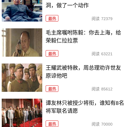
洞，做了一个动作
最热
阅读
72379
毛主席嘱咐陈毅：你去上海，给
荣毅仁拉拉票
最热
阅读
63221
王耀武被特赦，周总理劝许世友
原谅他吧
最热
阅读
85612
谭友林只被授少将衔，谁知有8名
将军联名请愿
最热
阅读
70000