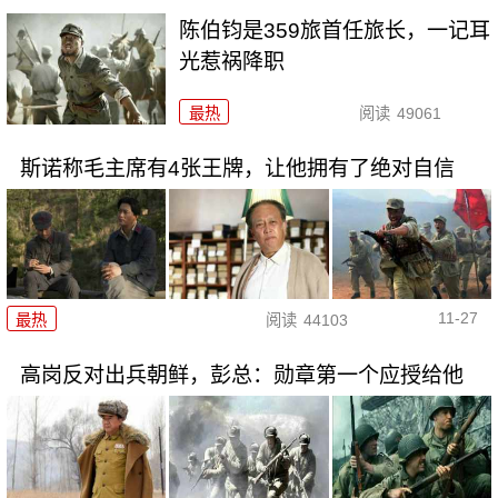
陈伯钧是359旅首任旅长，一记耳
光惹祸降职
最热
阅读
49061
斯诺称毛主席有4张王牌，让他拥有了绝对自信
11-27
最热
阅读
44103
高岗反对出兵朝鲜，彭总：勋章第一个应授给他