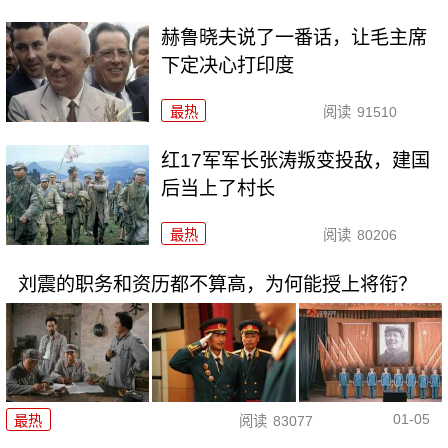
赫鲁晓夫说了一番话，让毛主席
下定决心打印度
最热
阅读
91510
红17军军长张涛叛变投敌，建国
后当上了村长
最热
阅读
80206
刘震的职务和资历都不算高，为何能授上将衔？
01-05
最热
阅读
83077