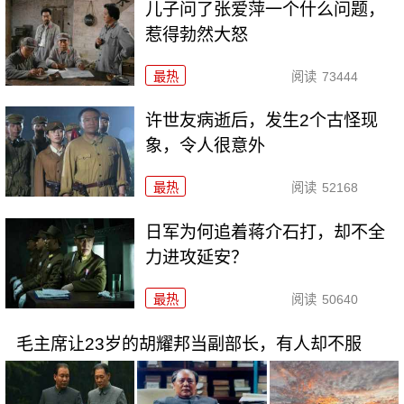
儿子问了张爱萍一个什么问题，
惹得勃然大怒
最热
阅读
73444
许世友病逝后，发生2个古怪现
象，令人很意外
最热
阅读
52168
日军为何追着蒋介石打，却不全
力进攻延安？
最热
阅读
50640
毛主席让23岁的胡耀邦当副部长，有人却不服