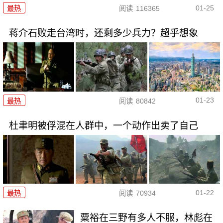
01-25
最热
阅读
116365
蒋介石败走台湾时，还剩多少兵力？超乎想象
01-23
最热
阅读
80842
杜聿明被俘混在人群中，一个动作出卖了自己
01-22
最热
阅读
70934
粟裕在三野有多人不服，林彪在