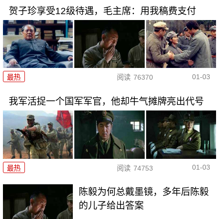
贺子珍享受12级待遇，毛主席：用我稿费支付
01-03
最热
阅读
76370
我军活捉一个国军军官，他却牛气摊牌亮出代号
01-03
最热
阅读
74753
陈毅为何总戴墨镜，多年后陈毅
的儿子给出答案