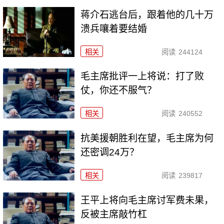
蒋介石逃台后，跟着他的几十万
溃兵嚷着要结婚
相关
阅读
244124
毛主席批评一上将说：打了败
仗，你还不服气？
相关
阅读
240552
抗美援朝胜利在望，毛主席为何
还密调24万？
相关
阅读
239817
王平上将向毛主席讨军费未果，
反被主席敲竹杠