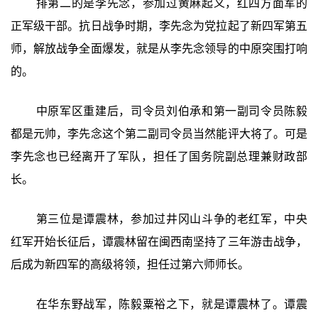
排第二的是李先念，参加过黄麻起义，红四方面军的
正军级干部。抗日战争时期，李先念为党拉起了新四军第五
师，解放战争全面爆发，就是从李先念领导的中原突围打响
的。
中原军区重建后，司令员刘伯承和第一副司令员陈毅
都是元帅，李先念这个第二副司令员当然能评大将了。可是
李先念也已经离开了军队，担任了国务院副总理兼财政部
长。
第三位是谭震林，参加过井冈山斗争的老红军，中央
红军开始长征后，谭震林留在闽西南坚持了三年游击战争，
后成为新四军的高级将领，担任过第六师师长。
在华东野战军，陈毅粟裕之下，就是谭震林了。谭震