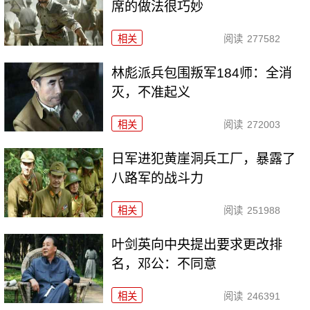
席的做法很巧妙
相关
阅读
277582
林彪派兵包围叛军184师：全消
灭，不准起义
相关
阅读
272003
日军进犯黄崖洞兵工厂，暴露了
八路军的战斗力
相关
阅读
251988
叶剑英向中央提出要求更改排
名，邓公：不同意
相关
阅读
246391