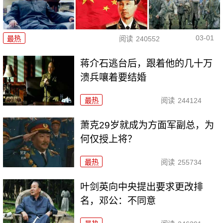
03-01
最热
阅读
240552
蒋介石逃台后，跟着他的几十万
溃兵嚷着要结婚
最热
阅读
244124
萧克29岁就成为方面军副总，为
何仅授上将？
最热
阅读
255734
叶剑英向中央提出要求更改排
名，邓公：不同意