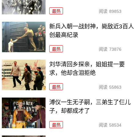
最热
阅读
89853
新兵入朝一战封神，毙敌近3百人
创最高纪录
最热
阅读
73876
刘华清回乡探亲，姐姐提一要
求，他却含泪拒绝
最热
阅读
55863
溥仪一生无子嗣，三弟生了仨儿
子，却都成才了
最热
阅读
58534