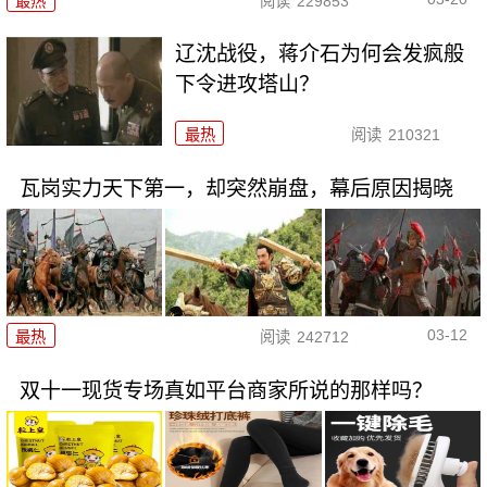
最热
阅读
229853
辽沈战役，蒋介石为何会发疯般
下令进攻塔山？
最热
阅读
210321
瓦岗实力天下第一，却突然崩盘，幕后原因揭晓
03-12
最热
阅读
242712
双十一现货专场真如平台商家所说的那样吗？