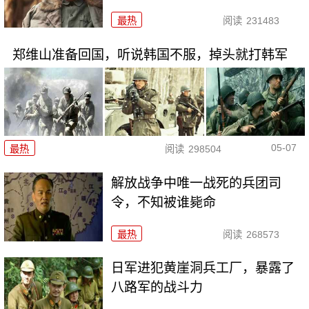
最热
阅读
231483
郑维山准备回国，听说韩国不服，掉头就打韩军
05-07
最热
阅读
298504
解放战争中唯一战死的兵团司
令，不知被谁毙命
最热
阅读
268573
日军进犯黄崖洞兵工厂，暴露了
八路军的战斗力