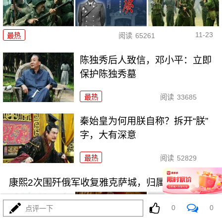
11-23
最热
阅读
65261
陈独秀后人致信，邓小平：立即
保护陈独秀墓
最热
阅读
33685
秦始皇为何用朕自称？拆开“朕”
字，大有深意
最热
阅读
52829
康熙2次围歼俄军收复雅克萨城，归属了俄罗斯
0
0
点评一下