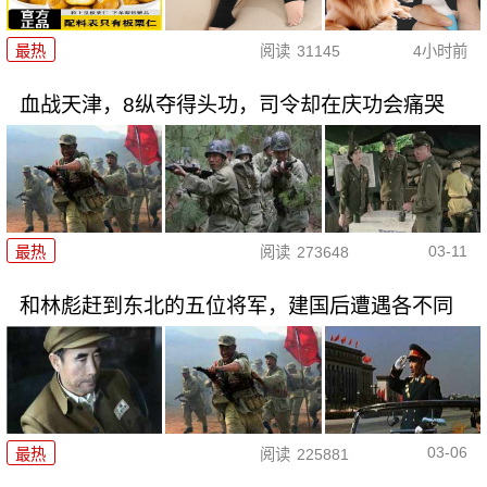
最热
阅读
31145
4小时前
血战天津，8纵夺得头功，司令却在庆功会痛哭
03-11
最热
阅读
273648
和林彪赶到东北的五位将军，建国后遭遇各不同
03-06
最热
阅读
225881