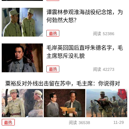
谭震林参观淮海战役纪念馆，为
何勃然大怒？
最热
阅读
52386
毛岸英回国后直呼朱德名字，毛
主席怒斥没礼貌
最热
阅读
42273
粟裕反对外线出击留在苏中，毛主席：你说得对
11-29
最热
阅读
36538