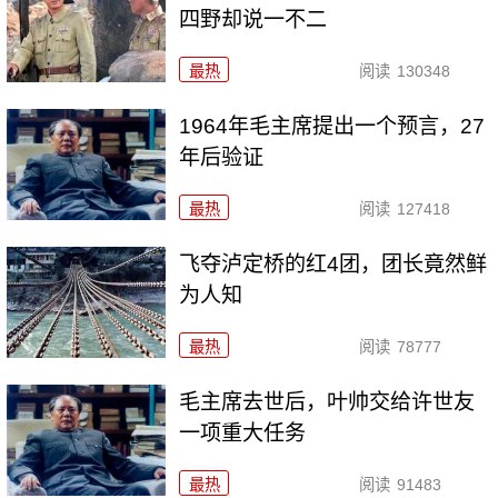
四野却说一不二
最热
阅读
130348
1964年毛主席提出一个预言，27
年后验证
最热
阅读
127418
飞夺泸定桥的红4团，团长竟然鲜
为人知
最热
阅读
78777
毛主席去世后，叶帅交给许世友
一项重大任务
最热
阅读
91483