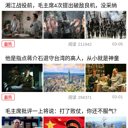
湘江战役前，毛主席4次提出破敌良机，没采纳
03-05
最热
阅读
211942
他是指点蒋介石退守台湾的高人，从小就是神童
03-01
最热
阅读
294371
毛主席批评一上将说：打了败仗，你还不服气？