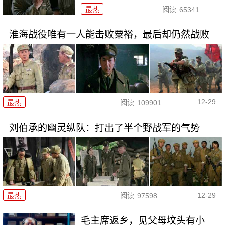
最热
阅读
65341
淮海战役唯有一人能击败粟裕，最后却仍然战败
12-29
最热
阅读
109901
刘伯承的幽灵纵队：打出了半个野战军的气势
12-29
最热
阅读
97598
毛主席返乡，见父母坟头有小