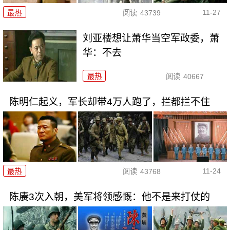
11-27
最热
阅读
43739
刘亚楼想让萧华当空军政委，萧
华：不去
最热
阅读
40667
陈明仁起义，军长却带4万人跑了，拦都拦不住
11-24
最热
阅读
43768
陈赓3次入朝，美军将领感慨：他不是来打仗的