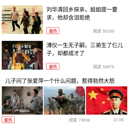
刘华清回乡探亲，姐姐提一要
求，他却含泪拒绝
最热
阅读
56100
溥仪一生无子嗣，三弟生了仨儿
子，却都成才了
最热
阅读
58875
儿子问了张爱萍一个什么问题，惹得勃然大怒
12-06
最热
阅读
73836