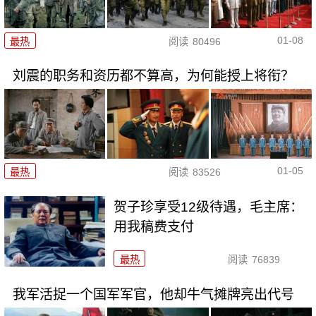
01-08
最热
阅读
80496
刘震的职务和资历都不算高，为何能授上将衔？
01-05
最热
阅读
83526
贺子珍享受12级待遇，毛主席：
用我稿费支付
最热
阅读
76839
我军活捉一个国军军官，他却牛气摊牌亮出代号