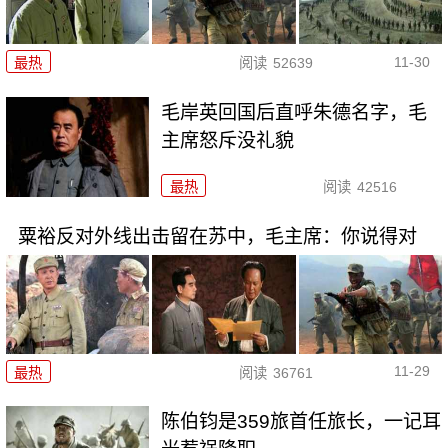
11-30
最热
阅读
52639
毛岸英回国后直呼朱德名字，毛
主席怒斥没礼貌
最热
阅读
42516
粟裕反对外线出击留在苏中，毛主席：你说得对
11-29
最热
阅读
36761
陈伯钧是359旅首任旅长，一记耳