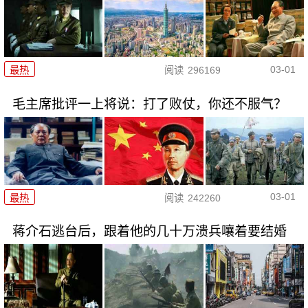
03-01
最热
阅读
296169
毛主席批评一上将说：打了败仗，你还不服气？
03-01
最热
阅读
242260
蒋介石逃台后，跟着他的几十万溃兵嚷着要结婚