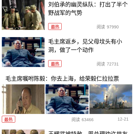
刘伯承的幽灵纵队：打出了半个
野战军的气势
最热
阅读
97990
毛主席返乡，见父母坟头有小
洞，做了一个动作
最热
阅读
72731
毛主席嘱咐陈毅：你去上海，给荣毅仁拉拉票
12-21
最热
阅读
63466