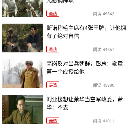
光惹祸降职
最热
阅读
49342
斯诺称毛主席有4张王牌，让他拥
有了绝对自信
最热
阅读
44357
高岗反对出兵朝鲜，彭总：勋章
第一个应授给他
最热
阅读
43980
刘亚楼想让萧华当空军政委，萧
华：不去
最热
阅读
41011