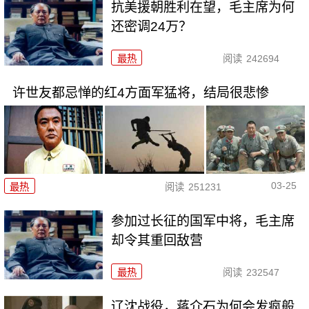
抗美援朝胜利在望，毛主席为何
还密调24万？
最热
阅读
242694
许世友都忌惮的红4方面军猛将，结局很悲惨
03-25
最热
阅读
251231
参加过长征的国军中将，毛主席
却令其重回敌营
最热
阅读
232547
辽沈战役，蒋介石为何会发疯般