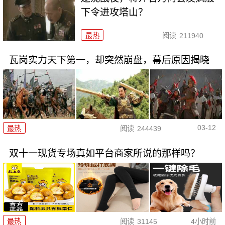
下令进攻塔山？
最热
阅读
211940
瓦岗实力天下第一，却突然崩盘，幕后原因揭晓
03-12
最热
阅读
244439
双十一现货专场真如平台商家所说的那样吗？
最热
阅读
31145
4小时前