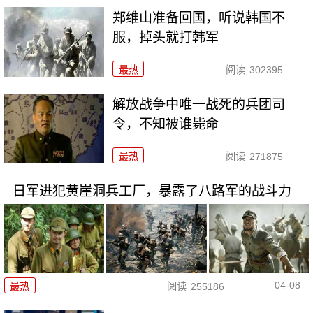
郑维山准备回国，听说韩国不
服，掉头就打韩军
最热
阅读
302395
解放战争中唯一战死的兵团司
令，不知被谁毙命
最热
阅读
271875
日军进犯黄崖洞兵工厂，暴露了八路军的战斗力
04-08
最热
阅读
255186