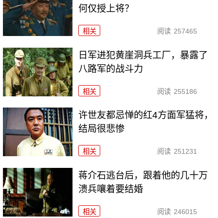
何仅授上将？
相关
阅读
257465
日军进犯黄崖洞兵工厂，暴露了
八路军的战斗力
相关
阅读
255186
许世友都忌惮的红4方面军猛将，
结局很悲惨
相关
阅读
251231
蒋介石逃台后，跟着他的几十万
溃兵嚷着要结婚
相关
阅读
246015