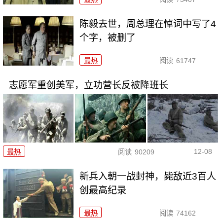
陈毅去世，周总理在悼词中写了4
个字，被删了
最热
阅读
61747
志愿军重创美军，立功营长反被降班长
12-08
最热
阅读
90209
新兵入朝一战封神，毙敌近3百人
创最高纪录
最热
阅读
74162