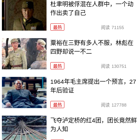
杜聿明被俘混在人群中，一个动
作出卖了自己
最热
阅读
71155
粟裕在三野有多人不服，林彪在
四野却说一不二
最热
阅读
130751
1964年毛主席提出一个预言，27
年后验证
最热
阅读
127788
飞夺泸定桥的红4团，团长竟然鲜
为人知