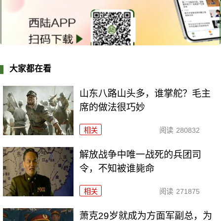
大家都在看
山东八路山头多，谁掌舵？毛主
席的做法很巧妙
相关
阅读
280832
解放战争中唯一战死的兵团司
令，不知被谁毙命
相关
阅读
271875
萧克29岁就成为方面军副总，为