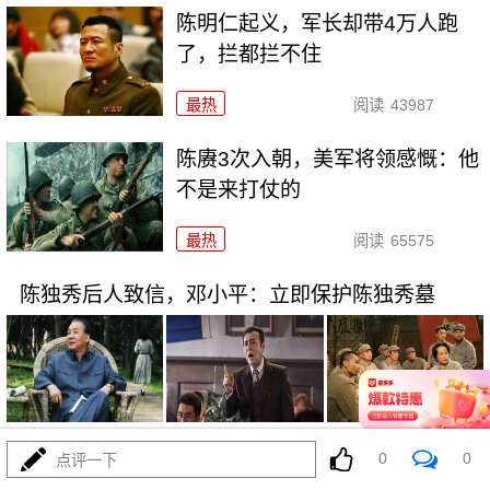
陈明仁起义，军长却带4万人跑
了，拦都拦不住
最热
阅读
43987
陈赓3次入朝，美军将领感慨：他
不是来打仗的
最热
阅读
65575
陈独秀后人致信，邓小平：立即保护陈独秀墓
11-23
最热
阅读
33906
0
0
点评一下