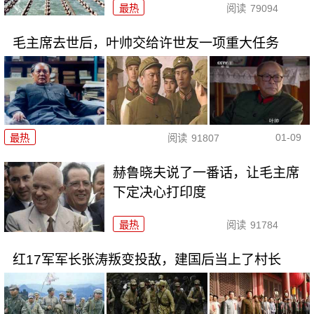
最热
阅读
79094
毛主席去世后，叶帅交给许世友一项重大任务
01-09
最热
阅读
91807
赫鲁晓夫说了一番话，让毛主席
下定决心打印度
最热
阅读
91784
红17军军长张涛叛变投敌，建国后当上了村长