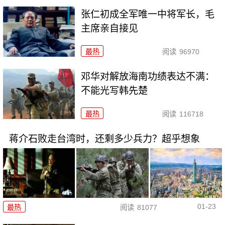
张仁初成全军唯一中将军长，毛
主席亲自接见
最热
阅读
96970
邓华对解放海南功绩表达不满：
不能光写韩先楚
最热
阅读
116718
蒋介石败走台湾时，还剩多少兵力？超乎想象
01-23
最热
阅读
81077