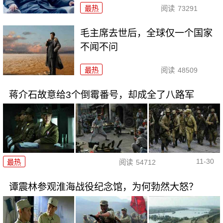
最热
阅读
73291
毛主席去世后，全球仅一个国家
不闻不问
最热
阅读
48509
蒋介石故意给3个倒霉番号，却成全了八路军
11-30
最热
阅读
54712
谭震林参观淮海战役纪念馆，为何勃然大怒？