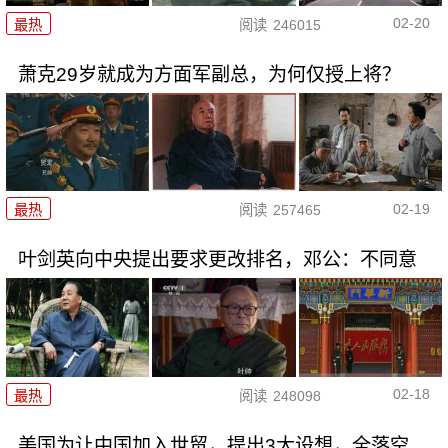
02-20
最热
阅读
246015
萧克29岁就成为方面军副总，为何仅授上将？
02-19
最热
阅读
257465
叶剑英向中央提出要求更改排名，邓公：不同意
02-18
最热
阅读
248098
美国为让中国加入世贸，提出3大设想，全落空