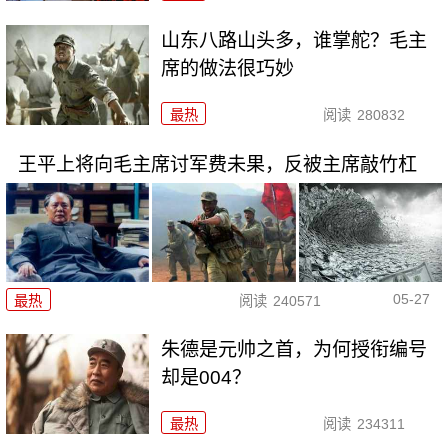
山东八路山头多，谁掌舵？毛主
席的做法很巧妙
最热
阅读
280832
王平上将向毛主席讨军费未果，反被主席敲竹杠
05-27
最热
阅读
240571
朱德是元帅之首，为何授衔编号
却是004？
最热
阅读
234311