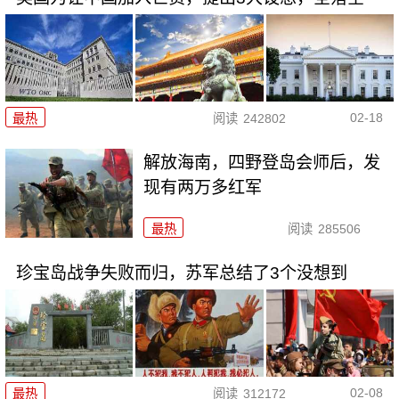
02-18
最热
阅读
242802
解放海南，四野登岛会师后，发
现有两万多红军
最热
阅读
285506
珍宝岛战争失败而归，苏军总结了3个没想到
02-08
最热
阅读
312172