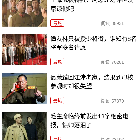
王耀武被特赦，周总理劝许世友
原谅他吧
最热
阅读
85931
谭友林只被授少将衔，谁知有8名
将军联名请愿
最热
阅读
70281
聂荣臻回江津老家，结果到母校
参观时却很失望
最热
阅读
57879
毛主席临终前发出19字绝密电
报，徐帅落泪了
最热
阅读
73407