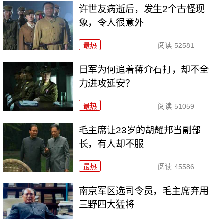
许世友病逝后，发生2个古怪现
象，令人很意外
最热
阅读
52581
日军为何追着蒋介石打，却不全
力进攻延安？
最热
阅读
51059
毛主席让23岁的胡耀邦当副部
长，有人却不服
最热
阅读
45586
南京军区选司令员，毛主席弃用
三野四大猛将