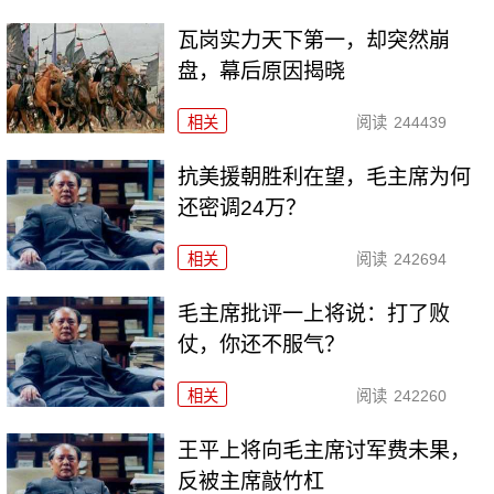
瓦岗实力天下第一，却突然崩
盘，幕后原因揭晓
相关
阅读
244439
抗美援朝胜利在望，毛主席为何
还密调24万？
相关
阅读
242694
毛主席批评一上将说：打了败
仗，你还不服气？
相关
阅读
242260
王平上将向毛主席讨军费未果，
反被主席敲竹杠