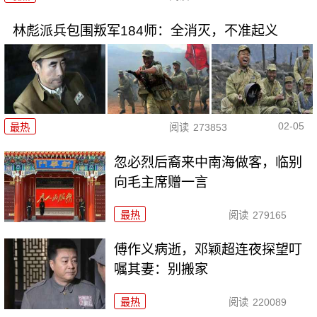
林彪派兵包围叛军184师：全消灭，不准起义
02-05
最热
阅读
273853
忽必烈后裔来中南海做客，临别
向毛主席赠一言
最热
阅读
279165
傅作义病逝，邓颖超连夜探望叮
嘱其妻：别搬家
最热
阅读
220089