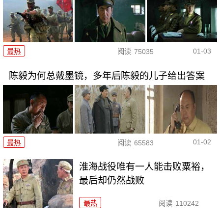
01-03
最热
阅读
75035
陈毅为何总戴墨镜，多年后陈毅的儿子给出答案
01-02
最热
阅读
65583
淮海战役唯有一人能击败粟裕，
最后却仍然战败
最热
阅读
110242