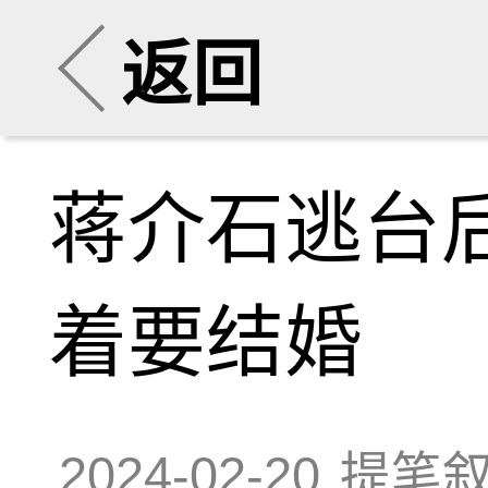
返回
蒋介石逃台
着要结婚
2024-02-20
提笔