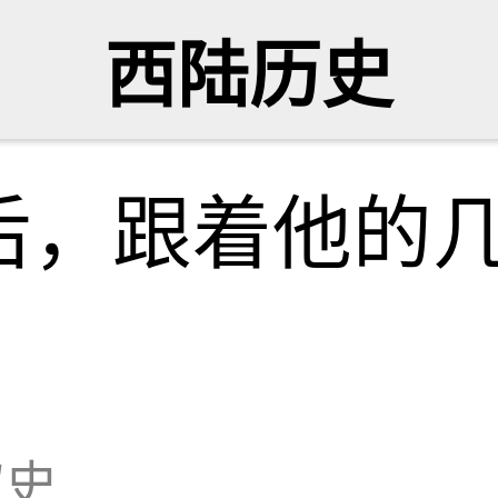
西陆历史
后，跟着他的
叙史