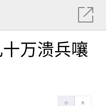
几十万溃兵嚷
小
大