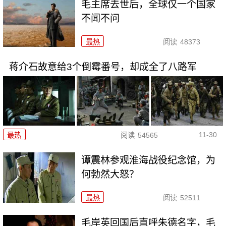
毛主席去世后，全球仅一个国家
不闻不问
最热
阅读
48373
蒋介石故意给3个倒霉番号，却成全了八路军
11-30
最热
阅读
54565
谭震林参观淮海战役纪念馆，为
何勃然大怒？
最热
阅读
52511
毛岸英回国后直呼朱德名字，毛