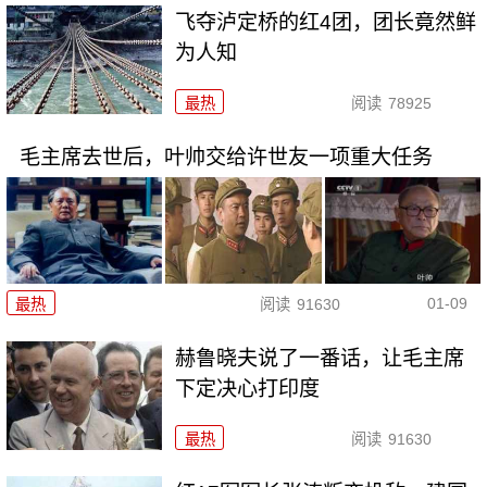
飞夺泸定桥的红4团，团长竟然鲜
为人知
最热
阅读
78925
毛主席去世后，叶帅交给许世友一项重大任务
01-09
最热
阅读
91630
赫鲁晓夫说了一番话，让毛主席
下定决心打印度
最热
阅读
91630