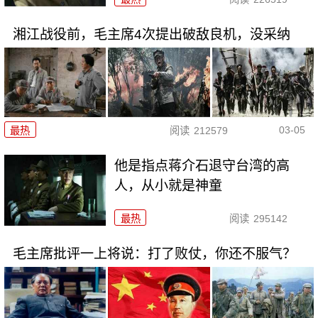
湘江战役前，毛主席4次提出破敌良机，没采纳
03-05
最热
阅读
212579
他是指点蒋介石退守台湾的高
人，从小就是神童
最热
阅读
295142
毛主席批评一上将说：打了败仗，你还不服气？