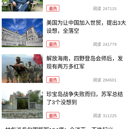
最热
阅读
247115
美国为让中国加入世贸，提出3大
设想，全落空
最热
阅读
241779
解放海南，四野登岛会师后，发
现有两万多红军
最热
阅读
284501
珍宝岛战争失败而归，苏军总结
了3个没想到
最热
阅读
311225