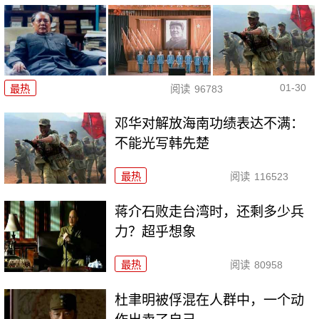
01-30
最热
阅读
96783
邓华对解放海南功绩表达不满：
不能光写韩先楚
最热
阅读
116523
蒋介石败走台湾时，还剩多少兵
力？超乎想象
最热
阅读
80958
杜聿明被俘混在人群中，一个动