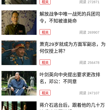
相关
阅读
272871
解放战争中唯一战死的兵团司
令，不知被谁毙命
相关
阅读
269907
萧克29岁就成为方面军副总，为
何仅授上将？
相关
阅读
256478
叶剑英向中央提出要求更改排
名，邓公：不同意
相关
阅读
247107
蒋介石逃台后，跟着他的几十万