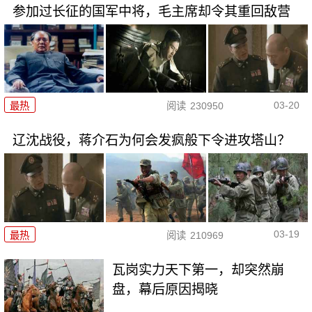
参加过长征的国军中将，毛主席却令其重回敌营
03-20
最热
阅读
230950
辽沈战役，蒋介石为何会发疯般下令进攻塔山？
03-19
最热
阅读
210969
瓦岗实力天下第一，却突然崩
盘，幕后原因揭晓