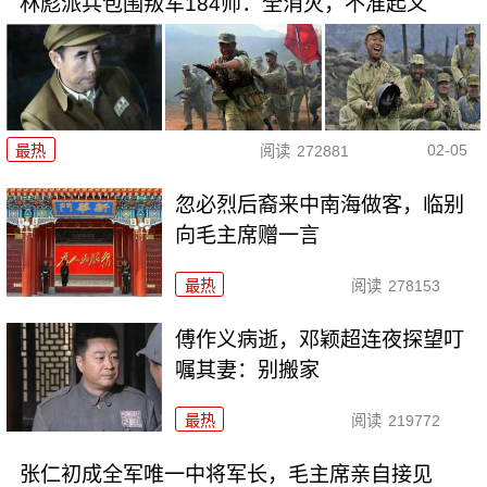
林彪派兵包围叛军184师：全消灭，不准起义
02-05
最热
阅读
272881
忽必烈后裔来中南海做客，临别
向毛主席赠一言
最热
阅读
278153
傅作义病逝，邓颖超连夜探望叮
嘱其妻：别搬家
最热
阅读
219772
张仁初成全军唯一中将军长，毛主席亲自接见