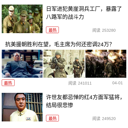
日军进犯黄崖洞兵工厂，暴露了
八路军的战斗力
最热
阅读
253280
抗美援朝胜利在望，毛主席为何还密调24万？
04-01
最热
阅读
241011
许世友都忌惮的红4方面军猛将，
结局很悲惨
最热
阅读
249520