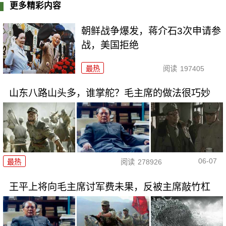
更多精彩内容
朝鲜战争爆发，蒋介石3次申请参
战，美国拒绝
最热
阅读
197405
山东八路山头多，谁掌舵？毛主席的做法很巧妙
06-07
最热
阅读
278926
王平上将向毛主席讨军费未果，反被主席敲竹杠