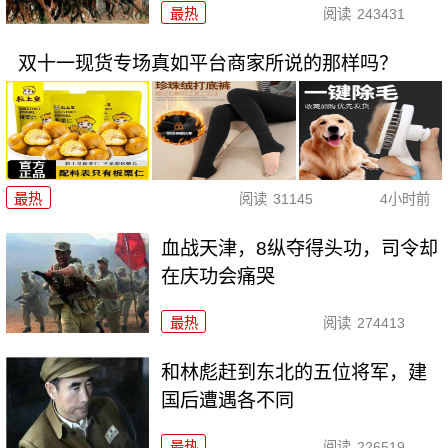
最热
阅读
243431
双十一现货专场真如平台商家所说的那样吗？
最热
阅读
31145
4小时前
血战天津，8纵夺得头功，司令却
在庆功会痛哭
最热
阅读
274413
和林彪赶到东北的五位将军，建
国后遭遇各不同
最热
阅读
226519