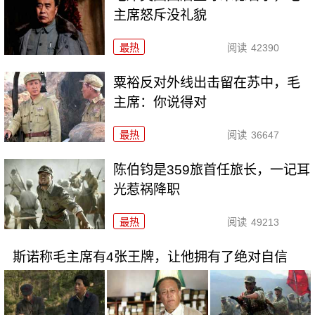
主席怒斥没礼貌
最热
阅读
42390
粟裕反对外线出击留在苏中，毛
主席：你说得对
最热
阅读
36647
陈伯钧是359旅首任旅长，一记耳
光惹祸降职
最热
阅读
49213
斯诺称毛主席有4张王牌，让他拥有了绝对自信