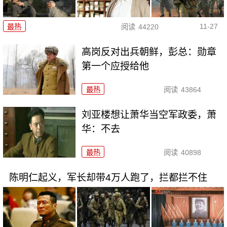
11-27
最热
阅读
44220
高岗反对出兵朝鲜，彭总：勋章
第一个应授给他
最热
阅读
43864
刘亚楼想让萧华当空军政委，萧
华：不去
最热
阅读
40898
陈明仁起义，军长却带4万人跑了，拦都拦不住