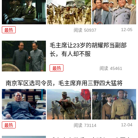
12-05
最热
阅读
50937
毛主席让23岁的胡耀邦当副部
长，有人却不服
最热
阅读
45461
南京军区选司令员，毛主席弃用三野四大猛将
12-04
最热
阅读
73114