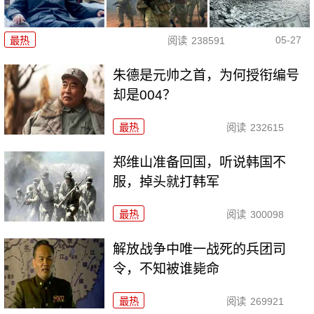
05-27
最热
阅读
238591
朱德是元帅之首，为何授衔编号
却是004？
最热
阅读
232615
郑维山准备回国，听说韩国不
服，掉头就打韩军
最热
阅读
300098
解放战争中唯一战死的兵团司
令，不知被谁毙命
最热
阅读
269921