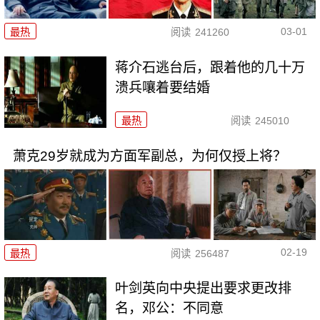
03-01
最热
阅读
241260
蒋介石逃台后，跟着他的几十万
溃兵嚷着要结婚
最热
阅读
245010
萧克29岁就成为方面军副总，为何仅授上将？
02-19
最热
阅读
256487
叶剑英向中央提出要求更改排
名，邓公：不同意