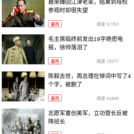
聂荣臻回江津老家，结果到母校
参观时却很失望
最热
阅读
57753
毛主席临终前发出19字绝密电
报，徐帅落泪了
最热
阅读
73277
陈毅去世，周总理在悼词中写了4
个字，被删了
最热
阅读
61644
志愿军重创美军，立功营长反被
降班长