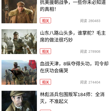
抗美援朝战争，一些你未必知道
的真相！
相关
阅读
280483
山东八路山头多，谁掌舵？毛主
席的做法很巧妙
相关
阅读
278908
血战天津，8纵夺得头功，司令却
在庆功会痛哭
相关
阅读
274404
林彪派兵包围叛军184师：全消
灭，不准起义