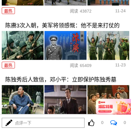
11-24
最热
阅读
43872
陈赓3次入朝，美军将领感慨：他不是来打仗的
11-23
最热
阅读
65409
陈独秀后人致信，邓小平：立即保护陈独秀墓
11-23
最热
阅读
33781
0
0
点评一下