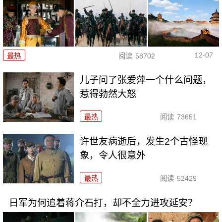
12-07
最热
阅读
58702
儿子问了张爱萍一个什么问题，
惹得勃然大怒
最热
阅读
73651
许世友病逝后，发生2个古怪现
象，令人很意外
最热
阅读
52429
日军为何追着蒋介石打，却不全力进攻延安？