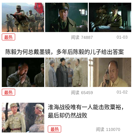
01-03
最热
阅读
74887
陈毅为何总戴墨镜，多年后陈毅的儿子给出答案
01-02
最热
阅读
65459
淮海战役唯有一人能击败粟裕，
最后却仍然战败
最热
阅读
110070