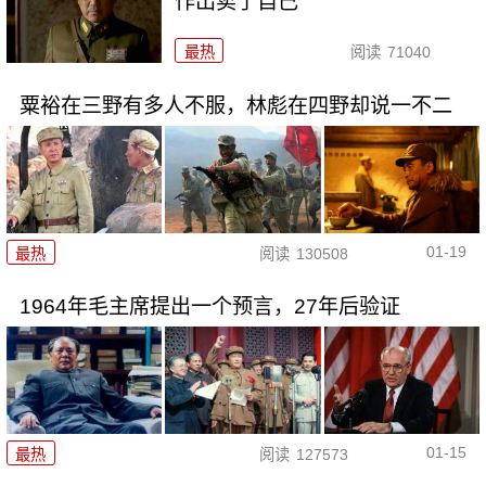
作出卖了自己
最热
阅读
71040
粟裕在三野有多人不服，林彪在四野却说一不二
01-19
最热
阅读
130508
1964年毛主席提出一个预言，27年后验证
01-15
最热
阅读
127573