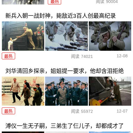
最热
阅读
90004
新兵入朝一战封神，毙敌近3百人创最高纪录
12-08
最热
阅读
74021
刘华清回乡探亲，姐姐提一要求，他却含泪拒绝
12-07
最热
阅读
55972
溥仪一生无子嗣，三弟生了仨儿子，却都成才了