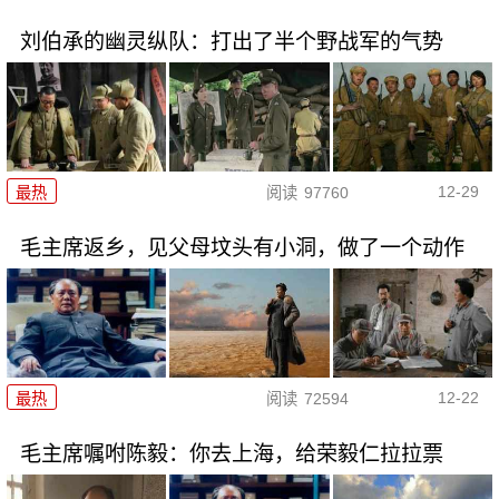
刘伯承的幽灵纵队：打出了半个野战军的气势
12-29
最热
阅读
97760
毛主席返乡，见父母坟头有小洞，做了一个动作
12-22
最热
阅读
72594
毛主席嘱咐陈毅：你去上海，给荣毅仁拉拉票