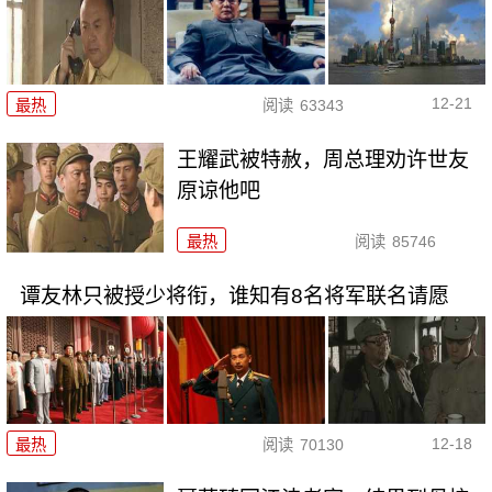
12-21
最热
阅读
63343
王耀武被特赦，周总理劝许世友
原谅他吧
最热
阅读
85746
谭友林只被授少将衔，谁知有8名将军联名请愿
12-18
最热
阅读
70130