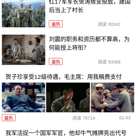
红17军军长张涛叛变投敌，建国
后当上了村长
最热
阅读
80342
刘震的职务和资历都不算高，为
何能授上将衔？
最热
阅读
83368
贺子珍享受12级待遇，毛主席：用我稿费支付
01-03
最热
阅读
76714
我军活捉一个国军军官，他却牛气摊牌亮出代号