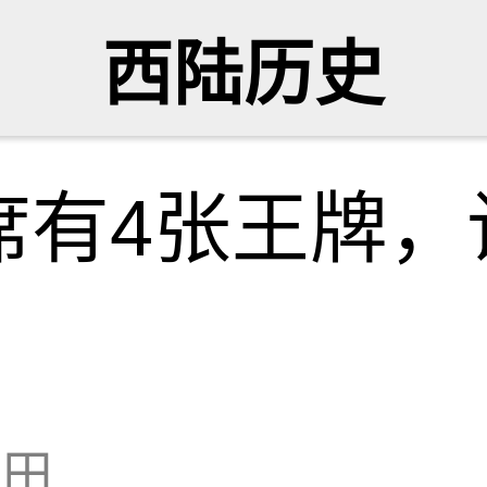
西陆历史
席有4张王牌，
无田