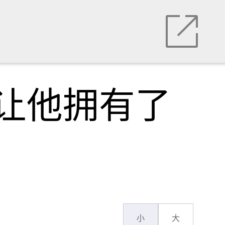
让他拥有了
小
大