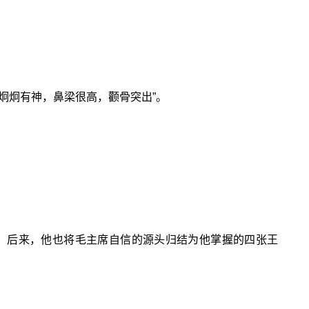
炯炯有神，鼻梁很高，颧骨突出”。
。后来，他也将毛主席自信的源头归结为他掌握的四张王