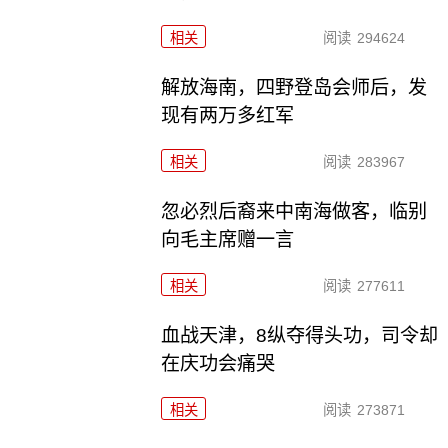
相关
阅读
294624
解放海南，四野登岛会师后，发
现有两万多红军
相关
阅读
283967
忽必烈后裔来中南海做客，临别
向毛主席赠一言
相关
阅读
277611
血战天津，8纵夺得头功，司令却
在庆功会痛哭
相关
阅读
273871