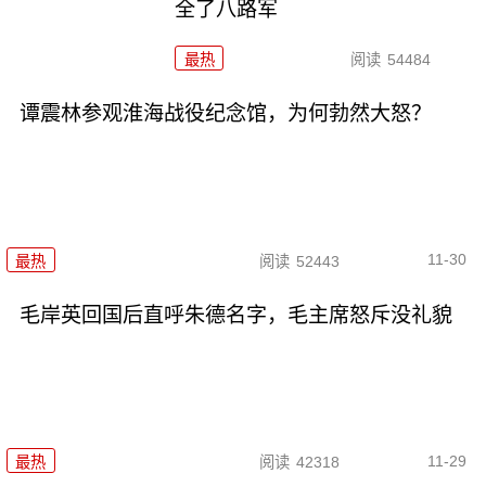
全了八路军
最热
阅读
54484
谭震林参观淮海战役纪念馆，为何勃然大怒？
11-30
最热
阅读
52443
毛岸英回国后直呼朱德名字，毛主席怒斥没礼貌
11-29
最热
阅读
42318