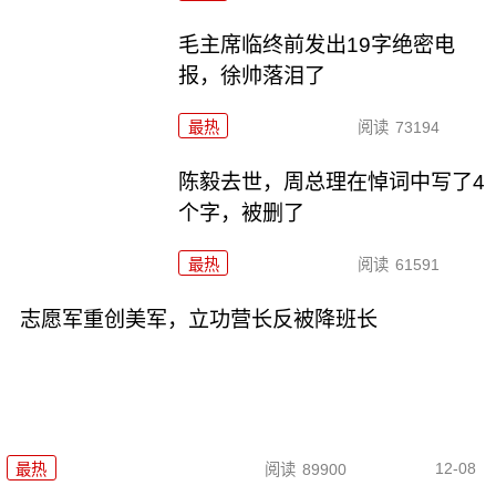
毛主席临终前发出19字绝密电
报，徐帅落泪了
最热
阅读
73194
陈毅去世，周总理在悼词中写了4
个字，被删了
最热
阅读
61591
志愿军重创美军，立功营长反被降班长
12-08
最热
阅读
89900