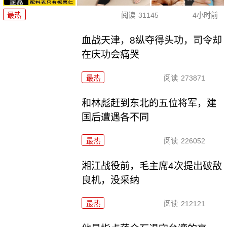
最热
阅读
31145
4小时前
血战天津，8纵夺得头功，司令却
在庆功会痛哭
最热
阅读
273871
和林彪赶到东北的五位将军，建
国后遭遇各不同
最热
阅读
226052
湘江战役前，毛主席4次提出破敌
良机，没采纳
最热
阅读
212121