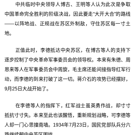
中共临时中央领导人博古、王明等人认为此次是争取
中国革命完全胜利的阶级决战，因此要走“大开大合”的路线
——以阵地战、正规战在苏区外制敌，守住苏区每一寸土
地。
正值此时，李德抵达中央苏区，在博古等人的支持下
逐步控制了中央革命军事委员会的领导权。本来有朱德、周
恩来等人在军事委员会中周旋，毛主席还能间接指导红军行
动，而李德的到来打破了这一切。蒋介石的攻势已经摆好，
9月25日大战开始了。
在李德等人的指挥下，红军战士虽英勇作战，却寸寸
抵抗寸寸失。本来至此也该醒悟，重新规划战略，可李德等
人却一门心思撞南墙。1934年7月23日，国民党部队兵分六
路继续朝中央苏区围拢。