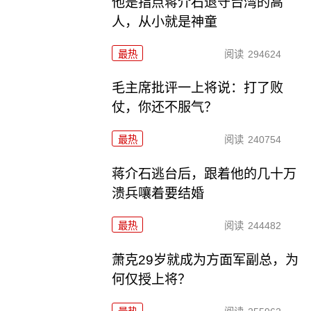
他是指点蒋介石退守台湾的高
人，从小就是神童
最热
阅读
294624
毛主席批评一上将说：打了败
仗，你还不服气？
最热
阅读
240754
蒋介石逃台后，跟着他的几十万
溃兵嚷着要结婚
最热
阅读
244482
萧克29岁就成为方面军副总，为
何仅授上将？