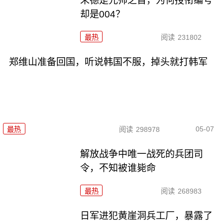
朱德是元帅之首，为何授衔编号
却是004？
最热
阅读
231802
郑维山准备回国，听说韩国不服，掉头就打韩军
05-07
最热
阅读
298978
解放战争中唯一战死的兵团司
令，不知被谁毙命
最热
阅读
268983
日军进犯黄崖洞兵工厂，暴露了