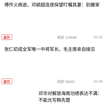
傅作义病逝，邓颖超连夜探望叮嘱其妻：别搬家
01-31
最热
阅读
219588
张仁初成全军唯一中将军长，毛主席亲自接见
01-30
最热
阅读
96682
邓华对解放海南功绩表达不满：
不能光写韩先楚