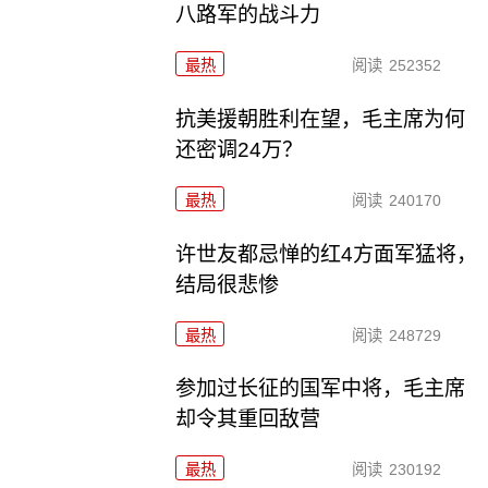
八路军的战斗力
最热
阅读
252352
抗美援朝胜利在望，毛主席为何
还密调24万？
最热
阅读
240170
许世友都忌惮的红4方面军猛将，
结局很悲惨
最热
阅读
248729
参加过长征的国军中将，毛主席
却令其重回敌营
最热
阅读
230192