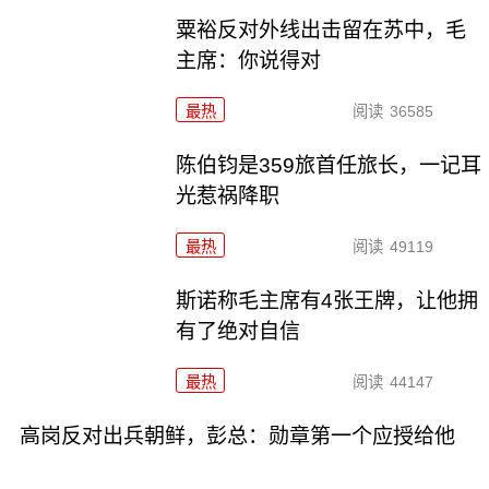
粟裕反对外线出击留在苏中，毛
主席：你说得对
最热
阅读
36585
陈伯钧是359旅首任旅长，一记耳
光惹祸降职
最热
阅读
49119
斯诺称毛主席有4张王牌，让他拥
有了绝对自信
最热
阅读
44147
高岗反对出兵朝鲜，彭总：勋章第一个应授给他