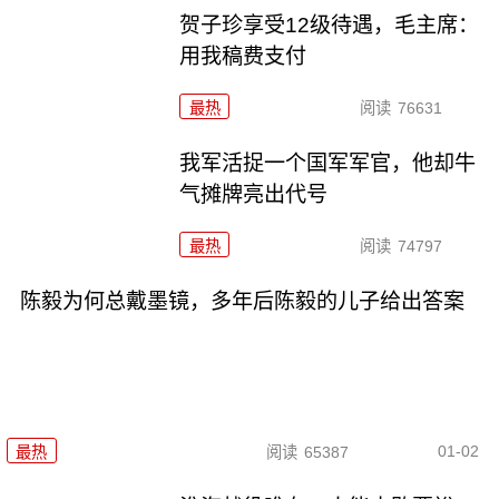
贺子珍享受12级待遇，毛主席：
用我稿费支付
最热
阅读
76631
我军活捉一个国军军官，他却牛
气摊牌亮出代号
最热
阅读
74797
陈毅为何总戴墨镜，多年后陈毅的儿子给出答案
01-02
最热
阅读
65387