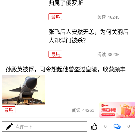
归属了俄罗斯
最热
阅读
46245
张飞后人安然无恙，为何关羽后
人却满门被杀？
最热
阅读
38236
孙殿英被俘，司令想起他曾盗过皇陵，收获颇丰
11-21
最热
阅读
44261
入朝前，毛主席听林帅建议：换
0
0
点评一下
掉13兵团主将