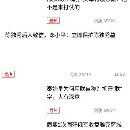
不是来打仗的
最热
阅读
65326
陈独秀后人致信，邓小平：立即保护陈独秀墓
11-23
最热
阅读
33719
秦始皇为何用朕自称？拆开“朕”
字，大有深意
最热
阅读
52877
康熙2次围歼俄军收复雅克萨城，