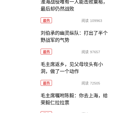
淮海战役唯有一人能击败粟裕，
最后却仍然战败
最热
阅读
109963
刘伯承的幽灵纵队：打出了半个
野战军的气势
最热
阅读
97657
毛主席返乡，见父母坟头有小
洞，做了一个动作
最热
阅读
72505
毛主席嘱咐陈毅：你去上海，给
荣毅仁拉拉票