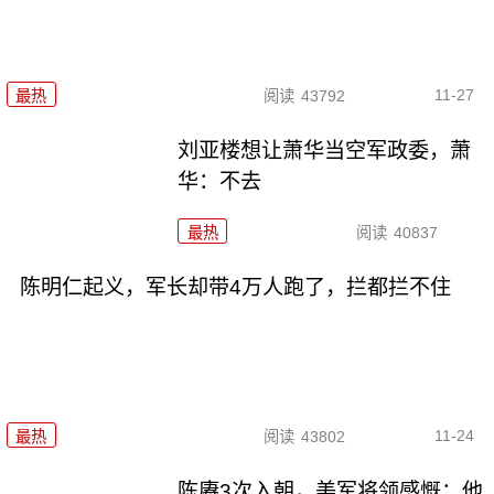
11-27
最热
阅读
43792
刘亚楼想让萧华当空军政委，萧
华：不去
最热
阅读
40837
陈明仁起义，军长却带4万人跑了，拦都拦不住
11-24
最热
阅读
43802
陈赓3次入朝，美军将领感慨：他