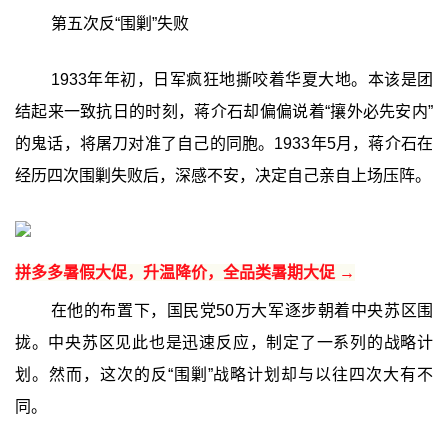
第五次反“围剿”失败
1933年年初，日军疯狂地撕咬着华夏大地。本该是团
结起来一致抗日的时刻，蒋介石却偏偏说着“攘外必先安内”
的鬼话，将屠刀对准了自己的同胞。1933年5月，蒋介石在
经历四次围剿失败后，深感不安，决定自己亲自上场压阵。
拼多多暑假大促，升温降价，全品类暑期大促 →
在他的布置下，国民党50万大军逐步朝着中央苏区围
拢。中央苏区见此也是迅速反应，制定了一系列的战略计
划。然而，这次的反“围剿”战略计划却与以往四次大有不
同。