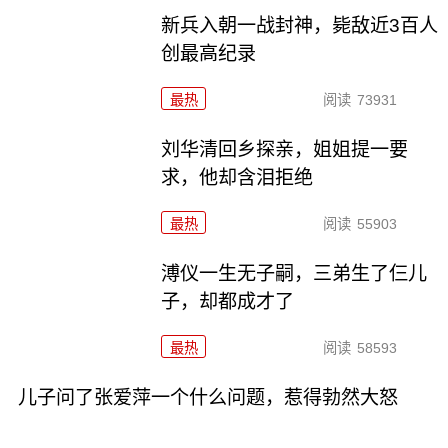
新兵入朝一战封神，毙敌近3百人
创最高纪录
最热
阅读
73931
刘华清回乡探亲，姐姐提一要
求，他却含泪拒绝
最热
阅读
55903
溥仪一生无子嗣，三弟生了仨儿
子，却都成才了
最热
阅读
58593
儿子问了张爱萍一个什么问题，惹得勃然大怒