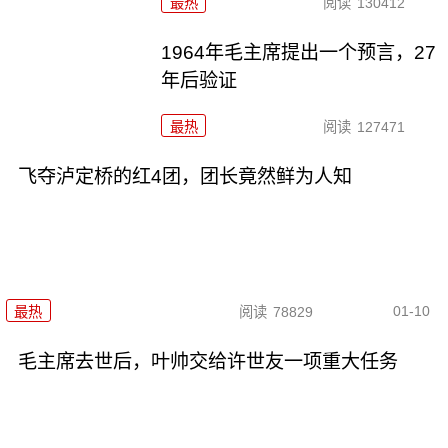
最热
阅读
130412
1964年毛主席提出一个预言，27
年后验证
最热
阅读
127471
飞夺泸定桥的红4团，团长竟然鲜为人知
01-10
最热
阅读
78829
毛主席去世后，叶帅交给许世友一项重大任务