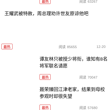
最热
阅读
63267
王耀武被特赦，周总理劝许世友原谅他吧
12-20
最热
阅读
85655
谭友林只被授少将衔，谁知有8名
将军联名请愿
最热
阅读
70047
聂荣臻回江津老家，结果到母校
参观时却很失望
最热
阅读
57680