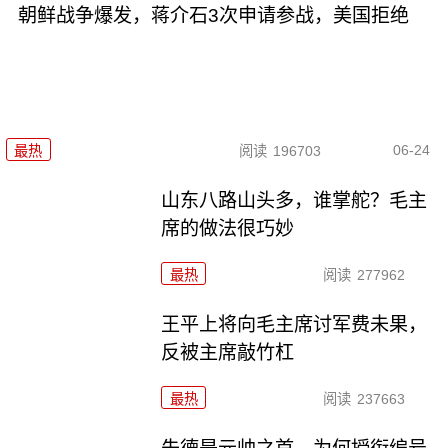
朝鲜战争爆发，蒋介石3次申请参战，美国拒绝
06-24
最热
阅读
196703
山东八路山头多，谁掌舵？毛主
席的做法很巧妙
最热
阅读
277962
王平上将向毛主席讨军费未果，
反被主席敲竹杠
最热
阅读
237663