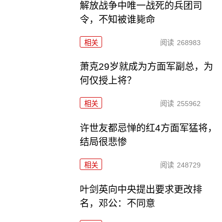
解放战争中唯一战死的兵团司
令，不知被谁毙命
相关
阅读
268983
萧克29岁就成为方面军副总，为
何仅授上将？
相关
阅读
255962
许世友都忌惮的红4方面军猛将，
结局很悲惨
相关
阅读
248729
叶剑英向中央提出要求更改排
名，邓公：不同意