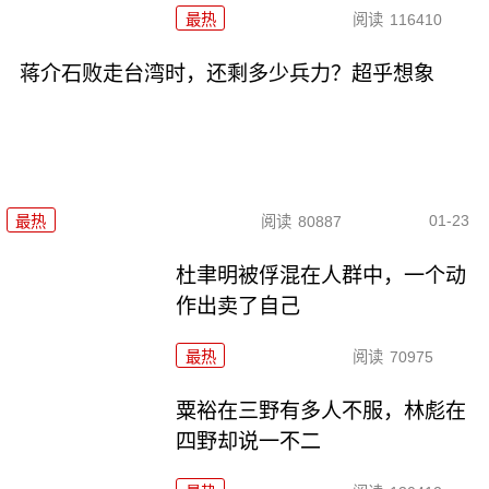
最热
阅读
116410
蒋介石败走台湾时，还剩多少兵力？超乎想象
01-23
最热
阅读
80887
杜聿明被俘混在人群中，一个动
作出卖了自己
最热
阅读
70975
粟裕在三野有多人不服，林彪在
四野却说一不二