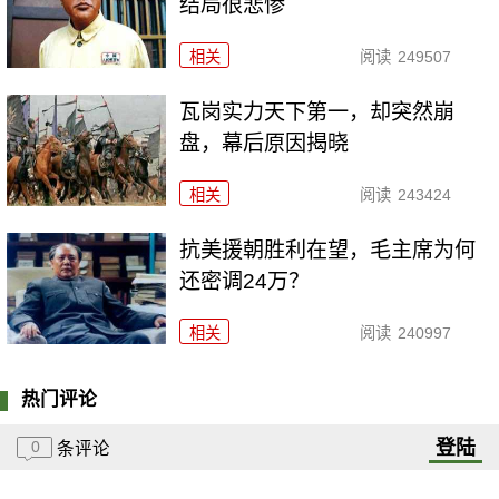
结局很悲惨
相关
阅读
249507
瓦岗实力天下第一，却突然崩
盘，幕后原因揭晓
相关
阅读
243424
抗美援朝胜利在望，毛主席为何
还密调24万？
相关
阅读
240997
热门评论
登陆
0
条评论