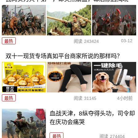
03-12
最热
阅读
243424
双十一现货专场真如平台商家所说的那样吗？
最热
阅读
31145
4小时前
血战天津，8纵夺得头功，司令却
在庆功会痛哭
最热
阅读
274404