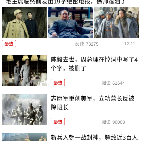
毛主席临终前发出19字绝密电报，徐帅落泪了
12-11
最热
阅读
73275
陈毅去世，周总理在悼词中写了4
个字，被删了
最热
阅读
61644
志愿军重创美军，立功营长反被
降班长
最热
阅读
90003
新兵入朝一战封神，毙敌近3百人