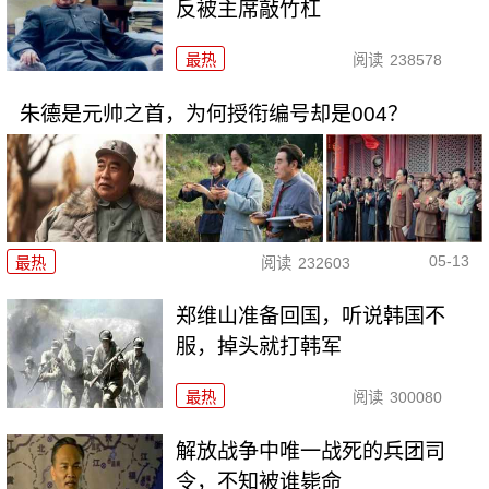
反被主席敲竹杠
最热
阅读
238578
朱德是元帅之首，为何授衔编号却是004？
05-13
最热
阅读
232603
郑维山准备回国，听说韩国不
服，掉头就打韩军
最热
阅读
300080
解放战争中唯一战死的兵团司
令，不知被谁毙命