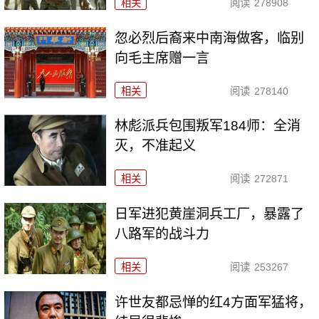
相关
阅读
278908
忽必烈后裔来中南海做客，临别
向毛主席赠一言
相关
阅读
278140
林彪派兵包围叛军184师：全消
灭，不准起义
相关
阅读
272871
日军进犯黄崖洞兵工厂，暴露了
八路军的战斗力
相关
阅读
253267
许世友都忌惮的红4方面军猛将，