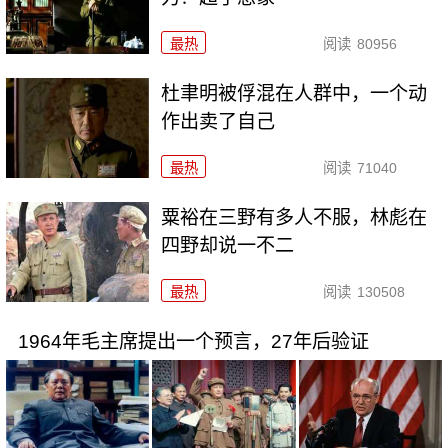
最热
阅读
80956
杜聿明被俘混在人群中，一个动
作出卖了自己
最热
阅读
71040
粟裕在三野有多人不服，林彪在
四野却说一不二
最热
阅读
130508
1964年毛主席提出一个预言，27年后验证