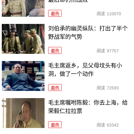
最热
阅读
110070
刘伯承的幽灵纵队：打出了半个
野战军的气势
最热
阅读
97757
毛主席返乡，见父母坟头有小
洞，做了一个动作
最热
阅读
72593
毛主席嘱咐陈毅：你去上海，给
荣毅仁拉拉票
最热
阅读
63342