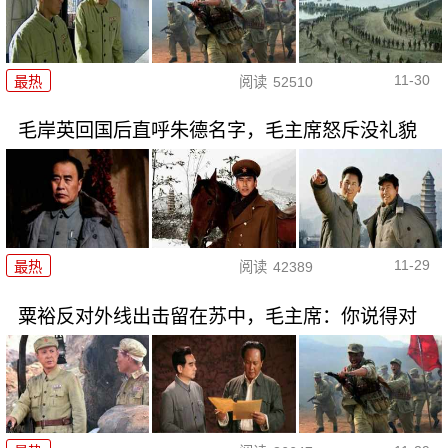
11-30
最热
阅读
52510
毛岸英回国后直呼朱德名字，毛主席怒斥没礼貌
11-29
最热
阅读
42389
粟裕反对外线出击留在苏中，毛主席：你说得对