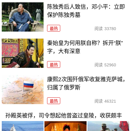
陈独秀后人致信，邓小平：立即
保护陈独秀墓
最热
阅读
33780
秦始皇为何用朕自称？拆开“朕”
字，大有深意
最热
阅读
52960
康熙2次围歼俄军收复雅克萨城，
归属了俄罗斯
最热
阅读
46321
孙殿英被俘，司令想起他曾盗过皇陵，收获颇丰