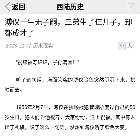
返回
西陆历史
溥仪一生无子嗣，三弟生了仨儿子，却
都成才了
小
大
2023-12-07
历来现实
“祝您福寿绵绵，子孙满堂！”
听了这句话，满面笑容的溥仪脸色突然阴沉下来，拂
袖而去。
1956年2月7日，溥仪在抚顺战犯管理所度过自己的50
岁生日。犯人们为他祝寿，大家纷纷，送上祝福。其中有人
出于礼貌，说了这么一句话，没想到溥仪听了脸色大变。