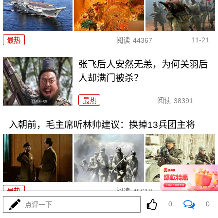
11-21
最热
阅读
44367
张飞后人安然无恙，为何关羽后
人却满门被杀？
最热
阅读
38391
入朝前，毛主席听林帅建议：换掉13兵团主将
11-20
最热
阅读
45618
0
0
点评一下
阎红彦没军职，不符授衔条件，