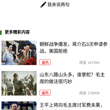
我来说两句
更多精彩内容
朝鲜战争爆发，蒋介石3次申请参
战，美国拒绝
最热
阅读
197394
山东八路山头多，谁掌舵？毛主
席的做法很巧妙
最热
阅读
278908
王平上将向毛主席讨军费未果，