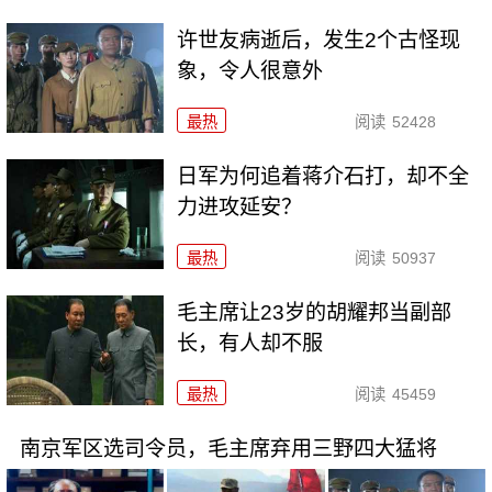
许世友病逝后，发生2个古怪现
象，令人很意外
最热
阅读
52428
日军为何追着蒋介石打，却不全
力进攻延安？
最热
阅读
50937
毛主席让23岁的胡耀邦当副部
长，有人却不服
最热
阅读
45459
南京军区选司令员，毛主席弃用三野四大猛将