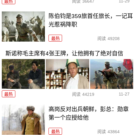
11-29
最热
阅读
36647
陈伯钧是359旅首任旅长，一记耳
光惹祸降职
最热
阅读
49208
斯诺称毛主席有4张王牌，让他拥有了绝对自信
11-27
最热
阅读
44219
高岗反对出兵朝鲜，彭总：勋章
第一个应授给他
最热
阅读
43864