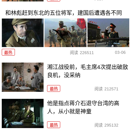
和林彪赶到东北的五位将军，建国后遭遇各不同
03-06
最热
阅读
226511
湘江战役前，毛主席4次提出破敌
良机，没采纳
最热
阅读
212571
他是指点蒋介石退守台湾的高
人，从小就是神童
最热
阅读
295132