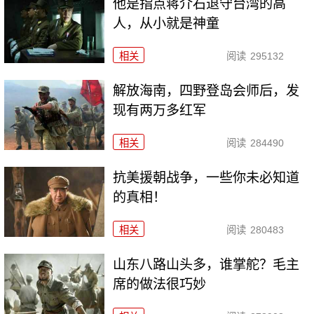
他是指点蒋介石退守台湾的高
人，从小就是神童
相关
阅读
295132
解放海南，四野登岛会师后，发
现有两万多红军
相关
阅读
284490
抗美援朝战争，一些你未必知道
的真相！
相关
阅读
280483
山东八路山头多，谁掌舵？毛主
席的做法很巧妙