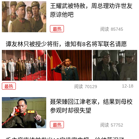
王耀武被特赦，周总理劝许世友
原谅他吧
最热
阅读
85745
谭友林只被授少将衔，谁知有8名将军联名请愿
12-18
最热
阅读
70129
聂荣臻回江津老家，结果到母校
参观时却很失望
最热
阅读
57752