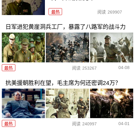
最热
阅读
269907
日军进犯黄崖洞兵工厂，暴露了八路军的战斗力
04-08
最热
阅读
253267
抗美援朝胜利在望，毛主席为何还密调24万？
04-01
最热
阅读
240997