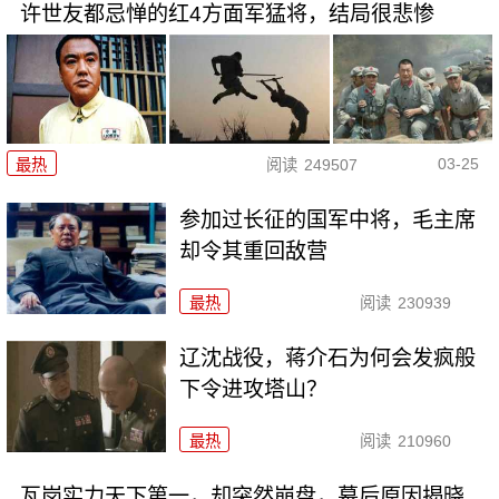
许世友都忌惮的红4方面军猛将，结局很悲惨
03-25
最热
阅读
249507
参加过长征的国军中将，毛主席
却令其重回敌营
最热
阅读
230939
辽沈战役，蒋介石为何会发疯般
下令进攻塔山？
最热
阅读
210960
瓦岗实力天下第一，却突然崩盘，幕后原因揭晓