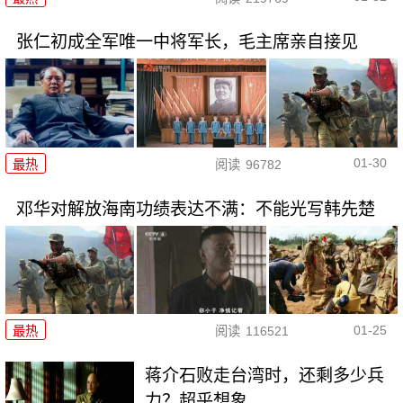
张仁初成全军唯一中将军长，毛主席亲自接见
01-30
最热
阅读
96782
邓华对解放海南功绩表达不满：不能光写韩先楚
01-25
最热
阅读
116521
蒋介石败走台湾时，还剩多少兵
力？超乎想象