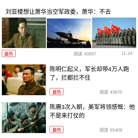
刘亚楼想让萧华当空军政委，萧华：不去
11-24
最热
阅读
40897
陈明仁起义，军长却带4万人跑
了，拦都拦不住
最热
阅读
43870
陈赓3次入朝，美军将领感慨：他
不是来打仗的
最热
阅读
65409