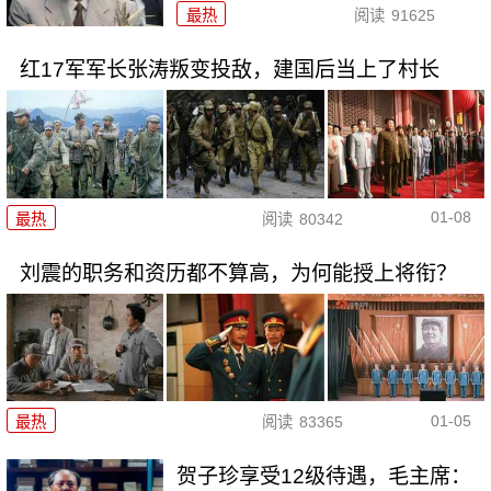
最热
阅读
91625
红17军军长张涛叛变投敌，建国后当上了村长
01-08
最热
阅读
80342
刘震的职务和资历都不算高，为何能授上将衔？
01-05
最热
阅读
83365
贺子珍享受12级待遇，毛主席：