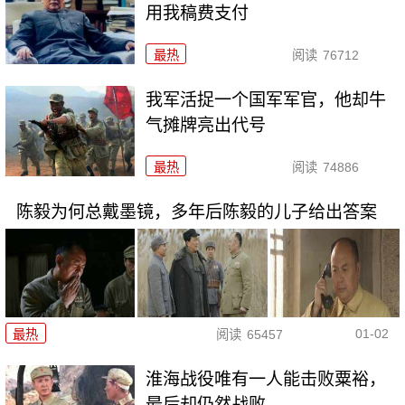
用我稿费支付
最热
阅读
76712
我军活捉一个国军军官，他却牛
气摊牌亮出代号
最热
阅读
74886
陈毅为何总戴墨镜，多年后陈毅的儿子给出答案
01-02
最热
阅读
65457
淮海战役唯有一人能击败粟裕，
最后却仍然战败