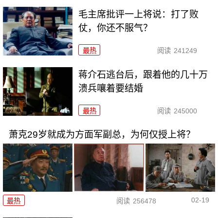
毛主席批评一上将说：打了败
仗，你还不服气？
最热
阅读
241249
蒋介石逃台后，跟着他的几十万
溃兵嚷着要结婚
最热
阅读
245000
萧克29岁就成为方面军副总，为何仅授上将？
02-19
最热
阅读
256478