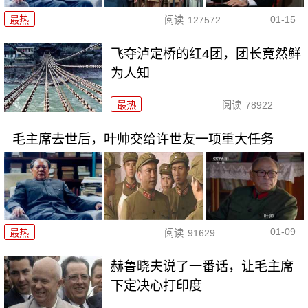
01-15
最热
阅读
127572
飞夺泸定桥的红4团，团长竟然鲜
为人知
最热
阅读
78922
毛主席去世后，叶帅交给许世友一项重大任务
01-09
最热
阅读
91629
赫鲁晓夫说了一番话，让毛主席
下定决心打印度