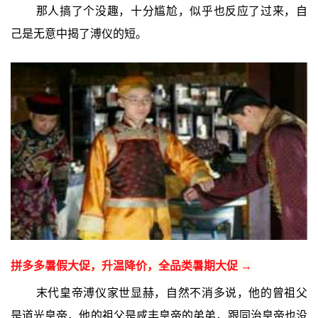
那人搞了个没趣，十分尴尬，似乎也反应了过来，自
己是无意中揭了溥仪的短。
拼多多暑假大促，升温降价，全品类暑期大促 →
末代皇帝溥仪家世显赫，自然不消多说，他的曾祖父
是道光皇帝，他的祖父是咸丰皇帝的弟弟，跟同治皇帝也没