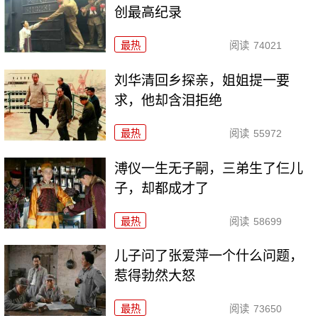
创最高纪录
最热
阅读
74021
刘华清回乡探亲，姐姐提一要
求，他却含泪拒绝
最热
阅读
55972
溥仪一生无子嗣，三弟生了仨儿
子，却都成才了
最热
阅读
58699
儿子问了张爱萍一个什么问题，
惹得勃然大怒
最热
阅读
73650