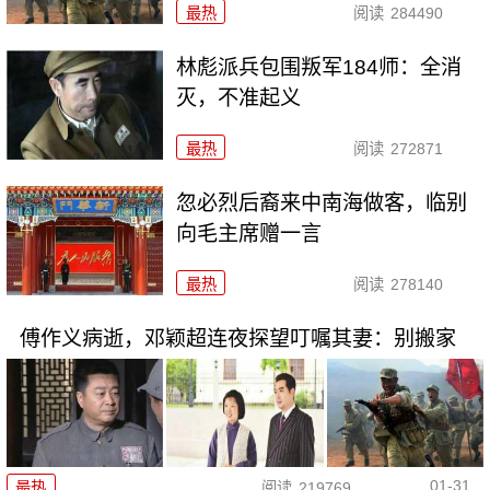
最热
阅读
284490
林彪派兵包围叛军184师：全消
灭，不准起义
最热
阅读
272871
忽必烈后裔来中南海做客，临别
向毛主席赠一言
最热
阅读
278140
傅作义病逝，邓颖超连夜探望叮嘱其妻：别搬家
01-31
最热
阅读
219769