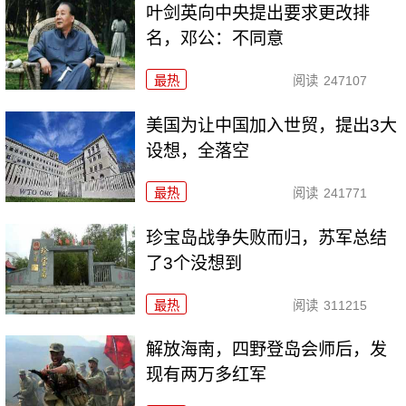
叶剑英向中央提出要求更改排
名，邓公：不同意
最热
阅读
247107
美国为让中国加入世贸，提出3大
设想，全落空
最热
阅读
241771
珍宝岛战争失败而归，苏军总结
了3个没想到
最热
阅读
311215
解放海南，四野登岛会师后，发
现有两万多红军