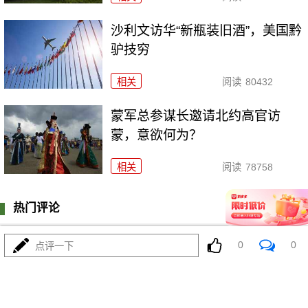
沙利文访华“新瓶装旧酒”，美国黔
驴技穷
相关
阅读
80432
​蒙军总参谋长邀请北约高官访
蒙，意欲何为？
相关
阅读
78758
热门评论
登陆
0
条评论
0
0
点评一下
我来说两句