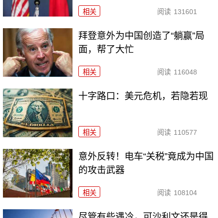
相关
阅读
131601
拜登意外为中国创造了“躺赢”局
面，帮了大忙
相关
阅读
116048
十字路口：美元危机，若隐若现
相关
阅读
110577
意外反转！电车“关税”竟成为中国
的攻击武器
相关
阅读
108104
尽管有些遇冷，可沙利文还是得