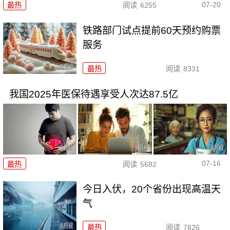
07-20
最热
阅读
6255
铁路部门试点提前60天预约购票
服务
最热
阅读
8331
我国2025年医保待遇享受人次达87.5亿
07-16
最热
阅读
5682
今日入伏，20个省份出现高温天
气
最热
阅读
7826