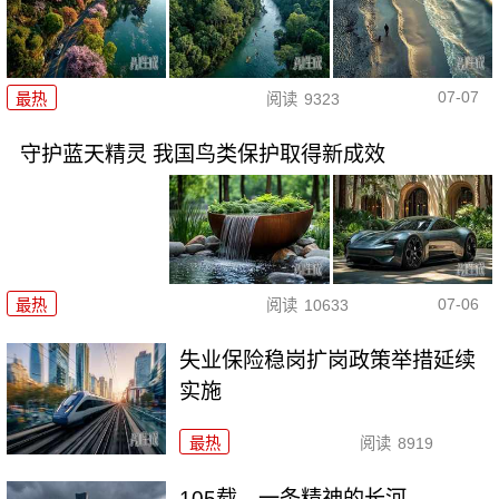
07-07
最热
阅读
9323
守护蓝天精灵 我国鸟类保护取得新成效
07-06
最热
阅读
10633
失业保险稳岗扩岗政策举措延续
实施
最热
阅读
8919
105载，一条精神的长河