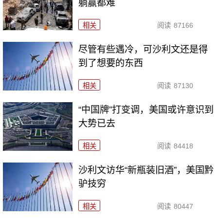
躺赢都难
相关
阅读
87166
尽管有些遇冷，可沙利文还是得
到了想要的东西
相关
阅读
87130
“中国牌”打变调，美国或许意识到
大势已去
相关
阅读
84418
沙利文访华“新瓶装旧酒”，美国黔
驴技穷
相关
阅读
80447