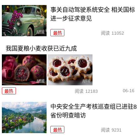
事关自动驾驶系统安全 相关国标
进一步征求意见
最热
阅读
11052
我国夏粮小麦收获已近九成
06-16
最热
阅读
12183
中央安全生产考核巡查组已进驻8
省份明查暗访
最热
阅读
9231