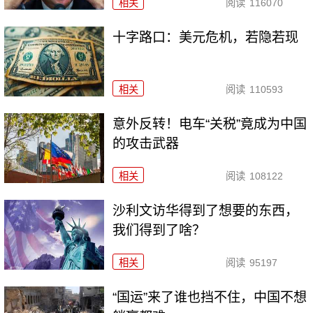
相关
阅读
116070
十字路口：美元危机，若隐若现
相关
阅读
110593
意外反转！电车“关税”竟成为中国
的攻击武器
相关
阅读
108122
沙利文访华得到了想要的东西，
我们得到了啥？
相关
阅读
95197
“国运”来了谁也挡不住，中国不想