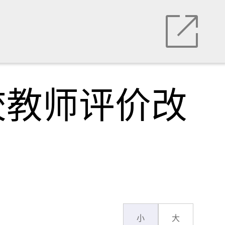
校教师评价改
小
大