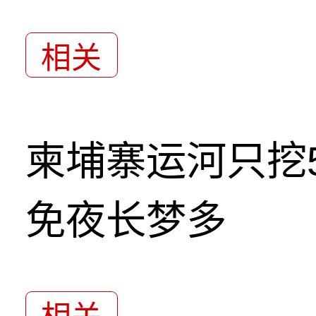
相关
柬埔寨运河只挖5
免夜长梦多