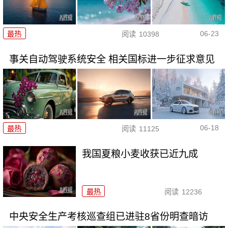
06-23
最热
阅读
10398
事关自动驾驶系统安全 相关国标进一步征求意见
06-18
最热
阅读
11125
我国夏粮小麦收获已近九成
最热
阅读
12236
中央安全生产考核巡查组已进驻8省份明查暗访