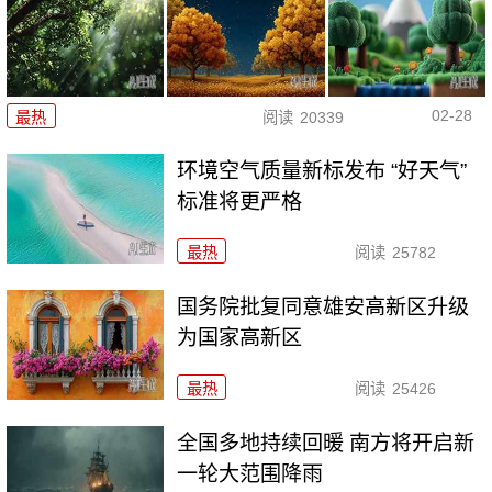
02-28
最热
阅读
20339
环境空气质量新标发布 “好天气”
标准将更严格
最热
阅读
25782
国务院批复同意雄安高新区升级
为国家高新区
最热
阅读
25426
全国多地持续回暖 南方将开启新
一轮大范围降雨