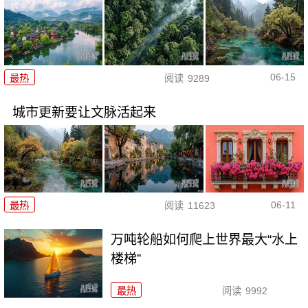
06-15
最热
阅读
9289
城市更新要让文脉活起来
06-11
最热
阅读
11623
万吨轮船如何爬上世界最大“水上
楼梯”
最热
阅读
9992