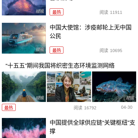
最热
阅读
11911
中国大使馆：涉疫邮轮上无中国
公民
最热
阅读
10695
“十五五”期间我国将织密生态环境监测网络
04-30
最热
阅读
16792
中国提供全球供应链“关键枢纽”支
撑