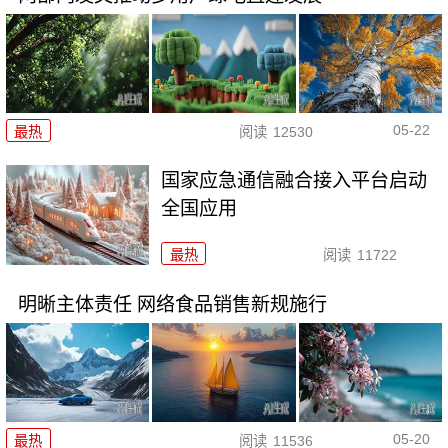
05-22
最热
阅读
12530
国家应急通信融合接入平台启动
全国应用
最热
阅读
11722
明晰主体责任 网络食品销售新规施行
05-20
最热
阅读
11536