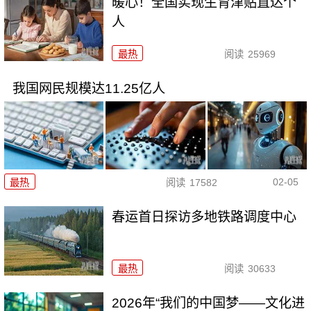
暖心！全国实现生育津贴直达个
人
最热
阅读
25969
我国网民规模达11.25亿人
02-05
最热
阅读
17582
春运首日探访多地铁路调度中心
最热
阅读
30633
2026年“我们的中国梦——文化进