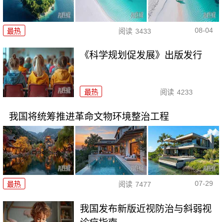
08-04
最热
阅读
3433
《科学规划促发展》出版发行
最热
阅读
4233
我国将统筹推进革命文物环境整治工程
07-29
最热
阅读
7477
我国发布新版近视防治与斜弱视