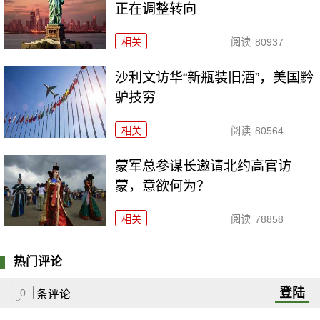
正在调整转向
相关
阅读
80937
沙利文访华“新瓶装旧酒”，美国黔
驴技穷
相关
阅读
80564
​蒙军总参谋长邀请北约高官访
蒙，意欲何为？
相关
阅读
78858
热门评论
登陆
0
条评论