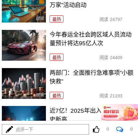
万家”活动启动
最热
阅读
24797
今年春运全社会跨区域人员流动
量预计将达95亿人次
最热
阅读
24409
两部门：全面推行急难事项“小额
快救”
最热
阅读
21193
近7亿！2025年出入境人次创历
史新高
0
0
点评一下
最热
阅读
19412