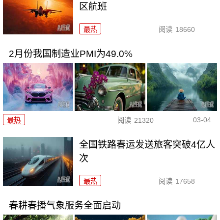
区航班
最热
阅读
18660
2月份我国制造业PMI为49.0%
03-04
最热
阅读
21320
全国铁路春运发送旅客突破4亿人
次
最热
阅读
17658
春耕春播气象服务全面启动