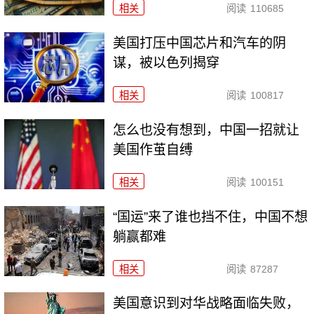
相关
阅读
110685
美国打压中国芯片和汽车的阴
谋，被以色列揭穿
相关
阅读
100817
怎么也没有想到，中国一招就让
美国作茧自缚
相关
阅读
100151
“国运”来了谁也挡不住，中国不想
躺赢都难
相关
阅读
87287
美国意识到对华战略面临失败，