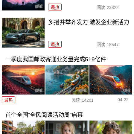
最热
阅读
23822
多措并举齐发力 激发企业新活力
最热
阅读
18547
一季度我国邮政寄递业务量完成519亿件
04-22
最热
阅读
14201
首个全国“全民阅读活动周”启幕