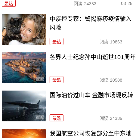
03-25
最热
阅读
24353
中疾控专家：警惕麻疹疫情输入
风险
最热
阅读
19863
各界人士纪念孙中山逝世101周年
最热
阅读
20588
国际油价过山车 金融市场现反转
最热
阅读
24335
我国航空公司恢复部分至中东地