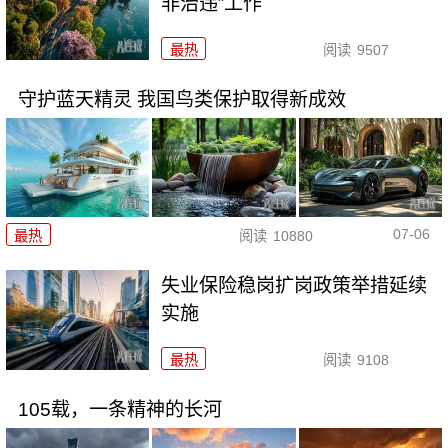
非治违”工作
最热
阅读
9507
守护蓝天精灵 我国鸟类保护取得新成效
07-06
最热
阅读
10880
失业保险稳岗扩岗政策举措延续
实施
最热
阅读
9108
105载，一条精神的长河