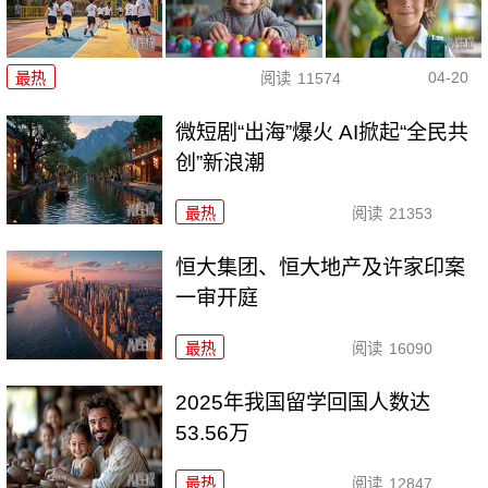
04-20
最热
阅读
11574
微短剧“出海”爆火 AI掀起“全民共
创”新浪潮
最热
阅读
21353
恒大集团、恒大地产及许家印案
一审开庭
最热
阅读
16090
2025年我国留学回国人数达
53.56万
最热
阅读
12847