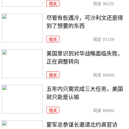
相关
阅读
95225
尽管有些遇冷，可沙利文还是得
到了想要的东西
相关
阅读
87158
美国意识到对华战略面临失败，
正在调整转向
相关
阅读
80859
五年内只需完成三大任务，美国
就只能是认输
相关
阅读
80690
​蒙军总参谋长邀请北约高官访