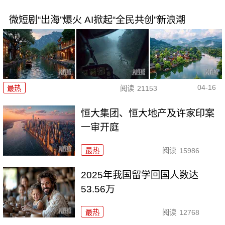
微短剧“出海”爆火 AI掀起“全民共创”新浪潮
04-16
最热
阅读
21153
恒大集团、恒大地产及许家印案
一审开庭
最热
阅读
15986
2025年我国留学回国人数达
53.56万
最热
阅读
12768