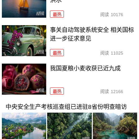
洪水
最热
阅读
10176
事关自动驾驶系统安全 相关国标
进一步征求意见
最热
阅读
11025
我国夏粮小麦收获已近九成
最热
阅读
12166
中央安全生产考核巡查组已进驻8省份明查暗访