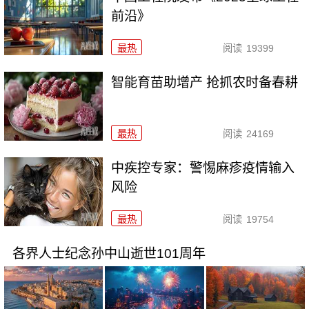
前沿》
最热
阅读
19399
智能育苗助增产 抢抓农时备春耕
最热
阅读
24169
中疾控专家：警惕麻疹疫情输入
风险
最热
阅读
19754
各界人士纪念孙中山逝世101周年