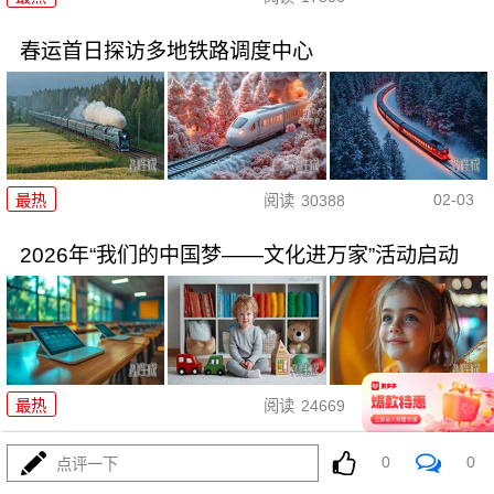
春运首日探访多地铁路调度中心
02-03
最热
阅读
30388
2026年“我们的中国梦——文化进万家”活动启动
02-02
最热
阅读
24669
今年春运全社会跨区域人员流动
0
0
点评一下
量预计将达95亿人次