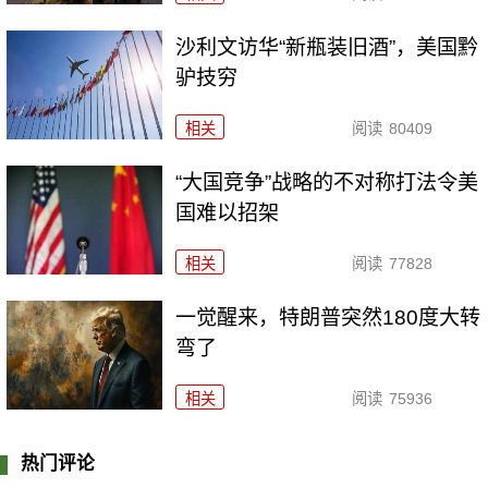
沙利文访华“新瓶装旧酒”，美国黔
驴技穷
相关
阅读
80409
“大国竞争”战略的不对称打法令美
国难以招架
相关
阅读
77828
一觉醒来，特朗普突然180度大转
弯了
相关
阅读
75936
热门评论