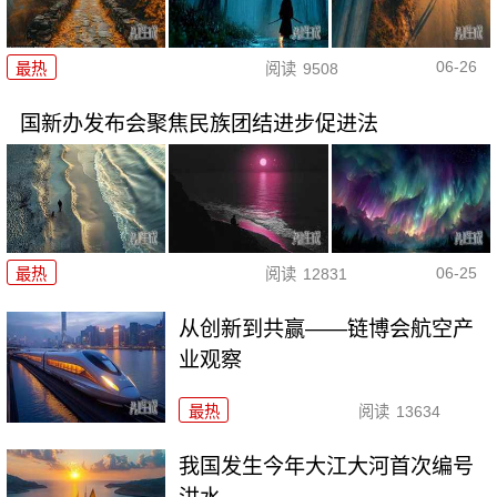
06-26
最热
阅读
9508
国新办发布会聚焦民族团结进步促进法
06-25
最热
阅读
12831
从创新到共赢——链博会航空产
业观察
最热
阅读
13634
我国发生今年大江大河首次编号