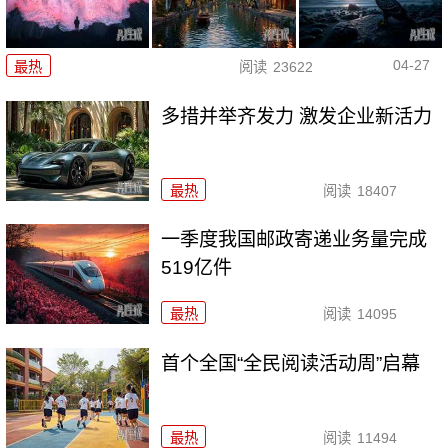
04-27
最热
阅读
23622
多措并举齐发力 激发企业新活力
最热
阅读
18407
一季度我国邮政寄递业务量完成
519亿件
最热
阅读
14095
首个全国“全民阅读活动周”启幕
最热
阅读
11494