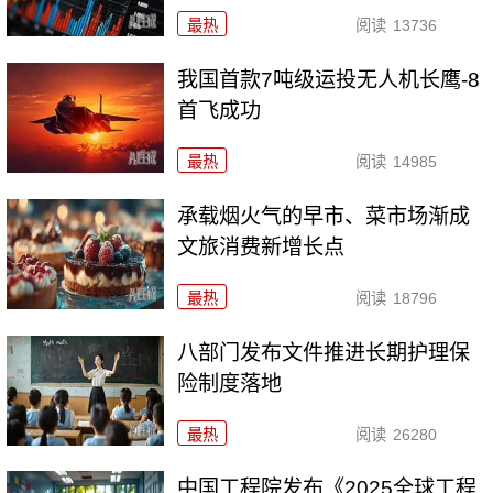
最热
阅读
13736
我国首款7吨级运投无人机长鹰-8
首飞成功
最热
阅读
14985
承载烟火气的早市、菜市场渐成
文旅消费新增长点
最热
阅读
18796
八部门发布文件推进长期护理保
险制度落地
最热
阅读
26280
中国工程院发布《2025全球工程