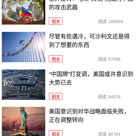
的攻击武器
相关
阅读
108089
尽管有些遇冷，可沙利文还是得
到了想要的东西
相关
阅读
87099
“中国牌”打变调，美国或许意识到
大势已去
相关
阅读
84378
美国意识到对华战略面临失败，
正在调整转向
相关
阅读
80784