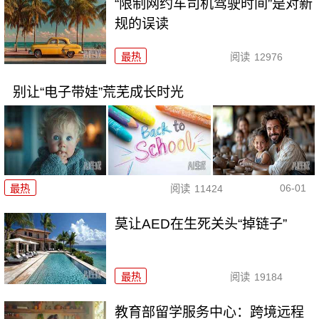
“限制网约车司机驾驶时间”是对新
规的误读
最热
阅读
12976
别让“电子带娃”荒芜成长时光
06-01
最热
阅读
11424
莫让AED在生死关头“掉链子”
最热
阅读
19184
教育部留学服务中心：跨境远程