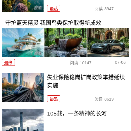
最热
阅读
8947
守护蓝天精灵 我国鸟类保护取得新成效
07-06
最热
阅读
10147
失业保险稳岗扩岗政策举措延续
实施
最热
阅读
8619
105载，一条精神的长河