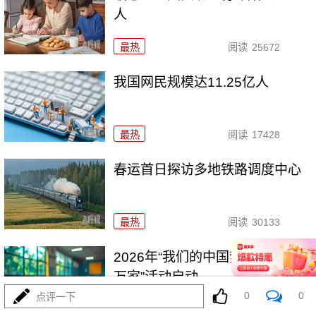
人
最热
阅读
25672
我国网民规模达11.25亿人
最热
阅读
17428
春运首日探访多地铁路调度中心
最热
阅读
30133
2026年“我们的中国梦——文化进
万家”活动启动
0
0
点评一下
最热
阅读
24534