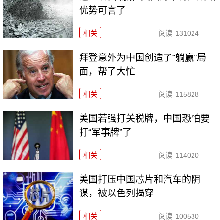
优势可言了
相关
阅读
131024
拜登意外为中国创造了“躺赢”局
面，帮了大忙
相关
阅读
115828
美国若强打关税牌，中国恐怕要
打“军事牌”了
相关
阅读
114020
美国打压中国芯片和汽车的阴
谋，被以色列揭穿
相关
阅读
100530