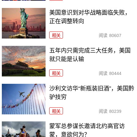
美国意识到对华战略面临失败，
正在调整转向
相关
阅读
80607
五年内只需完成三大任务，美国
就只能是认输
相关
阅读
80444
沙利文访华“新瓶装旧酒”，美国黔
驴技穷
相关
阅读
80239
​蒙军总参谋长邀请北约高官访
蒙，意欲何为？