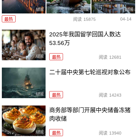
04-14
最热
阅读
15875
2025年我国留学回国人数达
53.56万
最热
阅读
12681
二十届中央第七轮巡视对象公布
最热
阅读
14243
商务部等部门开展中央储备冻猪
肉收储
最热
阅读
13940