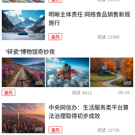
明晰主体责任 网络食品销售新规
施行
最热
阅读
11300
“碎瓷”博物馆奇妙夜
05-18
最热
阅读
9412
中央网信办：生活服务类平台算
法治理取得初步成效
最热
阅读
12735