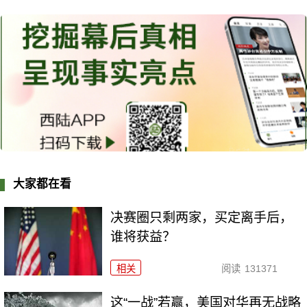
大家都在看
决赛圈只剩两家，买定离手后，
谁将获益？
相关
阅读
131371
这“一战”若赢，美国对华再无战略