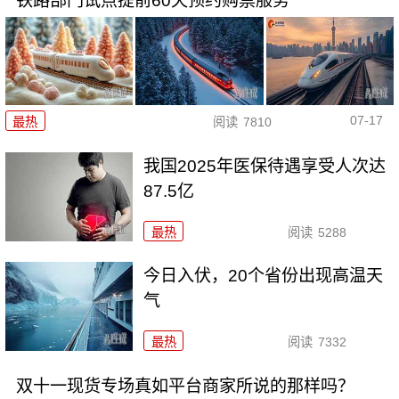
铁路部门试点提前60天预约购票服务
07-17
最热
阅读
7810
我国2025年医保待遇享受人次达
87.5亿
最热
阅读
5288
今日入伏，20个省份出现高温天
气
最热
阅读
7332
双十一现货专场真如平台商家所说的那样吗？