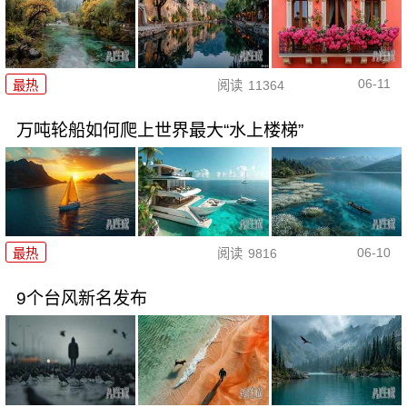
06-11
最热
阅读
11364
万吨轮船如何爬上世界最大“水上楼梯”
06-10
最热
阅读
9816
9个台风新名发布