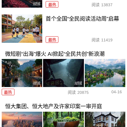
最热
阅读
13837
首个全国“全民阅读活动周”启幕
最热
阅读
11419
微短剧“出海”爆火 AI掀起“全民共创”新浪潮
04-16
最热
阅读
20875
恒大集团、恒大地产及许家印案一审开庭