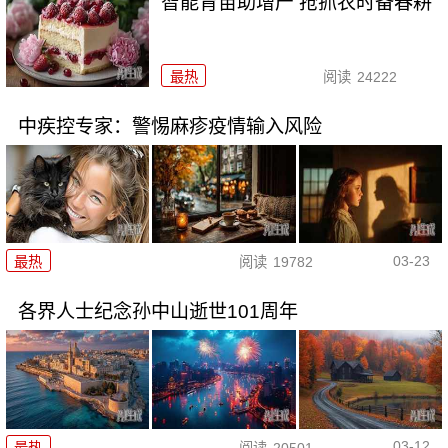
智能育苗助增产 抢抓农时备春耕
最热
阅读
24222
中疾控专家：警惕麻疹疫情输入风险
03-23
最热
阅读
19782
各界人士纪念孙中山逝世101周年
03-12
最热
阅读
20501