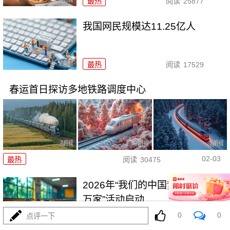
最热
阅读
25877
我国网民规模达11.25亿人
最热
阅读
17529
春运首日探访多地铁路调度中心
02-03
最热
阅读
30475
2026年“我们的中国梦——文化进
万家”活动启动
0
0
点评一下
最热
阅读
24712