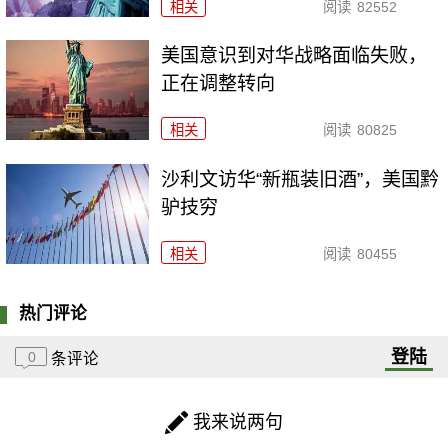
相关
阅读
82552
美国意识到对华战略面临失败，
正在调整转向
相关
阅读
80825
沙利文访华“新瓶装旧酒”，美国黔
驴技穷
相关
阅读
80455
热门评论
登陆
0
条评论
我来说两句