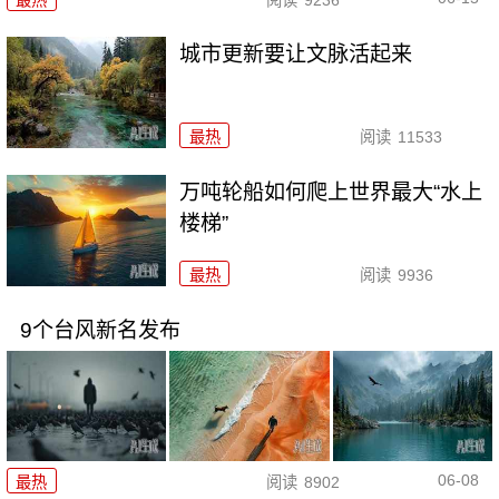
城市更新要让文脉活起来
最热
阅读
11533
万吨轮船如何爬上世界最大“水上
楼梯”
最热
阅读
9936
9个台风新名发布
06-08
最热
阅读
8902