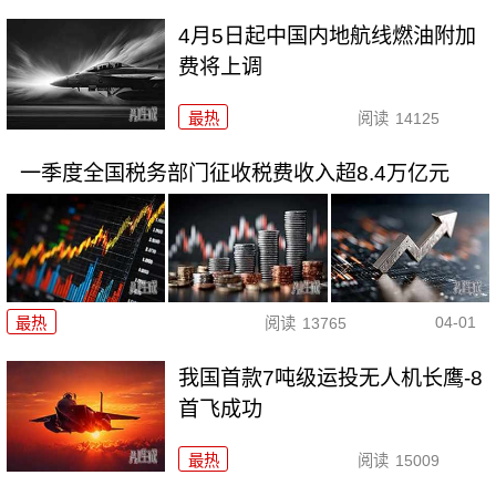
4月5日起中国内地航线燃油附加
费将上调
最热
阅读
14125
一季度全国税务部门征收税费收入超8.4万亿元
04-01
最热
阅读
13765
我国首款7吨级运投无人机长鹰-8
首飞成功
最热
阅读
15009