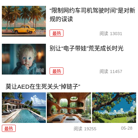
“限制网约车司机驾驶时间”是对新
规的误读
最热
阅读
13031
别让“电子带娃”荒芜成长时光
最热
阅读
11457
莫让AED在生死关头“掉链子”
05-28
最热
阅读
19255