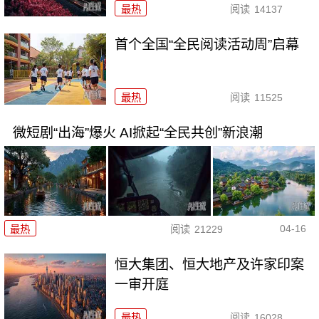
最热
阅读
14137
首个全国“全民阅读活动周”启幕
最热
阅读
11525
微短剧“出海”爆火 AI掀起“全民共创”新浪潮
04-16
最热
阅读
21229
恒大集团、恒大地产及许家印案
一审开庭
最热
阅读
16028