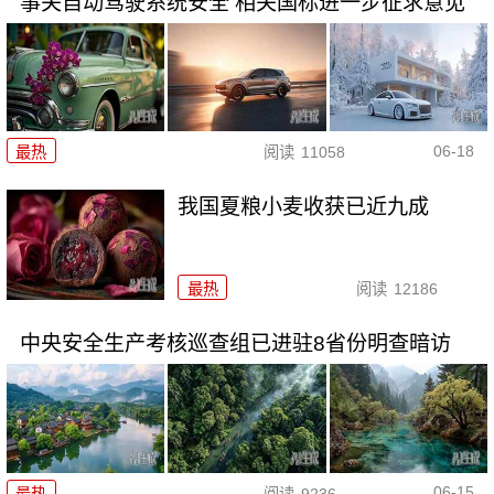
事关自动驾驶系统安全 相关国标进一步征求意见
06-18
最热
阅读
11058
我国夏粮小麦收获已近九成
最热
阅读
12186
中央安全生产考核巡查组已进驻8省份明查暗访
06-15
最热
阅读
9236