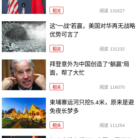
相关
阅读
131627
这“一战”若赢，美国对华再无战略
优势可言了
相关
阅读
131232
拜登意外为中国创造了“躺赢”局
面，帮了大忙
相关
阅读
116070
柬埔寨运河只挖5.4米，原来是避
免夜长梦多
相关
阅读
111254