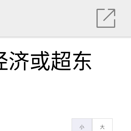
经济或超东
小
大