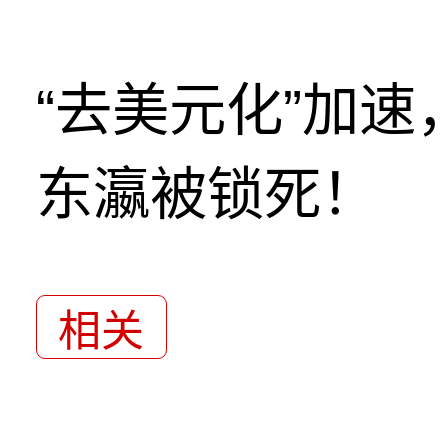
“去美元化”加
东瀛被锁死！
相关