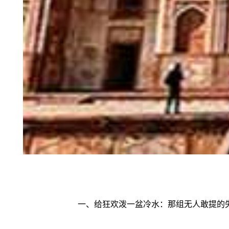
一、给狂欢泼一盆冷水：那组无人敢提的