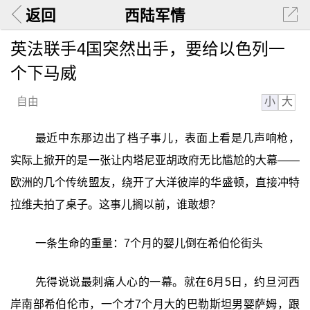
返回
西陆军情
英法联手4国突然出手，要给以色列一
个下马威
小
大
自由
最近中东那边出了档子事儿，表面上看是几声响枪，
实际上掀开的是一张让内塔尼亚胡政府无比尴尬的大幕——
欧洲的几个传统盟友，绕开了大洋彼岸的华盛顿，直接冲特
拉维夫拍了桌子。这事儿搁以前，谁敢想？
一条生命的重量：7个月的婴儿倒在希伯伦街头
先得说说最刺痛人心的一幕。就在6月5日，约旦河西
岸南部希伯伦市，一个才7个月大的巴勒斯坦男婴萨姆，跟