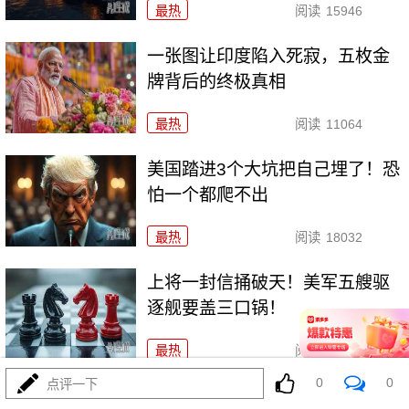
最热
阅读
15946
一张图让印度陷入死寂，五枚金
牌背后的终极真相
最热
阅读
11064
美国踏进3个大坑把自己埋了！恐
怕一个都爬不出
最热
阅读
18032
上将一封信捅破天！美军五艘驱
逐舰要盖三口锅！
最热
阅读
7719
0
0
点评一下
特朗普要对伊朗动手？最狠的还没来，最骚的来了