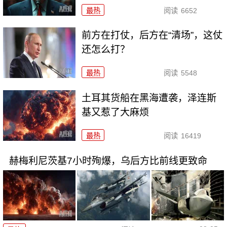
最热
阅读
6652
前方在打仗，后方在“清场”，这仗
还怎么打？
最热
阅读
5548
土耳其货船在黑海遭袭，泽连斯
基又惹了大麻烦
最热
阅读
16419
赫梅利尼茨基7小时殉爆，乌后方比前线更致命