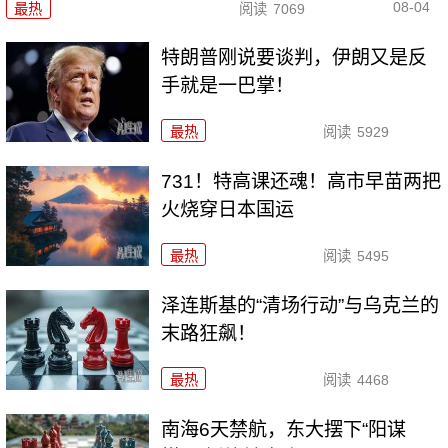
08-04
最热
阅读
7069
特朗普刚说要谈判，伊朗又是反
手就是一巴掌！
最热
阅读
5929
731！特高课还魂！高市早苗两把
火烧穿日本国运
最热
阅读
5495
泽连斯基的“清场行动”与乌克兰的
末路狂飙！
最热
阅读
4468
南海6天禁航，东大摆下“阳谋