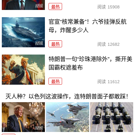
最热
阅读
15908
官宣“核常兼备”！六爷挂弹反航
母，炸醒多少人
最热
阅读
12682
特朗普一句“珍珠港除外”，撕开美
国霸权遮羞布
最热
阅读
11612
灭人种？以色列这波操作，连特朗普面子都敢踩！