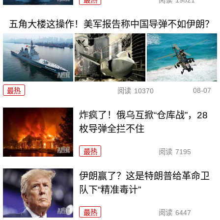
最热
阅读
19821
五角大楼这操作！美军报告称中国导弹不如伊朗？
08-07
最热
阅读
10370
炸疯了！俄乌互掀“仓库战”，28
枚导弹全拦不住
最热
阅读
7195
伊朗赢了？这是特朗普给革命卫
队下“精准毒计”
最热
阅读
6447