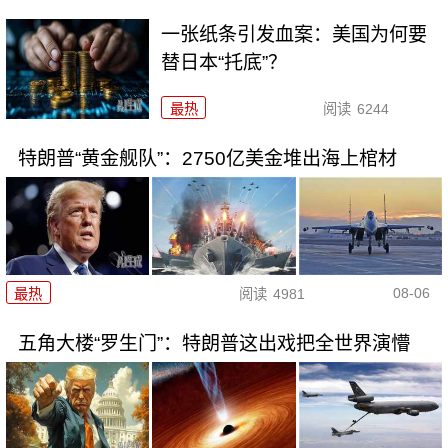
一张纸条引发血案：美国为何要
替日本“托底”？
最热
阅读
6244
特朗普“黄金舰队”：2750亿美金堆出海上棺材
08-06
最热
阅读
4981
五角大楼“罗生门”：特朗普这出戏把全世界演懵