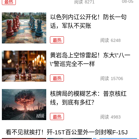
08-05
最热
阅读
8271
以色列内讧公开化！防长一句
话，军队不买账
最热
阅读
6248
黄岩岛上空惊雷起！东大\"八一
\"警巡完全不一样
最热
阅读
15706
核牌局的模糊艺术：普京核红
线，到底有多红？
最热
阅读
4983
看不见就挨打！歼-15T百公里外一剑封喉F-15J