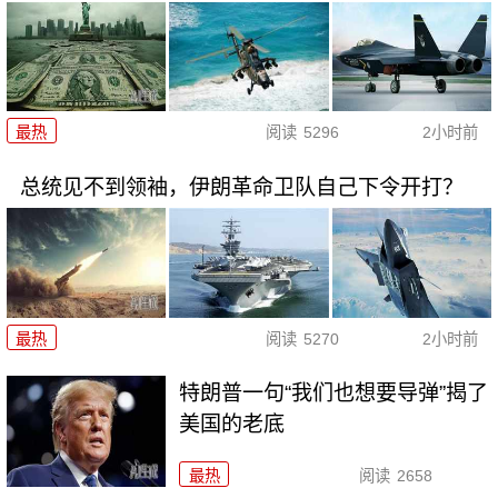
最热
阅读
5296
2小时前
总统见不到领袖，伊朗革命卫队自己下令开打？
最热
阅读
5270
2小时前
特朗普一句“我们也想要导弹”揭了
美国的老底
最热
阅读
2658