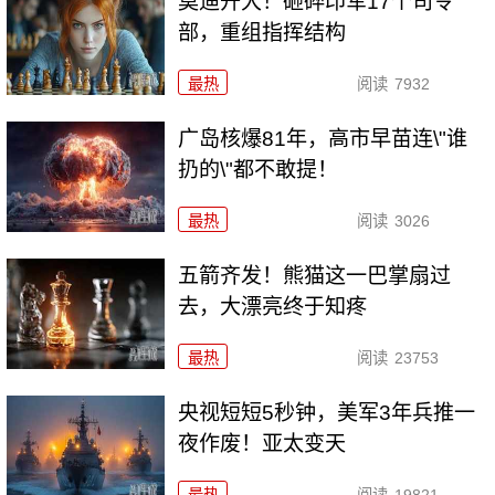
莫迪开大！砸碎印军17个司令
部，重组指挥结构
最热
阅读
7932
广岛核爆81年，高市早苗连\"谁
扔的\"都不敢提！
最热
阅读
3026
五箭齐发！熊猫这一巴掌扇过
去，大漂亮终于知疼
最热
阅读
23753
央视短短5秒钟，美军3年兵推一
夜作废！亚太变天