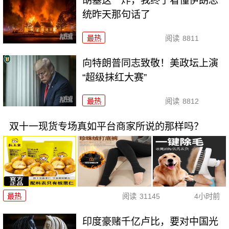
胡塞这一炸，我终于看懂伊朗总
统昨天那句话了
最热
阅读
8811
向特朗普同志致敬！美政坛上演
“超级抹红大赛”
最热
阅读
8812
双十一现货专场真如平台商家所说的那样吗？
最热
阅读
31145
4小时前
印度豪赌千亿卢比，要对中国光