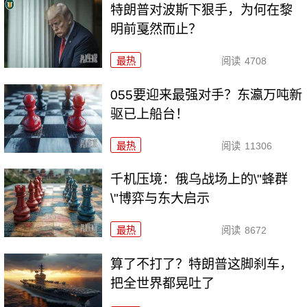
特朗普对波斯下狠手，为何在黎
明前戛然而止？
最热
阅读
4708
055要迎来最强对手？东瀛万吨新
驱已上船台！
最热
阅读
11306
千机压境：俄乌战场上的\"蜂群
\"博弈与东大启示
最热
阅读
8672
算了不打了？特朗普这脚刹车，
把全世界都晃吐了