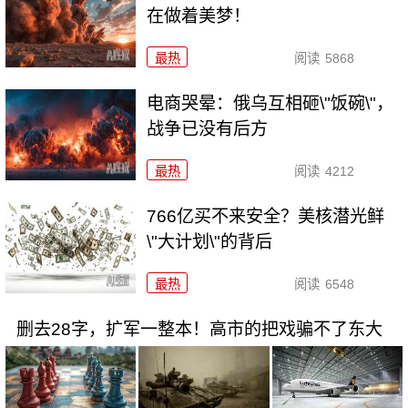
在做着美梦！
最热
阅读
5868
电商哭晕：俄乌互相砸\"饭碗\"，
战争已没有后方
最热
阅读
4212
766亿买不来安全？美核潜光鲜
\"大计划\"的背后
最热
阅读
6548
删去28字，扩军一整本！高市的把戏骗不了东大