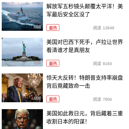
解放军五秒镜头颠覆太平洋！美
军最后安全区没了
最热
阅读
13848
美国对巴西下死手，卢拉让世界
看清谁才是真朋友
最热
阅读
8160
惊天大反转！特朗普支持率崩盘
背后竟藏致命一击
最热
阅读
7806
美国如此救日元，背后藏着三重
收割日本的阳谋！