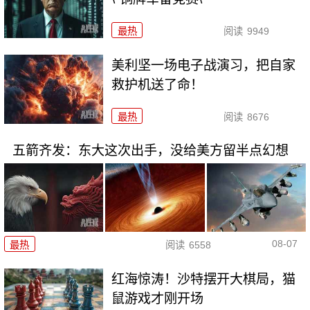
最热
阅读
9949
美利坚一场电子战演习，把自家
救护机送了命！
最热
阅读
8676
五箭齐发：东大这次出手，没给美方留半点幻想
08-07
最热
阅读
6558
红海惊涛！沙特摆开大棋局，猫
鼠游戏才刚开场