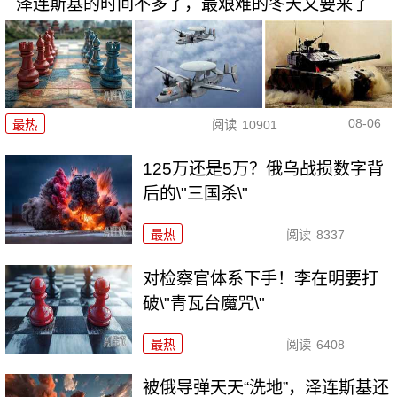
泽连斯基的时间不多了，最艰难的冬天又要来了
08-06
最热
阅读
10901
125万还是5万？俄乌战损数字背
后的\"三国杀\"
最热
阅读
8337
对检察官体系下手！李在明要打
破\"青瓦台魔咒\"
最热
阅读
6408
被俄导弹天天“洗地”，泽连斯基还