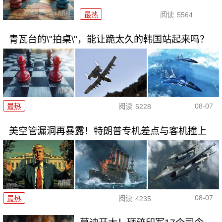
最热
阅读
5564
青瓦台的\"拍桌\"，能让跪太久的韩国站起来吗？
08-07
最热
阅读
5228
美空管漏洞再暴露！特朗普专机差点与客机撞上
08-07
最热
阅读
4235