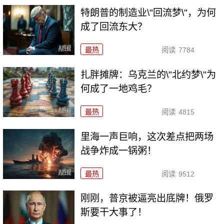
特朗普的制造业\"回流梦\"，为何
成了回流东大？
最热
阅读
7784
扎胖摊牌：乌克兰的\"北约梦\"为
何成了一地鸡毛？
最热
阅读
4815
里海一声巨响，这次差点把两场
战争炸成一锅粥！
最热
阅读
9512
刚刚，普京被逼亮出底牌！俄罗
斯要干大事了！