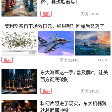
棋”，锤炼铁拳头！
最热
阅读
21610
美利坚亲自下场救日元，结果呢？回弹后又蔫了
08-04
最热
阅读
12445
东大海军这一手\"普及牌\"，让美
西方彻底破防！
最热
阅读
24513
科幻片照进了现实，东大机器狼
驮着武器冲锋！