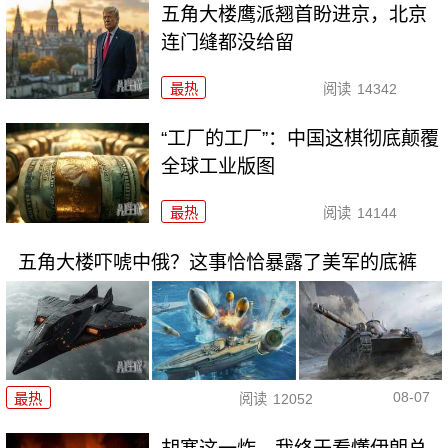
五角大楼鹰派翘首盼进京，北京
连门缝都没给留
最热
阅读
14342
“工厂的工厂”：中国这棋彻底颠覆
全球工业版图
最热
阅读
14144
五角大楼吓唬中俄？这事恰恰暴露了美军的底裤
08-07
最热
阅读
12052