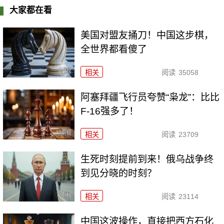
大家都在看
美国对盟友捅刀！中国这步棋，
全世界都看傻了
相关
阅读
35058
阿塞拜疆飞行员夸赞“枭龙”：比比
F-16强多了！
相关
阅读
23709
生死时刻提前到来！俄乌战争终
到见分晓的时刻？
相关
阅读
23114
中国这波操作，直接把西方石化