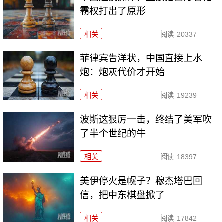
霸权打出了原形
相关
阅读
20337
菲律宾告洋状，中国直接上水
炮：炮灰代价才开始
相关
阅读
19239
波斯这狠厉一击，终结了美军吹
了半个世纪的牛
相关
阅读
18397
美伊停火是幌子？穆杰塔巴回
信，把中东棋盘掀了
相关
阅读
17842