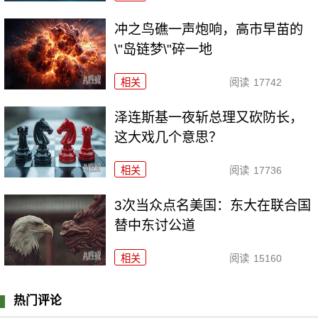
冲之鸟礁一声炮响，高市早苗的
\"岛链梦\"碎一地
相关
阅读
17742
泽连斯基一夜斩总理又砍防长，
这大戏几个意思？
相关
阅读
17736
3次当众点名美国：东大在联合国
替中东讨公道
相关
阅读
15160
热门评论