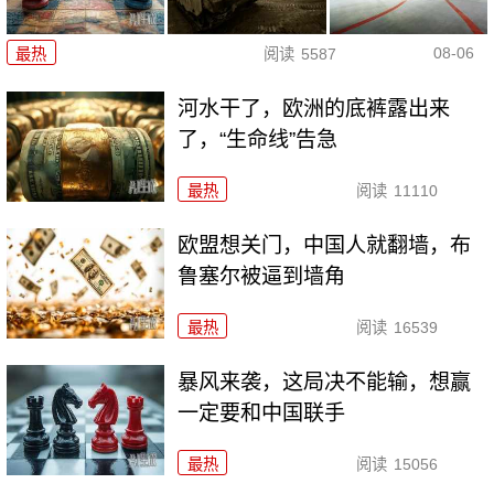
08-06
最热
阅读
5587
河水干了，欧洲的底裤露出来
了，“生命线”告急
最热
阅读
11110
欧盟想关门，中国人就翻墙，布
鲁塞尔被逼到墙角
最热
阅读
16539
暴风来袭，这局决不能输，想赢
一定要和中国联手
最热
阅读
15056