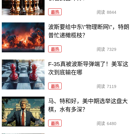
最热
阅读
8844
波斯要给中东\"物理断网\"，特朗
普忙递橄榄枝？
最热
阅读
7329
F-35真被波斯导弹端了！美军这
次到底输在哪
最热
阅读
7119
马、特和好，美中期选举这盘大
棋，水有多深？
最热
阅读
6480