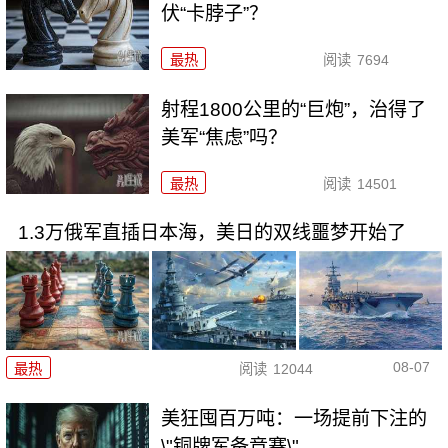
伏“卡脖子”？
最热
阅读
7694
射程1800公里的“巨炮”，治得了
美军“焦虑”吗？
最热
阅读
14501
1.3万俄军直插日本海，美日的双线噩梦开始了
08-07
最热
阅读
12044
美狂囤百万吨：一场提前下注的
\"铜牌军备竞赛\"