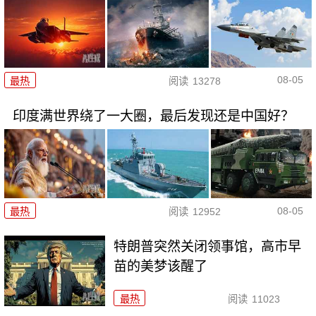
08-05
最热
阅读
13278
印度满世界绕了一大圈，最后发现还是中国好？
08-05
最热
阅读
12952
特朗普突然关闭领事馆，高市早
苗的美梦该醒了
最热
阅读
11023