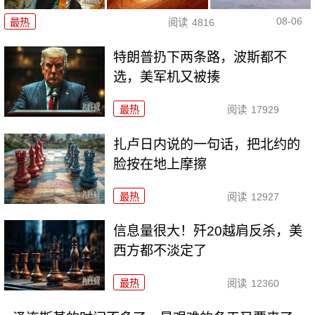
08-06
最热
阅读
4816
特朗普扔下两条路，波斯都不
选，美军机又被揍
最热
阅读
17929
扎卢日内说的一句话，把北约的
脸按在地上摩擦
最热
阅读
12927
信息量很大！歼20越肩反杀，美
西方都不淡定了
最热
阅读
12360