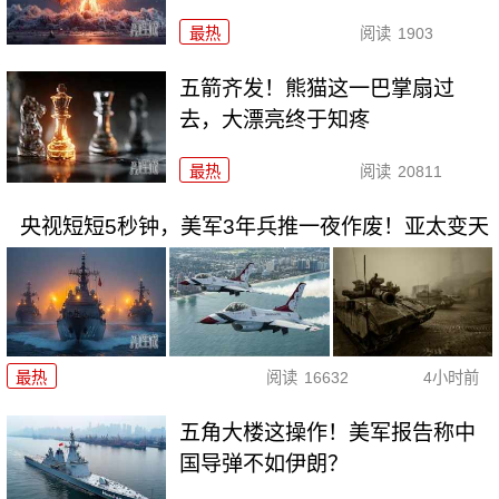
最热
阅读
1903
五箭齐发！熊猫这一巴掌扇过
去，大漂亮终于知疼
最热
阅读
20811
央视短短5秒钟，美军3年兵推一夜作废！亚太变天
最热
阅读
16632
4小时前
五角大楼这操作！美军报告称中
国导弹不如伊朗？