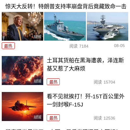
惊天大反转！特朗普支持率崩盘背后竟藏致命一击
08-05
最热
阅读
7184
土耳其货船在黑海遭袭，泽连斯
基又惹了大麻烦
最热
阅读
15704
看不见就挨打！歼-15T百公里外
一剑封喉F-15J
最热
阅读
12536