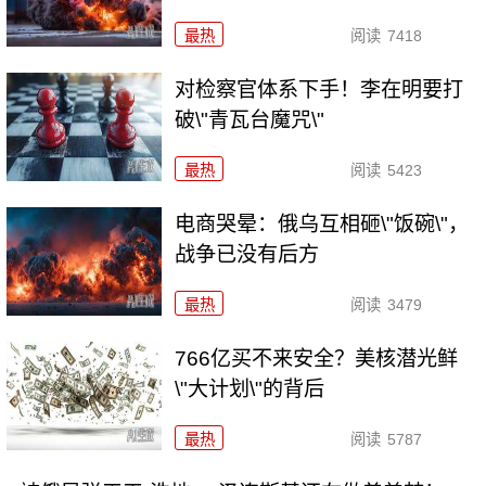
最热
阅读
7418
对检察官体系下手！李在明要打
破\"青瓦台魔咒\"
最热
阅读
5423
电商哭晕：俄乌互相砸\"饭碗\"，
战争已没有后方
最热
阅读
3479
766亿买不来安全？美核潜光鲜
\"大计划\"的背后
最热
阅读
5787