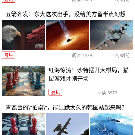
五箭齐发：东大这次出手，没给美方留半点幻想
最热
阅读
4479
2小时前
红海惊涛！沙特摆开大棋局，猫
鼠游戏才刚开场
最热
阅读
3973
青瓦台的\"拍桌\"，能让跪太久的韩国站起来吗？