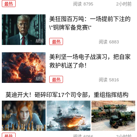
最热
阅读
8795
2小时前
美狂囤百万吨：一场提前下注的
\"铜牌军备竞赛\"
最热
阅读
6883
美利坚一场电子战演习，把自家
救护机送了命！
最热
阅读
5816
莫迪开大！砸碎印军17个司令部，重组指挥结构
最热
阅读
6056
2小时前