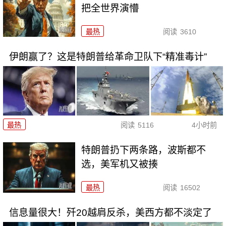
把全世界演懵
最热
阅读
3610
伊朗赢了？这是特朗普给革命卫队下“精准毒计”
最热
阅读
5116
4小时前
特朗普扔下两条路，波斯都不
选，美军机又被揍
最热
阅读
16502
信息量很大！歼20越肩反杀，美西方都不淡定了