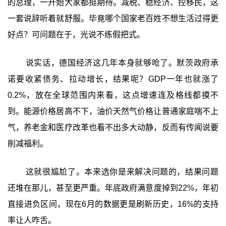
的总理，一开始大家都挺期待。减税、稳经济、控移民，这
一套说辞听着就舒服。毕竟哪个国家老百姓不想生活过得更
好点？可问题在于，光说不练假把式。
说实话，德国经济这几年本身就够呛了。默茨政府承
诺要收紧债务、拉动增长，结果呢？GDP一年也就涨了
0.2%，放在全球范围内来看，这点增速连及格线都摸不
到。能源价格居高不下，油价天然气价格让普通家庭喘不上
气，养老金和医疗改革也看不出多大动静，反而有传闻说要
削减福利。
这就很尴尬了。本来选你是来解决问题的，结果问题
还堆在那儿，甚至更严重。年底政府满意度掉到22%，年初
直接进负区间，现在6月的数据更是刷新历史，16%的支持
率让人咋舌。