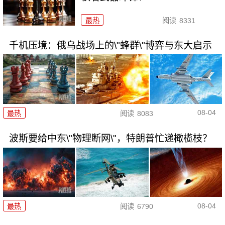
最热
阅读
8331
千机压境：俄乌战场上的\"蜂群\"博弈与东大启示
08-04
最热
阅读
8083
波斯要给中东\"物理断网\"，特朗普忙递橄榄枝？
08-04
最热
阅读
6790