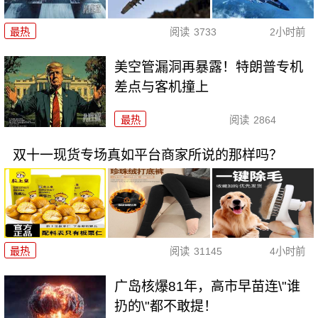
最热
阅读
3733
2小时前
美空管漏洞再暴露！特朗普专机
差点与客机撞上
最热
阅读
2864
双十一现货专场真如平台商家所说的那样吗？
最热
阅读
31145
4小时前
广岛核爆81年，高市早苗连\"谁
扔的\"都不敢提！