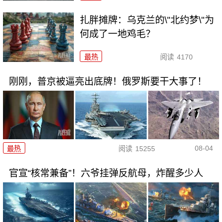
扎胖摊牌：乌克兰的\"北约梦\"为
何成了一地鸡毛？
最热
阅读
4170
刚刚，普京被逼亮出底牌！俄罗斯要干大事了！
08-04
最热
阅读
15255
官宣“核常兼备”！六爷挂弹反航母，炸醒多少人