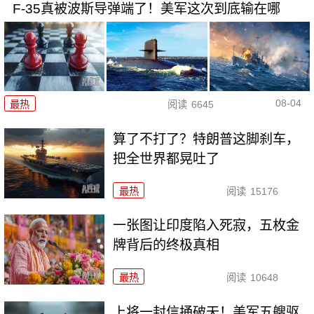
F-35真被波斯导弹端了！美军这次到底输在哪
08-04
最热
阅读
6645
算了不打了？特朗普这脚刹车，
把全世界都晃吐了
最热
阅读
15176
一张图让印度陷入死寂，五枚金
牌背后的终极真相
最热
阅读
10648
上将一封信捅破天！美军五艘驱