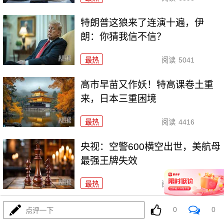
特朗普这狼来了连演十遍，伊
朗：你猜我信不信？
最热
阅读
5041
高市早苗又作妖！特高课卷土重
来，日本三重困境
最热
阅读
4416
央视：空警600横空出世，美航母
最强王牌失效
最热
阅读
23233
美利坚资源收割局：特朗普为何
0
0
点评一下
对乌稀土\"摊牌\"