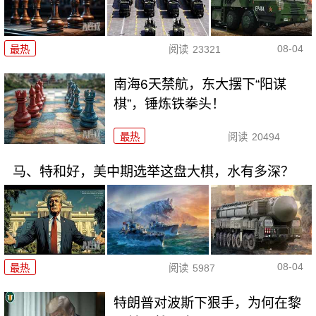
08-04
最热
阅读
23321
南海6天禁航，东大摆下“阳谋
棋”，锤炼铁拳头！
最热
阅读
20494
马、特和好，美中期选举这盘大棋，水有多深？
08-04
最热
阅读
5987
特朗普对波斯下狠手，为何在黎