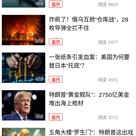
最热
阅读
8826
炸疯了！俄乌互掀“仓库战”，28
枚导弹全拦不住
最热
阅读
5977
一张纸条引发血案：美国为何要
替日本“托底”？
最热
阅读
4921
特朗普“黄金舰队”：2750亿美金
堆出海上棺材
最热
阅读
3721
五角大楼“罗生门”：特朗普这出戏