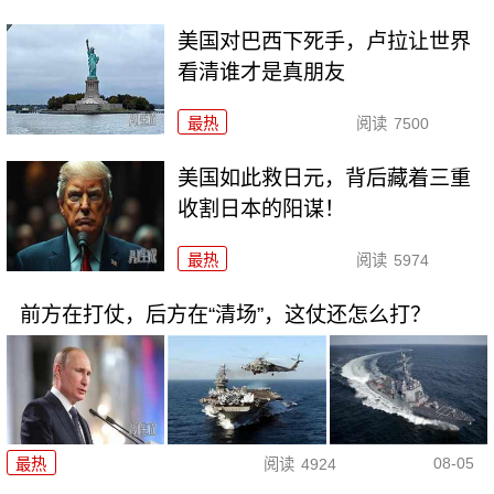
美国对巴西下死手，卢拉让世界
看清谁才是真朋友
最热
阅读
7500
美国如此救日元，背后藏着三重
收割日本的阳谋！
最热
阅读
5974
前方在打仗，后方在“清场”，这仗还怎么打？
08-05
最热
阅读
4924