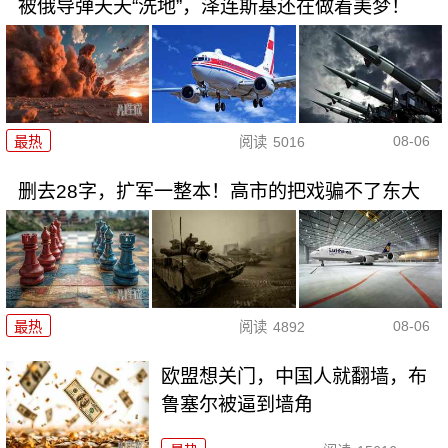
被俄导弹天天“洗地”，泽连斯基还在做着美梦！
08-06
最热
阅读
5016
删去28字，扩军一整本！高市的把戏骗不了东大
08-06
最热
阅读
4892
欧盟想关门，中国人就翻墙，布
鲁塞尔被逼到墙角