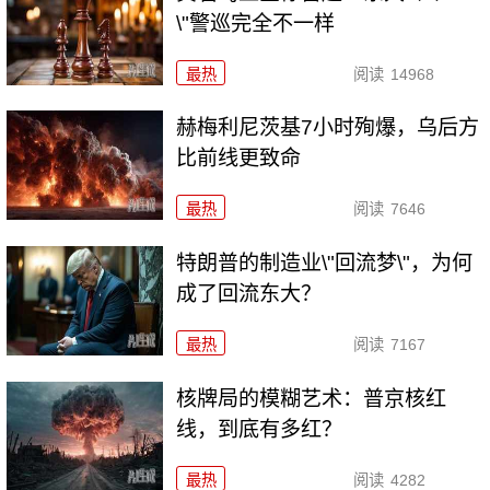
\"警巡完全不一样
最热
阅读
14968
赫梅利尼茨基7小时殉爆，乌后方
比前线更致命
最热
阅读
7646
特朗普的制造业\"回流梦\"，为何
成了回流东大？
最热
阅读
7167
核牌局的模糊艺术：普京核红
线，到底有多红？
最热
阅读
4282