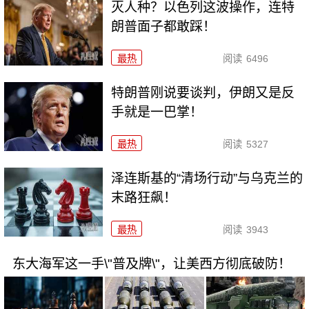
灭人种？以色列这波操作，连特
朗普面子都敢踩！
最热
阅读
6496
特朗普刚说要谈判，伊朗又是反
手就是一巴掌！
最热
阅读
5327
泽连斯基的“清场行动”与乌克兰的
末路狂飙！
最热
阅读
3943
东大海军这一手\"普及牌\"，让美西方彻底破防！