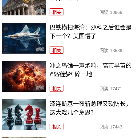
相关
阅读
18866
巴铁横扫海湾：沙科之后谁会是
下一个？美国懵了
相关
阅读
18586
冲之鸟礁一声炮响，高市早苗的
\"岛链梦\"碎一地
相关
阅读
17471
泽连斯基一夜斩总理又砍防长，
这大戏几个意思？
相关
阅读
17443