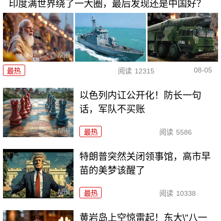
印度满世界绕了一大圈，最后发现还是中国好？
08-05
最热
阅读
12315
以色列内讧公开化！防长一句
话，军队不买账
最热
阅读
5586
特朗普突然关闭领事馆，高市早
苗的美梦该醒了
最热
阅读
10338
黄岩岛上空惊雷起！东大\"八一