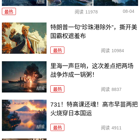
08-04
最热
阅读
11978
特朗普一句“珍珠港除外”，撕开美
国霸权遮羞布
最热
阅读
10984
里海一声巨响，这次差点把两场
战争炸成一锅粥！
最热
阅读
8837
731！特高课还魂！高市早苗两把
火烧穿日本国运
最热
阅读
4911