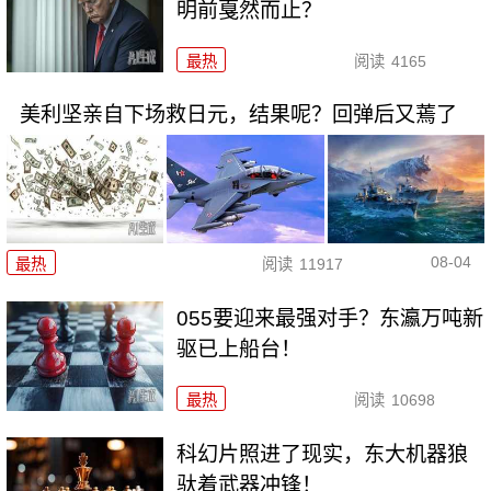
明前戛然而止？
最热
阅读
4165
美利坚亲自下场救日元，结果呢？回弹后又蔫了
08-04
最热
阅读
11917
055要迎来最强对手？东瀛万吨新
驱已上船台！
最热
阅读
10698
科幻片照进了现实，东大机器狼
驮着武器冲锋！