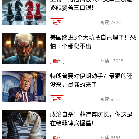
逐舰要盖三口锅！
最热
阅读
7220
美国踏进3个大坑把自己埋了！恐
怕一个都爬不出
最热
阅读
17028
特朗普要对伊朗动手？最狠的还
没来，最骚的来了
最热
阅读
5816
政治自杀！菲律宾防长，你这是
在给菲律宾掘墓！
最热
阅读
6898