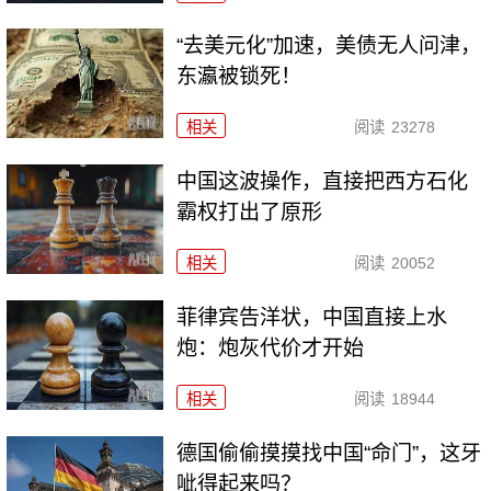
“去美元化”加速，美债无人问津，
东瀛被锁死！
相关
阅读
23278
中国这波操作，直接把西方石化
霸权打出了原形
相关
阅读
20052
菲律宾告洋状，中国直接上水
炮：炮灰代价才开始
相关
阅读
18944
德国偷偷摸摸找中国“命门”，这牙
呲得起来吗？