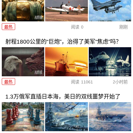
最热
阅读
0
刚刚
射程1800公里的“巨炮”，治得了美军“焦虑”吗？
最热
阅读
11061
2小时前
1.3万俄军直插日本海，美日的双线噩梦开始了