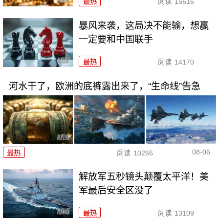
最热
阅读
15616
暴风来袭，这局决不能输，想赢
一定要和中国联手
最热
阅读
14170
河水干了，欧洲的底裤露出来了，“生命线”告急
08-06
最热
阅读
10266
解放军五秒镜头颠覆太平洋！美
军最后安全区没了
最热
阅读
13109