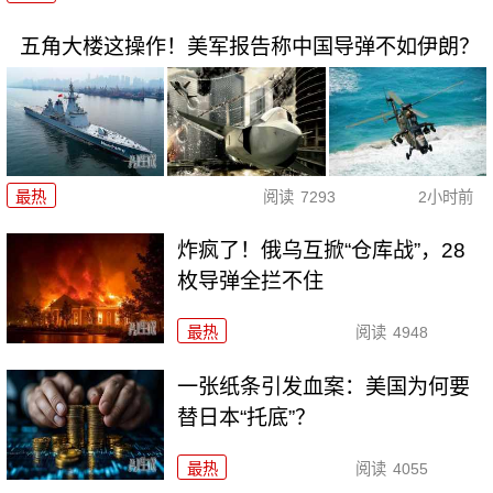
五角大楼这操作！美军报告称中国导弹不如伊朗？
最热
阅读
7293
2小时前
炸疯了！俄乌互掀“仓库战”，28
枚导弹全拦不住
最热
阅读
4948
一张纸条引发血案：美国为何要
替日本“托底”？
最热
阅读
4055