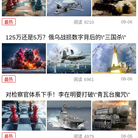
08-06
最热
阅读
9210
125万还是5万？俄乌战损数字背后的\"三国杀\"
08-06
最热
阅读
6961
对检察官体系下手！李在明要打破\"青瓦台魔咒\"
08-06
最热
阅读
4979