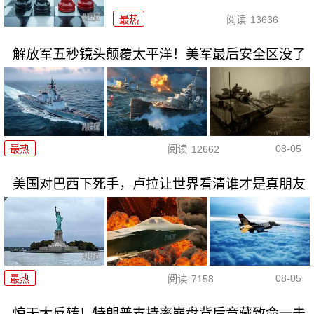
最热
阅读
13636
解放军五秒镜头颠覆太平洋！美军最后安全区没了
08-05
最热
阅读
12662
美国对巴西下死手，卢拉让世界看清谁才是真朋友
08-05
最热
阅读
7158
惊天大反转！特朗普支持率崩盘背后竟藏致命一击