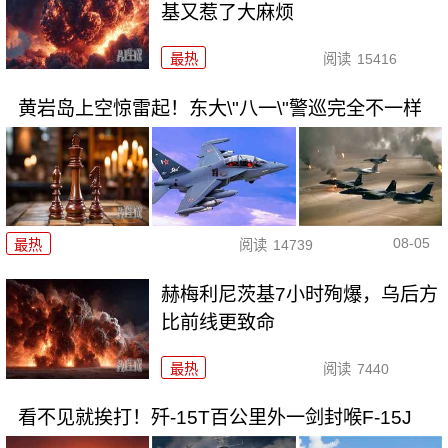
基又惹了大麻烦
最热
阅读
15416
黄岩岛上空惊雷起！东大\"八一\"警巡完全不一样
08-05
最热
阅读
14739
赫梅利尼茨基7小时殉爆，乌后方
比前线更致命
最热
阅读
7440
看不见就挨打！歼-15T百公里外一剑封喉F-15J