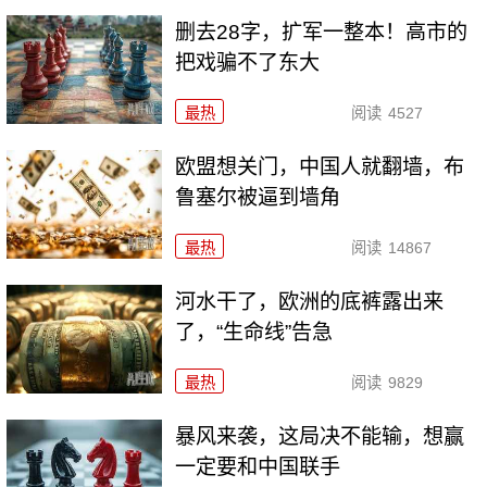
删去28字，扩军一整本！高市的
把戏骗不了东大
最热
阅读
4527
欧盟想关门，中国人就翻墙，布
鲁塞尔被逼到墙角
最热
阅读
14867
河水干了，欧洲的底裤露出来
了，“生命线”告急
最热
阅读
9829
暴风来袭，这局决不能输，想赢
一定要和中国联手