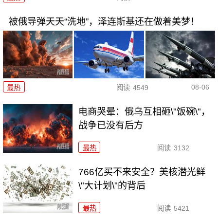
被俄导弹天天“洗地”，泽连斯基还在做着美梦！
08-06
最热
阅读
4549
电商哭晕：俄乌互相砸\"饭碗\"，
战争已没有后方
最热
阅读
3132
766亿买不来安全？美核潜光鲜
\"大计划\"的背后
最热
阅读
5421