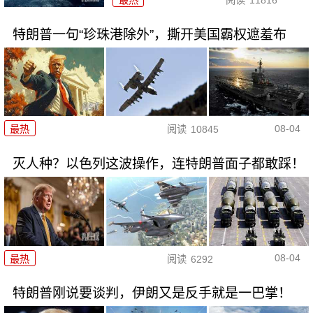
特朗普一句“珍珠港除外”，撕开美国霸权遮羞布
08-04
最热
阅读
10845
灭人种？以色列这波操作，连特朗普面子都敢踩！
08-04
最热
阅读
6292
特朗普刚说要谈判，伊朗又是反手就是一巴掌！