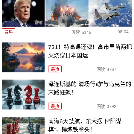
08-04
最热
阅读
5145
731！特高课还魂！高市早苗两把
火烧穿日本国运
最热
阅读
4767
泽连斯基的“清场行动”与乌克兰的
末路狂飙！
最热
阅读
3792
南海6天禁航，东大摆下“阳谋
棋”，锤炼铁拳头！