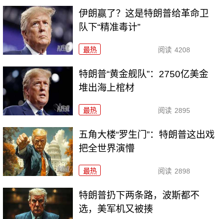
伊朗赢了？这是特朗普给革命卫
队下“精准毒计”
最热
阅读
4208
特朗普“黄金舰队”：2750亿美金
堆出海上棺材
最热
阅读
2895
五角大楼“罗生门”：特朗普这出戏
把全世界演懵
最热
阅读
2898
特朗普扔下两条路，波斯都不
选，美军机又被揍