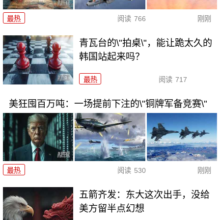
最热
阅读
766
刚刚
青瓦台的\"拍桌\"，能让跪太久的
韩国站起来吗？
最热
阅读
717
美狂囤百万吨：一场提前下注的\"铜牌军备竞赛\"
最热
阅读
530
刚刚
五箭齐发：东大这次出手，没给
美方留半点幻想