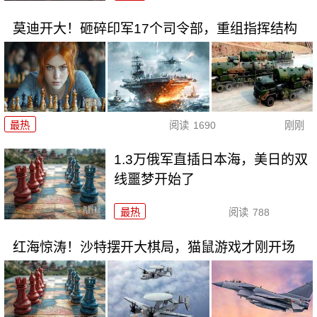
莫迪开大！砸碎印军17个司令部，重组指挥结构
最热
阅读
1690
刚刚
1.3万俄军直插日本海，美日的双
线噩梦开始了
最热
阅读
788
红海惊涛！沙特摆开大棋局，猫鼠游戏才刚开场