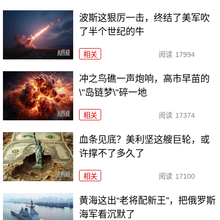
波斯这狠厉一击，终结了美军吹
了半个世纪的牛
相关
阅读
17994
冲之鸟礁一声炮响，高市早苗的
\"岛链梦\"碎一地
相关
阅读
17374
血条见底？美利坚这艘巨轮，或
许撑不了多久了
相关
阅读
17100
黄海这出“老将配新王”，把俄罗斯
海军看沉默了