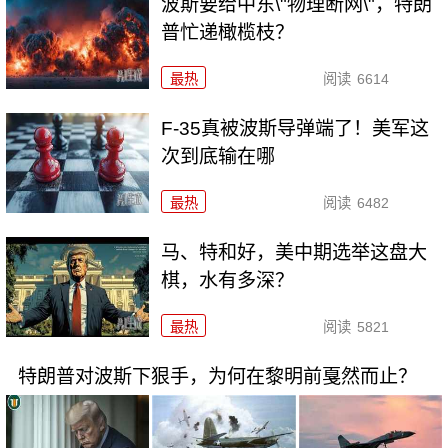
波斯要给中东\"物理断网\"，特朗
普忙递橄榄枝？
最热
阅读
6614
F-35真被波斯导弹端了！美军这
次到底输在哪
最热
阅读
6482
马、特和好，美中期选举这盘大
棋，水有多深？
最热
阅读
5821
特朗普对波斯下狠手，为何在黎明前戛然而止？