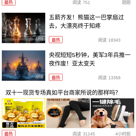
最热
阅读
751
刚刚
五箭齐发！熊猫这一巴掌扇过
去，大漂亮终于知疼
最热
阅读
18343
央视短短5秒钟，美军3年兵推一
夜作废！亚太变天
最热
阅读
13358
双十一现货专场真如平台商家所说的那样吗？
最热
阅读
31145
4小时前