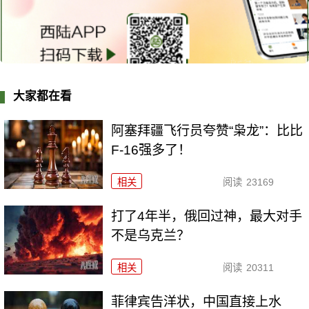
大家都在看
阿塞拜疆飞行员夸赞“枭龙”：比比
F-16强多了！
相关
阅读
23169
打了4年半，俄回过神，最大对手
不是乌克兰？
相关
阅读
20311
菲律宾告洋状，中国直接上水