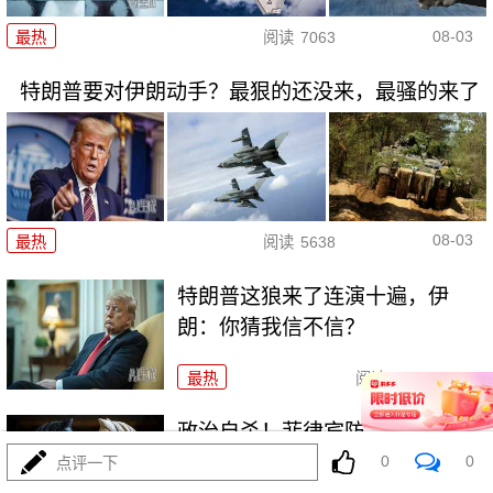
08-03
最热
阅读
7063
特朗普要对伊朗动手？最狠的还没来，最骚的来了
08-03
最热
阅读
5638
特朗普这狼来了连演十遍，伊
朗：你猜我信不信？
最热
阅读
4852
政治自杀！菲律宾防长，你这是
在给菲律宾掘墓！
0
0
点评一下