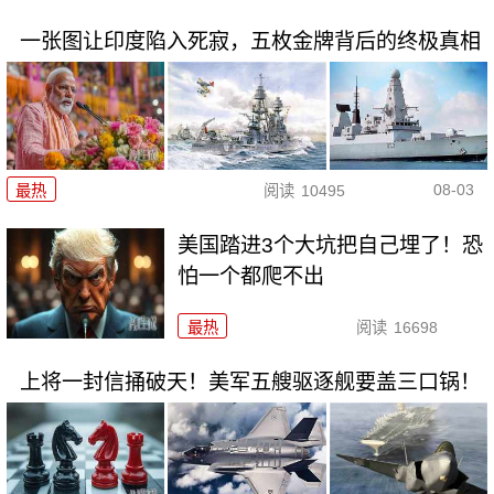
一张图让印度陷入死寂，五枚金牌背后的终极真相
08-03
最热
阅读
10495
美国踏进3个大坑把自己埋了！恐
怕一个都爬不出
最热
阅读
16698
上将一封信捅破天！美军五艘驱逐舰要盖三口锅！