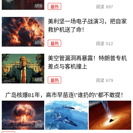
最热
阅读
697
美利坚一场电子战演习，把自家
救护机送了命！
最热
阅读
512
美空管漏洞再暴露！特朗普专机
差点与客机撞上
最热
阅读
679
广岛核爆81年，高市早苗连\"谁扔的\"都不敢提！