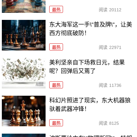
最热
阅读
20112
东大海军这一手\"普及牌\"，让美
西方彻底破防！
最热
阅读
22971
美利坚亲自下场救日元，结果
呢？回弹后又蔫了
最热
阅读
11736
科幻片照进了现实，东大机器狼
驮着武器冲锋！
最热
阅读
8125