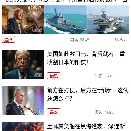
08-05
最热
阅读
6848
美国如此救日元，背后藏着三重
收割日本的阳谋！
最热
阅读
5619
前方在打仗，后方在“清场”，这仗
还怎么打？
最热
阅读
4628
土耳其货船在黑海遭袭，泽连斯