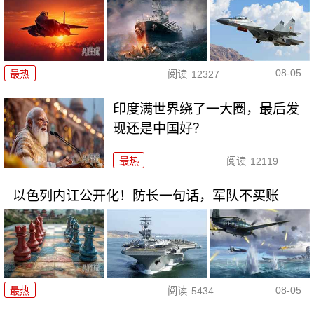
08-05
最热
阅读
12327
印度满世界绕了一大圈，最后发
现还是中国好？
最热
阅读
12119
以色列内讧公开化！防长一句话，军队不买账
08-05
最热
阅读
5434