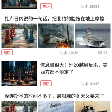
最热
阅读
15834
扎卢日内说的一句话，把北约的脸按在地上摩擦
08-06
最热
阅读
11039
信息量很大！歼20越肩反杀，美
西方都不淡定了
最热
阅读
10347
泽连斯基的时间不多了，最艰难的冬天又要来了