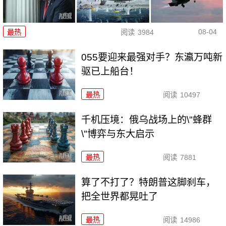
08-04
最热
阅读
3984
055要迎来最强对手？东瀛万吨新
驱已上船台！
最热
阅读
10497
千机压境：俄乌战场上的\"蜂群
\"博弈与东大启示
最热
阅读
7881
算了不打了？特朗普这脚刹车，
把全世界都晃吐了
最热
阅读
14986