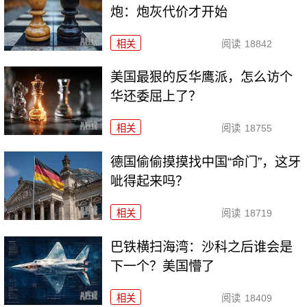
炮：炮灰代价才开始
相关
阅读
18842
美国最狠的反华鹰派，怎么访个
华还委屈上了？
相关
阅读
18755
德国偷偷摸摸找中国“命门”，这牙
呲得起来吗？
相关
阅读
18719
巴铁横扫海湾：沙科之后谁会是
下一个？美国懵了
相关
阅读
18409