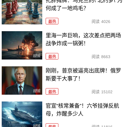
扎胖摊牌：乌克兰的\"北约梦\"为
何成了一地鸡毛？
最热
阅读
4026
里海一声巨响，这次差点把两场
战争炸成一锅粥！
最热
阅读
8663
刚刚，普京被逼亮出底牌！俄罗
斯要干大事了！
最热
阅读
15102
官宣“核常兼备”！六爷挂弹反航
母，炸醒多少人
最热
阅读
11816