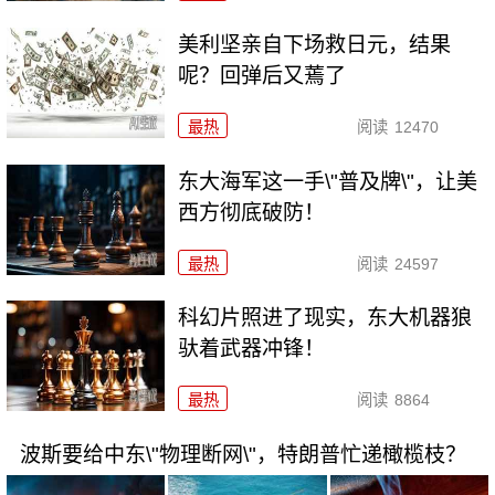
美利坚亲自下场救日元，结果
呢？回弹后又蔫了
最热
阅读
12470
东大海军这一手\"普及牌\"，让美
西方彻底破防！
最热
阅读
24597
科幻片照进了现实，东大机器狼
驮着武器冲锋！
最热
阅读
8864
波斯要给中东\"物理断网\"，特朗普忙递橄榄枝？