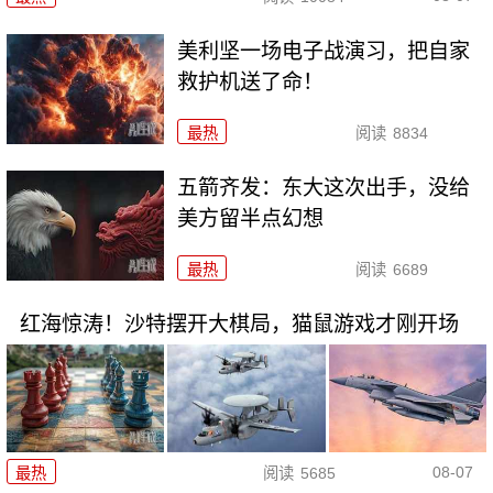
美利坚一场电子战演习，把自家
救护机送了命！
最热
阅读
8834
五箭齐发：东大这次出手，没给
美方留半点幻想
最热
阅读
6689
红海惊涛！沙特摆开大棋局，猫鼠游戏才刚开场
08-07
最热
阅读
5685