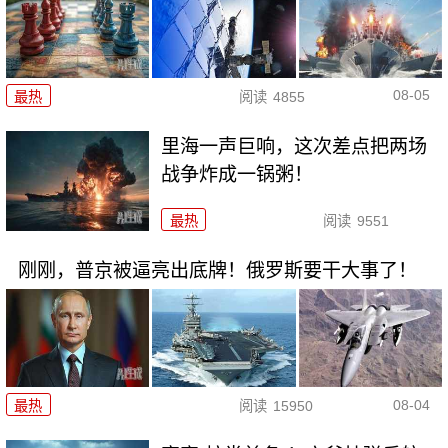
08-05
最热
阅读
4855
里海一声巨响，这次差点把两场
战争炸成一锅粥！
最热
阅读
9551
刚刚，普京被逼亮出底牌！俄罗斯要干大事了！
08-04
最热
阅读
15950