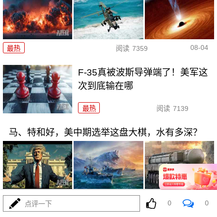
08-04
最热
阅读
7359
F-35真被波斯导弹端了！美军这
次到底输在哪
最热
阅读
7139
马、特和好，美中期选举这盘大棋，水有多深？
08-04
最热
阅读
6512
0
0
点评一下