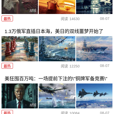
08-07
最热
阅读
14630
1.3万俄军直插日本海，美日的双线噩梦开始了
08-07
最热
阅读
12250
美狂囤百万吨：一场提前下注的\"铜牌军备竞赛\"
08-07
最热
阅读
10084