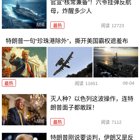
官宣“核常兼备”！六爷挂弹反航
母，炸醒多少人
最热
阅读
12723
特朗普一句“珍珠港除外”，撕开美国霸权遮羞布
08-04
最热
阅读
11651
灭人种？以色列这波操作，连特
朗普面子都敢踩！
最热
阅读
7112
特朗普刚说要谈判，伊朗又是反