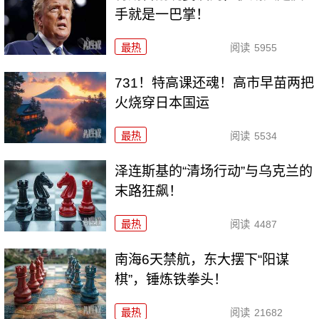
手就是一巴掌！
最热
阅读
5955
731！特高课还魂！高市早苗两把
火烧穿日本国运
最热
阅读
5534
泽连斯基的“清场行动”与乌克兰的
末路狂飙！
最热
阅读
4487
南海6天禁航，东大摆下“阳谋
棋”，锤炼铁拳头！
最热
阅读
21682