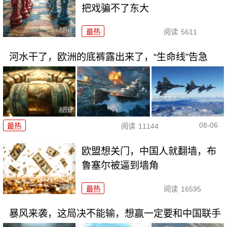
把戏骗不了东大
最热
阅读
5611
河水干了，欧洲的底裤露出来了，“生命线”告急
08-06
最热
阅读
11144
欧盟想关门，中国人就翻墙，布
鲁塞尔被逼到墙角
最热
阅读
16595
暴风来袭，这局决不能输，想赢一定要和中国联手