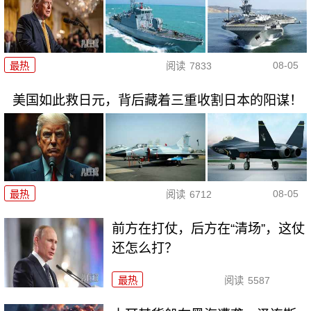
08-05
最热
阅读
7833
美国如此救日元，背后藏着三重收割日本的阳谋！
08-05
最热
阅读
6712
前方在打仗，后方在“清场”，这仗
还怎么打？
最热
阅读
5587