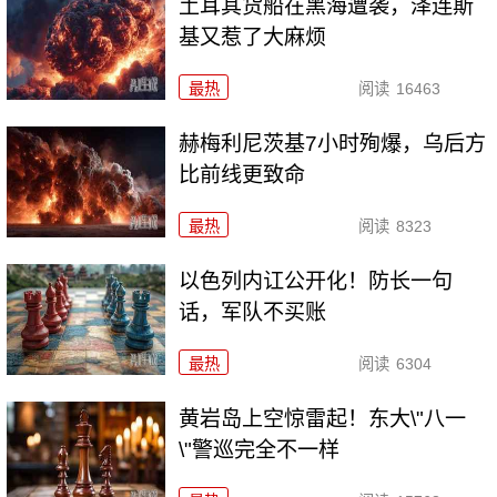
土耳其货船在黑海遭袭，泽连斯
基又惹了大麻烦
最热
阅读
16463
赫梅利尼茨基7小时殉爆，乌后方
比前线更致命
最热
阅读
8323
以色列内讧公开化！防长一句
话，军队不买账
最热
阅读
6304
黄岩岛上空惊雷起！东大\"八一
\"警巡完全不一样