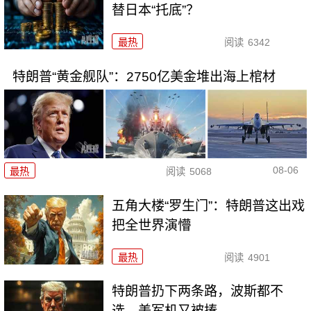
替日本“托底”？
最热
阅读
6342
特朗普“黄金舰队”：2750亿美金堆出海上棺材
08-06
最热
阅读
5068
五角大楼“罗生门”：特朗普这出戏
把全世界演懵
最热
阅读
4901
特朗普扔下两条路，波斯都不
选，美军机又被揍