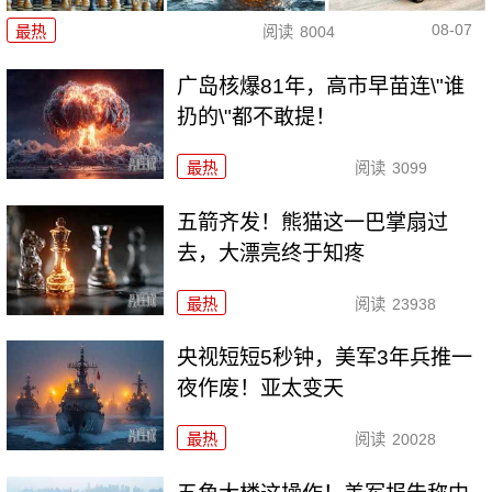
08-07
最热
阅读
8004
广岛核爆81年，高市早苗连\"谁
扔的\"都不敢提！
最热
阅读
3099
五箭齐发！熊猫这一巴掌扇过
去，大漂亮终于知疼
最热
阅读
23938
央视短短5秒钟，美军3年兵推一
夜作废！亚太变天
最热
阅读
20028