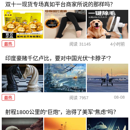
双十一现货专场真如平台商家所说的那样吗？
最热
阅读
31145
4小时前
印度豪赌千亿卢比，要对中国光伏“卡脖子”？
08-08
最热
阅读
7957
射程1800公里的“巨炮”，治得了美军“焦虑”吗？