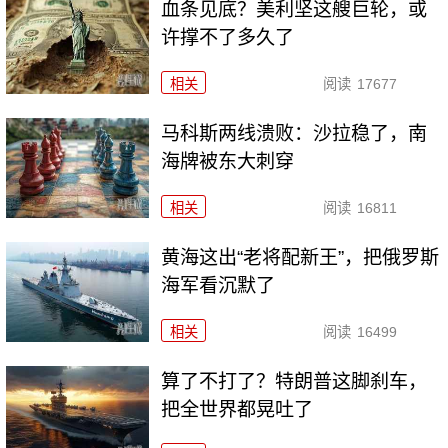
血条见底？美利坚这艘巨轮，或
许撑不了多久了
相关
阅读
17677
马科斯两线溃败：沙拉稳了，南
海牌被东大刺穿
相关
阅读
16811
黄海这出“老将配新王”，把俄罗斯
海军看沉默了
相关
阅读
16499
算了不打了？特朗普这脚刹车，
把全世界都晃吐了