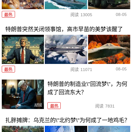
08-05
最热
阅读
13005
特朗普突然关闭领事馆，高市早苗的美梦该醒了
08-05
最热
阅读
11071
特朗普的制造业\"回流梦\"，为何
成了回流东大？
最热
阅读
7831
扎胖摊牌：乌克兰的\"北约梦\"为何成了一地鸡毛？