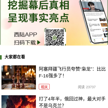
大家都在看
阿塞拜疆飞行员夸赞“枭龙”：比比
F-16强多了！
相关
阅读
23737
打了4年半，俄回过神，最大对手
不是乌克兰？