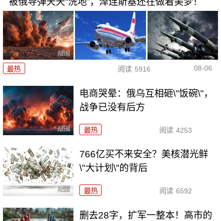
被俄导弹天天“洗地”，泽连斯基还在做着美梦！
08-06
最热
阅读
5916
电商哭晕：俄乌互相砸\"饭碗\"，
战争已没有后方
最热
阅读
4253
766亿买不来安全？美核潜光鲜
\"大计划\"的背后
最热
阅读
6592
删去28字，扩军一整本！高市的