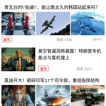
青瓦台的\"拍桌\"，能让跪太久的韩国站起来吗？
08-07
最热
阅读
5356
美空管漏洞再暴露！特朗普专机
差点与客机撞上
最热
阅读
4347
莫迪开大！砸碎印军17个司令部，重组指挥结构