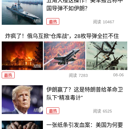
五角大楼这操作！美军报告称中
国导弹不如伊朗？
最热
阅读
10467
炸疯了！俄乌互掀“仓库战”，28枚导弹全拦不住
08-06
最热
阅读
7283
伊朗赢了？这是特朗普给革命卫
队下“精准毒计”
最热
阅读
6525
一张纸条引发血案：美国为何要