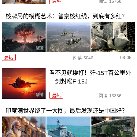
最热
阅读
15768
核牌局的模糊艺术：普京核红线，到底有多红？
08-05
最热
阅读
5046
看不见就挨打！歼-15T百公里外
一剑封喉F-15J
最热
阅读
13336
印度满世界绕了一大圈，最后发现还是中国好？