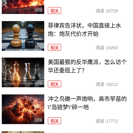
相关
阅读
20729
菲律宾告洋状，中国直接上水
炮：炮灰代价才开始
相关
阅读
19263
美国最狠的反华鹰派，怎么访个
华还委屈上了？
相关
阅读
19212
冲之鸟礁一声炮响，高市早苗的
\"岛链梦\"碎一地
相关
阅读
17772