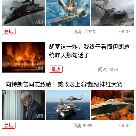
08-07
最热
阅读
12395
胡塞这一炸，我终于看懂伊朗总
统昨天那句话了
最热
阅读
9074
向特朗普同志致敬！美政坛上演“超级抹红大赛”
08-07
最热
阅读
9065