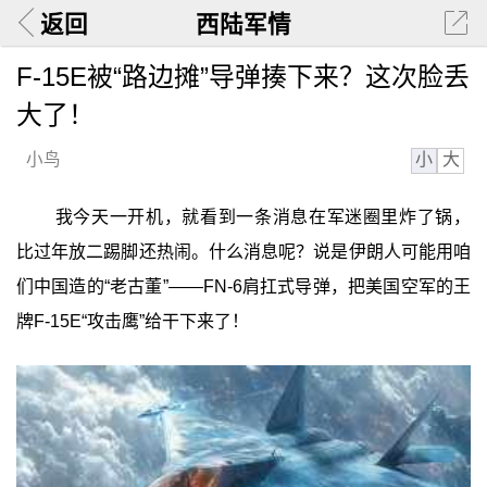
返回
西陆军情
F-15E被“路边摊”导弹揍下来？这次脸丢
大了！
小
大
小鸟
我今天一开机，就看到一条消息在军迷圈里炸了锅，
比过年放二踢脚还热闹。什么消息呢？说是伊朗人可能用咱
们中国造的“老古董”——FN-6肩扛式导弹，把美国空军的王
牌F-15E“攻击鹰”给干下来了！