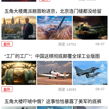
五角大楼鹰派翘首盼进京，北京连门缝都没给留
08-07
最热
阅读
14701
“工厂的工厂”：中国这棋彻底颠覆全球工业版图
08-07
最热
阅读
14593
五角大楼吓唬中俄？这事恰恰暴露了美军的底裤