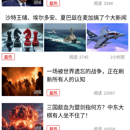
最热
阅读
3398
沙特王储、埃尔多安、夏巴兹在麦加搞了个大新闻
最热
阅读
2745
2小时前
一场被世界遗忘的战争，正在刷
新所有人的认知
最热
阅读
22087
三国歃血为盟剑指何方？中东大
棋有人坐不住了！
最热
阅读
16558