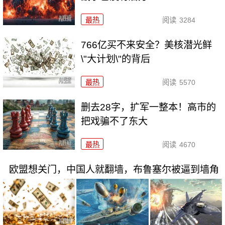
最热
阅读
3284
766亿买不来安全？美核潜光鲜
\"大计划\"的背后
最热
阅读
5570
删去28字，扩军一整本！高市的
把戏骗不了东大
最热
阅读
4670
欧盟想关门，中国人就翻墙，布鲁塞尔被逼到墙角