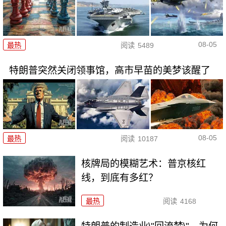
08-05
最热
阅读
5489
特朗普突然关闭领事馆，高市早苗的美梦该醒了
08-05
最热
阅读
10187
核牌局的模糊艺术：普京核红
线，到底有多红？
最热
阅读
4168