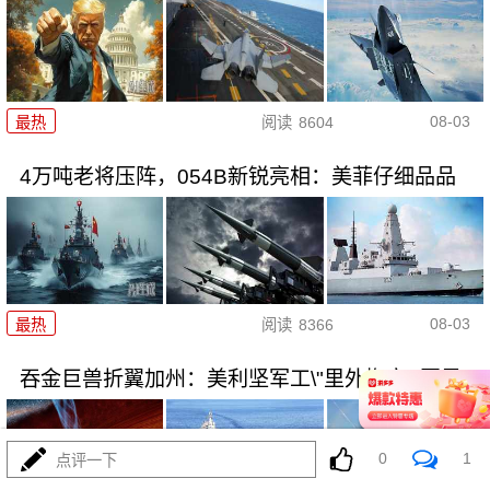
08-03
最热
阅读
8604
4万吨老将压阵，054B新锐亮相：美菲仔细品品
08-03
最热
阅读
8366
吞金巨兽折翼加州：美利坚军工\"里外掏空\"困局
0
1
点评一下