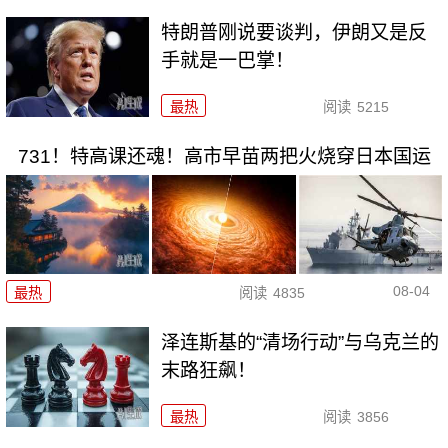
特朗普刚说要谈判，伊朗又是反
手就是一巴掌！
最热
阅读
5215
731！特高课还魂！高市早苗两把火烧穿日本国运
08-04
最热
阅读
4835
泽连斯基的“清场行动”与乌克兰的
末路狂飙！
最热
阅读
3856