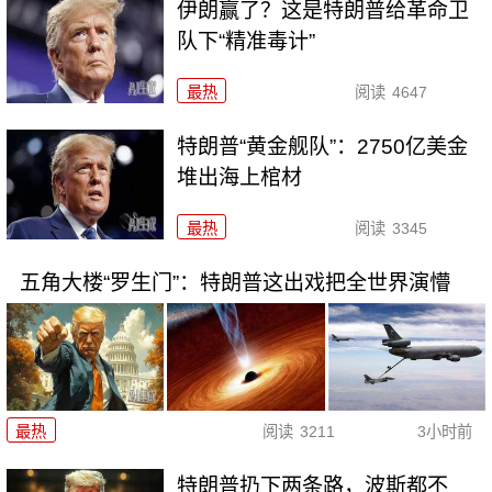
伊朗赢了？这是特朗普给革命卫
队下“精准毒计”
最热
阅读
4647
特朗普“黄金舰队”：2750亿美金
堆出海上棺材
最热
阅读
3345
五角大楼“罗生门”：特朗普这出戏把全世界演懵
最热
阅读
3211
3小时前
特朗普扔下两条路，波斯都不