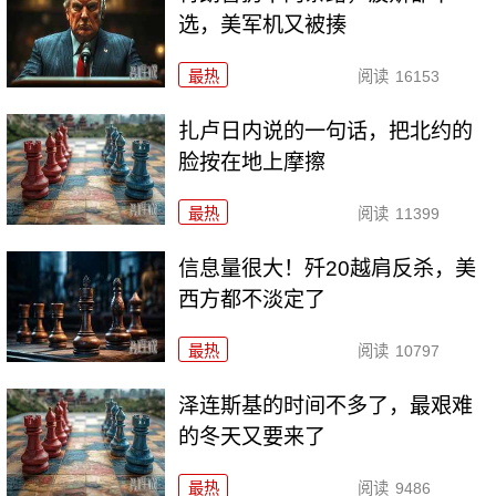
选，美军机又被揍
最热
阅读
16153
扎卢日内说的一句话，把北约的
脸按在地上摩擦
最热
阅读
11399
信息量很大！歼20越肩反杀，美
西方都不淡定了
最热
阅读
10797
泽连斯基的时间不多了，最艰难
的冬天又要来了
最热
阅读
9486