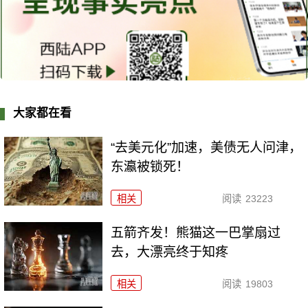
大家都在看
“去美元化”加速，美债无人问津，
东瀛被锁死！
相关
阅读
23223
五箭齐发！熊猫这一巴掌扇过
去，大漂亮终于知疼
相关
阅读
19803