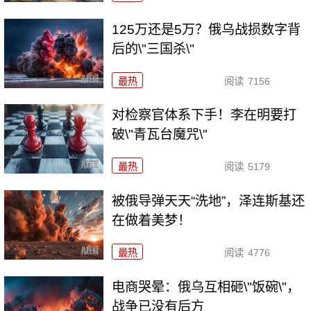
125万还是5万？俄乌战损数字背
后的\"三国杀\"
最热
阅读
7156
对检察官体系下手！李在明要打
破\"青瓦台魔咒\"
最热
阅读
5179
被俄导弹天天“洗地”，泽连斯基还
在做着美梦！
最热
阅读
4776
电商哭晕：俄乌互相砸\"饭碗\"，
战争已没有后方