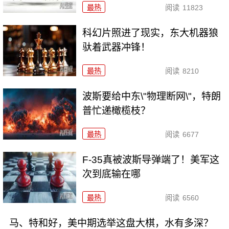
最热
阅读
11823
科幻片照进了现实，东大机器狼
驮着武器冲锋！
最热
阅读
8210
波斯要给中东\"物理断网\"，特朗
普忙递橄榄枝？
最热
阅读
6677
F-35真被波斯导弹端了！美军这
次到底输在哪
最热
阅读
6560
马、特和好，美中期选举这盘大棋，水有多深？