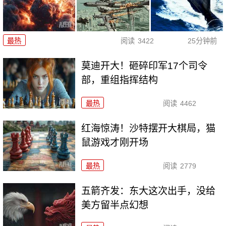
最热
阅读
3422
25分钟前
莫迪开大！砸碎印军17个司令
部，重组指挥结构
最热
阅读
4462
红海惊涛！沙特摆开大棋局，猫
鼠游戏才刚开场
最热
阅读
2779
五箭齐发：东大这次出手，没给
美方留半点幻想