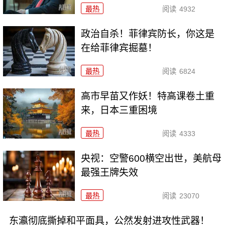
最热
阅读
4932
政治自杀！菲律宾防长，你这是
在给菲律宾掘墓！
最热
阅读
6824
高市早苗又作妖！特高课卷土重
来，日本三重困境
最热
阅读
4333
央视：空警600横空出世，美航母
最强王牌失效
最热
阅读
23070
东瀛彻底撕掉和平面具，公然发射进攻性武器！