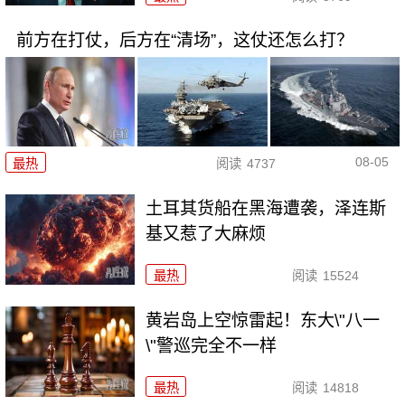
前方在打仗，后方在“清场”，这仗还怎么打？
08-05
最热
阅读
4737
土耳其货船在黑海遭袭，泽连斯
基又惹了大麻烦
最热
阅读
15524
黄岩岛上空惊雷起！东大\"八一
\"警巡完全不一样
最热
阅读
14818