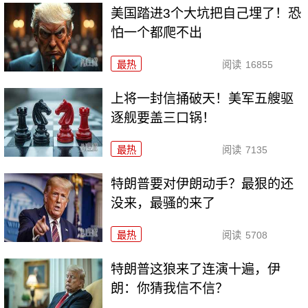
美国踏进3个大坑把自己埋了！恐
怕一个都爬不出
最热
阅读
16855
上将一封信捅破天！美军五艘驱
逐舰要盖三口锅！
最热
阅读
7135
特朗普要对伊朗动手？最狠的还
没来，最骚的来了
最热
阅读
5708
特朗普这狼来了连演十遍，伊
朗：你猜我信不信？