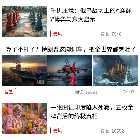
千机压境：俄乌战场上的\"蜂群
\"博弈与东大启示
最热
阅读
7948
算了不打了？特朗普这脚刹车，把全世界都晃吐了
08-03
最热
阅读
15061
一张图让印度陷入死寂，五枚金
牌背后的终极真相
最热
阅读
10552