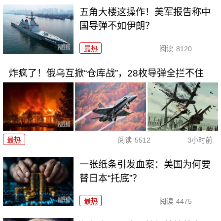
五角大楼这操作！美军报告称中
国导弹不如伊朗？
最热
阅读
8120
炸疯了！俄乌互掀“仓库战”，28枚导弹全拦不住
最热
阅读
5512
3小时前
一张纸条引发血案：美国为何要
替日本“托底”？
最热
阅读
4475