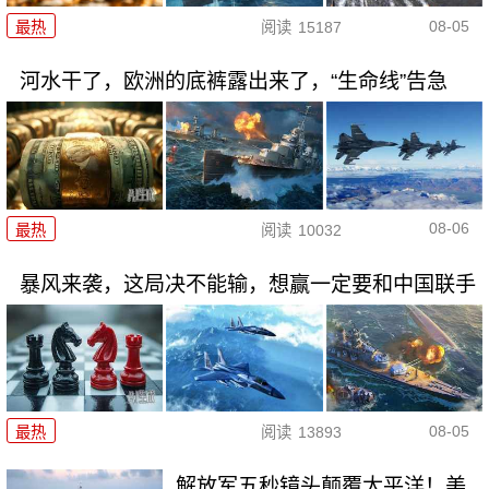
08-05
最热
阅读
15187
河水干了，欧洲的底裤露出来了，“生命线”告急
08-06
最热
阅读
10032
暴风来袭，这局决不能输，想赢一定要和中国联手
08-05
最热
阅读
13893
解放军五秒镜头颠覆太平洋！美