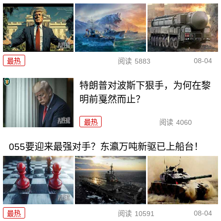
08-04
最热
阅读
5883
特朗普对波斯下狠手，为何在黎
明前戛然而止？
最热
阅读
4060
055要迎来最强对手？东瀛万吨新驱已上船台！
08-04
最热
阅读
10591