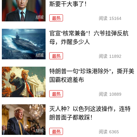
斯要干大事了！
最热
阅读
15164
官宣“核常兼备”！六爷挂弹反航
母，炸醒多少人
最热
阅读
11892
特朗普一句“珍珠港除外”，撕开美
国霸权遮羞布
最热
阅读
10889
灭人种？以色列这波操作，连特
朗普面子都敢踩！
最热
阅读
6365