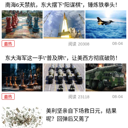
南海6天禁航，东大摆下“阳谋棋”，锤炼铁拳头！
08-04
最热
阅读
20308
东大海军这一手\"普及牌\"，让美西方彻底破防！
08-04
最热
阅读
23118
美利坚亲自下场救日元，结果
呢？回弹后又蔫了