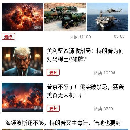
08-03
最热
阅读
11180
美利坚资源收割局：特朗普为何
对乌稀土\"摊牌\"
最热
阅读
10294
普京不忍了！俄突破禁忌，猛轰
美资无人机工厂
最热
阅读
8750
海锁波斯还不够，特朗普又生毒计，陆地也要封