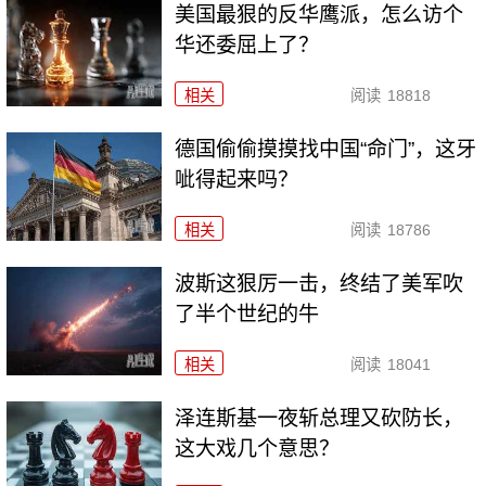
美国最狠的反华鹰派，怎么访个
华还委屈上了？
相关
阅读
18818
德国偷偷摸摸找中国“命门”，这牙
呲得起来吗？
相关
阅读
18786
波斯这狠厉一击，终结了美军吹
了半个世纪的牛
相关
阅读
18041
泽连斯基一夜斩总理又砍防长，
这大戏几个意思？