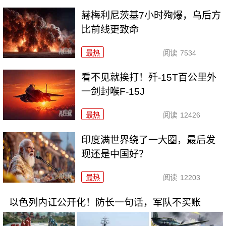
赫梅利尼茨基7小时殉爆，乌后方
比前线更致命
最热
阅读
7534
看不见就挨打！歼-15T百公里外
一剑封喉F-15J
最热
阅读
12426
印度满世界绕了一大圈，最后发
现还是中国好？
最热
阅读
12203
以色列内讧公开化！防长一句话，军队不买账