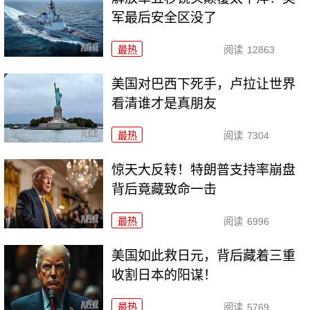
军最后安全区没了
最热
阅读
12863
美国对巴西下死手，卢拉让世界
看清谁才是真朋友
最热
阅读
7304
惊天大反转！特朗普支持率崩盘
背后竟藏致命一击
最热
阅读
6996
美国如此救日元，背后藏着三重
收割日本的阳谋！
最热
阅读
5769