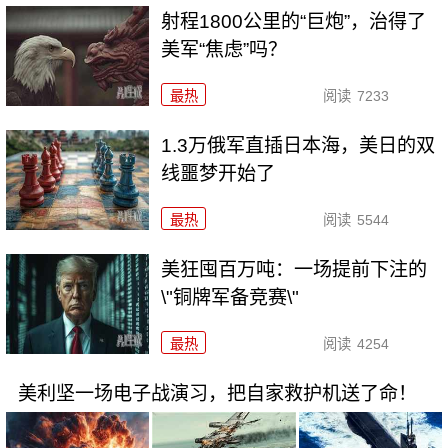
射程1800公里的“巨炮”，治得了
美军“焦虑”吗？
最热
阅读
7233
1.3万俄军直插日本海，美日的双
线噩梦开始了
最热
阅读
5544
美狂囤百万吨：一场提前下注的
\"铜牌军备竞赛\"
最热
阅读
4254
美利坚一场电子战演习，把自家救护机送了命！