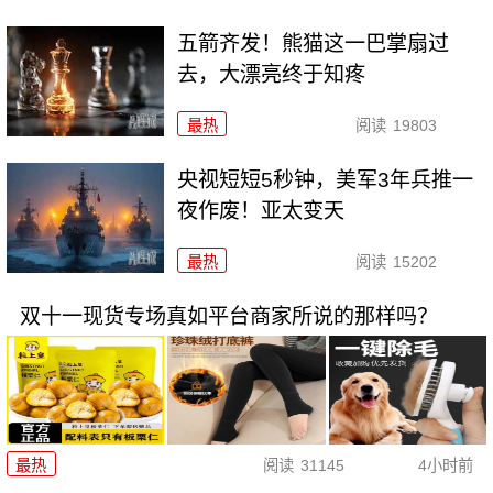
五箭齐发！熊猫这一巴掌扇过
去，大漂亮终于知疼
最热
阅读
19803
央视短短5秒钟，美军3年兵推一
夜作废！亚太变天
最热
阅读
15202
双十一现货专场真如平台商家所说的那样吗？
最热
阅读
31145
4小时前