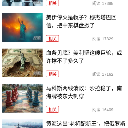
相关
阅读
17385
美伊停火是幌子？穆杰塔巴回
信，把中东棋盘掀了
相关
阅读
17329
血条见底？美利坚这艘巨轮，或
许撑不了多久了
相关
阅读
17162
马科斯两线溃败：沙拉稳了，南
海牌被东大刺穿
相关
阅读
16409
黄海这出“老将配新王”，把俄罗斯