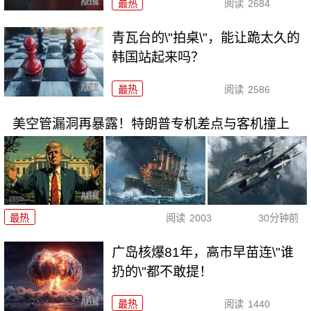
最热
阅读
2684
青瓦台的\"拍桌\"，能让跪太久的
韩国站起来吗？
最热
阅读
2586
美空管漏洞再暴露！特朗普专机差点与客机撞上
最热
阅读
2003
30分钟前
广岛核爆81年，高市早苗连\"谁
扔的\"都不敢提！
最热
阅读
1440