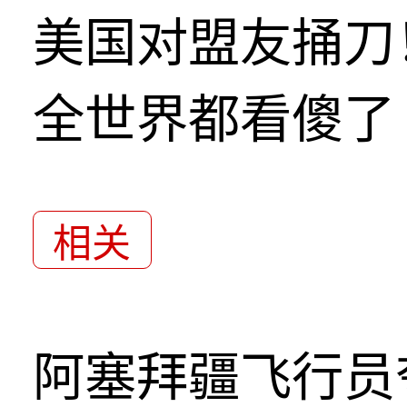
美国对盟友捅刀
全世界都看傻了
相关
阿塞拜疆飞行员