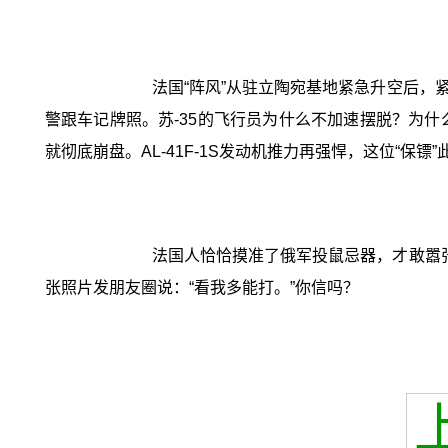
法国“阵风”从驻立陶宛基地紧急升空后，紧
警跟车记牌照。苏-35的飞行员为什么不加速摆脱？为
就彻底崩盘。AL-41F-1S发动机推力再强悍，这位“保
法国人恰恰摸准了俄军投鼠忌器，才敢嚣
张照片发朋友圈说：“看我多能打。”你信吗？