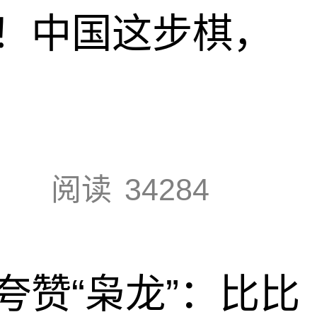
！中国这步棋，
阅读
34284
夸赞“枭龙”：比比