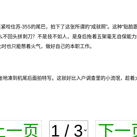
紧咬住苏-35S的尾巴，拍下了这张所谓的“成就照”。这种“贴脸
什么不回头拼刺刀？不是技不如人，是身后拖着五架毫无自保能
镖”此时也只能憋着火气，做好自己的本职工作。
张地凑到机尾后面拍特写。这就好比入户调查里的小流氓，趁着大
上一页
下一