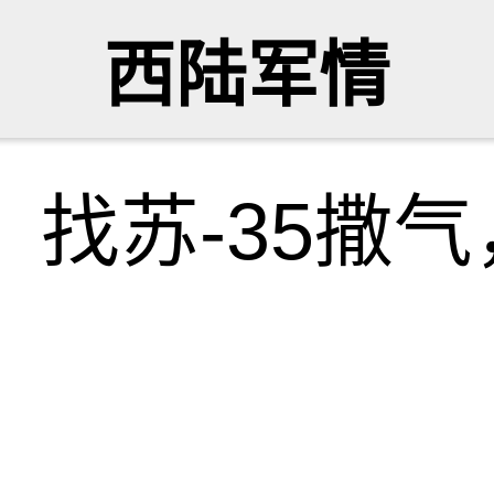
西陆军情
，找苏-35撒