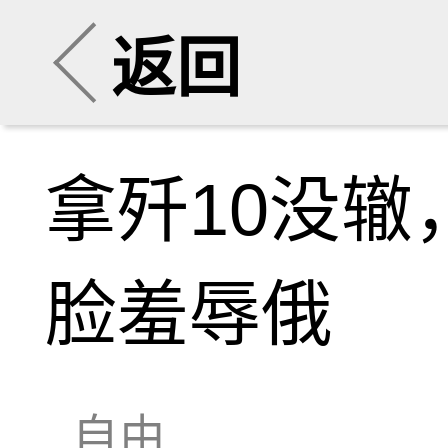
返回
拿歼10没辙
脸羞辱俄
自由