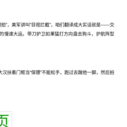
跟拍”，美军讲叫“目视拦截”，咱们翻译成大实话就是——交
力的慢速大运。带刀护卫如果猛打方向盘去狗斗，护航阵型
汉扶着门框当“保镖”不能松手，跑过去踹他一脚，然后拍
页