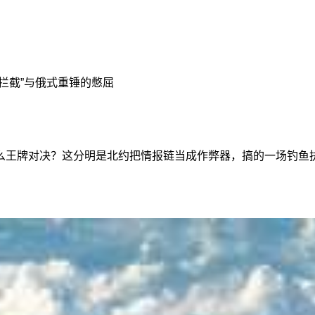
拦截”与俄式重锤的憋屈
么王牌对决？这分明是北约把情报链当成作弊器，搞的一场钓鱼