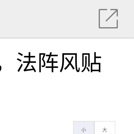
气，法阵风贴
小
大