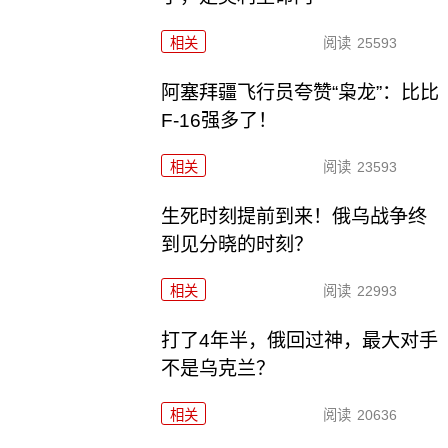
相关
阅读
25593
阿塞拜疆飞行员夸赞“枭龙”：比比
F-16强多了！
相关
阅读
23593
生死时刻提前到来！俄乌战争终
到见分晓的时刻？
相关
阅读
22993
打了4年半，俄回过神，最大对手
不是乌克兰？
相关
阅读
20636