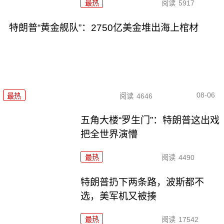
最热
阅读
5917
特朗普“黄金舰队”：2750亿美金堆出海上棺材
08-06
最热
阅读
4646
五角大楼“罗生门”：特朗普这出戏
把全世界演懵
最热
阅读
4490
特朗普扔下两条路，波斯都不
选，美军机又被揍
最热
阅读
17542