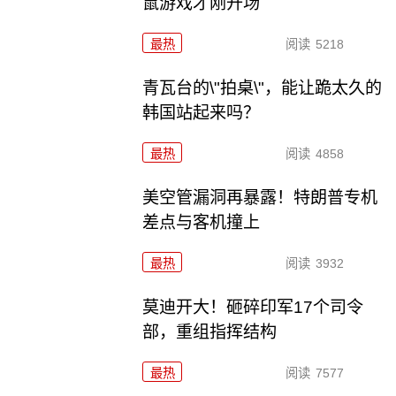
鼠游戏才刚开场
最热
阅读
5218
青瓦台的\"拍桌\"，能让跪太久的
韩国站起来吗？
最热
阅读
4858
美空管漏洞再暴露！特朗普专机
差点与客机撞上
最热
阅读
3932
莫迪开大！砸碎印军17个司令
部，重组指挥结构
最热
阅读
7577