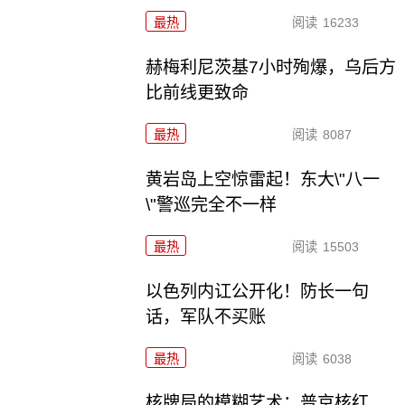
最热
阅读
16233
赫梅利尼茨基7小时殉爆，乌后方
比前线更致命
最热
阅读
8087
黄岩岛上空惊雷起！东大\"八一
\"警巡完全不一样
最热
阅读
15503
以色列内讧公开化！防长一句
话，军队不买账
最热
阅读
6038
核牌局的模糊艺术：普京核红