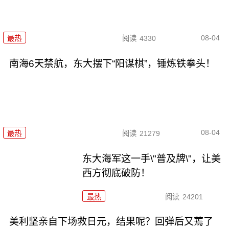
08-04
最热
阅读
4330
南海6天禁航，东大摆下“阳谋棋”，锤炼铁拳头！
08-04
最热
阅读
21279
东大海军这一手\"普及牌\"，让美
西方彻底破防！
最热
阅读
24201
美利坚亲自下场救日元，结果呢？回弹后又蔫了