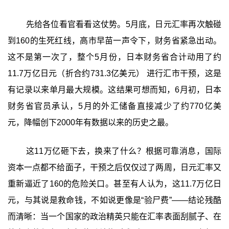
先给各位看官看看这仗势。5月底，日元汇率再次触碰
到160的生死红线，高市早苗一声令下，财务省紧急出动。
这不是第一次了，整个5月份，日本财务省合计动用了约
11.7万亿日元（折合约731.3亿美元）‍ 进行汇市干预，这是
有记录以来单月最大规模。这结果可想而知，6月初，日本
财务省官员承认，5月的外汇储备直接减少了约770亿美
元，降幅创下2000年有数据以来的历史之最。
这11万亿砸下去，换来了什么？根据可靠消息，国际
资本一点都不给面子，干预之后仅仅过了两周，日元汇率又
重新逼近了160的危险关口。甚至有人认为，这11.7万亿日
元，与其说是救命钱，不如说更像是“验尸费”——结论残酷
而清晰：当一个国家的政治精英只能在汇率表面刮腻子、在