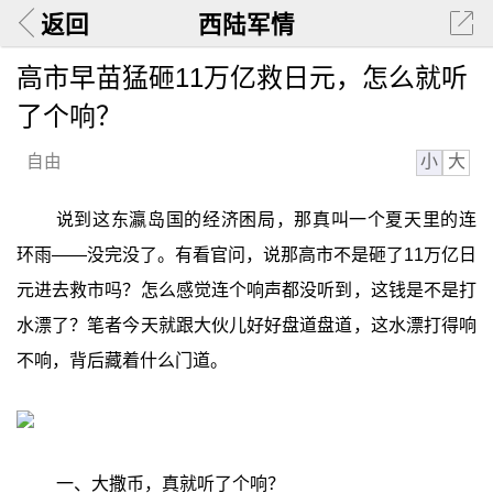
返回
西陆军情
高市早苗猛砸11万亿救日元，怎么就听
了个响？
小
大
自由
说到这东瀛岛国的经济困局，那真叫一个夏天里的连
环雨——没完没了。有看官问，说那高市不是砸了11万亿日
元进去救市吗？怎么感觉连个响声都没听到，这钱是不是打
水漂了？笔者今天就跟大伙儿好好盘道盘道，这水漂打得响
不响，背后藏着什么门道。
一、大撒币，真就听了个响？