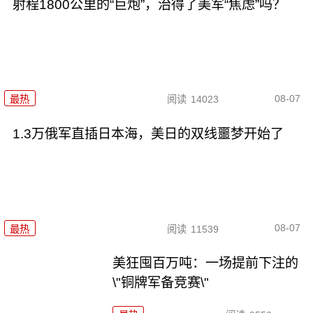
射程1800公里的“巨炮”，治得了美军“焦虑”吗？
08-07
最热
阅读
14023
1.3万俄军直插日本海，美日的双线噩梦开始了
08-07
最热
阅读
11539
美狂囤百万吨：一场提前下注的
\"铜牌军备竞赛\"