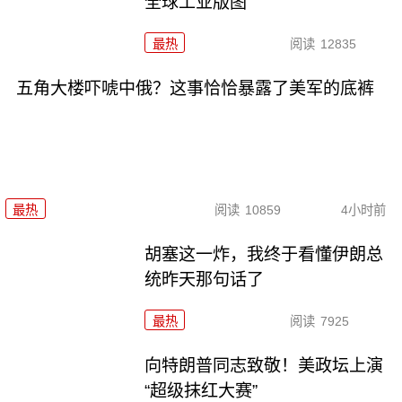
全球工业版图
最热
阅读
12835
五角大楼吓唬中俄？这事恰恰暴露了美军的底裤
最热
阅读
10859
4小时前
胡塞这一炸，我终于看懂伊朗总
统昨天那句话了
最热
阅读
7925
向特朗普同志致敬！美政坛上演
“超级抹红大赛”