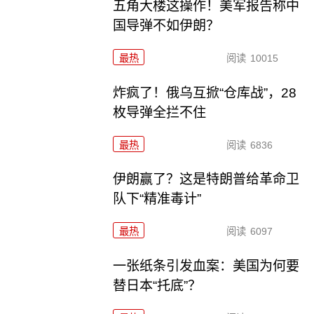
五角大楼这操作！美军报告称中
国导弹不如伊朗？
最热
阅读
10015
炸疯了！俄乌互掀“仓库战”，28
枚导弹全拦不住
最热
阅读
6836
伊朗赢了？这是特朗普给革命卫
队下“精准毒计”
最热
阅读
6097
一张纸条引发血案：美国为何要
替日本“托底”？