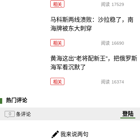
相关
阅读
17529
马科斯两线溃败：沙拉稳了，南
海牌被东大刺穿
相关
阅读
16690
黄海这出“老将配新王”，把俄罗斯
海军看沉默了
相关
阅读
16374
热门评论
登陆
0
条评论
我来说两句