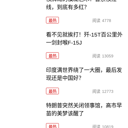
线，到底有多红？
最热
阅读
4778
看不见就挨打！歼-15T百公里外
一剑封喉F-15J
最热
阅读
13059
印度满世界绕了一大圈，最后发
现还是中国好？
最热
阅读
12773
特朗普突然关闭领事馆，高市早
苗的美梦该醒了
最热
阅读
10819