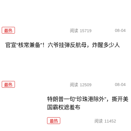
08-04
最热
阅读
15719
官宣“核常兼备”！六爷挂弹反航母，炸醒多少人
08-04
最热
阅读
12509
特朗普一句“珍珠港除外”，撕开美
国霸权遮羞布
最热
阅读
11452