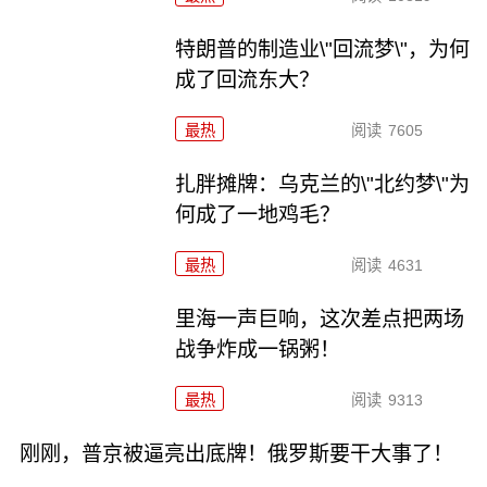
特朗普的制造业\"回流梦\"，为何
成了回流东大？
最热
阅读
7605
扎胖摊牌：乌克兰的\"北约梦\"为
何成了一地鸡毛？
最热
阅读
4631
里海一声巨响，这次差点把两场
战争炸成一锅粥！
最热
阅读
9313
刚刚，普京被逼亮出底牌！俄罗斯要干大事了！