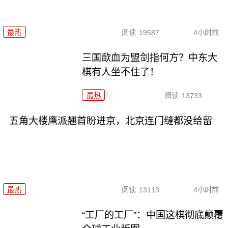
最热
阅读
19587
4小时前
三国歃血为盟剑指何方？中东大
棋有人坐不住了！
最热
阅读
13733
五角大楼鹰派翘首盼进京，北京连门缝都没给留
最热
阅读
13113
4小时前
“工厂的工厂”：中国这棋彻底颠覆