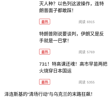
灭人种？以色列这波操作，连特
朗普面子都敢踩！
最热
阅读
6915
特朗普刚说要谈判，伊朗又是反
手就是一巴掌！
最热
阅读
5769
731！特高课还魂！高市早苗两把
火烧穿日本国运
最热
阅读
5355
泽连斯基的“清场行动”与乌克兰的末路狂飙！