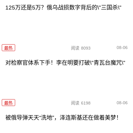
125万还是5万？俄乌战损数字背后的\"三国杀\"
08-06
最热
阅读
8093
对检察官体系下手！李在明要打破\"青瓦台魔咒\"
08-06
最热
阅读
6198
被俄导弹天天“洗地”，泽连斯基还在做着美梦！