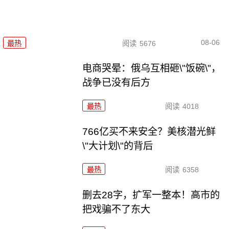
08-06
最热
阅读
5676
电商哭晕：俄乌互相砸\"饭碗\"，
战争已没有后方
最热
阅读
4018
766亿买不来安全？美核潜光鲜
\"大计划\"的背后
最热
阅读
6358
删去28字，扩军一整本！高市的
把戏骗不了东大