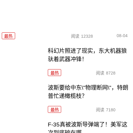
08-04
最热
阅读
12328
科幻片照进了现实，东大机器狼
驮着武器冲锋！
最热
阅读
8728
波斯要给中东\"物理断网\"，特朗
普忙递橄榄枝？
最热
阅读
7180
F-35真被波斯导弹端了！美军这
次到底输在哪