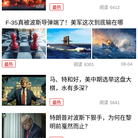
最热
阅读
6412
F-35真被波斯导弹端了！美军这次到底输在哪
08-04
最热
阅读
6301
马、特和好，美中期选举这盘大
棋，水有多深？
最热
阅读
5641
特朗普对波斯下狠手，为何在黎
明前戛然而止？