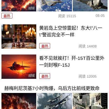
08-05
最热
阅读
15115
黄岩岛上空惊雷起！东大\"八一
\"警巡完全不一样
最热
阅读
14408
看不见就挨打！歼-15T百公里外
一剑封喉F-15J
最热
阅读
12005
赫梅利尼茨基7小时殉爆，乌后方比前线更致命