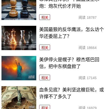
炮：炮灰代价才开始
相关
阅读
18787
美国最狠的反华鹰派，怎么访个
华还委屈上了？
相关
阅读
18664
美伊停火是幌子？穆杰塔巴回
信，把中东棋盘掀了
相关
阅读
17145
血条见底？美利坚这艘巨轮，或
许撑不了多久了
相关
阅读
16979