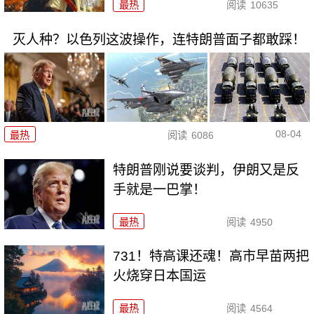
最热
阅读
10635
灭人种？以色列这波操作，连特朗普面子都敢踩！
08-04
最热
阅读
6086
特朗普刚说要谈判，伊朗又是反
手就是一巴掌！
最热
阅读
4950
731！特高课还魂！高市早苗两把
火烧穿日本国运
最热
阅读
4564