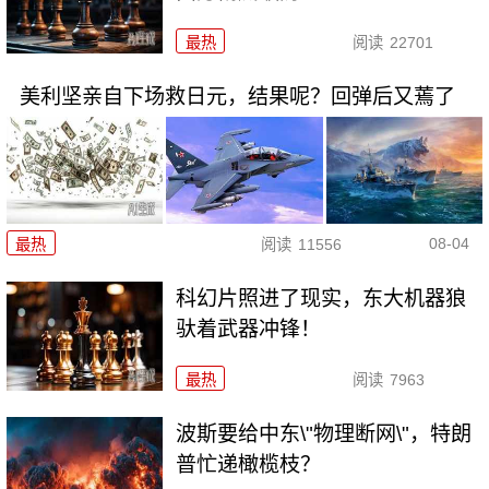
最热
阅读
22701
美利坚亲自下场救日元，结果呢？回弹后又蔫了
08-04
最热
阅读
11556
科幻片照进了现实，东大机器狼
驮着武器冲锋！
最热
阅读
7963
波斯要给中东\"物理断网\"，特朗
普忙递橄榄枝？