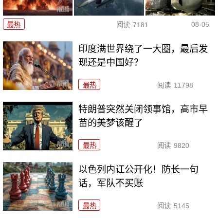
08-05
最热
阅读
7181
印度满世界绕了一大圈，最后发
现还是中国好？
最热
阅读
11798
特朗普突然关闭领事馆，高市早
苗的美梦该醒了
最热
阅读
9820
以色列内讧公开化！防长一句
话，军队不买账
最热
阅读
5145