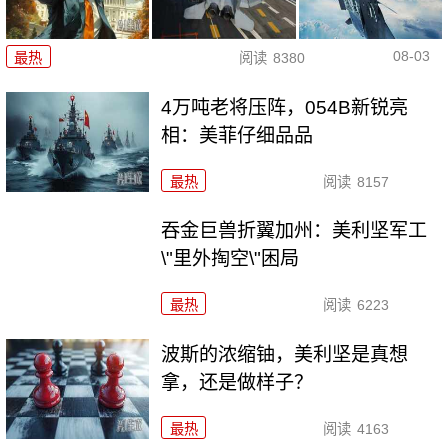
08-03
最热
阅读
8380
4万吨老将压阵，054B新锐亮
相：美菲仔细品品
最热
阅读
8157
吞金巨兽折翼加州：美利坚军工
\"里外掏空\"困局
最热
阅读
6223
波斯的浓缩铀，美利坚是真想
拿，还是做样子？
最热
阅读
4163