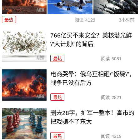
最热
阅读
4129
3小时前
766亿买不来安全？美核潜光鲜
\"大计划\"的背后
最热
阅读
5081
电商哭晕：俄乌互相砸\"饭碗\"，
战争已没有后方
最热
阅读
2821
删去28字，扩军一整本！高市的
把戏骗不了东大
最热
阅读
4219