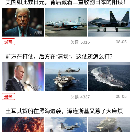
美国如此救日元，背后藏着三重收割日本的阳谋！
08-05
最热
阅读
5316
前方在打仗，后方在“清场”，这仗还怎么打？
08-05
最热
阅读
4337
土耳其货船在黑海遭袭，泽连斯基又惹了大麻烦