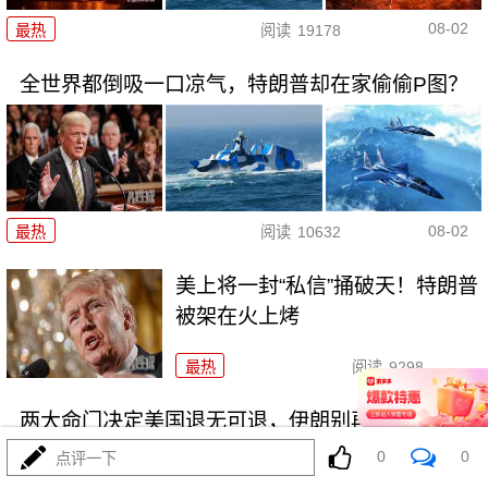
08-02
最热
阅读
19178
全世界都倒吸一口凉气，特朗普却在家偷偷P图？
08-02
最热
阅读
10632
美上将一封“私信”捅破天！特朗普
被架在火上烤
最热
阅读
9298
两大命门决定美国退无可退，伊朗别再幻想了！
0
0
点评一下