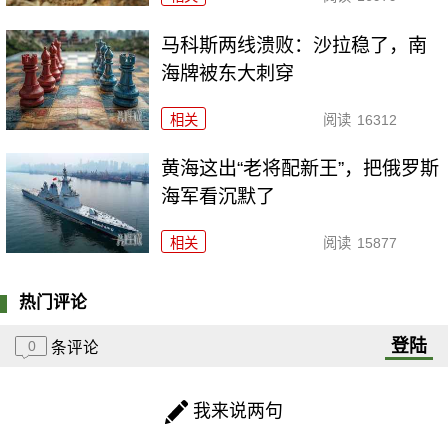
马科斯两线溃败：沙拉稳了，南
海牌被东大刺穿
相关
阅读
16312
黄海这出“老将配新王”，把俄罗斯
海军看沉默了
相关
阅读
15877
热门评论
登陆
0
条评论
我来说两句