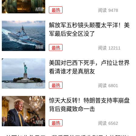
最热
阅读
9478
解放军五秒镜头颠覆太平洋！美
军最后安全区没了
最热
阅读
12211
美国对巴西下死手，卢拉让世界
看清谁才是真朋友
最热
阅读
6801
惊天大反转！特朗普支持率崩盘
背后竟藏致命一击
最热
阅读
6562