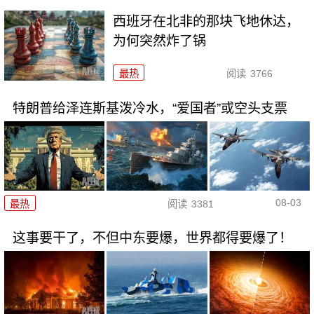
西班牙在北非的那块飞地休达，
为何突然炸了锅
最热
阅读
3766
特朗普给泽连斯基泼冷水，“爱国者”或空头支票
08-03
最热
阅读
3381
这事要干了，不但中东要爆，世界都得要爆了！