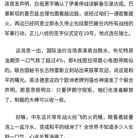
连夜发声明，白纸黑字确认了伊美停战谅解备忘录达成。巴
基斯坦的夏巴兹总理也跟着敲边鼓，说经过咱们一通密集搓
火，两边已经同意立即永久停止包括黎巴嫩在内所有战线的
军事行动，正儿八经的签字仪式定在19号，地点选在瑞士。
这消息一出，国际油价当场表演高台跳水，布伦特原
油期货一口气跌了超过4%，那K线图拉得跟心电图停跳似
的。联合国秘书长古特雷斯立刻站出来鼓掌欢迎，说这是和
平的曙光。英法德意这四个欧洲老牌列强也神速发了个联合
声明，那意思很明白：只要伊朗守规矩，咱们也准备解禁
了，制裁的大棒可以收一收。
好嘛，中东这片常年战火纷飞的火药桶，眼看着就要
浇上一盆冷水，变成和平的绿洲了？全世界不知道多少人长
舒一口气，心说总算消停了。