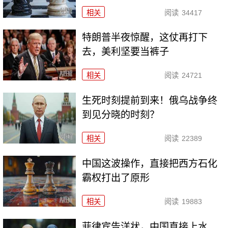
相关
阅读
34417
特朗普半夜惊醒，这仗再打下
去，美利坚要当裤子
相关
阅读
24721
生死时刻提前到来！俄乌战争终
到见分晓的时刻？
相关
阅读
22389
中国这波操作，直接把西方石化
霸权打出了原形
相关
阅读
19883
菲律宾告洋状，中国直接上水