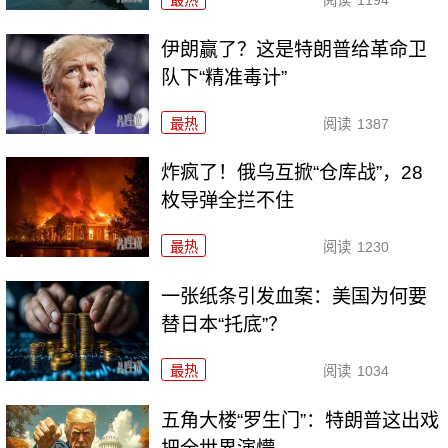
伊朗赢了？这是特朗普给革命卫
队下“精准毒计”
最热
阅读
1387
炸疯了！俄乌互掀“仓库战”，28
枚导弹全拦不住
最热
阅读
1230
一张纸条引发血案：美国为何要
替日本“托底”？
最热
阅读
1034
五角大楼“罗生门”：特朗普这出戏