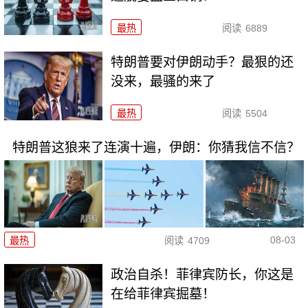
最热
阅读
6889
特朗普要对伊朗动手？最狠的还
没来，最骚的来了
最热
阅读
5504
特朗普这狼来了连演十遍，伊朗：你猜我信不信？
08-03
最热
阅读
4709
政治自杀！菲律宾防长，你这是
在给菲律宾掘墓！