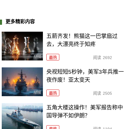
更多精彩内容
五箭齐发！熊猫这一巴掌扇过
去，大漂亮终于知疼
最热
阅读
2692
央视短短5秒钟，美军3年兵推一
夜作废！亚太变天
最热
阅读
2505
五角大楼这操作！美军报告称中
国导弹不如伊朗？
最热
阅读
1194