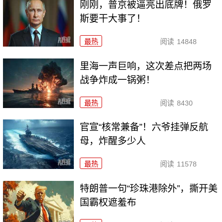
刚刚，普京被逼亮出底牌！俄罗
斯要干大事了！
最热
阅读
14848
里海一声巨响，这次差点把两场
战争炸成一锅粥！
最热
阅读
8430
官宣“核常兼备”！六爷挂弹反航
母，炸醒多少人
最热
阅读
11578
特朗普一句“珍珠港除外”，撕开美
国霸权遮羞布