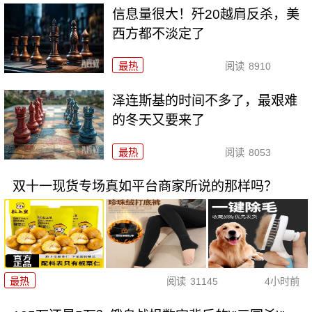
信息量很大！歼20越肩反杀，美
西方都不淡定了
最热
阅读
8910
泽连斯基的时间不多了，最艰难
的冬天又要来了
最热
阅读
8053
双十一现货专场真如平台商家所说的那样吗？
最热
阅读
31145
4小时前