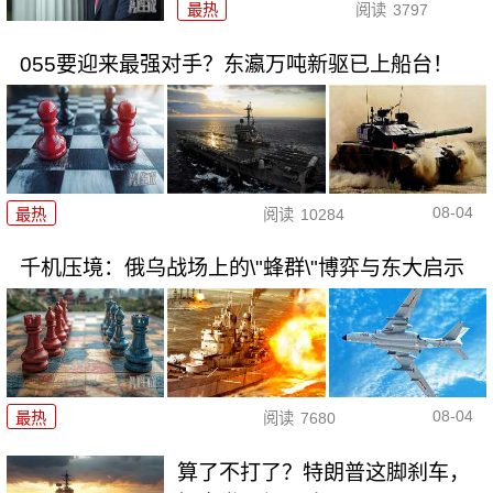
最热
阅读
3797
055要迎来最强对手？东瀛万吨新驱已上船台！
08-04
最热
阅读
10284
千机压境：俄乌战场上的\"蜂群\"博弈与东大启示
08-04
最热
阅读
7680
算了不打了？特朗普这脚刹车，