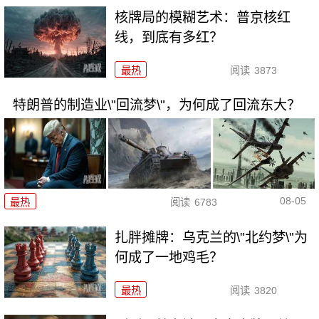
核牌局的模糊艺术：普京核红
线，到底有多红？
最热
阅读
3873
特朗普的制造业\"回流梦\"，为何成了回流东大？
08-05
最热
阅读
6783
扎胖摊牌：乌克兰的\"北约梦\"为
何成了一地鸡毛？
最热
阅读
3820