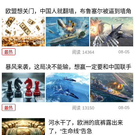
欧盟想关门，中国人就翻墙，布鲁塞尔被逼到墙角
08-05
最热
阅读
14364
暴风来袭，这局决不能输，想赢一定要和中国联手
08-05
最热
阅读
13150
河水干了，欧洲的底裤露出来
了，“生命线”告急