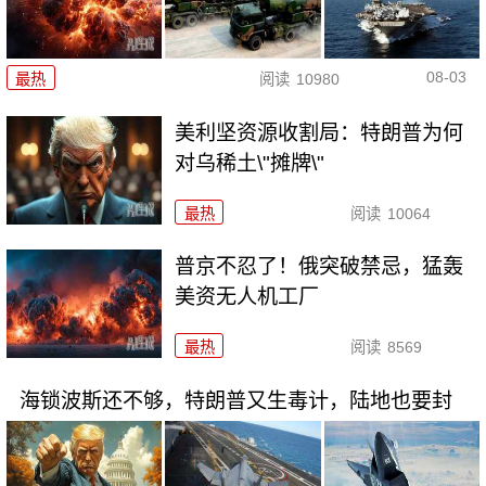
08-03
最热
阅读
10980
美利坚资源收割局：特朗普为何
对乌稀土\"摊牌\"
最热
阅读
10064
普京不忍了！俄突破禁忌，猛轰
美资无人机工厂
最热
阅读
8569
海锁波斯还不够，特朗普又生毒计，陆地也要封