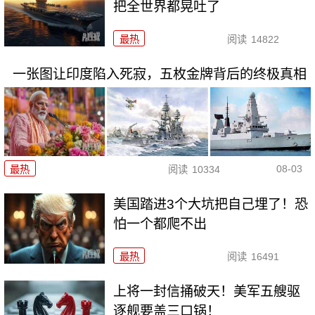
把全世界都晃吐了
最热
阅读
14822
一张图让印度陷入死寂，五枚金牌背后的终极真相
08-03
最热
阅读
10334
美国踏进3个大坑把自己埋了！恐
怕一个都爬不出
最热
阅读
16491
上将一封信捅破天！美军五艘驱
逐舰要盖三口锅！