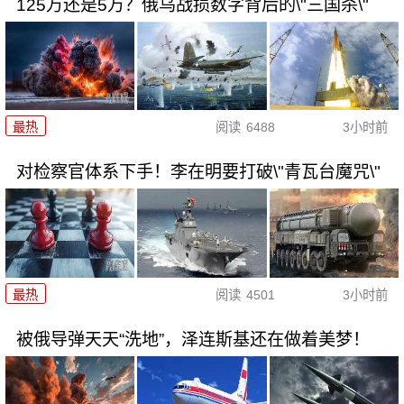
125万还是5万？俄乌战损数字背后的\"三国杀\"
最热
阅读
6488
3小时前
对检察官体系下手！李在明要打破\"青瓦台魔咒\"
最热
阅读
4501
3小时前
被俄导弹天天“洗地”，泽连斯基还在做着美梦！