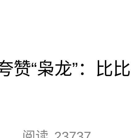
夸赞“枭龙”：比比
阅读
23737