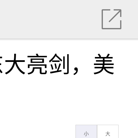
东大亮剑，美
小
大