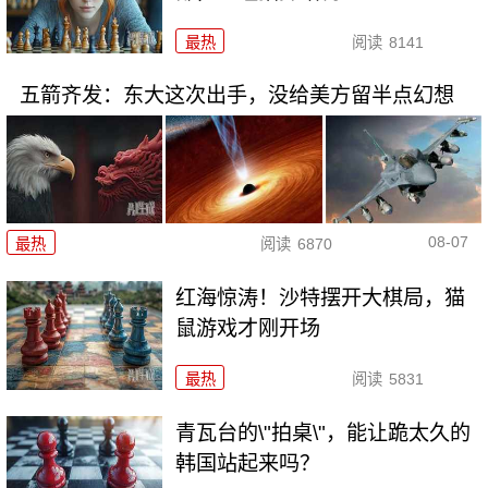
最热
阅读
8141
五箭齐发：东大这次出手，没给美方留半点幻想
08-07
最热
阅读
6870
红海惊涛！沙特摆开大棋局，猫
鼠游戏才刚开场
最热
阅读
5831
青瓦台的\"拍桌\"，能让跪太久的
韩国站起来吗？