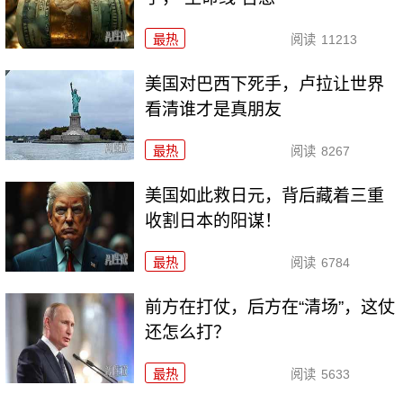
最热
阅读
11213
美国对巴西下死手，卢拉让世界
看清谁才是真朋友
最热
阅读
8267
美国如此救日元，背后藏着三重
收割日本的阳谋！
最热
阅读
6784
前方在打仗，后方在“清场”，这仗
还怎么打？
最热
阅读
5633