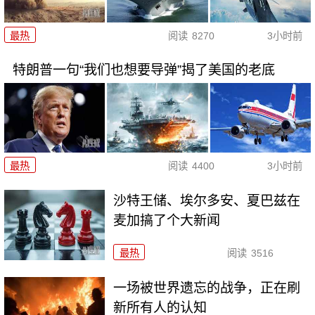
最热
阅读
8270
3小时前
特朗普一句“我们也想要导弹”揭了美国的老底
最热
阅读
4400
3小时前
沙特王储、埃尔多安、夏巴兹在
麦加搞了个大新闻
最热
阅读
3516
一场被世界遗忘的战争，正在刷
新所有人的认知