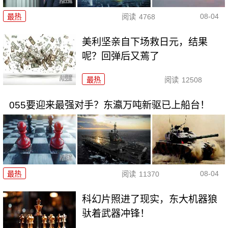
08-04
最热
阅读
4768
美利坚亲自下场救日元，结果
呢？回弹后又蔫了
最热
阅读
12508
055要迎来最强对手？东瀛万吨新驱已上船台！
08-04
最热
阅读
11370
科幻片照进了现实，东大机器狼
驮着武器冲锋！