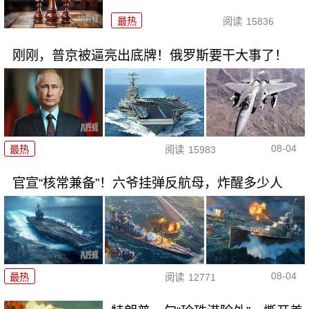
最热
阅读
15836
刚刚，普京被逼亮出底牌！俄罗斯要干大事了！
08-04
最热
阅读
15983
官宣“核常兼备”！六爷挂弹反航母，炸醒多少人
08-04
最热
阅读
12771