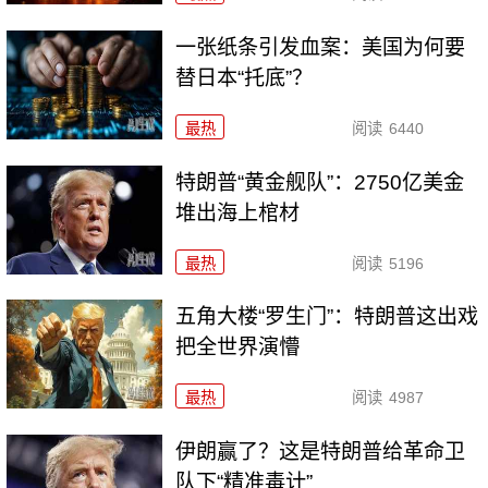
一张纸条引发血案：美国为何要
替日本“托底”？
最热
阅读
6440
特朗普“黄金舰队”：2750亿美金
堆出海上棺材
最热
阅读
5196
五角大楼“罗生门”：特朗普这出戏
把全世界演懵
最热
阅读
4987
伊朗赢了？这是特朗普给革命卫
队下“精准毒计”