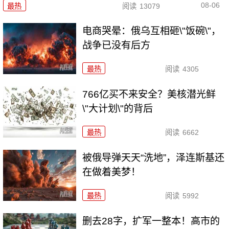
08-06
最热
阅读
13079
电商哭晕：俄乌互相砸\"饭碗\"，
战争已没有后方
最热
阅读
4305
766亿买不来安全？美核潜光鲜
\"大计划\"的背后
最热
阅读
6662
被俄导弹天天“洗地”，泽连斯基还
在做着美梦！
最热
阅读
5992
删去28字，扩军一整本！高市的