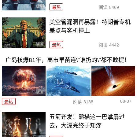
最热
阅读
5469
美空管漏洞再暴露！特朗普专机
差点与客机撞上
最热
阅读
4442
广岛核爆81年，高市早苗连\"谁扔的\"都不敢提！
08-07
最热
阅读
3188
五箭齐发！熊猫这一巴掌扇过
去，大漂亮终于知疼