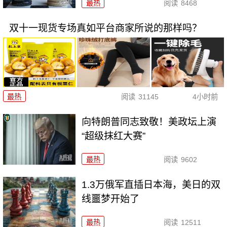
最热
阅读
8468
双十一现货专场真如平台商家所说的那样吗？
最热
阅读
31145
4小时前
向特朗普同志致敬！美政坛上演
“超级抹红大赛”
最热
阅读
9602
1.3万俄军直插日本海，美日的双
线噩梦开始了
最热
阅读
12511