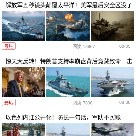
解放军五秒镜头颠覆太平洋！美军最后安全区没了
08-05
最热
阅读
13967
惊天大反转！特朗普支持率崩盘背后竟藏致命一击
08-05
最热
阅读
7896
以色列内讧公开化！防长一句话，军队不买账