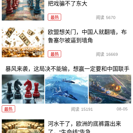
把戏骗不了东大
最热
阅读
5670
欧盟想关门，中国人就翻墙，布
鲁塞尔被逼到墙角
最热
阅读
16669
暴风来袭，这局决不能输，想赢一定要和中国联手
08-05
最热
阅读
15191
河水干了，欧洲的底裤露出来
了，“生命线”告急