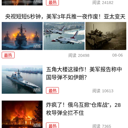
最热
阅读
24182
央视短短5秒钟，美军3年兵推一夜作废！亚太变天
08-06
最热
阅读
20498
五角大楼这操作！美军报告称中
国导弹不如伊朗？
最热
阅读
10613
炸疯了！俄乌互掀“仓库战”，28
枚导弹全拦不住
最热
阅读
7365