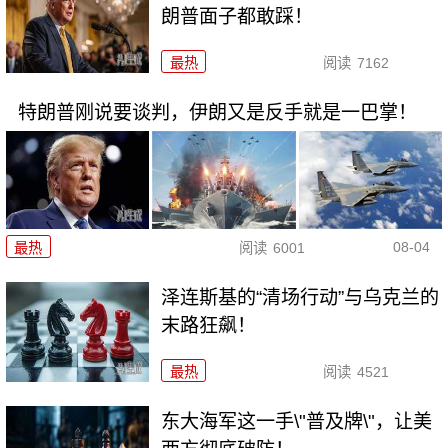
朗普面子都敢踩！
最热
阅读
7162
特朗普刚说要谈判，伊朗又是反手就是一巴掌！
08-04
最热
阅读
6001
泽连斯基的“清场行动”与乌克兰的
末路狂飙！
最热
阅读
4521
东大海军这一手\"普及牌\"，让美