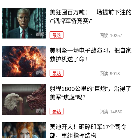
美狂囤百万吨：一场提前下注的
\"铜牌军备竞赛\"
最热
阅读
10257
美利坚一场电子战演习，把自家
救护机送了命！
最热
阅读
9013
射程1800公里的“巨炮”，治得了
美军“焦虑”吗？
最热
阅读
14830
莫迪开大！砸碎印军17个司令
部，重组指挥结构