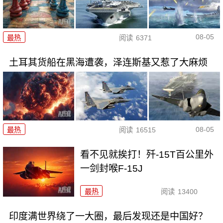
08-05
最热
阅读
6371
土耳其货船在黑海遭袭，泽连斯基又惹了大麻烦
08-05
最热
阅读
16515
看不见就挨打！歼-15T百公里外
一剑封喉F-15J
最热
阅读
13400
印度满世界绕了一大圈，最后发现还是中国好？