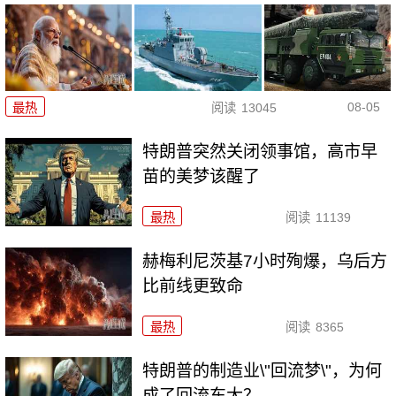
08-05
最热
阅读
13045
特朗普突然关闭领事馆，高市早
苗的美梦该醒了
最热
阅读
11139
赫梅利尼茨基7小时殉爆，乌后方
比前线更致命
最热
阅读
8365
特朗普的制造业\"回流梦\"，为何
成了回流东大？