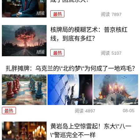
最热
阅读
7897
核牌局的模糊艺术：普京核红
线，到底有多红？
最热
阅读
5107
扎胖摊牌：乌克兰的\"北约梦\"为何成了一地鸡毛？
08-05
最热
阅读
4897
黄岩岛上空惊雷起！东大\"八一
\"警巡完全不一样