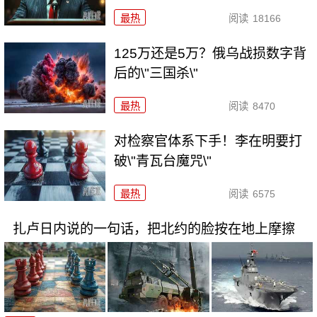
最热
阅读
18166
125万还是5万？俄乌战损数字背
后的\"三国杀\"
最热
阅读
8470
对检察官体系下手！李在明要打
破\"青瓦台魔咒\"
最热
阅读
6575
扎卢日内说的一句话，把北约的脸按在地上摩擦