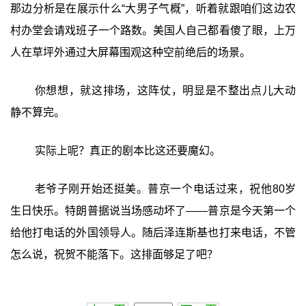
那边分析是在展示什么“大男子气概”，听着就跟咱们这边农
村办堂会请戏班子一个路数。美国人自己都看傻了眼，上万
人在草坪外通过大屏幕围观这种空前绝后的场景。
你想想，就这排场，这阵仗，明显是不整出点儿大动
静不算完。
实际上呢？真正的剧本比这还要魔幻。
老爷子刚开始还挺美。普京一个电话过来，祝他80岁
生日快乐。特朗普据说当场感动坏了——普京是今天第一个
给他打电话的外国领导人。随后泽连斯基也打来电话，不管
怎么说，祝贺不能落下。这排面够足了吧？