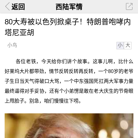
返回
西陆军情
80大寿被以色列掀桌子！特朗普咆哮内
塔尼亚胡
小
大
小鸟
各位老铁，今天给你们讲个故事。这事儿啊，比什么
好莱坞大片都带劲，情节反转反转再反转，一个80岁的老爷
子生日当天气得破口大骂，一个中东强国死扛两大军事力量
最终逼得对手妥协，还有个小弟愣是敢在老大庆生的节骨眼
上甩脸子。别急，咱们慢慢往下唠。