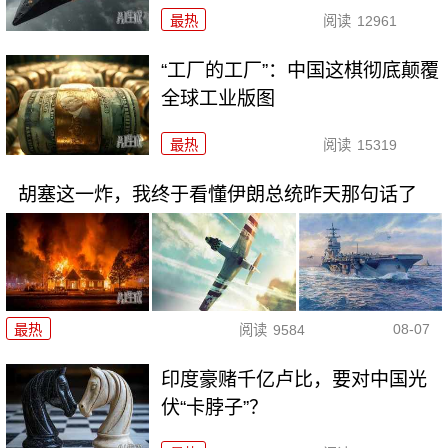
最热
阅读
12961
“工厂的工厂”：中国这棋彻底颠覆
全球工业版图
最热
阅读
15319
胡塞这一炸，我终于看懂伊朗总统昨天那句话了
08-07
最热
阅读
9584
印度豪赌千亿卢比，要对中国光
伏“卡脖子”？