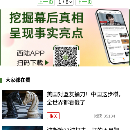
上一页
下一页
大家都在看
美国对盟友捅刀！中国这步棋，
全世界都看傻了
相关
阅读
35134