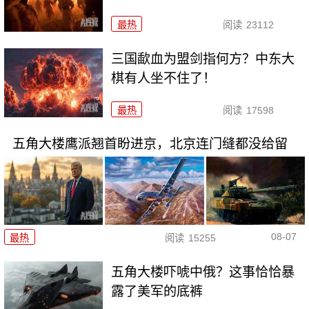
最热
阅读
23112
三国歃血为盟剑指何方？中东大
棋有人坐不住了！
最热
阅读
17598
五角大楼鹰派翘首盼进京，北京连门缝都没给留
08-07
最热
阅读
15255
五角大楼吓唬中俄？这事恰恰暴
露了美军的底裤