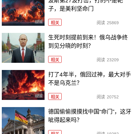
波斯第27波打击，打的不是靶
子，是美利坚命门
相关
阅读
25869
生死时刻提前到来！俄乌战争终
到见分晓的时刻？
相关
阅读
23209
打了4年半，俄回过神，最大对手
不是乌克兰？
相关
阅读
20752
德国偷偷摸摸找中国“命门”，这牙
呲得起来吗？
相关
阅读
19282