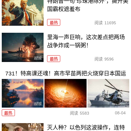
特朗普一句“珍珠港除外”，撕开美
国霸权遮羞布
最热
阅读
11695
里海一声巨响，这次差点把两场
战争炸成一锅粥！
最热
阅读
9596
731！特高课还魂！高市早苗两把火烧穿日本国运
08-04
最热
阅读
5583
灭人种？以色列这波操作，连特