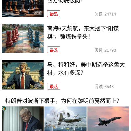
西方彻底破防！
最热
阅读
24714
南海6天禁航，东大摆下“阳谋
棋”，锤炼铁拳头！
最热
阅读
21790
马、特和好，美中期选举这盘大
棋，水有多深？
最热
阅读
6543
特朗普对波斯下狠手，为何在黎明前戛然而止？