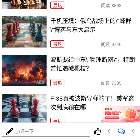
最热
阅读
8893
千机压境：俄乌战场上的\"蜂群
\"博弈与东大启示
最热
阅读
8746
波斯要给中东\"物理断网\"，特朗
普忙递橄榄枝？
最热
阅读
7395
F-35真被波斯导弹端了！美军这
次到底输在哪
最热
阅读
7174
0
0
点评一下
算了不打了？特朗普这脚刹车，把全世界都晃吐了