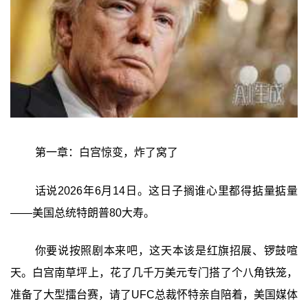
第一章：白宫惊变，炸了窝了
话说2026年6月14日。这日子搁谁心里都得掂量掂量
——美国总统特朗普80大寿。
你要说按照剧本来吧，这天本该是红旗招展、锣鼓喧
天。白宫南草坪上，花了几千万美元专门搭了个八角铁笼，
准备了大型擂台赛，请了UFC总裁怀特亲自陪着，美国媒体