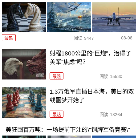
08-08
最热
阅读
9447
射程1800公里的“巨炮”，治得了
美军“焦虑”吗？
最热
阅读
15530
1.3万俄军直插日本海，美日的双
线噩梦开始了
最热
阅读
13264
美狂囤百万吨：一场提前下注的\"铜牌军备竞赛\"