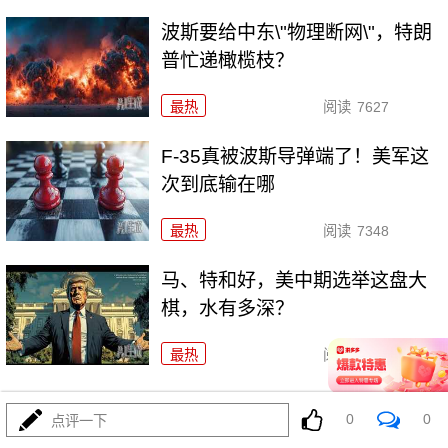
波斯要给中东\"物理断网\"，特朗
普忙递橄榄枝？
最热
阅读
7627
F-35真被波斯导弹端了！美军这
次到底输在哪
最热
阅读
7348
马、特和好，美中期选举这盘大
棋，水有多深？
最热
阅读
6706
特朗普对波斯下狠手，为何在黎明前戛然而止？
0
0
点评一下