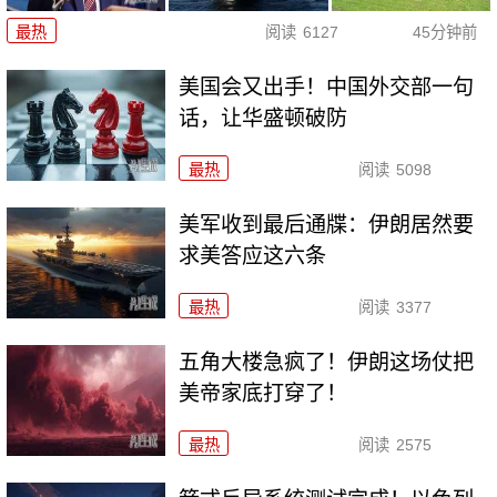
最热
阅读
6127
45分钟前
美国会又出手！中国外交部一句
话，让华盛顿破防
最热
阅读
5098
美军收到最后通牒：伊朗居然要
求美答应这六条
最热
阅读
3377
五角大楼急疯了！伊朗这场仗把
美帝家底打穿了！
最热
阅读
2575