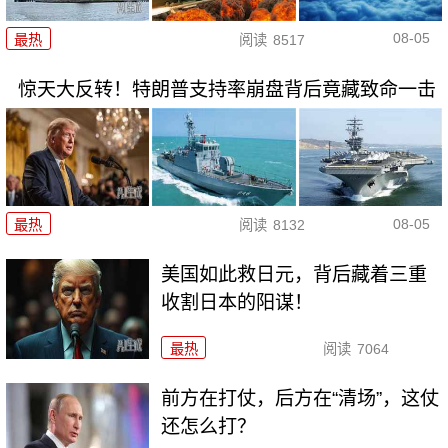
08-05
最热
阅读
8517
惊天大反转！特朗普支持率崩盘背后竟藏致命一击
08-05
最热
阅读
8132
美国如此救日元，背后藏着三重
收割日本的阳谋！
最热
阅读
7064
前方在打仗，后方在“清场”，这仗
还怎么打？