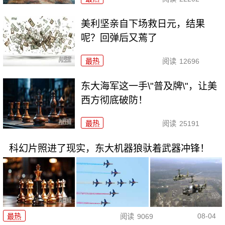
美利坚亲自下场救日元，结果
呢？回弹后又蔫了
最热
阅读
12696
东大海军这一手\"普及牌\"，让美
西方彻底破防！
最热
阅读
25191
科幻片照进了现实，东大机器狼驮着武器冲锋！
08-04
最热
阅读
9069