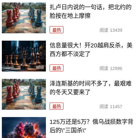
扎卢日内说的一句话，把北约的
脸按在地上摩擦
最热
阅读
13439
信息量很大！歼20越肩反杀，美
西方都不淡定了
最热
阅读
12996
泽连斯基的时间不多了，最艰难
的冬天又要来了
最热
阅读
11457
125万还是5万？俄乌战损数字背
后的\"三国杀\"