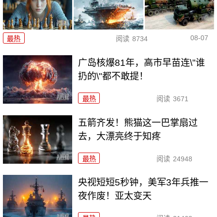
08-07
最热
阅读
8734
广岛核爆81年，高市早苗连\"谁
扔的\"都不敢提！
最热
阅读
3671
五箭齐发！熊猫这一巴掌扇过
去，大漂亮终于知疼
最热
阅读
24948
央视短短5秒钟，美军3年兵推一
夜作废！亚太变天