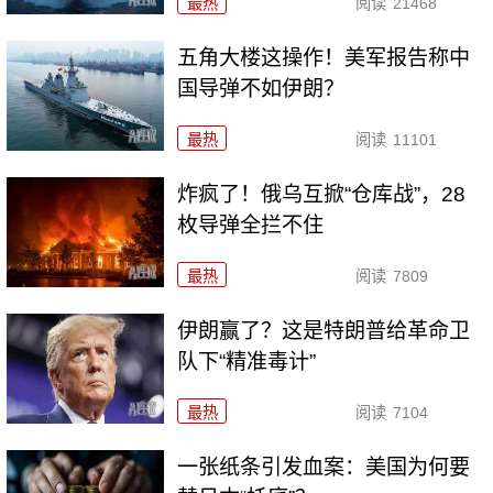
最热
阅读
21468
五角大楼这操作！美军报告称中
国导弹不如伊朗？
最热
阅读
11101
炸疯了！俄乌互掀“仓库战”，28
枚导弹全拦不住
最热
阅读
7809
伊朗赢了？这是特朗普给革命卫
队下“精准毒计”
最热
阅读
7104
一张纸条引发血案：美国为何要