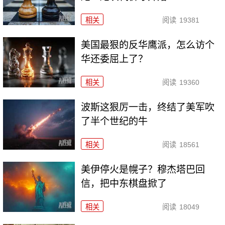
相关
阅读
19381
美国最狠的反华鹰派，怎么访个
华还委屈上了？
相关
阅读
19360
波斯这狠厉一击，终结了美军吹
了半个世纪的牛
相关
阅读
18561
美伊停火是幌子？穆杰塔巴回
信，把中东棋盘掀了
相关
阅读
18049