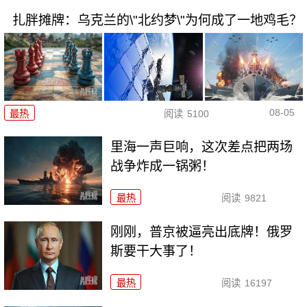
扎胖摊牌：乌克兰的\"北约梦\"为何成了一地鸡毛？
08-05
最热
阅读
5100
里海一声巨响，这次差点把两场
战争炸成一锅粥！
最热
阅读
9821
刚刚，普京被逼亮出底牌！俄罗
斯要干大事了！
最热
阅读
16197