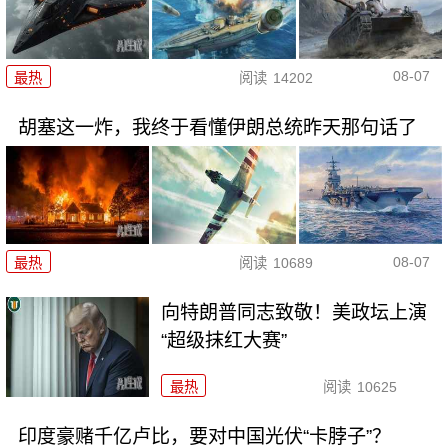
08-07
最热
阅读
14202
胡塞这一炸，我终于看懂伊朗总统昨天那句话了
08-07
最热
阅读
10689
向特朗普同志致敬！美政坛上演
“超级抹红大赛”
最热
阅读
10625
印度豪赌千亿卢比，要对中国光伏“卡脖子”？