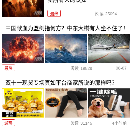
新所有人的认知
最热
阅读
25094
三国歃血为盟剑指何方？中东大棋有人坐不住了！
08-07
最热
阅读
19529
双十一现货专场真如平台商家所说的那样吗？
最热
阅读
31145
4小时前