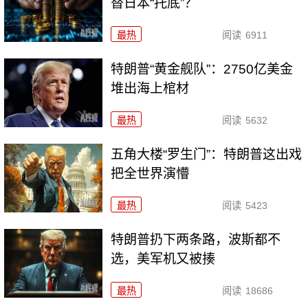
替日本“托底”？
最热
阅读
6911
特朗普“黄金舰队”：2750亿美金
堆出海上棺材
最热
阅读
5632
五角大楼“罗生门”：特朗普这出戏
把全世界演懵
最热
阅读
5423
特朗普扔下两条路，波斯都不
选，美军机又被揍
最热
阅读
18686