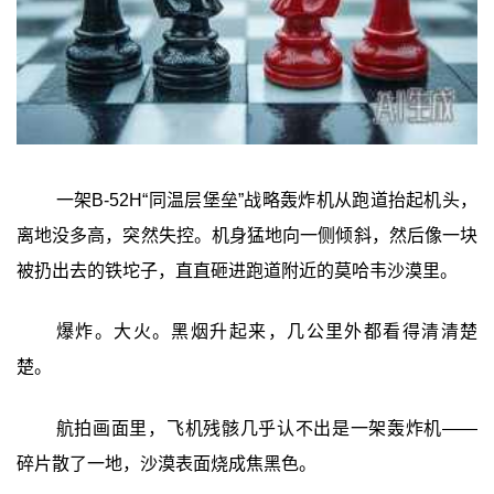
一架B-52H“同温层堡垒”战略轰炸机从跑道抬起机头，
离地没多高，突然失控。机身猛地向一侧倾斜，然后像一块
被扔出去的铁坨子，直直砸进跑道附近的莫哈韦沙漠里。
爆炸。大火。黑烟升起来，几公里外都看得清清楚
楚。
航拍画面里，飞机残骸几乎认不出是一架轰炸机——
碎片散了一地，沙漠表面烧成焦黑色。