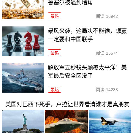
鲁塞尔被逼到墙角
最热
阅读
16942
暴风来袭，这局决不能输，想赢
一定要和中国联手
最热
阅读
15574
解放军五秒镜头颠覆太平洋！美
军最后安全区没了
最热
阅读
14233
美国对巴西下死手，卢拉让世界看清谁才是真朋友