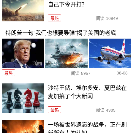
自己下令开打？
最热
阅读
10949
特朗普一句“我们也想要导弹”揭了美国的老底
08-08
最热
阅读
5957
沙特王储、埃尔多安、夏巴兹在
麦加搞了个大新闻
最热
阅读
4985
一场被世界遗忘的战争，正在刷