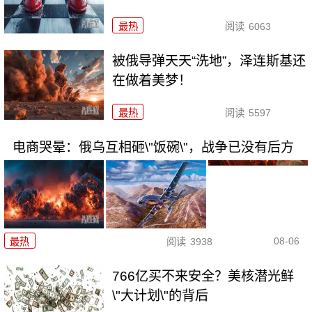
最热
阅读
6063
被俄导弹天天“洗地”，泽连斯基还
在做着美梦！
最热
阅读
5597
电商哭晕：俄乌互相砸\"饭碗\"，战争已没有后方
08-06
最热
阅读
3938
766亿买不来安全？美核潜光鲜
\"大计划\"的背后