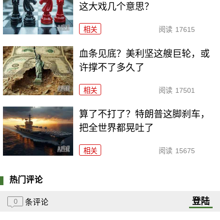
这大戏几个意思？
相关
阅读
17615
血条见底？美利坚这艘巨轮，或
许撑不了多久了
相关
阅读
17501
算了不打了？特朗普这脚刹车，
把全世界都晃吐了
相关
阅读
15675
热门评论
登陆
0
条评论