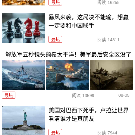
最热
阅读
16255
暴风来袭，这局决不能输，想赢
一定要和中国联手
最热
阅读
14811
解放军五秒镜头颠覆太平洋！美军最后安全区没了
08-05
最热
阅读
13599
美国对巴西下死手，卢拉让世界
看清谁才是真朋友
最热
阅读
7944