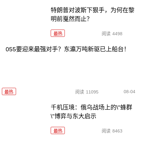
特朗普对波斯下狠手，为何在黎
明前戛然而止？
最热
阅读
4498
055要迎来最强对手？东瀛万吨新驱已上船台！
08-04
最热
阅读
11095
千机压境：俄乌战场上的\"蜂群
\"博弈与东大启示
最热
阅读
8463