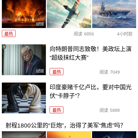
最热
阅读
6856
4小时前
向特朗普同志致敬！美政坛上演
“超级抹红大赛”
最热
阅读
7049
印度豪赌千亿卢比，要对中国光
伏“卡脖子”？
最热
阅读
5888
射程1800公里的“巨炮”，治得了美军“焦虑”吗？