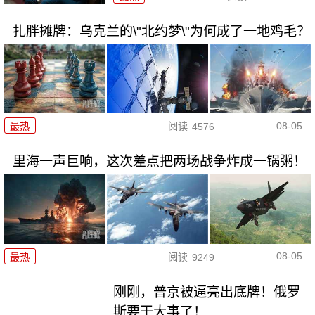
扎胖摊牌：乌克兰的\"北约梦\"为何成了一地鸡毛？
08-05
最热
阅读
4576
里海一声巨响，这次差点把两场战争炸成一锅粥！
08-05
最热
阅读
9249
刚刚，普京被逼亮出底牌！俄罗
斯要干大事了！