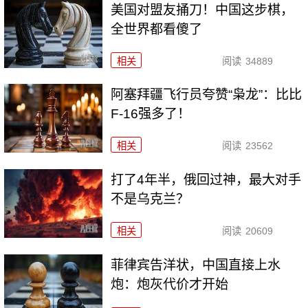
美国对盟友捅刀！中国这步棋，
全世界都看傻了
相关
阅读
34889
阿塞拜疆飞行员夸赞“枭龙”：比比
F-16强多了！
相关
阅读
23562
打了4年半，俄回过神，最大对手
不是乌克兰？
相关
阅读
20609
菲律宾告洋状，中国直接上水
炮：炮灰代价才开始