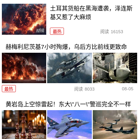
土耳其货船在黑海遭袭，泽连斯
基又惹了大麻烦
最热
阅读
16153
赫梅利尼茨基7小时殉爆，乌后方比前线更致命
08-05
最热
阅读
8033
黄岩岛上空惊雷起！东大\"八一\"警巡完全不一样