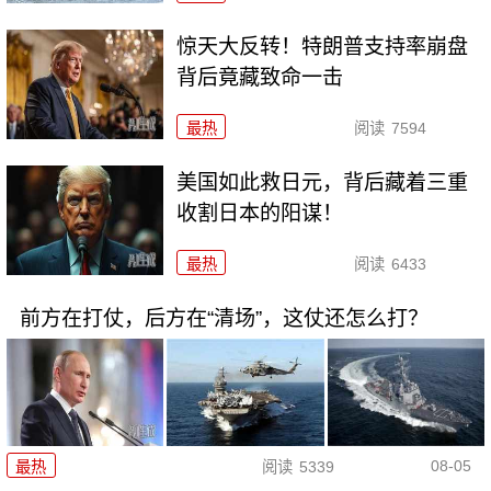
惊天大反转！特朗普支持率崩盘
背后竟藏致命一击
最热
阅读
7594
美国如此救日元，背后藏着三重
收割日本的阳谋！
最热
阅读
6433
前方在打仗，后方在“清场”，这仗还怎么打？
08-05
最热
阅读
5339