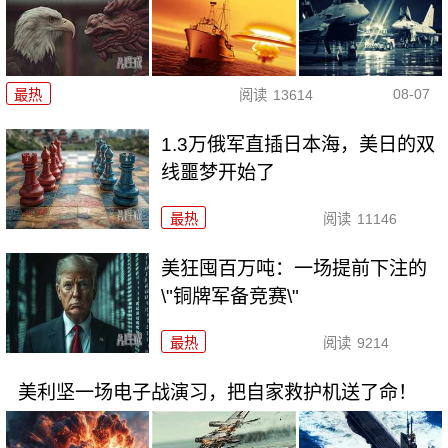
08-07
最热
阅读
13614
1.3万俄军直插日本海，美日的双
线噩梦开始了
最热
阅读
11146
美狂囤百万吨：一场提前下注的
\"铜牌军备竞赛\"
最热
阅读
9214
美利坚一场电子战演习，把自家救护机送了命！