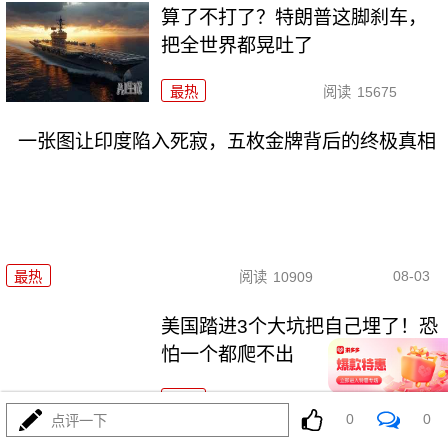
算了不打了？特朗普这脚刹车，
把全世界都晃吐了
最热
阅读
15675
一张图让印度陷入死寂，五枚金牌背后的终极真相
08-03
最热
阅读
10909
美国踏进3个大坑把自己埋了！恐
怕一个都爬不出
最热
阅读
17687
0
0
点评一下