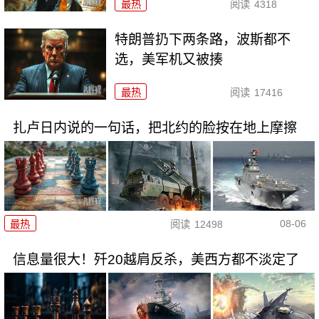
最热
阅读
4318
特朗普扔下两条路，波斯都不
选，美军机又被揍
最热
阅读
17416
扎卢日内说的一句话，把北约的脸按在地上摩擦
08-06
最热
阅读
12498
信息量很大！歼20越肩反杀，美西方都不淡定了