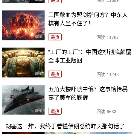
最热
阅读
11659
三国歃血为盟剑指何方？中东大
棋有人坐不住了！
最热
阅读
11767
“工厂的工厂”：中国这棋彻底颠覆
全球工业版图
最热
阅读
11248
五角大楼吓唬中俄？这事恰恰暴
露了美军的底裤
最热
阅读
9633
胡塞这一炸，我终于看懂伊朗总统昨天那句话了