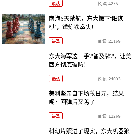
最热
阅读
4275
南海6天禁航，东大摆下“阳谋
棋”，锤炼铁拳头！
最热
阅读
21159
东大海军这一手\"普及牌\"，让美
西方彻底破防！
最热
阅读
24093
美利坚亲自下场救日元，结果
呢？回弹后又蔫了
最热
阅读
12269
科幻片照进了现实，东大机器狼