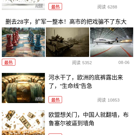
最热
阅读
6288
删去28字，扩军一整本！高市的把戏骗不了东大
08-06
最热
阅读
5352
河水干了，欧洲的底裤露出来
了，“生命线”告急
最热
阅读
10853
欧盟想关门，中国人就翻墙，布
鲁塞尔被逼到墙角