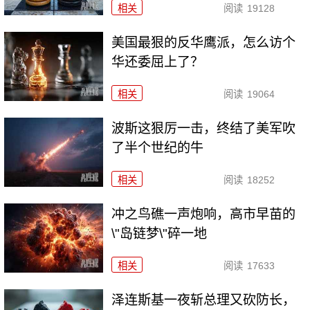
相关
阅读
19128
美国最狠的反华鹰派，怎么访个
华还委屈上了？
相关
阅读
19064
波斯这狠厉一击，终结了美军吹
了半个世纪的牛
相关
阅读
18252
冲之鸟礁一声炮响，高市早苗的
\"岛链梦\"碎一地
相关
阅读
17633
泽连斯基一夜斩总理又砍防长，