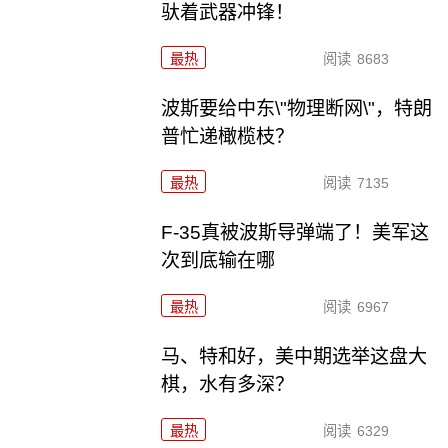
驮着武器冲锋！
最热
阅读
8683
波斯要给中东\"物理断网\"，特朗
普忙递橄榄枝？
最热
阅读
7135
F-35真被波斯导弹端了！美军这
次到底输在哪
最热
阅读
6967
马、特和好，美中期选举这盘大
棋，水有多深？
最热
阅读
6329