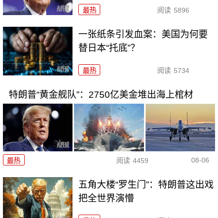
最热
阅读
5896
一张纸条引发血案：美国为何要
替日本“托底”？
最热
阅读
5734
特朗普“黄金舰队”：2750亿美金堆出海上棺材
08-06
最热
阅读
4459
五角大楼“罗生门”：特朗普这出戏
把全世界演懵