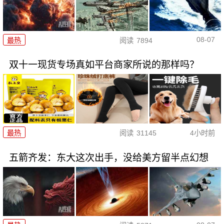
08-07
最热
阅读
7894
双十一现货专场真如平台商家所说的那样吗？
最热
阅读
31145
4小时前
五箭齐发：东大这次出手，没给美方留半点幻想