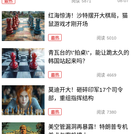
08-07
最热
阅读
5871
红海惊涛！沙特摆开大棋局，猫
鼠游戏才刚开场
最热
阅读
5010
青瓦台的\"拍桌\"，能让跪太久的
韩国站起来吗？
最热
阅读
4669
莫迪开大！砸碎印军17个司令
部，重组指挥结构
最热
阅读
7380
美空管漏洞再暴露！特朗普专机