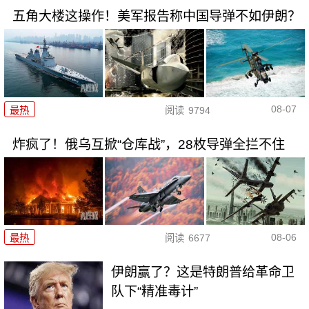
五角大楼这操作！美军报告称中国导弹不如伊朗？
08-07
最热
阅读
9794
炸疯了！俄乌互掀“仓库战”，28枚导弹全拦不住
08-06
最热
阅读
6677
伊朗赢了？这是特朗普给革命卫
队下“精准毒计”