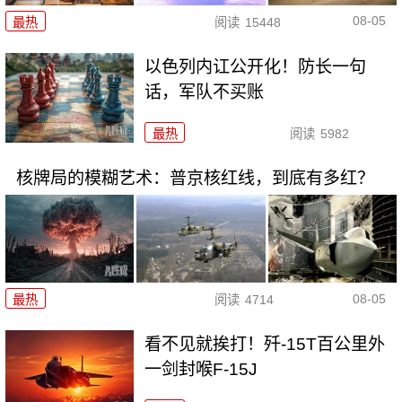
08-05
最热
阅读
15448
以色列内讧公开化！防长一句
话，军队不买账
最热
阅读
5982
核牌局的模糊艺术：普京核红线，到底有多红？
08-05
最热
阅读
4714
看不见就挨打！歼-15T百公里外
一剑封喉F-15J