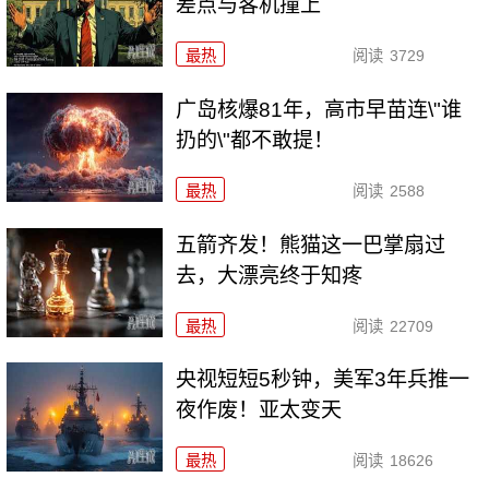
差点与客机撞上
最热
阅读
3729
广岛核爆81年，高市早苗连\"谁
扔的\"都不敢提！
最热
阅读
2588
五箭齐发！熊猫这一巴掌扇过
去，大漂亮终于知疼
最热
阅读
22709
央视短短5秒钟，美军3年兵推一
夜作废！亚太变天
最热
阅读
18626