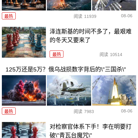
08-06
最热
阅读
11939
泽连斯基的时间不多了，最艰难
的冬天又要来了
最热
阅读
10514
125万还是5万？俄乌战损数字背后的\"三国杀\"
08-06
最热
阅读
7983
对检察官体系下手！李在明要打
破\"青瓦台魔咒\"