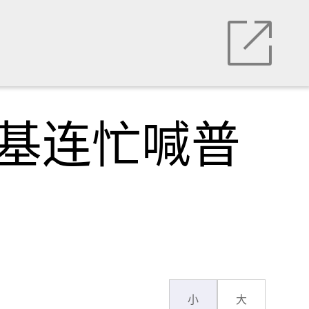
斯基连忙喊普
小
大