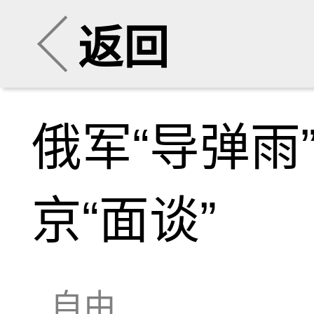
返回
俄军“导弹雨
京“面谈”
自由