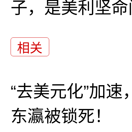
子，是美利坚命
相关
“去美元化”加
东瀛被锁死！