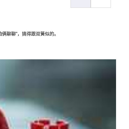
咱俩聊聊”，搞得跟双簧似的。