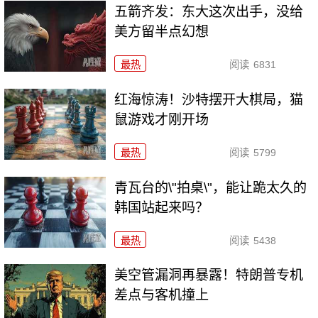
五箭齐发：东大这次出手，没给
美方留半点幻想
最热
阅读
6831
红海惊涛！沙特摆开大棋局，猫
鼠游戏才刚开场
最热
阅读
5799
青瓦台的\"拍桌\"，能让跪太久的
韩国站起来吗？
最热
阅读
5438
美空管漏洞再暴露！特朗普专机
差点与客机撞上