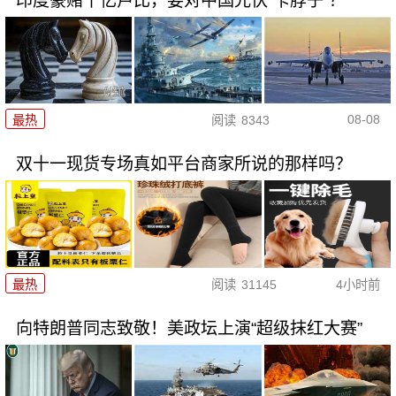
印度豪赌千亿卢比，要对中国光伏“卡脖子”？
08-08
最热
阅读
8343
双十一现货专场真如平台商家所说的那样吗？
最热
阅读
31145
4小时前
向特朗普同志致敬！美政坛上演“超级抹红大赛”