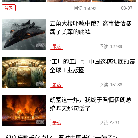
08-07
最热
阅读
15092
五角大楼吓唬中俄？这事恰恰暴
露了美军的底裤
最热
阅读
12769
“工厂的工厂”：中国这棋彻底颠覆
全球工业版图
最热
阅读
15136
胡塞这一炸，我终于看懂伊朗总
统昨天那句话了
最热
阅读
9431