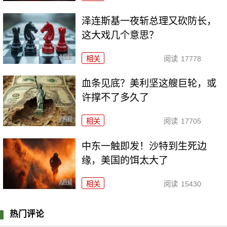
泽连斯基一夜斩总理又砍防长，
这大戏几个意思？
相关
阅读
17778
血条见底？美利坚这艘巨轮，或
许撑不了多久了
相关
阅读
17705
中东一触即发！沙特到生死边
缘，美国的饵太大了
相关
阅读
15430
热门评论