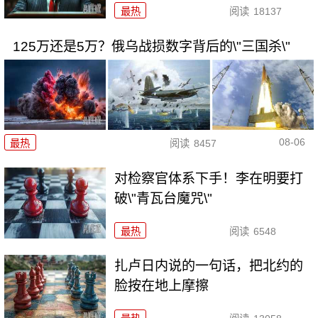
最热
阅读
18137
125万还是5万？俄乌战损数字背后的\"三国杀\"
08-06
最热
阅读
8457
对检察官体系下手！李在明要打
破\"青瓦台魔咒\"
最热
阅读
6548
扎卢日内说的一句话，把北约的
脸按在地上摩擦