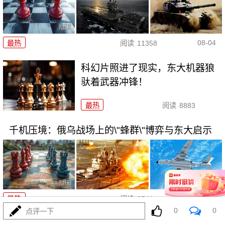
08-04
最热
阅读
11358
科幻片照进了现实，东大机器狼
驮着武器冲锋！
最热
阅读
8883
千机压境：俄乌战场上的\"蜂群\"博弈与东大启示
08-04
最热
阅读
8741
0
0
点评一下
波斯要给中东\"物理断网\"，特朗普忙递橄榄枝？