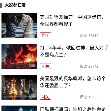
大家都在看
美国对盟友捅刀！中国这步棋，
全世界都看傻了
相关
阅读
35119
打了4年半，俄回过神，最大对手
不是乌克兰？
相关
阅读
20742
美国最狠的反华鹰派，怎么访个
华还委屈上了？
相关
阅读
19233
巴铁横扫海湾：沙科之后谁会是