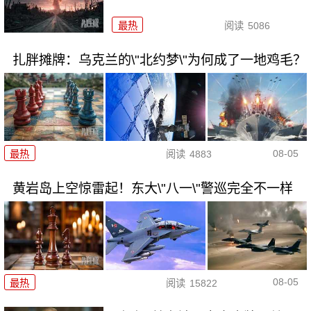
最热
阅读
5086
扎胖摊牌：乌克兰的\"北约梦\"为何成了一地鸡毛？
08-05
最热
阅读
4883
黄岩岛上空惊雷起！东大\"八一\"警巡完全不一样
08-05
最热
阅读
15822