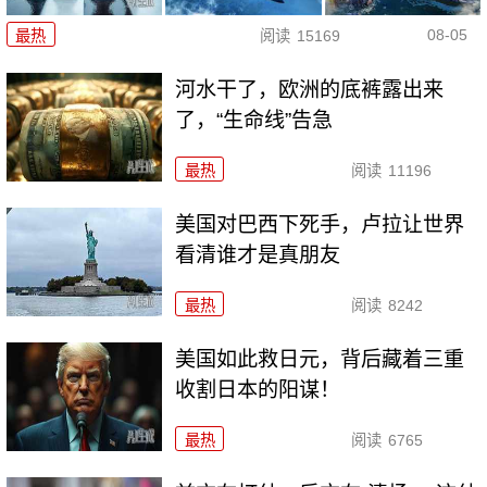
08-05
最热
阅读
15169
河水干了，欧洲的底裤露出来
了，“生命线”告急
最热
阅读
11196
美国对巴西下死手，卢拉让世界
看清谁才是真朋友
最热
阅读
8242
美国如此救日元，背后藏着三重
收割日本的阳谋！
最热
阅读
6765