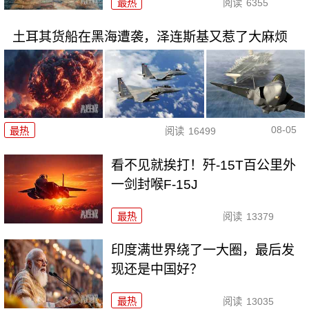
最热
阅读
6355
土耳其货船在黑海遭袭，泽连斯基又惹了大麻烦
08-05
最热
阅读
16499
看不见就挨打！歼-15T百公里外
一剑封喉F-15J
最热
阅读
13379
印度满世界绕了一大圈，最后发
现还是中国好？
最热
阅读
13035