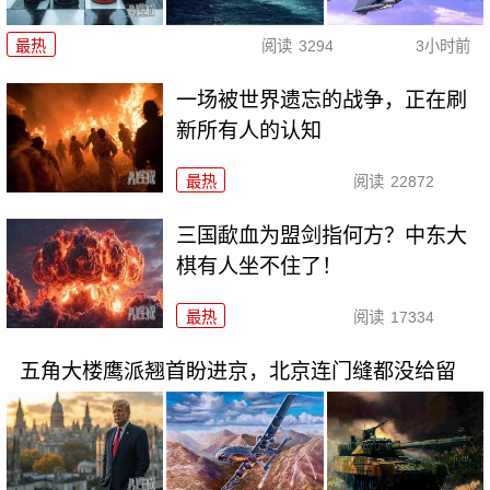
最热
阅读
3294
3小时前
一场被世界遗忘的战争，正在刷
新所有人的认知
最热
阅读
22872
三国歃血为盟剑指何方？中东大
棋有人坐不住了！
最热
阅读
17334
五角大楼鹰派翘首盼进京，北京连门缝都没给留