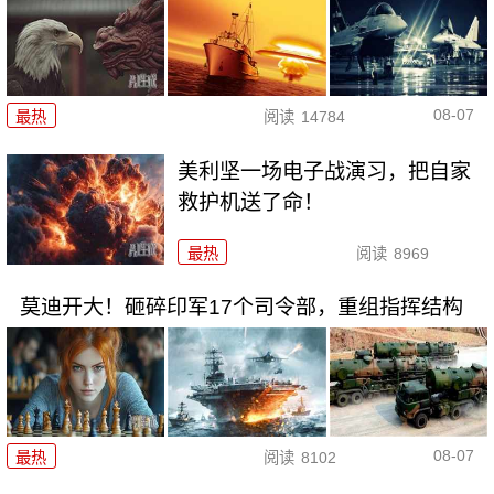
08-07
最热
阅读
14784
美利坚一场电子战演习，把自家
救护机送了命！
最热
阅读
8969
莫迪开大！砸碎印军17个司令部，重组指挥结构
08-07
最热
阅读
8102