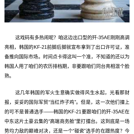
这戏码有多热闹呢？咱这边出口型的歼-35AE刚刚高调
亮相，韩国的KF-21前脚后脚就宣布拿到了出口许可证，准
备推向国际市场。时间点卡得这叫一个准，不知道的还以为
韩国人用了咱们的农历排档期，非要跟咱们同台亮相混个脸
熟。
这几年韩国的军火生意确实做得风生水起，光看那财
报，妥妥的国际军贸“当红炸子鸡”。但是，这一次他们撞上
的可不是普通选手——韩国的KF-21要跟咱们的歼-35AE在
中东这片土豪云集的“高端商务舱”里打擂台。这到底是一场
势均力敌的巅峰对决，还是一个“碰瓷”选手的在蹭热度？今