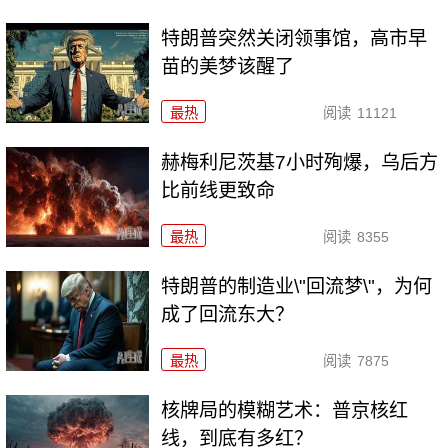
特朗普突然关闭领事馆，高市早
苗的美梦该醒了
最热
阅读
11121
赫梅利尼茨基7小时殉爆，乌后方
比前线更致命
最热
阅读
8355
特朗普的制造业\"回流梦\"，为何
成了回流东大？
最热
阅读
7875
核牌局的模糊艺术：普京核红
线，到底有多红？