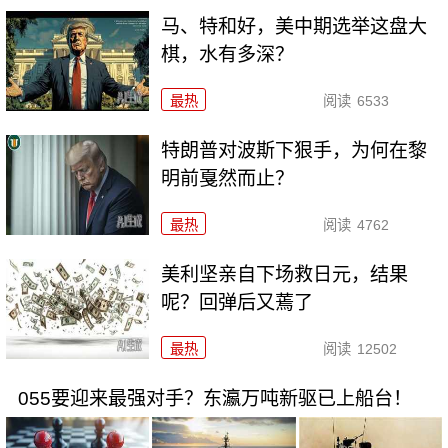
马、特和好，美中期选举这盘大
棋，水有多深？
最热
阅读
6533
特朗普对波斯下狠手，为何在黎
明前戛然而止？
最热
阅读
4762
美利坚亲自下场救日元，结果
呢？回弹后又蔫了
最热
阅读
12502
055要迎来最强对手？东瀛万吨新驱已上船台！