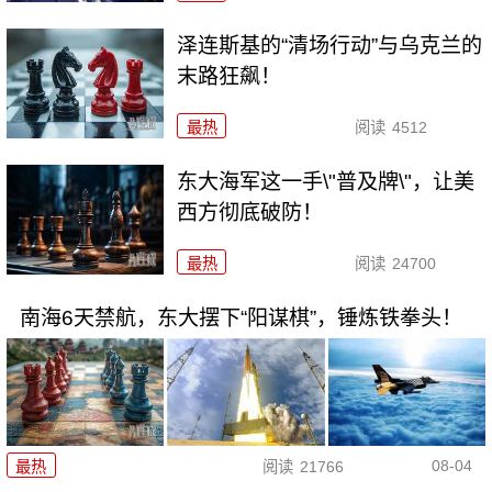
泽连斯基的“清场行动”与乌克兰的
末路狂飙！
最热
阅读
4512
东大海军这一手\"普及牌\"，让美
西方彻底破防！
最热
阅读
24700
南海6天禁航，东大摆下“阳谋棋”，锤炼铁拳头！
08-04
最热
阅读
21766