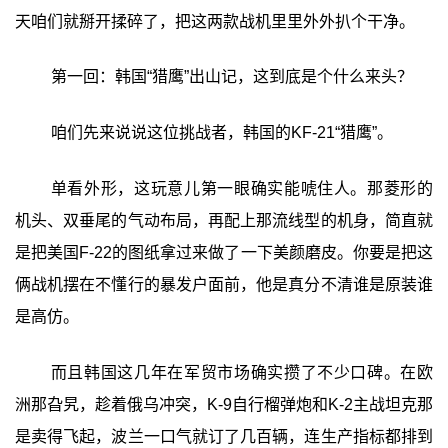
天咱们就掰开揉碎了，把这两款战机里里外外扒个干净。
第一回：韩国“猎鹰”出山记，这到底是个什么来头？
咱们先来说说这位挑战者，韩国的KF-21“猎鹰”。
单看外形，这玩意儿第一眼确实能唬住人。那菱形的
机头、双垂尾的气动布局，再配上那流线型的机身，简直就
是把美国F-22的图纸拿过来做了一下美颜磨皮。你要是把这
俩战机摆在不懂行的暴发户面前，他是真分不清谁是原装谁
是高仿。
而且韩国这几年在军贸市场确实攒了不少口碑。在欧
洲那旮旯，趁着俄乌冲突，K-9自行榴弹炮和K-2主战坦克那
是卖得飞起，波兰一口气就订了几百辆，连生产指标都排到