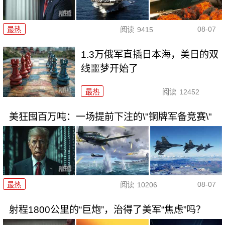
08-07
最热
阅读
9415
1.3万俄军直插日本海，美日的双
线噩梦开始了
最热
阅读
12452
美狂囤百万吨：一场提前下注的\"铜牌军备竞赛\"
08-07
最热
阅读
10206
射程1800公里的“巨炮”，治得了美军“焦虑”吗？