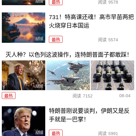
最热
阅读
9578
731！特高课还魂！高市早苗两把
火烧穿日本国运
最热
阅读
5574
灭人种？以色列这波操作，连特朗普面子都敢踩！
08-04
最热
阅读
7152
特朗普刚说要谈判，伊朗又是反
手就是一巴掌！
最热
阅读
5991