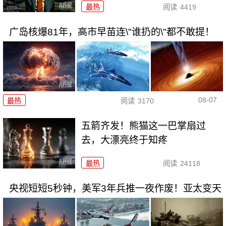
最热
阅读
4419
广岛核爆81年，高市早苗连\"谁扔的\"都不敢提！
08-07
最热
阅读
3170
五箭齐发！熊猫这一巴掌扇过
去，大漂亮终于知疼
最热
阅读
24118
央视短短5秒钟，美军3年兵推一夜作废！亚太变天