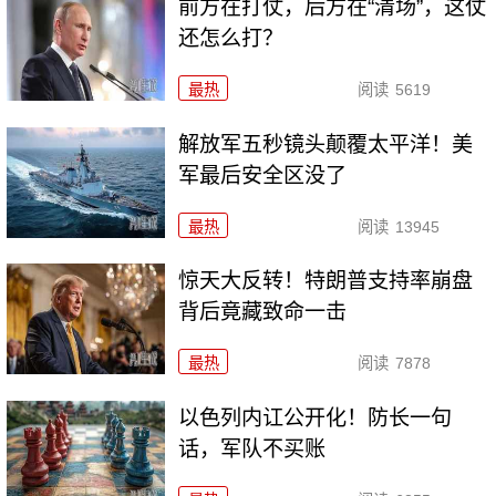
前方在打仗，后方在“清场”，这仗
还怎么打？
最热
阅读
5619
解放军五秒镜头颠覆太平洋！美
军最后安全区没了
最热
阅读
13945
惊天大反转！特朗普支持率崩盘
背后竟藏致命一击
最热
阅读
7878
以色列内讧公开化！防长一句
话，军队不买账