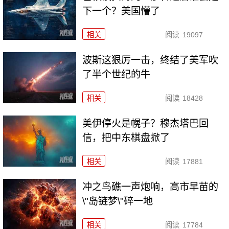
下一个？美国懵了
相关
阅读
19097
波斯这狠厉一击，终结了美军吹
了半个世纪的牛
相关
阅读
18428
美伊停火是幌子？穆杰塔巴回
信，把中东棋盘掀了
相关
阅读
17881
冲之鸟礁一声炮响，高市早苗的
\"岛链梦\"碎一地
相关
阅读
17784