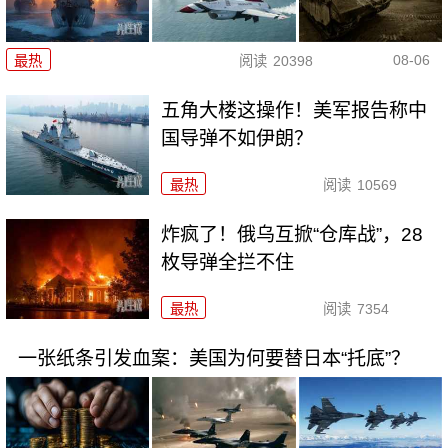
08-06
最热
阅读
20398
五角大楼这操作！美军报告称中
国导弹不如伊朗？
最热
阅读
10569
炸疯了！俄乌互掀“仓库战”，28
枚导弹全拦不住
最热
阅读
7354
一张纸条引发血案：美国为何要替日本“托底”？