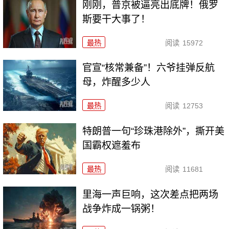
刚刚，普京被逼亮出底牌！俄罗
斯要干大事了！
最热
阅读
15972
官宣“核常兼备”！六爷挂弹反航
母，炸醒多少人
最热
阅读
12753
特朗普一句“珍珠港除外”，撕开美
国霸权遮羞布
最热
阅读
11681
里海一声巨响，这次差点把两场
战争炸成一锅粥！