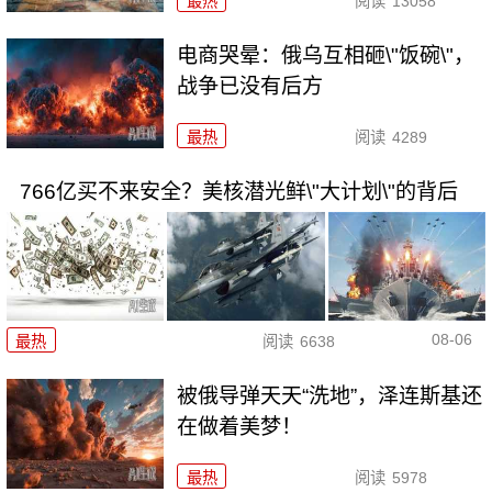
最热
阅读
13058
电商哭晕：俄乌互相砸\"饭碗\"，
战争已没有后方
最热
阅读
4289
766亿买不来安全？美核潜光鲜\"大计划\"的背后
08-06
最热
阅读
6638
被俄导弹天天“洗地”，泽连斯基还
在做着美梦！
最热
阅读
5978