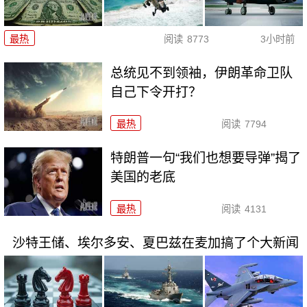
最热
阅读
8773
3小时前
总统见不到领袖，伊朗革命卫队
自己下令开打？
最热
阅读
7794
特朗普一句“我们也想要导弹”揭了
美国的老底
最热
阅读
4131
沙特王储、埃尔多安、夏巴兹在麦加搞了个大新闻