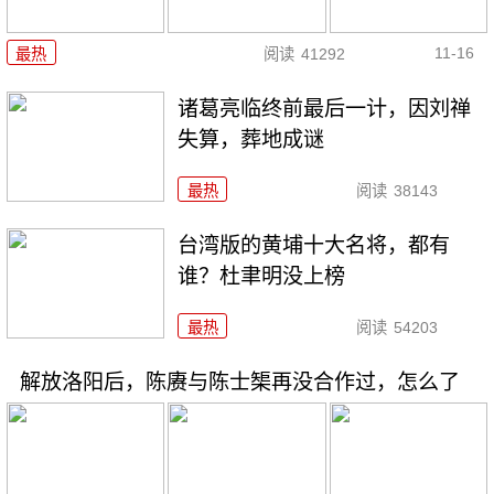
11-16
最热
阅读
41292
诸葛亮临终前最后一计，因刘禅
失算，葬地成谜
最热
阅读
38143
台湾版的黄埔十大名将，都有
谁？杜聿明没上榜
最热
阅读
54203
解放洛阳后，陈赓与陈士榘再没合作过，怎么了