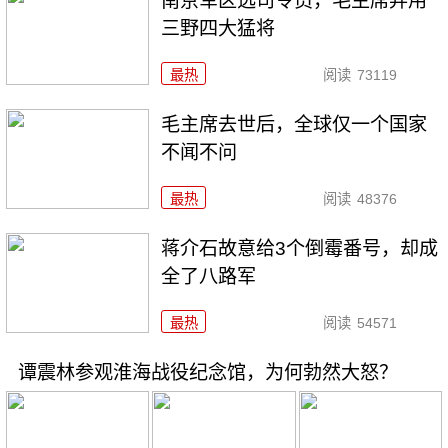
南京军区选司令员，毛主席弃用
三野四大猛将
最热
阅读
73119
毛主席去世后，全球仅一个国家
不闻不问
最热
阅读
48376
蒋介石故意给3个倒霉番号，却成
全了八路军
最热
阅读
54571
谭震林参观淮海战役纪念馆，为何勃然大怒？