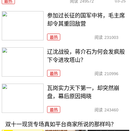
03-25
最热
阅读
249572
参加过长征的国军中将，毛主席
却令其重回敌营
最热
阅读
231003
辽沈战役，蒋介石为何会发疯般
下令进攻塔山？
最热
阅读
210996
瓦岗实力天下第一，却突然崩
盘，幕后原因揭晓
最热
阅读
243460
双十一现货专场真如平台商家所说的那样吗？