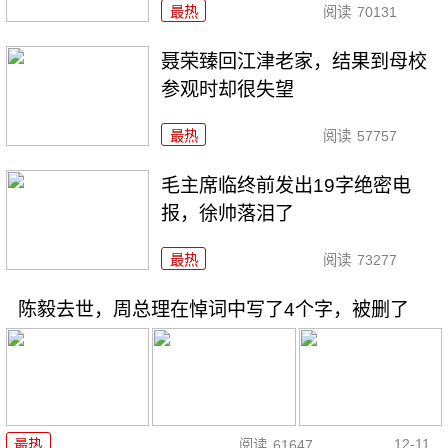
最热
阅读
70131
聂荣臻回江津老家，结果到母校
参观时却很失望
最热
阅读
57757
毛主席临终前发出19字绝密电
报，徐帅落泪了
最热
阅读
73277
陈毅去世，周总理在悼词中写了4个字，被删了
12-11
最热
阅读
61647