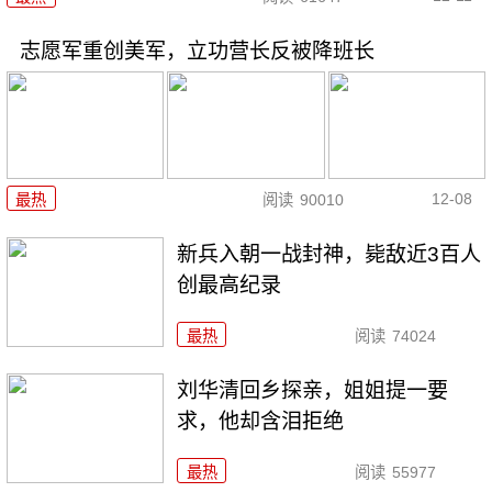
志愿军重创美军，立功营长反被降班长
12-08
最热
阅读
90010
新兵入朝一战封神，毙敌近3百人
创最高纪录
最热
阅读
74024
刘华清回乡探亲，姐姐提一要
求，他却含泪拒绝
最热
阅读
55977