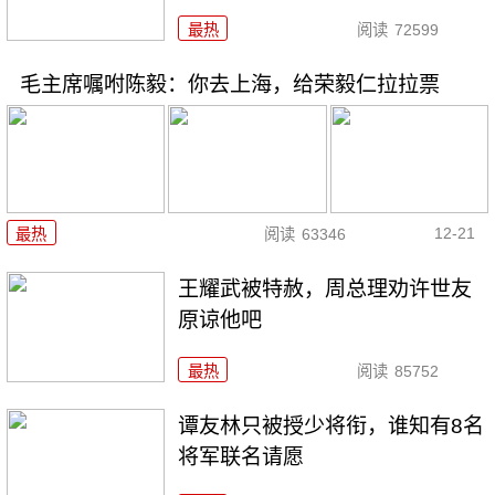
最热
阅读
72599
毛主席嘱咐陈毅：你去上海，给荣毅仁拉拉票
12-21
最热
阅读
63346
王耀武被特赦，周总理劝许世友
原谅他吧
最热
阅读
85752
谭友林只被授少将衔，谁知有8名
将军联名请愿