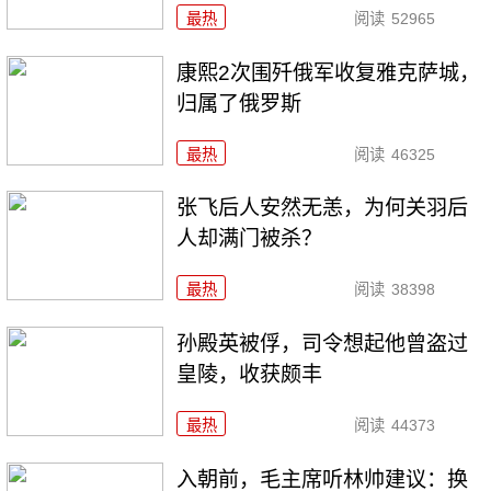
最热
阅读
52965
康熙2次围歼俄军收复雅克萨城，
归属了俄罗斯
最热
阅读
46325
张飞后人安然无恙，为何关羽后
人却满门被杀？
最热
阅读
38398
孙殿英被俘，司令想起他曾盗过
皇陵，收获颇丰
最热
阅读
44373
入朝前，毛主席听林帅建议：换