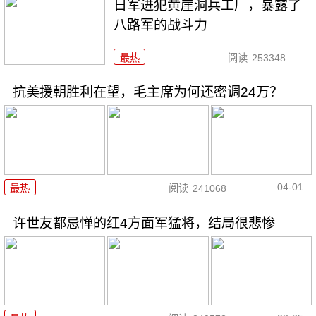
日军进犯黄崖洞兵工厂，暴露了
八路军的战斗力
最热
阅读
253348
抗美援朝胜利在望，毛主席为何还密调24万？
04-01
最热
阅读
241068
许世友都忌惮的红4方面军猛将，结局很悲惨