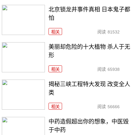
北京锁龙井事件真相 日本鬼子都
怕
相关
阅读
81532
美丽却危险的十大植物 杀人于无
形
相关
阅读
65938
揭秘三峡工程特大发现 改变全人
类
相关
阅读
56666
中药造假超出你的想象，中医毁
于中药