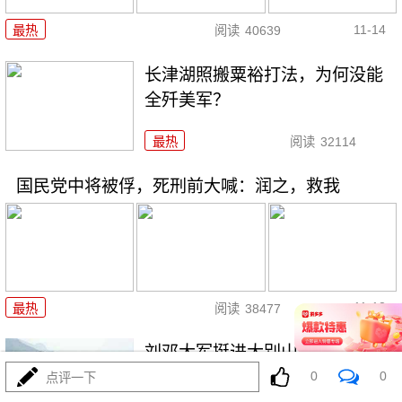
11-14
最热
阅读
40639
长津湖照搬粟裕打法，为何没能
全歼美军？
最热
阅读
32114
国民党中将被俘，死刑前大喊：润之，救我
11-13
最热
阅读
38477
刘邓大军挺进大别山，42万人剩7
万，哪去了
0
0
点评一下