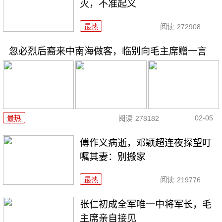
灭，不准起义
最热
阅读
272908
忽必烈后裔来中南海做客，临别向毛主席赠一言
02-05
最热
阅读
278182
傅作义病逝，邓颖超连夜探望叮
嘱其妻：别搬家
最热
阅读
219776
张仁初成全军唯一中将军长，毛
主席亲自接见