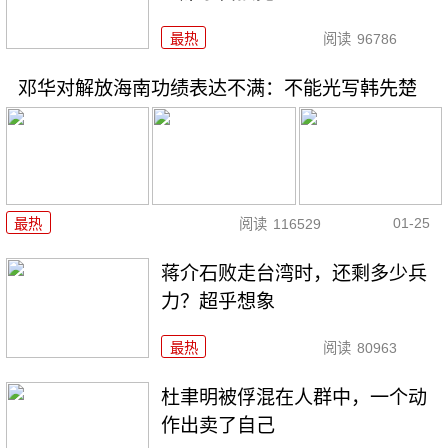
最热
阅读
96786
邓华对解放海南功绩表达不满：不能光写韩先楚
01-25
最热
阅读
116529
蒋介石败走台湾时，还剩多少兵
力？超乎想象
最热
阅读
80963
杜聿明被俘混在人群中，一个动
作出卖了自己