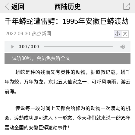
返回
西陆历史
千年蟒蛇遭雷劈：1995年安徽巨蟒渡劫
小
大
2022-09-30
热点新闻
试听30秒，会员免费听全文
蟒蛇是种凶残而又有灵性的动物，据道教记载，蟒千
年为蛟，万年为龙，东北五大仙家之一，可呼风唤雨，游云
前海。
传说每一段时间上天都会给修为的动物一次渡劫的机
会，渡劫成功即可进入下一形态，今天我们就来说一说95年
轰动全国的安徽巨蟒渡劫事件！