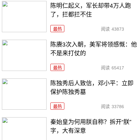
陈明仁起义，军长却带4万人跑
了，拦都拦不住
最热
阅读
43873
陈赓3次入朝，美军将领感慨：他
不是来打仗的
最热
阅读
65417
陈独秀后人致信，邓小平：立即
保护陈独秀墓
最热
阅读
33786
秦始皇为何用朕自称？拆开“朕”
字，大有深意