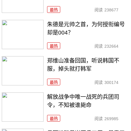
最热
阅读
238677
朱德是元帅之首，为何授衔编号
却是004？
最热
阅读
232664
郑维山准备回国，听说韩国不
服，掉头就打韩军
最热
阅读
300174
解放战争中唯一战死的兵团司
令，不知被谁毙命
最热
阅读
269985