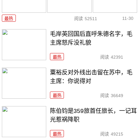
11-30
最热
阅读
52511
毛岸英回国后直呼朱德名字，毛
主席怒斥没礼貌
最热
阅读
42391
粟裕反对外线出击留在苏中，毛
主席：你说得对
最热
阅读
36649
陈伯钧是359旅首任旅长，一记耳
光惹祸降职
最热
阅读
49215