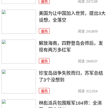
最热
阅读
247138
美国为让中国加入世贸，提出3大
设想，全落空
最热
阅读
241809
解放海南，四野登岛会师后，发
现有两万多红军
最热
阅读
284537
珍宝岛战争失败而归，苏军总结
了3个没想到
最热
阅读
311254
林彪派兵包围叛军184师：全消