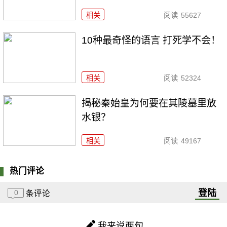
相关
阅读
55627
10种最奇怪的语言 打死学不会！
相关
阅读
52324
揭秘秦始皇为何要在其陵墓里放
水银？
相关
阅读
49167
热门评论
登陆
0
条评论
我来说两句