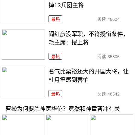
掉13兵团主将
最热
阅读
45624
阎红彦没军职，不符授衔条件，
毛主席：授上将
最热
阅读
35806
名气比粟裕还大的开国大将，让
杜月笙感到害怕
最热
阅读
48542
曹操为何要杀神医华佗？竟然和神童曹冲有关