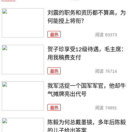
刘震的职务和资历都不算高，为
何能授上将衔？
最热
阅读
83373
贺子珍享受12级待遇，毛主席：
用我稿费支付
最热
阅读
76714
我军活捉一个国军军官，他却牛
气摊牌亮出代号
最热
阅读
74891
陈毅为何总戴墨镜，多年后陈毅
的儿子给出答案