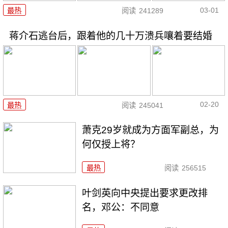
03-01
最热
阅读
241289
蒋介石逃台后，跟着他的几十万溃兵嚷着要结婚
02-20
最热
阅读
245041
萧克29岁就成为方面军副总，为
何仅授上将？
最热
阅读
256515
叶剑英向中央提出要求更改排
名，邓公：不同意