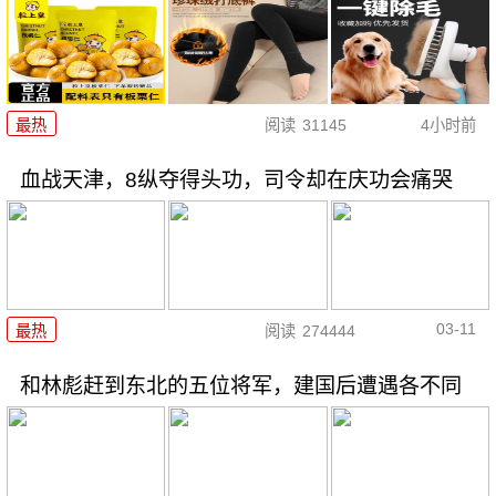
最热
阅读
31145
4小时前
血战天津，8纵夺得头功，司令却在庆功会痛哭
03-11
最热
阅读
274444
和林彪赶到东北的五位将军，建国后遭遇各不同