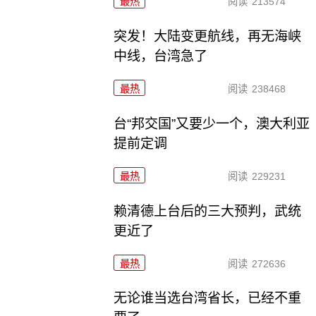
最热
阅读
213574
突发！大陆变更航线，再无海峡
中线，台湾急了
最热
阅读
238468
台“邦交国”又要少一个，澳大利亚
提前定调
最热
阅读
229231
赖清德上台后的三大预判，武统
更近了
最热
阅读
272636
无论谁当选台湾省长，已经不重