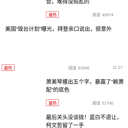
会，难得没捣乱的
最热
阅读
49974
美国“毁台计划”曝光，拜登亲口说出，很意外
11-27
最热
阅读
62846
萧美琴撂出五个字，暴露了“赖萧
配”的底色
最热
阅读
51740
最后关头没谈拢！蓝白不退让，
柯文哲留了一手