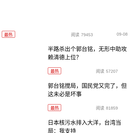
09-08
最热
阅读
79453
半路杀出个郭台铭，无形中助攻
赖清德上位？
最热
阅读
57207
郭台铭搅局，国民党又完了，但
这未必是坏事
最热
阅读
81859
日本核污水排入大洋，台湾当
局：我支持