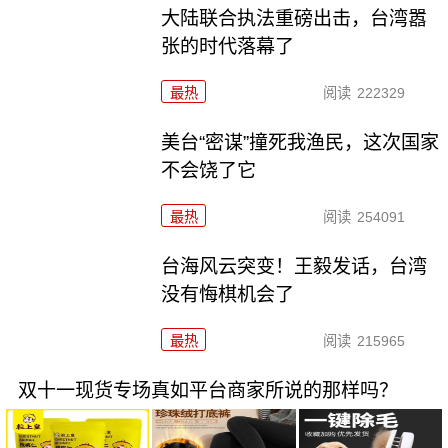
大陆联合执法重磅出击，台湾嚣
张的时代落幕了
最热
阅读
222329
美台“密谋”撞死我渔民，这次国家
不会饶了它
最热
阅读
254091
台海风云突变！王毅发话，台湾
没有悔棋机会了
最热
阅读
215965
双十一现货专场真如平台商家所说的那样吗？