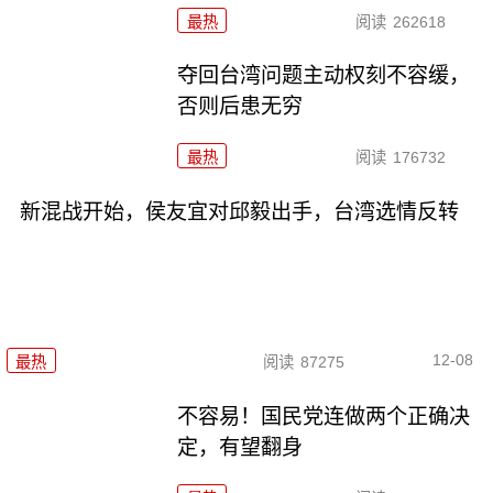
最热
阅读
262618
夺回台湾问题主动权刻不容缓，
否则后患无穷
最热
阅读
176732
新混战开始，侯友宜对邱毅出手，台湾选情反转
12-08
最热
阅读
87275
不容易！国民党连做两个正确决
定，有望翻身