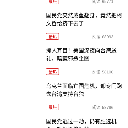
最热
阅读
65771
国民党突然咸鱼翻身，竟然把柯
文哲给挤下去了
最热
阅读
68993
掩人耳目！美国深夜向台湾送
礼，暗藏邪恶企图
最热
阅读
58106
乌克兰面临亡国危机，却专门跑
去台湾支持台独
最热
阅读
59786
国民党逃过一劫，仍有胜选机