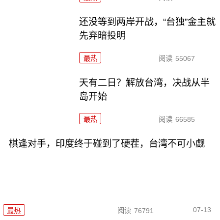
还没等到两岸开战，“台独”金主就
先弃暗投明
最热
阅读
55067
天有二日？解放台湾，决战从半
岛开始
最热
阅读
66585
棋逢对手，印度终于碰到了硬茬，台湾不可小觑
07-13
最热
阅读
76791