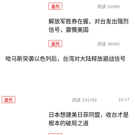
最热
阅读
51069
解放军胜券在握，对台发出强烈
信号，震慑美国
最热
阅读
45943
哈马斯突袭以色列后，台湾对大陆释放避战信号
10-17
最热
阅读
191769
日本想建美日菲同盟，收台才是
根本的破局之道