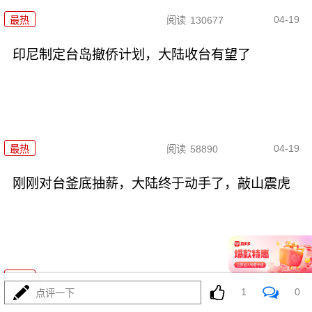
04-19
最热
阅读
130677
印尼制定台岛撤侨计划，​大陆收台有望了
04-19
最热
阅读
58890
刚刚对台釜底抽薪，大陆终于动手了，敲山震虎
04-14
最热
阅读
79906
1
0
点评一下