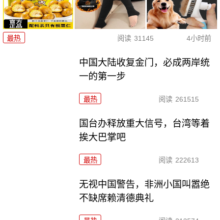
最热
阅读
31145
4小时前
中国大陆收复金门，必成两岸统
一的第一步
最热
阅读
261515
国台办释放重大信号，台湾等着
挨大巴掌吧
最热
阅读
222613
无视中国警告，非洲小国叫嚣绝
不缺席赖清德典礼