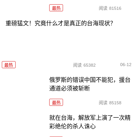
最热
阅读
81516
重磅猛文！究竟什么才是真正的台海现状？
06-12
最热
阅读
65382
俄罗斯的错误中国不能犯，援台
通道必须被斩断
最热
阅读
85158
就在台海，解放军上演了一次精
彩绝伦的杀人诛心