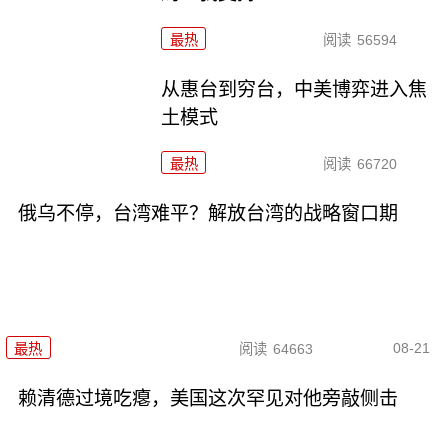
最热
阅读
56594
从惠台到穷台，中美博弈进入焦
土模式
最热
阅读
66720
俄乌不停，台湾难平？解放台湾的战略窗口期
08-21
最热
阅读
64663
赖清德过境吃瘪，美国这次罕见对他旁敲侧击